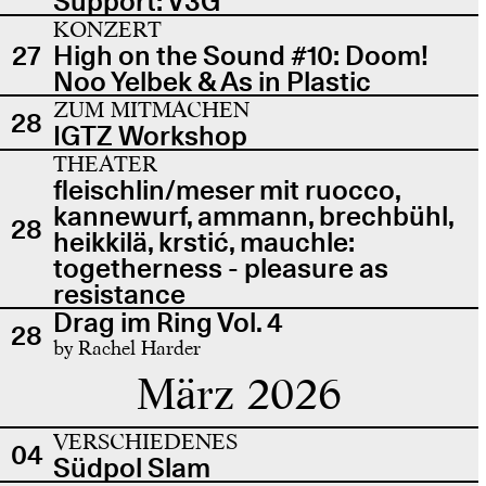
Support: V3G
KONZERT
27
High on the Sound #10: Doom!
Noo Yelbek & As in Plastic
ZUM MITMACHEN
28
IGTZ Workshop
THEATER
fleischlin/meser mit ruocco,
kannewurf, ammann, brechbühl,
28
heikkilä, krstić, mauchle:
togetherness - pleasure as
resistance
Drag im Ring Vol. 4
28
by Rachel Harder
März 2026
VERSCHIEDENES
04
Südpol Slam