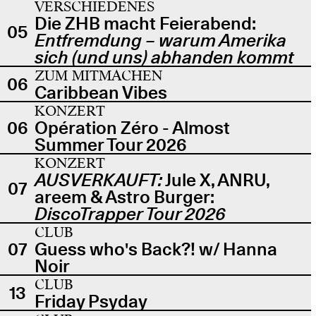
VERSCHIEDENES
Die ZHB macht Feierabend:
05
Entfremdung – warum Amerika
sich (und uns) abhanden kommt
ZUM MITMACHEN
06
Caribbean Vibes
KONZERT
06
Opération Zéro - Almost
Summer Tour 2026
KONZERT
AUSVERKAUFT:
Jule X, ANRU,
07
areem & Astro Burger:
DiscoTrapper Tour 2026
CLUB
07
Guess who's Back?! w/ Hanna
Noir
CLUB
13
Friday Psyday