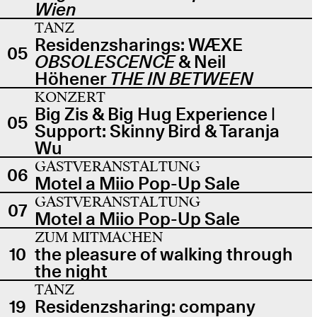
Wien
TANZ
Residenzsharings: WÆXE
05
OBSOLESCENCE
& Neil
Höhener
THE IN BETWEEN
KONZERT
Big Zis & Big Hug Experience |
05
Support: Skinny Bird & Taranja
Wu
GASTVERANSTALTUNG
06
Motel a Miio Pop-Up Sale
GASTVERANSTALTUNG
07
Motel a Miio Pop-Up Sale
ZUM MITMACHEN
10
the pleasure of walking through
the night
TANZ
19
Residenzsharing: company