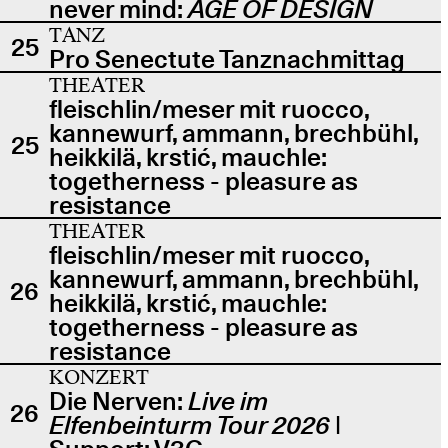
never mind:
AGE OF DESIGN
TANZ
25
Pro Senectute Tanznachmittag
THEATER
fleischlin/meser mit ruocco,
kannewurf, ammann, brechbühl,
25
heikkilä, krstić, mauchle:
togetherness - pleasure as
resistance
THEATER
fleischlin/meser mit ruocco,
kannewurf, ammann, brechbühl,
26
heikkilä, krstić, mauchle:
togetherness - pleasure as
resistance
KONZERT
Die Nerven:
Live im
26
Elfenbeinturm Tour 2026
|