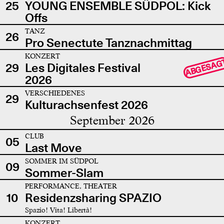
25
YOUNG ENSEMBLE SÜDPOL: Kick
Offs
TANZ
26
Pro Senectute Tanznachmittag
KONZERT
ABGESAG
29
Les Digitales Festival
2026
VERSCHIEDENES
29
Kulturachsenfest 2026
September 2026
CLUB
05
Last Move
SOMMER IM SÜDPOL
09
Sommer-Slam
PERFORMANCE, THEATER
10
Residenzsharing SPAZIO
Spazio! Vita! Libertà!
KONZERT