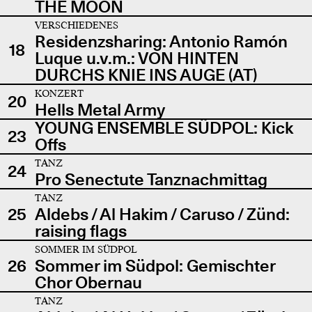
THE MOON
VERSCHIEDENES
Residenzsharing: Antonio Ramón
18
Luque u.v.m.: VON HINTEN
DURCHS KNIE INS AUGE (AT)
KONZERT
20
Hells Metal Army
YOUNG ENSEMBLE SÜDPOL: Kick
23
Offs
TANZ
24
Pro Senectute Tanznachmittag
TANZ
25
Aldebs / Al Hakim / Caruso / Zünd:
raising flags
SOMMER IM SÜDPOL
26
Sommer im Südpol: Gemischter
Chor Obernau
TANZ