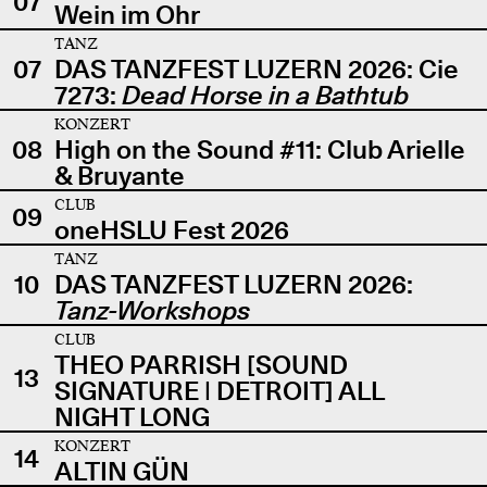
07
Wein im Ohr
TANZ
07
DAS TANZFEST LUZERN 2026: Cie
7273:
Dead Horse in a Bathtub
KONZERT
08
High on the Sound #11: Club Arielle
& Bruyante
CLUB
09
oneHSLU Fest 2026
TANZ
10
DAS TANZFEST LUZERN 2026:
Tanz-Workshops
CLUB
THEO PARRISH [SOUND
13
SIGNATURE | DETROIT] ALL
NIGHT LONG
KONZERT
14
ALTIN GÜN