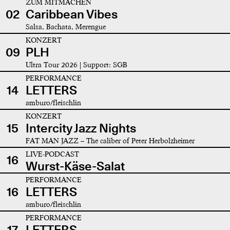
ZUM MITMACHEN
02
Caribbean Vibes
Salsa, Bachata, Merengue
KONZERT
09
PLH
Ultra Tour 2026 | Support: SGB
PERFORMANCE
14
LETTERS
amburo/fleischlin
KONZERT
15
Intercity Jazz Nights
FAT MAN JAZZ – The caliber of Peter Herbolzheimer
LIVE-PODCAST
16
Wurst-Käse-Salat
PERFORMANCE
16
LETTERS
amburo/fleischlin
PERFORMANCE
17
LETTERS