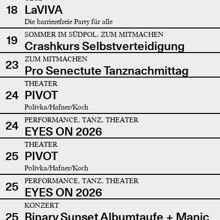
18
LaVIVA
Die barrierefreie Party für alle
SOMMER IM SÜDPOL, ZUM MITMACHEN
19
Crashkurs Selbstverteidigung
ZUM MITMACHEN
23
Pro Senectute Tanznachmittag
THEATER
24
PIVOT
Polivka/Hafner/Koch
PERFORMANCE, TANZ, THEATER
24
EYES ON 2026
THEATER
25
PIVOT
Polivka/Hafner/Koch
PERFORMANCE, TANZ, THEATER
25
EYES ON 2026
KONZERT
25
Binary Sunset Albumtaufe + Manic