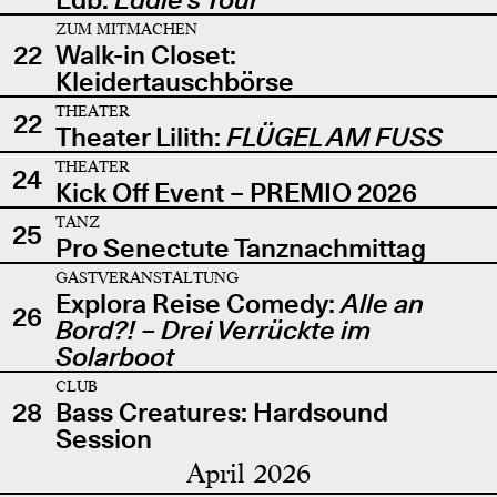
ZUM MITMACHEN
22
Walk-in Closet:
Kleidertauschbörse
THEATER
22
Theater Lilith:
FLÜGEL AM FUSS
THEATER
24
Kick Off Event – PREMIO 2026
TANZ
25
Pro Senectute Tanznachmittag
GASTVERANSTALTUNG
Explora Reise Comedy:
Alle an
26
Bord?! – Drei Verrückte im
Solarboot
CLUB
28
Bass Creatures: Hardsound
Session
April 2026