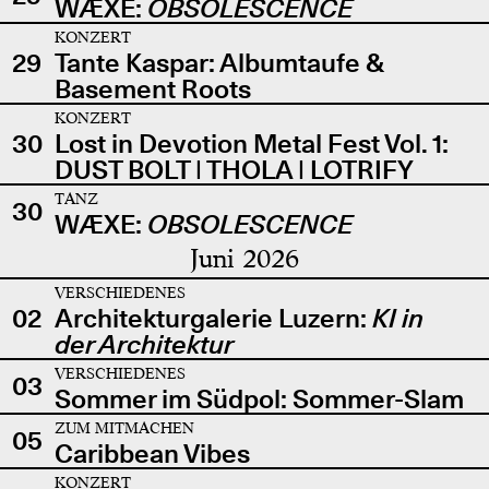
WÆXE:
OBSOLESCENCE
KONZERT
29
Tante Kaspar: Albumtaufe &
Basement Roots
KONZERT
30
Lost in Devotion Metal Fest Vol. 1:
DUST BOLT | THOLA | LOTRIFY
TANZ
30
WÆXE:
OBSOLESCENCE
Juni 2026
VERSCHIEDENES
02
Architekturgalerie Luzern:
KI in
der Architektur
VERSCHIEDENES
03
Sommer im Südpol: Sommer-Slam
ZUM MITMACHEN
05
Caribbean Vibes
KONZERT