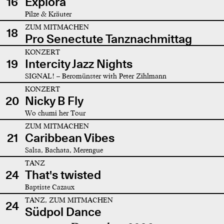
16
Explora
Pilze & Kräuter
ZUM MITMACHEN
18
Pro Senectute Tanznachmittag
KONZERT
19
Intercity Jazz Nights
SIGNAL! – Beromünster with Peter Zihlmann
KONZERT
20
Nicky B Fly
Wo chumi her Tour
ZUM MITMACHEN
21
Caribbean Vibes
Salsa, Bachata, Merengue
TANZ
24
That's twisted
Baptiste Cazaux
TANZ, ZUM MITMACHEN
24
Südpol Dance