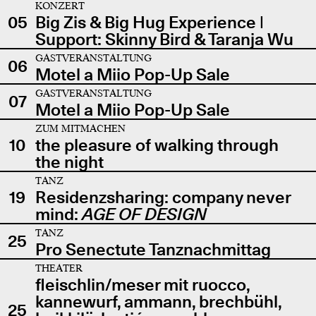
KONZERT
05
Big Zis & Big Hug Experience |
Support: Skinny Bird & Taranja Wu
GASTVERANSTALTUNG
06
Motel a Miio Pop-Up Sale
GASTVERANSTALTUNG
07
Motel a Miio Pop-Up Sale
ZUM MITMACHEN
10
the pleasure of walking through
the night
TANZ
19
Residenzsharing: company never
mind:
AGE OF DESIGN
TANZ
25
Pro Senectute Tanznachmittag
THEATER
fleischlin/meser mit ruocco,
kannewurf, ammann, brechbühl,
25