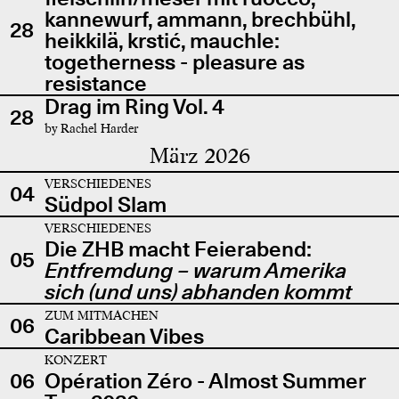
kannewurf, ammann, brechbühl,
28
heikkilä, krstić, mauchle:
togetherness - pleasure as
resistance
Drag im Ring Vol. 4
28
by Rachel Harder
März 2026
VERSCHIEDENES
04
Südpol Slam
VERSCHIEDENES
Die ZHB macht Feierabend:
05
Entfremdung – warum Amerika
sich (und uns) abhanden kommt
ZUM MITMACHEN
06
Caribbean Vibes
KONZERT
06
Opération Zéro - Almost Summer