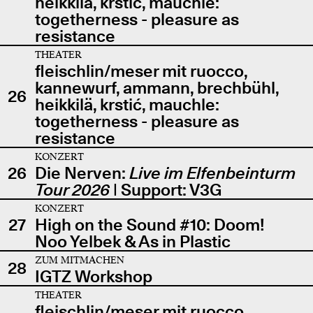
heikkilä, krstić, mauchle:
togetherness - pleasure as
resistance
THEATER
fleischlin/meser mit ruocco,
kannewurf, ammann, brechbühl,
26
heikkilä, krstić, mauchle:
togetherness - pleasure as
resistance
KONZERT
26
Die Nerven:
Live im Elfenbeinturm
Tour 2026
| Support: V3G
KONZERT
27
High on the Sound #10: Doom!
Noo Yelbek & As in Plastic
ZUM MITMACHEN
28
IGTZ Workshop
THEATER
fleischlin/meser mit ruocco,