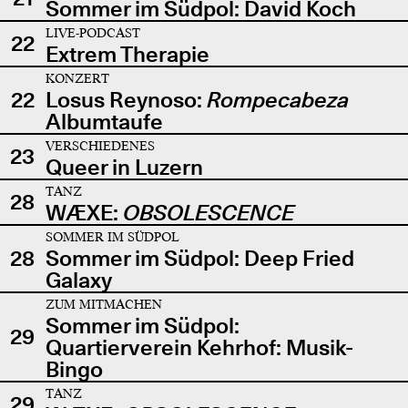
Sommer im Südpol: David Koch
LIVE-PODCAST
22
Extrem Therapie
KONZERT
22
Losus Reynoso:
Rompecabeza
Albumtaufe
VERSCHIEDENES
23
Queer in Luzern
TANZ
28
WÆXE:
OBSOLESCENCE
SOMMER IM SÜDPOL
28
Sommer im Südpol: Deep Fried
Galaxy
ZUM MITMACHEN
Sommer im Südpol:
29
Quartierverein Kehrhof: Musik-
Bingo
TANZ
29