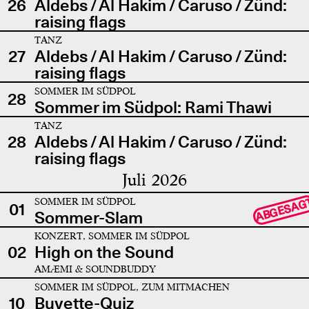
26
Aldebs / Al Hakim / Caruso / Zünd:
raising flags
TANZ
27
Aldebs / Al Hakim / Caruso / Zünd:
raising flags
SOMMER IM SÜDPOL
28
Sommer im Südpol: Rami Thawi
TANZ
28
Aldebs / Al Hakim / Caruso / Zünd:
raising flags
Juli 2026
SOMMER IM SÜDPOL
ABGESAG
01
Sommer-Slam
KONZERT, SOMMER IM SÜDPOL
02
High on the Sound
AMÆMI & SOUNDBUDDY
SOMMER IM SÜDPOL, ZUM MITMACHEN
10
Buvette-Quiz