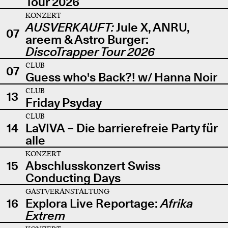
Tour 2026
KONZERT
AUSVERKAUFT:
Jule X, ANRU,
07
areem & Astro Burger:
DiscoTrapper Tour 2026
CLUB
07
Guess who's Back?! w/ Hanna Noir
CLUB
13
Friday Psyday
CLUB
14
LaVIVA – Die barrierefreie Party für
alle
KONZERT
15
Abschlusskonzert Swiss
Conducting Days
GASTVERANSTALTUNG
16
Explora Live Reportage:
Afrika
Extrem