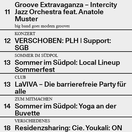
Groove Extravaganza – Intercity
11
Jazz Orchestra feat. Anatole
Muster
big band goes modern grooves
KONZERT
12
VERSCHOBEN: PLH | Support:
SGB
SOMMER IM SÜDPOL
13
Sommer im Südpol: Local Lineup
Sommerfest
CLUB
13
LaVIVA – Die barrierefreie Party für
alle
ZUM MITMACHEN
14
Sommer im Südpol: Yoga an der
Buvette
VERSCHIEDENES
18
Residenzsharing: Cie. Youkali: ON