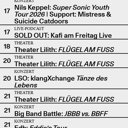
KONZERT
Nils Keppel:
Super Sonic Youth
17
Tour 2026
| Support: Mistress &
Suicide Catdoors
LIVE-PODCAST
17
SOLD OUT: Kafi am Freitag Live
THEATER
18
Theater Lilith:
FLÜGEL AM FUSS
THEATER
20
Theater Lilith:
FLÜGEL AM FUSS
KONZERT
20
LSO: klangXchange
Tänze des
Lebens
THEATER
21
Theater Lilith:
FLÜGEL AM FUSS
KONZERT
21
Big Band Battle:
JBBB vs. BBFF
KONZERT
21
Edb:
Eddie's Tour