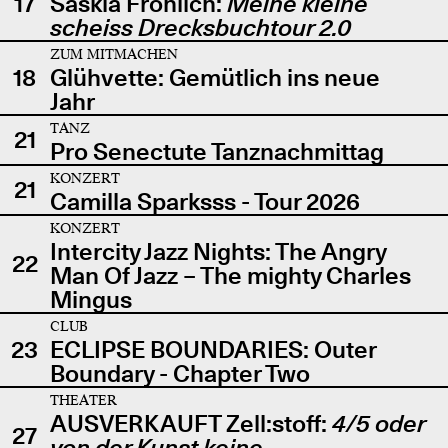
17
Saskia Fröhlich:
Meine kleine
scheiss Drecksbuchtour 2.0
ZUM MITMACHEN
18
Glühvette: Gemütlich ins neue
Jahr
TANZ
21
Pro Senectute Tanznachmittag
KONZERT
21
Camilla Sparksss - Tour 2026
KONZERT
Intercity Jazz Nights: The Angry
22
Man Of Jazz – The mighty Charles
Mingus
CLUB
23
ECLIPSE BOUNDARIES: Outer
Boundary - Chapter Two
THEATER
AUSVERKAUFT Zell:stoff:
4/5 oder
27
von der Kunst keine