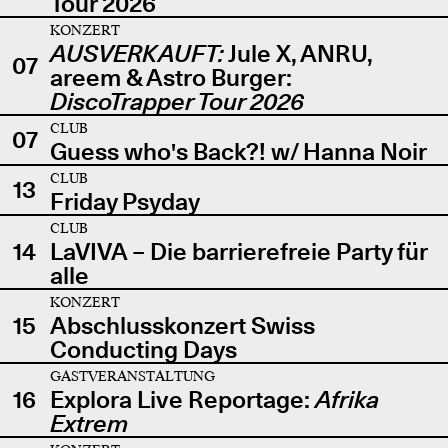
Tour 2026
KONZERT
AUSVERKAUFT:
Jule X, ANRU,
07
areem & Astro Burger:
DiscoTrapper Tour 2026
CLUB
07
Guess who's Back?! w/ Hanna Noir
CLUB
13
Friday Psyday
CLUB
14
LaVIVA – Die barrierefreie Party für
alle
KONZERT
15
Abschlusskonzert Swiss
Conducting Days
GASTVERANSTALTUNG
16
Explora Live Reportage:
Afrika
Extrem