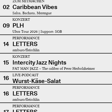
ZUM MITMACHEN
02
Caribbean Vibes
Salsa, Bachata, Merengue
KONZERT
09
PLH
Ultra Tour 2026 | Support: SGB
PERFORMANCE
14
LETTERS
amburo/fleischlin
KONZERT
15
Intercity Jazz Nights
FAT MAN JAZZ – The caliber of Peter Herbolzheimer
LIVE-PODCAST
16
Wurst-Käse-Salat
PERFORMANCE
16
LETTERS
amburo/fleischlin
PERFORMANCE
17
LETTERS