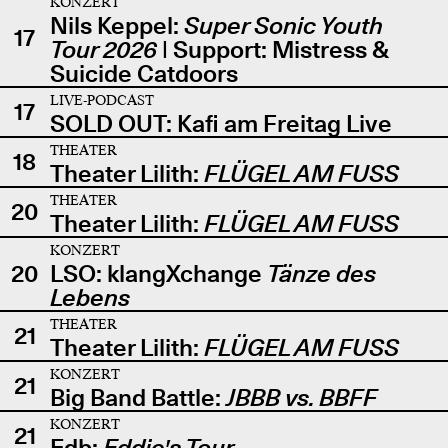
KONZERT
Nils Keppel:
Super Sonic Youth
17
Tour 2026
| Support: Mistress &
Suicide Catdoors
LIVE-PODCAST
17
SOLD OUT: Kafi am Freitag Live
THEATER
18
Theater Lilith:
FLÜGEL AM FUSS
THEATER
20
Theater Lilith:
FLÜGEL AM FUSS
KONZERT
20
LSO: klangXchange
Tänze des
Lebens
THEATER
21
Theater Lilith:
FLÜGEL AM FUSS
KONZERT
21
Big Band Battle:
JBBB vs. BBFF
KONZERT
21
Edb:
Eddie's Tour