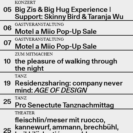
KONZERT
05
Big Zis & Big Hug Experience |
Support: Skinny Bird & Taranja Wu
GASTVERANSTALTUNG
06
Motel a Miio Pop-Up Sale
GASTVERANSTALTUNG
07
Motel a Miio Pop-Up Sale
ZUM MITMACHEN
10
the pleasure of walking through
the night
TANZ
19
Residenzsharing: company never
mind:
AGE OF DESIGN
TANZ
25
Pro Senectute Tanznachmittag
THEATER
fleischlin/meser mit ruocco,
kannewurf, ammann, brechbühl,
25