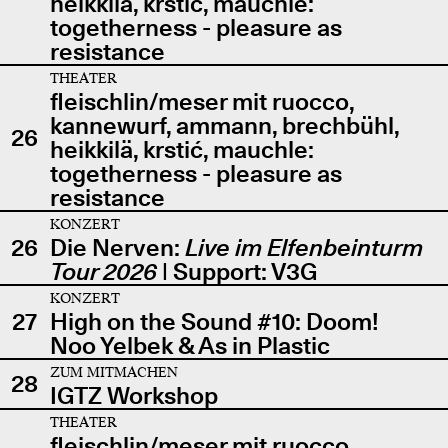
heikkilä, krstić, mauchle:
togetherness - pleasure as
resistance
THEATER
fleischlin/meser mit ruocco,
kannewurf, ammann, brechbühl,
26
heikkilä, krstić, mauchle:
togetherness - pleasure as
resistance
KONZERT
26
Die Nerven:
Live im Elfenbeinturm
Tour 2026
| Support: V3G
KONZERT
27
High on the Sound #10: Doom!
Noo Yelbek & As in Plastic
ZUM MITMACHEN
28
IGTZ Workshop
THEATER
fleischlin/meser mit ruocco,