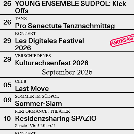
25
YOUNG ENSEMBLE SÜDPOL: Kick
Offs
TANZ
26
Pro Senectute Tanznachmittag
KONZERT
ABGESAG
29
Les Digitales Festival
2026
VERSCHIEDENES
29
Kulturachsenfest 2026
September 2026
CLUB
05
Last Move
SOMMER IM SÜDPOL
09
Sommer-Slam
PERFORMANCE, THEATER
10
Residenzsharing SPAZIO
Spazio! Vita! Libertà!
KONZERT