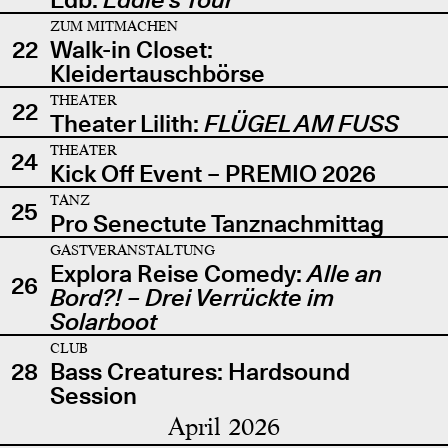
ZUM MITMACHEN
22
Walk-in Closet:
Kleidertauschbörse
THEATER
22
Theater Lilith:
FLÜGEL AM FUSS
THEATER
24
Kick Off Event – PREMIO 2026
TANZ
25
Pro Senectute Tanznachmittag
GASTVERANSTALTUNG
Explora Reise Comedy:
Alle an
26
Bord?! – Drei Verrückte im
Solarboot
CLUB
28
Bass Creatures: Hardsound
Session
April 2026