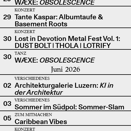
WÆXE:
OBSOLESCENCE
KONZERT
29
Tante Kaspar: Albumtaufe &
Basement Roots
KONZERT
30
Lost in Devotion Metal Fest Vol. 1:
DUST BOLT | THOLA | LOTRIFY
TANZ
30
WÆXE:
OBSOLESCENCE
Juni 2026
VERSCHIEDENES
02
Architekturgalerie Luzern:
KI in
der Architektur
VERSCHIEDENES
03
Sommer im Südpol: Sommer-Slam
ZUM MITMACHEN
05
Caribbean Vibes
KONZERT