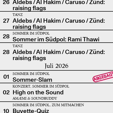
26
Aldebs / Al Hakim / Caruso / Zünd:
raising flags
TANZ
27
Aldebs / Al Hakim / Caruso / Zünd:
raising flags
SOMMER IM SÜDPOL
28
Sommer im Südpol: Rami Thawi
TANZ
28
Aldebs / Al Hakim / Caruso / Zünd:
raising flags
Juli 2026
SOMMER IM SÜDPOL
ABGESAG
01
Sommer-Slam
KONZERT, SOMMER IM SÜDPOL
02
High on the Sound
AMÆMI & SOUNDBUDDY
SOMMER IM SÜDPOL, ZUM MITMACHEN
10
Buvette-Quiz