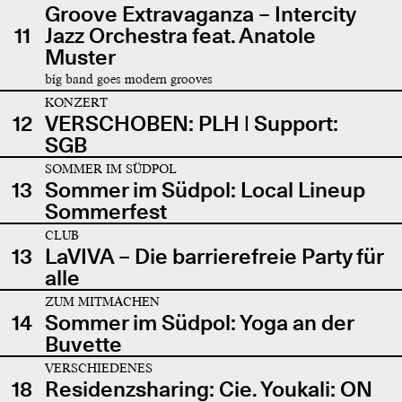
Groove Extravaganza – Intercity
11
Jazz Orchestra feat. Anatole
Muster
big band goes modern grooves
KONZERT
12
VERSCHOBEN: PLH | Support:
SGB
SOMMER IM SÜDPOL
13
Sommer im Südpol: Local Lineup
Sommerfest
CLUB
13
LaVIVA – Die barrierefreie Party für
alle
ZUM MITMACHEN
14
Sommer im Südpol: Yoga an der
Buvette
VERSCHIEDENES
18
Residenzsharing: Cie. Youkali: ON