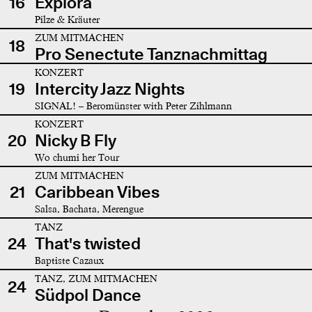
16
Explora
Pilze & Kräuter
ZUM MITMACHEN
18
Pro Senectute Tanznachmittag
KONZERT
19
Intercity Jazz Nights
SIGNAL! – Beromünster with Peter Zihlmann
KONZERT
20
Nicky B Fly
Wo chumi her Tour
ZUM MITMACHEN
21
Caribbean Vibes
Salsa, Bachata, Merengue
TANZ
24
That's twisted
Baptiste Cazaux
TANZ, ZUM MITMACHEN
24
Südpol Dance