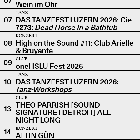
07
Wein im Ohr
TANZ
07
DAS TANZFEST LUZERN 2026: Cie
7273:
Dead Horse in a Bathtub
KONZERT
08
High on the Sound #11: Club Arielle
& Bruyante
CLUB
09
oneHSLU Fest 2026
TANZ
10
DAS TANZFEST LUZERN 2026:
Tanz-Workshops
CLUB
THEO PARRISH [SOUND
13
SIGNATURE | DETROIT] ALL
NIGHT LONG
KONZERT
14
ALTIN GÜN