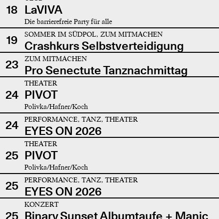
18
LaVIVA
Die barrierefreie Party für alle
SOMMER IM SÜDPOL, ZUM MITMACHEN
19
Crashkurs Selbstverteidigung
ZUM MITMACHEN
23
Pro Senectute Tanznachmittag
THEATER
24
PIVOT
Polivka/Hafner/Koch
PERFORMANCE, TANZ, THEATER
24
EYES ON 2026
THEATER
25
PIVOT
Polivka/Hafner/Koch
PERFORMANCE, TANZ, THEATER
25
EYES ON 2026
KONZERT
25
Binary Sunset Albumtaufe + Manic