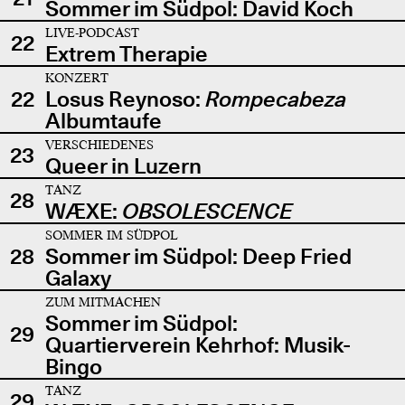
Sommer im Südpol: David Koch
LIVE-PODCAST
22
Extrem Therapie
KONZERT
22
Losus Reynoso:
Rompecabeza
Albumtaufe
VERSCHIEDENES
23
Queer in Luzern
TANZ
28
WÆXE:
OBSOLESCENCE
SOMMER IM SÜDPOL
28
Sommer im Südpol: Deep Fried
Galaxy
ZUM MITMACHEN
Sommer im Südpol:
29
Quartierverein Kehrhof: Musik-
Bingo
TANZ
29