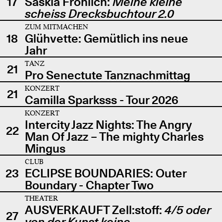
17
Saskia Fröhlich:
Meine kleine
scheiss Drecksbuchtour 2.0
ZUM MITMACHEN
18
Glühvette: Gemütlich ins neue
Jahr
TANZ
21
Pro Senectute Tanznachmittag
KONZERT
21
Camilla Sparksss - Tour 2026
KONZERT
Intercity Jazz Nights: The Angry
22
Man Of Jazz – The mighty Charles
Mingus
CLUB
23
ECLIPSE BOUNDARIES: Outer
Boundary - Chapter Two
THEATER
AUSVERKAUFT Zell:stoff:
4/5 oder
27
von der Kunst keine