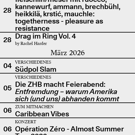
kannewurf, ammann, brechbühl,
28
heikkilä, krstić, mauchle:
togetherness - pleasure as
resistance
Drag im Ring Vol. 4
28
by Rachel Harder
März 2026
VERSCHIEDENES
04
Südpol Slam
VERSCHIEDENES
Die ZHB macht Feierabend:
05
Entfremdung – warum Amerika
sich (und uns) abhanden kommt
ZUM MITMACHEN
06
Caribbean Vibes
KONZERT
06
Opération Zéro - Almost Summer