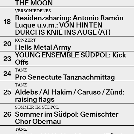
THE MOON
VERSCHIEDENES
Residenzsharing: Antonio Ramón
18
Luque u.v.m.: VON HINTEN
DURCHS KNIE INS AUGE (AT)
KONZERT
20
Hells Metal Army
YOUNG ENSEMBLE SÜDPOL: Kick
23
Offs
TANZ
24
Pro Senectute Tanznachmittag
TANZ
25
Aldebs / Al Hakim / Caruso / Zünd:
raising flags
SOMMER IM SÜDPOL
26
Sommer im Südpol: Gemischter
Chor Obernau
TANZ