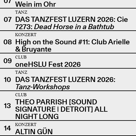
07
Wein im Ohr
TANZ
07
DAS TANZFEST LUZERN 2026: Cie
7273:
Dead Horse in a Bathtub
KONZERT
08
High on the Sound #11: Club Arielle
& Bruyante
CLUB
09
oneHSLU Fest 2026
TANZ
10
DAS TANZFEST LUZERN 2026:
Tanz-Workshops
CLUB
THEO PARRISH [SOUND
13
SIGNATURE | DETROIT] ALL
NIGHT LONG
KONZERT
14
ALTIN GÜN