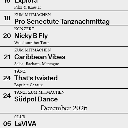
16
Explora
Pilze & Kräuter
ZUM MITMACHEN
18
Pro Senectute Tanznachmittag
KONZERT
20
Nicky B Fly
Wo chumi her Tour
ZUM MITMACHEN
21
Caribbean Vibes
Salsa, Bachata, Merengue
TANZ
24
That's twisted
Baptiste Cazaux
TANZ, ZUM MITMACHEN
24
Südpol Dance
Dezember 2026
CLUB
05
LaVIVA