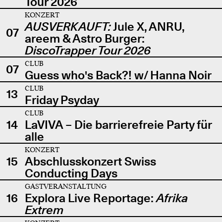
Tour 2026
KONZERT
AUSVERKAUFT:
Jule X, ANRU,
07
areem & Astro Burger:
DiscoTrapper Tour 2026
CLUB
07
Guess who's Back?! w/ Hanna Noir
CLUB
13
Friday Psyday
CLUB
14
LaVIVA – Die barrierefreie Party für
alle
KONZERT
15
Abschlusskonzert Swiss
Conducting Days
GASTVERANSTALTUNG
16
Explora Live Reportage:
Afrika
Extrem