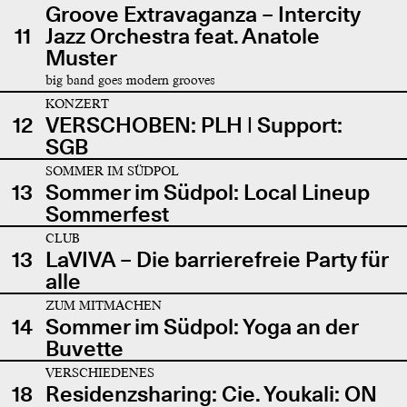
Groove Extravaganza – Intercity
11
Jazz Orchestra feat. Anatole
Muster
big band goes modern grooves
KONZERT
12
VERSCHOBEN: PLH | Support:
SGB
SOMMER IM SÜDPOL
13
Sommer im Südpol: Local Lineup
Sommerfest
CLUB
13
LaVIVA – Die barrierefreie Party für
alle
ZUM MITMACHEN
14
Sommer im Südpol: Yoga an der
Buvette
VERSCHIEDENES
18
Residenzsharing: Cie. Youkali: ON