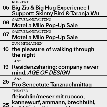
KONZERT
05
Big Zis & Big Hug Experience |
Support: Skinny Bird & Taranja Wu
GASTVERANSTALTUNG
06
Motel a Miio Pop-Up Sale
GASTVERANSTALTUNG
07
Motel a Miio Pop-Up Sale
ZUM MITMACHEN
10
the pleasure of walking through
the night
TANZ
19
Residenzsharing: company never
mind:
AGE OF DESIGN
TANZ
25
Pro Senectute Tanznachmittag
THEATER
fleischlin/meser mit ruocco,
kannewurf, ammann, brechbühl,
25