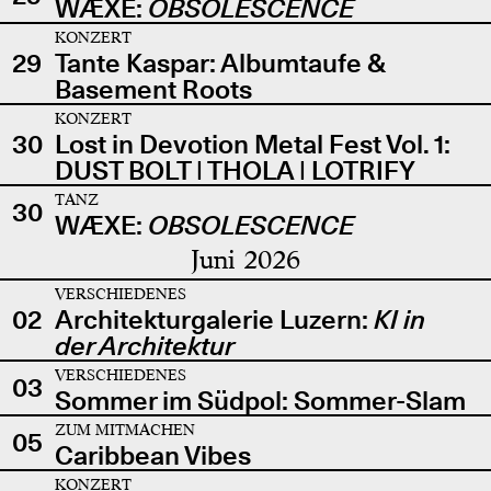
WÆXE:
OBSOLESCENCE
KONZERT
29
Tante Kaspar: Albumtaufe &
Basement Roots
KONZERT
30
Lost in Devotion Metal Fest Vol. 1:
DUST BOLT | THOLA | LOTRIFY
TANZ
30
WÆXE:
OBSOLESCENCE
Juni 2026
VERSCHIEDENES
02
Architekturgalerie Luzern:
KI in
der Architektur
VERSCHIEDENES
03
Sommer im Südpol: Sommer-Slam
ZUM MITMACHEN
05
Caribbean Vibes
KONZERT