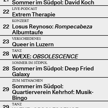
Sommer im Südpol: David Koch
LIVE-PODCAST
22
Extrem Therapie
KONZERT
22
Losus Reynoso:
Rompecabeza
Albumtaufe
VERSCHIEDENES
23
Queer in Luzern
TANZ
28
WÆXE:
OBSOLESCENCE
SOMMER IM SÜDPOL
28
Sommer im Südpol: Deep Fried
Galaxy
ZUM MITMACHEN
Sommer im Südpol:
29
Quartierverein Kehrhof: Musik-
Bingo
TANZ
29