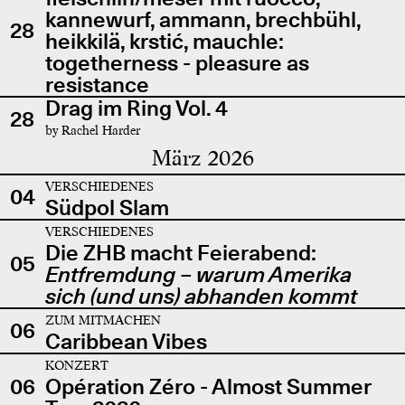
kannewurf, ammann, brechbühl,
28
heikkilä, krstić, mauchle:
togetherness - pleasure as
resistance
Drag im Ring Vol. 4
28
by Rachel Harder
März 2026
VERSCHIEDENES
04
Südpol Slam
VERSCHIEDENES
Die ZHB macht Feierabend:
05
Entfremdung – warum Amerika
sich (und uns) abhanden kommt
ZUM MITMACHEN
06
Caribbean Vibes
KONZERT
06
Opération Zéro - Almost Summer