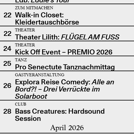
ZUM MITMACHEN
22
Walk-in Closet:
Kleidertauschbörse
THEATER
22
Theater Lilith:
FLÜGEL AM FUSS
THEATER
24
Kick Off Event – PREMIO 2026
TANZ
25
Pro Senectute Tanznachmittag
GASTVERANSTALTUNG
Explora Reise Comedy:
Alle an
26
Bord?! – Drei Verrückte im
Solarboot
CLUB
28
Bass Creatures: Hardsound
Session
April 2026