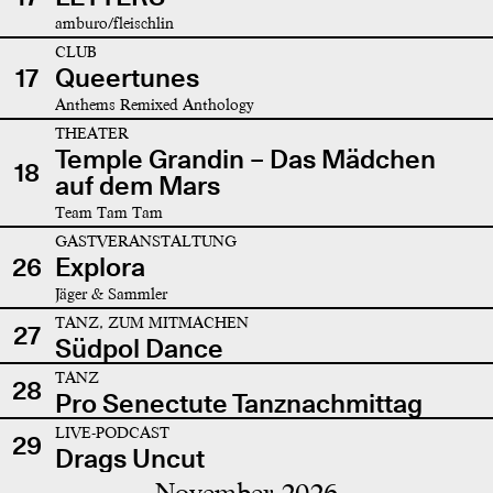
amburo/fleischlin
CLUB
17
Queertunes
Anthems Remixed Anthology
THEATER
Temple Grandin – Das Mädchen
18
auf dem Mars
Team Tam Tam
GASTVERANSTALTUNG
26
Explora
Jäger & Sammler
TANZ, ZUM MITMACHEN
27
Südpol Dance
TANZ
28
Pro Senectute Tanznachmittag
LIVE-PODCAST
29
Drags Uncut
November 2026