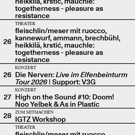
heikkilä, krstić, mauchle:
togetherness - pleasure as
resistance
THEATER
fleischlin/meser mit ruocco,
kannewurf, ammann, brechbühl,
26
heikkilä, krstić, mauchle:
togetherness - pleasure as
resistance
KONZERT
26
Die Nerven:
Live im Elfenbeinturm
Tour 2026
| Support: V3G
KONZERT
27
High on the Sound #10: Doom!
Noo Yelbek & As in Plastic
ZUM MITMACHEN
28
IGTZ Workshop
THEATER
fleischlin/meser mit ruocco,