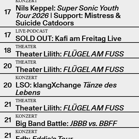
KONZERT
Nils Keppel:
Super Sonic Youth
17
Tour 2026
| Support: Mistress &
Suicide Catdoors
LIVE-PODCAST
17
SOLD OUT: Kafi am Freitag Live
THEATER
18
Theater Lilith:
FLÜGEL AM FUSS
THEATER
20
Theater Lilith:
FLÜGEL AM FUSS
KONZERT
20
LSO: klangXchange
Tänze des
Lebens
THEATER
21
Theater Lilith:
FLÜGEL AM FUSS
KONZERT
21
Big Band Battle:
JBBB vs. BBFF
KONZERT
21
Edb:
Eddie's Tour