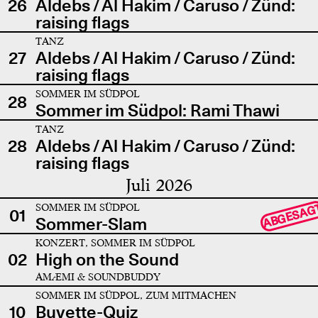
26
Aldebs / Al Hakim / Caruso / Zünd:
raising flags
TANZ
27
Aldebs / Al Hakim / Caruso / Zünd:
raising flags
SOMMER IM SÜDPOL
28
Sommer im Südpol: Rami Thawi
TANZ
28
Aldebs / Al Hakim / Caruso / Zünd:
raising flags
Juli 2026
SOMMER IM SÜDPOL
ABGESAG
01
Sommer-Slam
KONZERT, SOMMER IM SÜDPOL
02
High on the Sound
AMÆMI & SOUNDBUDDY
SOMMER IM SÜDPOL, ZUM MITMACHEN
10
Buvette-Quiz