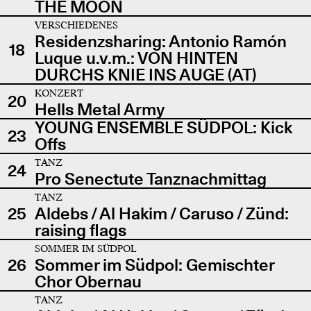
THE MOON
VERSCHIEDENES
Residenzsharing: Antonio Ramón
18
Luque u.v.m.: VON HINTEN
DURCHS KNIE INS AUGE (AT)
KONZERT
20
Hells Metal Army
YOUNG ENSEMBLE SÜDPOL: Kick
23
Offs
TANZ
24
Pro Senectute Tanznachmittag
TANZ
25
Aldebs / Al Hakim / Caruso / Zünd:
raising flags
SOMMER IM SÜDPOL
26
Sommer im Südpol: Gemischter
Chor Obernau
TANZ