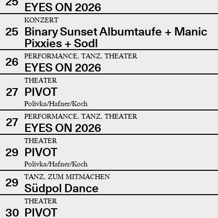
25
EYES ON 2026
KONZERT
25
Binary Sunset Albumtaufe + Manic
Pixxies + Sodl
PERFORMANCE, TANZ, THEATER
26
EYES ON 2026
THEATER
27
PIVOT
Polivka/Hafner/Koch
PERFORMANCE, TANZ, THEATER
27
EYES ON 2026
THEATER
29
PIVOT
Polivka/Hafner/Koch
TANZ, ZUM MITMACHEN
29
Südpol Dance
THEATER
30
PIVOT