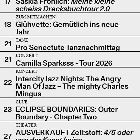
17
Saskia Fröhlich:
Meine kleine
scheiss Drecksbuchtour 2.0
ZUM MITMACHEN
18
Glühvette: Gemütlich ins neue
Jahr
TANZ
21
Pro Senectute Tanznachmittag
KONZERT
21
Camilla Sparksss - Tour 2026
KONZERT
Intercity Jazz Nights: The Angry
22
Man Of Jazz – The mighty Charles
Mingus
CLUB
23
ECLIPSE BOUNDARIES: Outer
Boundary - Chapter Two
THEATER
AUSVERKAUFT Zell:stoff:
4/5 oder
27
von der Kunst keine