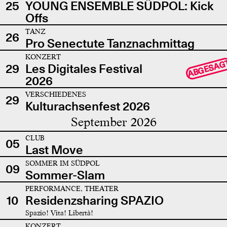
25
YOUNG ENSEMBLE SÜDPOL: Kick
Offs
TANZ
26
Pro Senectute Tanznachmittag
KONZERT
ABGESAG
29
Les Digitales Festival
2026
VERSCHIEDENES
29
Kulturachsenfest 2026
September 2026
CLUB
05
Last Move
SOMMER IM SÜDPOL
09
Sommer-Slam
PERFORMANCE, THEATER
10
Residenzsharing SPAZIO
Spazio! Vita! Libertà!
KONZERT