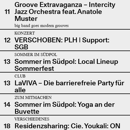
Groove Extravaganza – Intercity
11
Jazz Orchestra feat. Anatole
Muster
big band goes modern grooves
KONZERT
12
VERSCHOBEN: PLH | Support:
SGB
SOMMER IM SÜDPOL
13
Sommer im Südpol: Local Lineup
Sommerfest
CLUB
13
LaVIVA – Die barrierefreie Party für
alle
ZUM MITMACHEN
14
Sommer im Südpol: Yoga an der
Buvette
VERSCHIEDENES
18
Residenzsharing: Cie. Youkali: ON