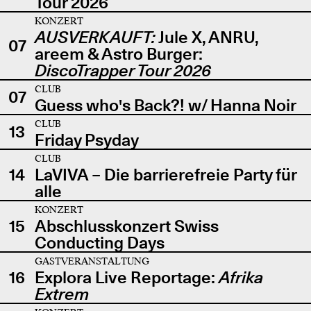
Tour 2026
KONZERT
AUSVERKAUFT:
Jule X, ANRU,
07
areem & Astro Burger:
DiscoTrapper Tour 2026
CLUB
07
Guess who's Back?! w/ Hanna Noir
CLUB
13
Friday Psyday
CLUB
14
LaVIVA – Die barrierefreie Party für
alle
KONZERT
15
Abschlusskonzert Swiss
Conducting Days
GASTVERANSTALTUNG
16
Explora Live Reportage:
Afrika
Extrem