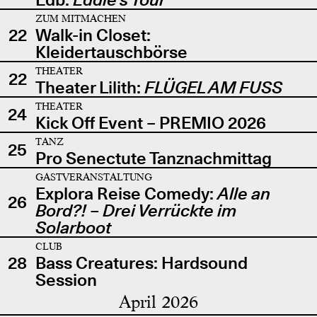
ZUM MITMACHEN
22
Walk-in Closet:
Kleidertauschbörse
THEATER
22
Theater Lilith:
FLÜGEL AM FUSS
THEATER
24
Kick Off Event – PREMIO 2026
TANZ
25
Pro Senectute Tanznachmittag
GASTVERANSTALTUNG
Explora Reise Comedy:
Alle an
26
Bord?! – Drei Verrückte im
Solarboot
CLUB
28
Bass Creatures: Hardsound
Session
April 2026