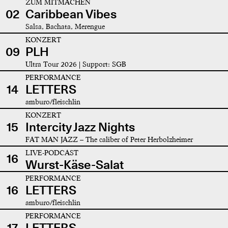
ZUM MITMACHEN
02
Caribbean Vibes
Salsa, Bachata, Merengue
KONZERT
09
PLH
Ultra Tour 2026 | Support: SGB
PERFORMANCE
14
LETTERS
amburo/fleischlin
KONZERT
15
Intercity Jazz Nights
FAT MAN JAZZ – The caliber of Peter Herbolzheimer
LIVE-PODCAST
16
Wurst-Käse-Salat
PERFORMANCE
16
LETTERS
amburo/fleischlin
PERFORMANCE
17
LETTERS