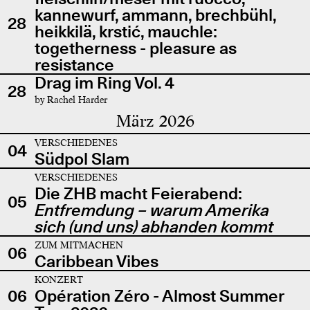
kannewurf, ammann, brechbühl,
28
heikkilä, krstić, mauchle:
togetherness - pleasure as
resistance
Drag im Ring Vol. 4
28
by Rachel Harder
März 2026
VERSCHIEDENES
04
Südpol Slam
VERSCHIEDENES
Die ZHB macht Feierabend:
05
Entfremdung – warum Amerika
sich (und uns) abhanden kommt
ZUM MITMACHEN
06
Caribbean Vibes
KONZERT
06
Opération Zéro - Almost Summer