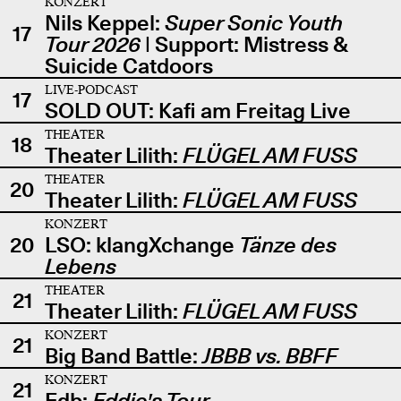
KONZERT
Nils Keppel:
Super Sonic Youth
17
Tour 2026
| Support: Mistress &
Suicide Catdoors
LIVE-PODCAST
17
SOLD OUT: Kafi am Freitag Live
THEATER
18
Theater Lilith:
FLÜGEL AM FUSS
THEATER
20
Theater Lilith:
FLÜGEL AM FUSS
KONZERT
20
LSO: klangXchange
Tänze des
Lebens
THEATER
21
Theater Lilith:
FLÜGEL AM FUSS
KONZERT
21
Big Band Battle:
JBBB vs. BBFF
KONZERT
21
Edb:
Eddie's Tour