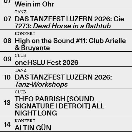
07
Wein im Ohr
TANZ
07
DAS TANZFEST LUZERN 2026: Cie
7273:
Dead Horse in a Bathtub
KONZERT
08
High on the Sound #11: Club Arielle
& Bruyante
CLUB
09
oneHSLU Fest 2026
TANZ
10
DAS TANZFEST LUZERN 2026:
Tanz-Workshops
CLUB
THEO PARRISH [SOUND
13
SIGNATURE | DETROIT] ALL
NIGHT LONG
KONZERT
14
ALTIN GÜN