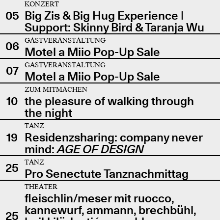
KONZERT
05
Big Zis & Big Hug Experience |
Support: Skinny Bird & Taranja Wu
GASTVERANSTALTUNG
06
Motel a Miio Pop-Up Sale
GASTVERANSTALTUNG
07
Motel a Miio Pop-Up Sale
ZUM MITMACHEN
10
the pleasure of walking through
the night
TANZ
19
Residenzsharing: company never
mind:
AGE OF DESIGN
TANZ
25
Pro Senectute Tanznachmittag
THEATER
fleischlin/meser mit ruocco,
kannewurf, ammann, brechbühl,
25