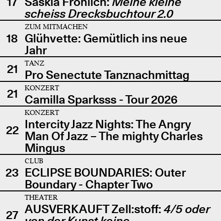
17
Saskia Fröhlich:
Meine kleine
scheiss Drecksbuchtour 2.0
ZUM MITMACHEN
18
Glühvette: Gemütlich ins neue
Jahr
TANZ
21
Pro Senectute Tanznachmittag
KONZERT
21
Camilla Sparksss - Tour 2026
KONZERT
Intercity Jazz Nights: The Angry
22
Man Of Jazz – The mighty Charles
Mingus
CLUB
23
ECLIPSE BOUNDARIES: Outer
Boundary - Chapter Two
THEATER
AUSVERKAUFT Zell:stoff:
4/5 oder
27
von der Kunst keine