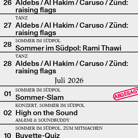
26
Aldebs / Al Hakim / Caruso / Zünd:
raising flags
TANZ
27
Aldebs / Al Hakim / Caruso / Zünd:
raising flags
SOMMER IM SÜDPOL
28
Sommer im Südpol: Rami Thawi
TANZ
28
Aldebs / Al Hakim / Caruso / Zünd:
raising flags
Juli 2026
SOMMER IM SÜDPOL
ABGESAG
01
Sommer-Slam
KONZERT, SOMMER IM SÜDPOL
02
High on the Sound
AMÆMI & SOUNDBUDDY
SOMMER IM SÜDPOL, ZUM MITMACHEN
10
Buvette-Quiz