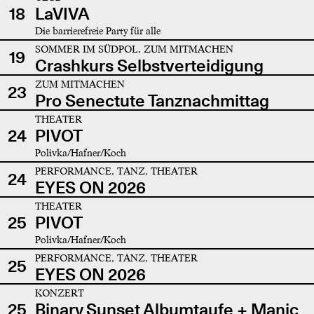
18
LaVIVA
Die barrierefreie Party für alle
SOMMER IM SÜDPOL, ZUM MITMACHEN
19
Crashkurs Selbstverteidigung
ZUM MITMACHEN
23
Pro Senectute Tanznachmittag
THEATER
24
PIVOT
Polivka/Hafner/Koch
PERFORMANCE, TANZ, THEATER
24
EYES ON 2026
THEATER
25
PIVOT
Polivka/Hafner/Koch
PERFORMANCE, TANZ, THEATER
25
EYES ON 2026
KONZERT
25
Binary Sunset Albumtaufe + Manic