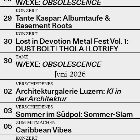
WÆXE:
OBSOLESCENCE
KONZERT
29
Tante Kaspar: Albumtaufe &
Basement Roots
KONZERT
30
Lost in Devotion Metal Fest Vol. 1:
DUST BOLT | THOLA | LOTRIFY
TANZ
30
WÆXE:
OBSOLESCENCE
Juni 2026
VERSCHIEDENES
02
Architekturgalerie Luzern:
KI in
der Architektur
VERSCHIEDENES
03
Sommer im Südpol: Sommer-Slam
ZUM MITMACHEN
05
Caribbean Vibes
KONZERT