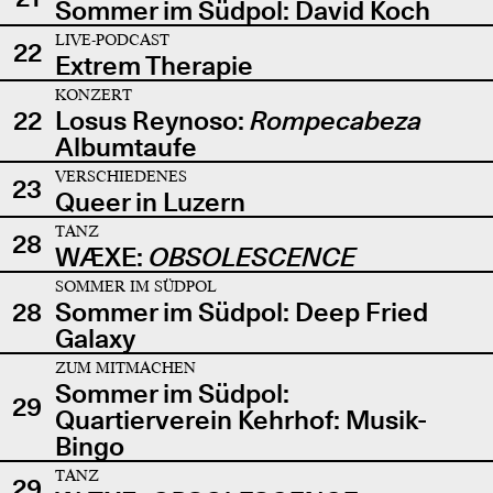
Sommer im Südpol: David Koch
LIVE-PODCAST
22
Extrem Therapie
KONZERT
22
Losus Reynoso:
Rompecabeza
Albumtaufe
VERSCHIEDENES
23
Queer in Luzern
TANZ
28
WÆXE:
OBSOLESCENCE
SOMMER IM SÜDPOL
28
Sommer im Südpol: Deep Fried
Galaxy
ZUM MITMACHEN
Sommer im Südpol:
29
Quartierverein Kehrhof: Musik-
Bingo
TANZ
29