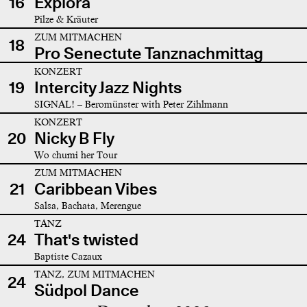
16
Explora
Pilze & Kräuter
ZUM MITMACHEN
18
Pro Senectute Tanznachmittag
KONZERT
19
Intercity Jazz Nights
SIGNAL! – Beromünster with Peter Zihlmann
KONZERT
20
Nicky B Fly
Wo chumi her Tour
ZUM MITMACHEN
21
Caribbean Vibes
Salsa, Bachata, Merengue
TANZ
24
That's twisted
Baptiste Cazaux
TANZ, ZUM MITMACHEN
24
Südpol Dance