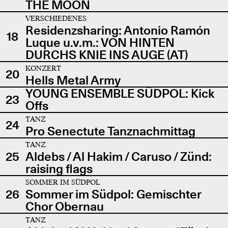
THE MOON
VERSCHIEDENES
Residenzsharing: Antonio Ramón
18
Luque u.v.m.: VON HINTEN
DURCHS KNIE INS AUGE (AT)
KONZERT
20
Hells Metal Army
YOUNG ENSEMBLE SÜDPOL: Kick
23
Offs
TANZ
24
Pro Senectute Tanznachmittag
TANZ
25
Aldebs / Al Hakim / Caruso / Zünd:
raising flags
SOMMER IM SÜDPOL
26
Sommer im Südpol: Gemischter
Chor Obernau
TANZ