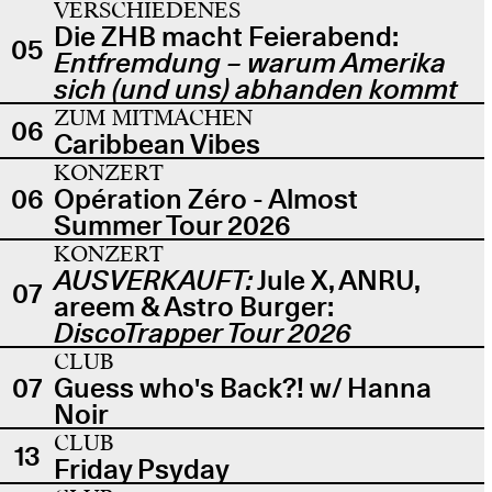
VERSCHIEDENES
Die ZHB macht Feierabend:
05
Entfremdung – warum Amerika
sich (und uns) abhanden kommt
ZUM MITMACHEN
06
Caribbean Vibes
KONZERT
06
Opération Zéro - Almost
Summer Tour 2026
KONZERT
AUSVERKAUFT:
Jule X, ANRU,
07
areem & Astro Burger:
DiscoTrapper Tour 2026
CLUB
07
Guess who's Back?! w/ Hanna
Noir
CLUB
13
Friday Psyday