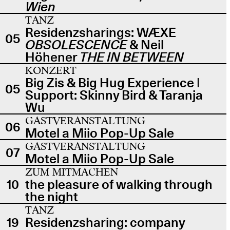
Wien
TANZ
Residenzsharings: WÆXE
05
OBSOLESCENCE
& Neil
Höhener
THE IN BETWEEN
KONZERT
Big Zis & Big Hug Experience |
05
Support: Skinny Bird & Taranja
Wu
GASTVERANSTALTUNG
06
Motel a Miio Pop-Up Sale
GASTVERANSTALTUNG
07
Motel a Miio Pop-Up Sale
ZUM MITMACHEN
10
the pleasure of walking through
the night
TANZ
19
Residenzsharing: company