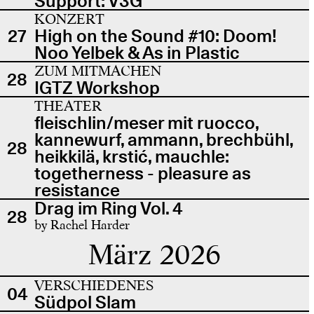
Support: V3G
KONZERT
27
High on the Sound #10: Doom!
Noo Yelbek & As in Plastic
ZUM MITMACHEN
28
IGTZ Workshop
THEATER
fleischlin/meser mit ruocco,
kannewurf, ammann, brechbühl,
28
heikkilä, krstić, mauchle:
togetherness - pleasure as
resistance
Drag im Ring Vol. 4
28
by Rachel Harder
März 2026
VERSCHIEDENES
04
Südpol Slam