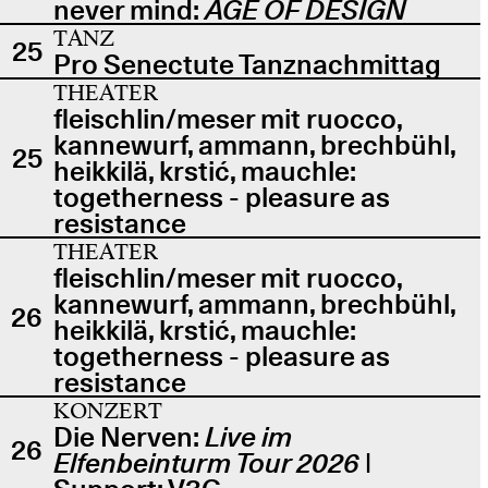
never mind:
AGE OF DESIGN
TANZ
25
Pro Senectute Tanznachmittag
THEATER
fleischlin/meser mit ruocco,
kannewurf, ammann, brechbühl,
25
heikkilä, krstić, mauchle:
togetherness - pleasure as
resistance
THEATER
fleischlin/meser mit ruocco,
kannewurf, ammann, brechbühl,
26
heikkilä, krstić, mauchle:
togetherness - pleasure as
resistance
KONZERT
Die Nerven:
Live im
26
Elfenbeinturm Tour 2026
|