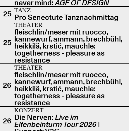
never mind:
AGE OF DESIGN
TANZ
25
Pro Senectute Tanznachmittag
THEATER
fleischlin/meser mit ruocco,
kannewurf, ammann, brechbühl,
25
heikkilä, krstić, mauchle:
togetherness - pleasure as
resistance
THEATER
fleischlin/meser mit ruocco,
kannewurf, ammann, brechbühl,
26
heikkilä, krstić, mauchle:
togetherness - pleasure as
resistance
KONZERT
Die Nerven:
Live im
26
Elfenbeinturm Tour 2026
|