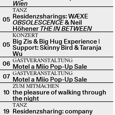
Wien
TANZ
Residenzsharings: WÆXE
05
OBSOLESCENCE
& Neil
Höhener
THE IN BETWEEN
KONZERT
Big Zis & Big Hug Experience |
05
Support: Skinny Bird & Taranja
Wu
GASTVERANSTALTUNG
06
Motel a Miio Pop-Up Sale
GASTVERANSTALTUNG
07
Motel a Miio Pop-Up Sale
ZUM MITMACHEN
10
the pleasure of walking through
the night
TANZ
19
Residenzsharing: company