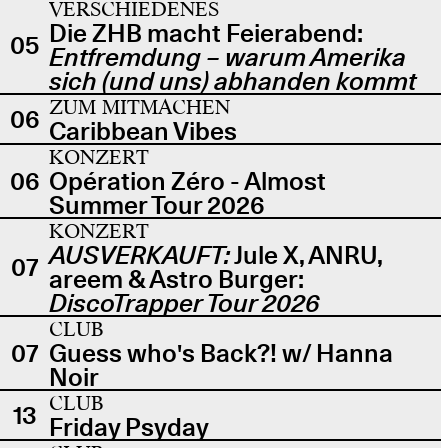
VERSCHIEDENES
Die ZHB macht Feierabend:
05
Entfremdung – warum Amerika
sich (und uns) abhanden kommt
ZUM MITMACHEN
06
Caribbean Vibes
KONZERT
06
Opération Zéro - Almost
Summer Tour 2026
KONZERT
AUSVERKAUFT:
Jule X, ANRU,
07
areem & Astro Burger:
DiscoTrapper Tour 2026
CLUB
07
Guess who's Back?! w/ Hanna
Noir
CLUB
13
Friday Psyday