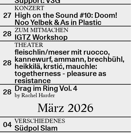
Support: V3G
KONZERT
27
High on the Sound #10: Doom!
Noo Yelbek & As in Plastic
ZUM MITMACHEN
28
IGTZ Workshop
THEATER
fleischlin/meser mit ruocco,
kannewurf, ammann, brechbühl,
28
heikkilä, krstić, mauchle:
togetherness - pleasure as
resistance
Drag im Ring Vol. 4
28
by Rachel Harder
März 2026
VERSCHIEDENES
04
Südpol Slam