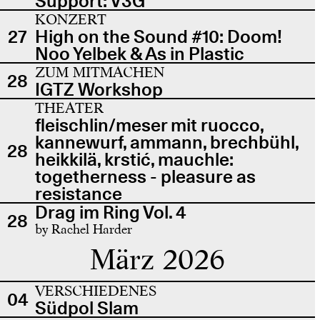
Support: V3G
KONZERT
27
High on the Sound #10: Doom!
Noo Yelbek & As in Plastic
ZUM MITMACHEN
28
IGTZ Workshop
THEATER
fleischlin/meser mit ruocco,
kannewurf, ammann, brechbühl,
28
heikkilä, krstić, mauchle:
togetherness - pleasure as
resistance
Drag im Ring Vol. 4
28
by Rachel Harder
März 2026
VERSCHIEDENES
04
Südpol Slam