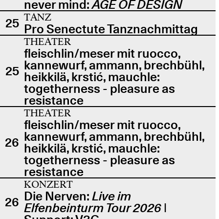
never mind:
AGE OF DESIGN
TANZ
25
Pro Senectute Tanznachmittag
THEATER
fleischlin/meser mit ruocco,
kannewurf, ammann, brechbühl,
25
heikkilä, krstić, mauchle:
togetherness - pleasure as
resistance
THEATER
fleischlin/meser mit ruocco,
kannewurf, ammann, brechbühl,
26
heikkilä, krstić, mauchle:
togetherness - pleasure as
resistance
KONZERT
Die Nerven:
Live im
26
Elfenbeinturm Tour 2026
|