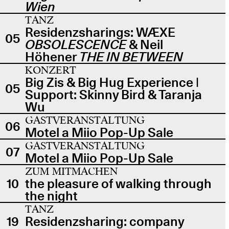
Wien
TANZ
Residenzsharings: WÆXE
05
OBSOLESCENCE
& Neil
Höhener
THE IN BETWEEN
KONZERT
Big Zis & Big Hug Experience |
05
Support: Skinny Bird & Taranja
Wu
GASTVERANSTALTUNG
06
Motel a Miio Pop-Up Sale
GASTVERANSTALTUNG
07
Motel a Miio Pop-Up Sale
ZUM MITMACHEN
10
the pleasure of walking through
the night
TANZ
19
Residenzsharing: company