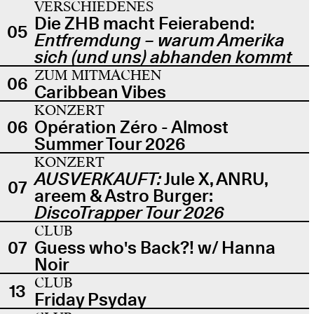
VERSCHIEDENES
Die ZHB macht Feierabend:
05
Entfremdung – warum Amerika
sich (und uns) abhanden kommt
ZUM MITMACHEN
06
Caribbean Vibes
KONZERT
06
Opération Zéro - Almost
Summer Tour 2026
KONZERT
AUSVERKAUFT:
Jule X, ANRU,
07
areem & Astro Burger:
DiscoTrapper Tour 2026
CLUB
07
Guess who's Back?! w/ Hanna
Noir
CLUB
13
Friday Psyday