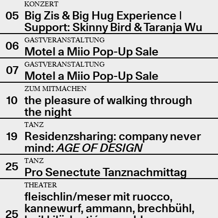
KONZERT
05
Big Zis & Big Hug Experience |
Support: Skinny Bird & Taranja Wu
GASTVERANSTALTUNG
06
Motel a Miio Pop-Up Sale
GASTVERANSTALTUNG
07
Motel a Miio Pop-Up Sale
ZUM MITMACHEN
10
the pleasure of walking through
the night
TANZ
19
Residenzsharing: company never
mind:
AGE OF DESIGN
TANZ
25
Pro Senectute Tanznachmittag
THEATER
fleischlin/meser mit ruocco,
kannewurf, ammann, brechbühl,
25