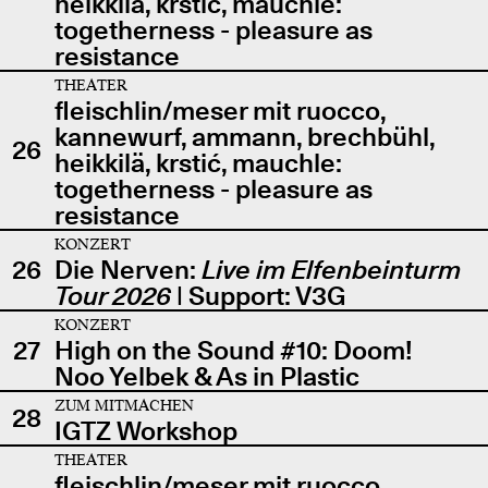
heikkilä, krstić, mauchle:
togetherness - pleasure as
resistance
THEATER
fleischlin/meser mit ruocco,
kannewurf, ammann, brechbühl,
26
heikkilä, krstić, mauchle:
togetherness - pleasure as
resistance
KONZERT
26
Die Nerven:
Live im Elfenbeinturm
Tour 2026
| Support: V3G
KONZERT
27
High on the Sound #10: Doom!
Noo Yelbek & As in Plastic
ZUM MITMACHEN
28
IGTZ Workshop
THEATER
fleischlin/meser mit ruocco,