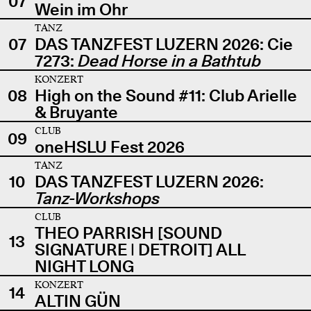
07
Wein im Ohr
TANZ
07
DAS TANZFEST LUZERN 2026: Cie
7273:
Dead Horse in a Bathtub
KONZERT
08
High on the Sound #11: Club Arielle
& Bruyante
CLUB
09
oneHSLU Fest 2026
TANZ
10
DAS TANZFEST LUZERN 2026:
Tanz-Workshops
CLUB
THEO PARRISH [SOUND
13
SIGNATURE | DETROIT] ALL
NIGHT LONG
KONZERT
14
ALTIN GÜN