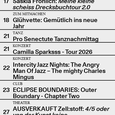
17
Saskia Fröhlich:
Meine kleine
scheiss Drecksbuchtour 2.0
ZUM MITMACHEN
18
Glühvette: Gemütlich ins neue
Jahr
TANZ
21
Pro Senectute Tanznachmittag
KONZERT
21
Camilla Sparksss - Tour 2026
KONZERT
Intercity Jazz Nights: The Angry
22
Man Of Jazz – The mighty Charles
Mingus
CLUB
23
ECLIPSE BOUNDARIES: Outer
Boundary - Chapter Two
THEATER
AUSVERKAUFT Zell:stoff:
4/5 oder
27
von der Kunst keine