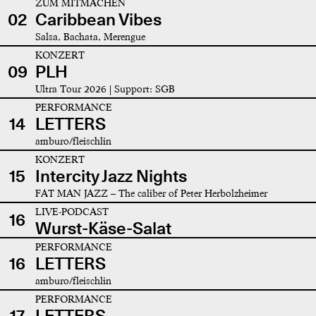
ZUM MITMACHEN
02
Caribbean Vibes
Salsa, Bachata, Merengue
KONZERT
09
PLH
Ultra Tour 2026 | Support: SGB
PERFORMANCE
14
LETTERS
amburo/fleischlin
KONZERT
15
Intercity Jazz Nights
FAT MAN JAZZ – The caliber of Peter Herbolzheimer
LIVE-PODCAST
16
Wurst-Käse-Salat
PERFORMANCE
16
LETTERS
amburo/fleischlin
PERFORMANCE
17
LETTERS