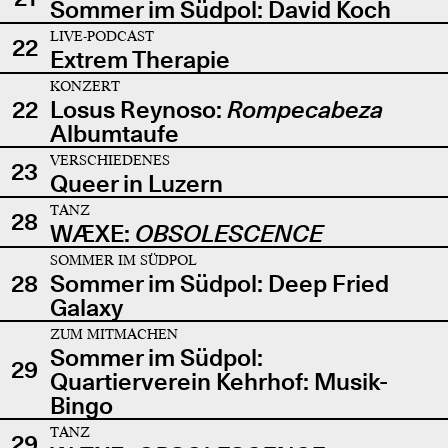
Sommer im Südpol: David Koch
LIVE-PODCAST
22
Extrem Therapie
KONZERT
22
Losus Reynoso:
Rompecabeza
Albumtaufe
VERSCHIEDENES
23
Queer in Luzern
TANZ
28
WÆXE:
OBSOLESCENCE
SOMMER IM SÜDPOL
28
Sommer im Südpol: Deep Fried
Galaxy
ZUM MITMACHEN
Sommer im Südpol:
29
Quartierverein Kehrhof: Musik-
Bingo
TANZ
29