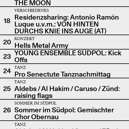
THE MOON
VERSCHIEDENES
Residenzsharing: Antonio Ramón
18
Luque u.v.m.: VON HINTEN
DURCHS KNIE INS AUGE (AT)
KONZERT
20
Hells Metal Army
YOUNG ENSEMBLE SÜDPOL: Kick
23
Offs
TANZ
24
Pro Senectute Tanznachmittag
TANZ
25
Aldebs / Al Hakim / Caruso / Zünd:
raising flags
SOMMER IM SÜDPOL
26
Sommer im Südpol: Gemischter
Chor Obernau
TANZ