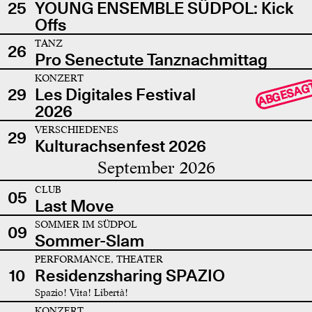
25
YOUNG ENSEMBLE SÜDPOL: Kick
Offs
TANZ
26
Pro Senectute Tanznachmittag
KONZERT
ABGESAG
29
Les Digitales Festival
2026
VERSCHIEDENES
29
Kulturachsenfest 2026
September 2026
CLUB
05
Last Move
SOMMER IM SÜDPOL
09
Sommer-Slam
PERFORMANCE, THEATER
10
Residenzsharing SPAZIO
Spazio! Vita! Libertà!
KONZERT