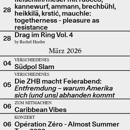
kannewurf, ammann, brechbühl,
28
heikkilä, krstić, mauchle:
togetherness - pleasure as
resistance
Drag im Ring Vol. 4
28
by Rachel Harder
März 2026
VERSCHIEDENES
04
Südpol Slam
VERSCHIEDENES
Die ZHB macht Feierabend:
05
Entfremdung – warum Amerika
sich (und uns) abhanden kommt
ZUM MITMACHEN
06
Caribbean Vibes
KONZERT
06
Opération Zéro - Almost Summer