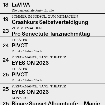
18
LaVIVA
Die barrierefreie Party für alle
SOMMER IM SÜDPOL, ZUM MITMACHEN
19
Crashkurs Selbstverteidigung
ZUM MITMACHEN
23
Pro Senectute Tanznachmittag
THEATER
24
PIVOT
Polivka/Hafner/Koch
PERFORMANCE, TANZ, THEATER
24
EYES ON 2026
THEATER
25
PIVOT
Polivka/Hafner/Koch
PERFORMANCE, TANZ, THEATER
25
EYES ON 2026
KONZERT
25
Binary Sunset Albumtaufe + Manic