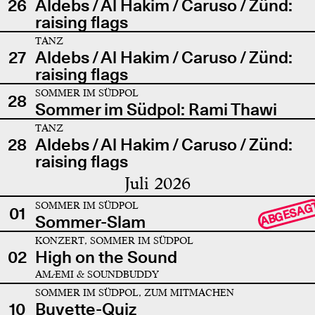
26
Aldebs / Al Hakim / Caruso / Zünd:
raising flags
TANZ
27
Aldebs / Al Hakim / Caruso / Zünd:
raising flags
SOMMER IM SÜDPOL
28
Sommer im Südpol: Rami Thawi
TANZ
28
Aldebs / Al Hakim / Caruso / Zünd:
raising flags
Juli 2026
SOMMER IM SÜDPOL
ABGESAG
01
Sommer-Slam
KONZERT, SOMMER IM SÜDPOL
02
High on the Sound
AMÆMI & SOUNDBUDDY
SOMMER IM SÜDPOL, ZUM MITMACHEN
10
Buvette-Quiz