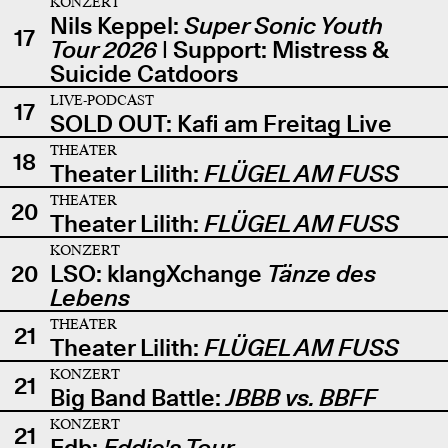
KONZERT
Nils Keppel:
Super Sonic Youth
17
Tour 2026
| Support: Mistress &
Suicide Catdoors
LIVE-PODCAST
17
SOLD OUT: Kafi am Freitag Live
THEATER
18
Theater Lilith:
FLÜGEL AM FUSS
THEATER
20
Theater Lilith:
FLÜGEL AM FUSS
KONZERT
20
LSO: klangXchange
Tänze des
Lebens
THEATER
21
Theater Lilith:
FLÜGEL AM FUSS
KONZERT
21
Big Band Battle:
JBBB vs. BBFF
KONZERT
21
Edb:
Eddie's Tour