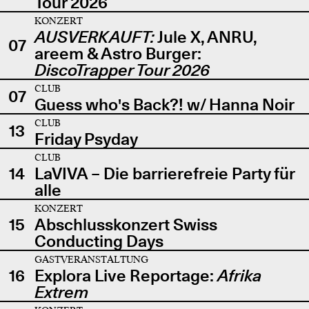
Tour 2026
KONZERT
AUSVERKAUFT:
Jule X, ANRU,
07
areem & Astro Burger:
DiscoTrapper Tour 2026
CLUB
07
Guess who's Back?! w/ Hanna Noir
CLUB
13
Friday Psyday
CLUB
14
LaVIVA – Die barrierefreie Party für
alle
KONZERT
15
Abschlusskonzert Swiss
Conducting Days
GASTVERANSTALTUNG
16
Explora Live Reportage:
Afrika
Extrem