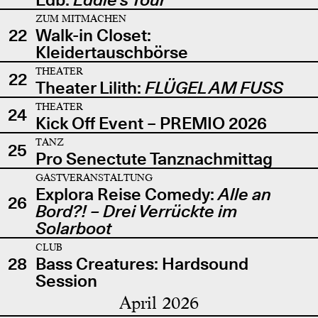
ZUM MITMACHEN
22
Walk-in Closet:
Kleidertauschbörse
THEATER
22
Theater Lilith:
FLÜGEL AM FUSS
THEATER
24
Kick Off Event – PREMIO 2026
TANZ
25
Pro Senectute Tanznachmittag
GASTVERANSTALTUNG
Explora Reise Comedy:
Alle an
26
Bord?! – Drei Verrückte im
Solarboot
CLUB
28
Bass Creatures: Hardsound
Session
April 2026