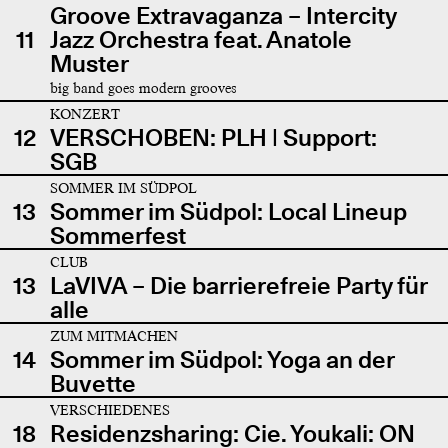
Groove Extravaganza – Intercity
11
Jazz Orchestra feat. Anatole
Muster
big band goes modern grooves
KONZERT
12
VERSCHOBEN: PLH | Support:
SGB
SOMMER IM SÜDPOL
13
Sommer im Südpol: Local Lineup
Sommerfest
CLUB
13
LaVIVA – Die barrierefreie Party für
alle
ZUM MITMACHEN
14
Sommer im Südpol: Yoga an der
Buvette
VERSCHIEDENES
18
Residenzsharing: Cie. Youkali: ON