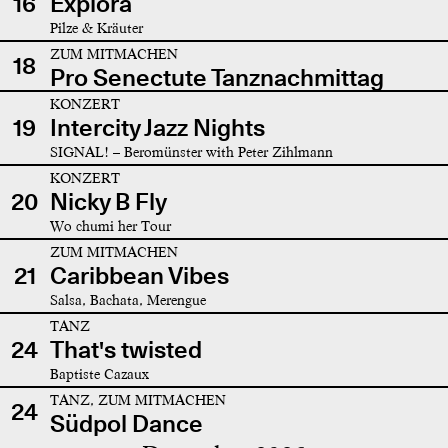
16
Explora
Pilze & Kräuter
ZUM MITMACHEN
18
Pro Senectute Tanznachmittag
KONZERT
19
Intercity Jazz Nights
SIGNAL! – Beromünster with Peter Zihlmann
KONZERT
20
Nicky B Fly
Wo chumi her Tour
ZUM MITMACHEN
21
Caribbean Vibes
Salsa, Bachata, Merengue
TANZ
24
That's twisted
Baptiste Cazaux
TANZ, ZUM MITMACHEN
24
Südpol Dance