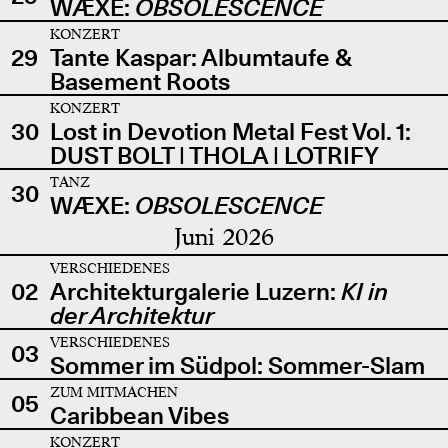
WÆXE:
OBSOLESCENCE
KONZERT
29
Tante Kaspar: Albumtaufe &
Basement Roots
KONZERT
30
Lost in Devotion Metal Fest Vol. 1:
DUST BOLT | THOLA | LOTRIFY
TANZ
30
WÆXE:
OBSOLESCENCE
Juni 2026
VERSCHIEDENES
02
Architekturgalerie Luzern:
KI in
der Architektur
VERSCHIEDENES
03
Sommer im Südpol: Sommer-Slam
ZUM MITMACHEN
05
Caribbean Vibes
KONZERT