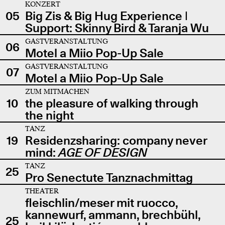
KONZERT
05
Big Zis & Big Hug Experience |
Support: Skinny Bird & Taranja Wu
GASTVERANSTALTUNG
06
Motel a Miio Pop-Up Sale
GASTVERANSTALTUNG
07
Motel a Miio Pop-Up Sale
ZUM MITMACHEN
10
the pleasure of walking through
the night
TANZ
19
Residenzsharing: company never
mind:
AGE OF DESIGN
TANZ
25
Pro Senectute Tanznachmittag
THEATER
fleischlin/meser mit ruocco,
kannewurf, ammann, brechbühl,
25