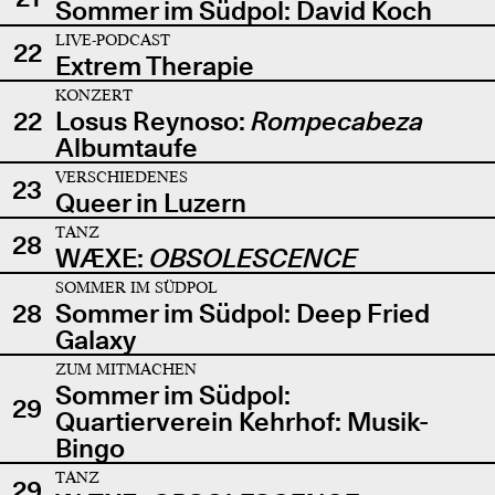
Sommer im Südpol: David Koch
LIVE-PODCAST
22
Extrem Therapie
KONZERT
22
Losus Reynoso:
Rompecabeza
Albumtaufe
VERSCHIEDENES
23
Queer in Luzern
TANZ
28
WÆXE:
OBSOLESCENCE
SOMMER IM SÜDPOL
28
Sommer im Südpol: Deep Fried
Galaxy
ZUM MITMACHEN
Sommer im Südpol:
29
Quartierverein Kehrhof: Musik-
Bingo
TANZ
29