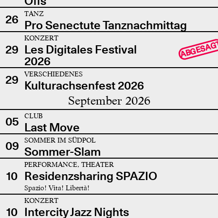
Offs
TANZ
26
Pro Senectute Tanznachmittag
KONZERT
ABGESAG
29
Les Digitales Festival
2026
VERSCHIEDENES
29
Kulturachsenfest 2026
September 2026
CLUB
05
Last Move
SOMMER IM SÜDPOL
09
Sommer-Slam
PERFORMANCE, THEATER
10
Residenzsharing SPAZIO
Spazio! Vita! Libertà!
KONZERT
10
Intercity Jazz Nights