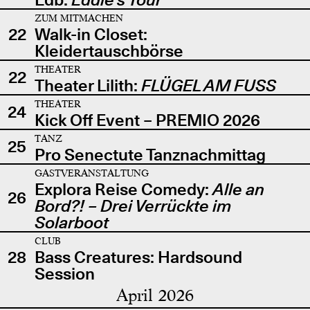
ZUM MITMACHEN
22
Walk-in Closet:
Kleidertauschbörse
THEATER
22
Theater Lilith:
FLÜGEL AM FUSS
THEATER
24
Kick Off Event – PREMIO 2026
TANZ
25
Pro Senectute Tanznachmittag
GASTVERANSTALTUNG
Explora Reise Comedy:
Alle an
26
Bord?! – Drei Verrückte im
Solarboot
CLUB
28
Bass Creatures: Hardsound
Session
April 2026