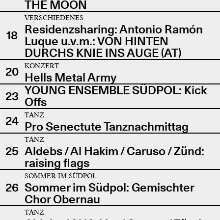
THE MOON
VERSCHIEDENES
Residenzsharing: Antonio Ramón
18
Luque u.v.m.: VON HINTEN
DURCHS KNIE INS AUGE (AT)
KONZERT
20
Hells Metal Army
YOUNG ENSEMBLE SÜDPOL: Kick
23
Offs
TANZ
24
Pro Senectute Tanznachmittag
TANZ
25
Aldebs / Al Hakim / Caruso / Zünd:
raising flags
SOMMER IM SÜDPOL
26
Sommer im Südpol: Gemischter
Chor Obernau
TANZ