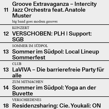
Groove Extravaganza – Intercity
11
Jazz Orchestra feat. Anatole
Muster
big band goes modern grooves
KONZERT
12
VERSCHOBEN: PLH | Support:
SGB
SOMMER IM SÜDPOL
13
Sommer im Südpol: Local Lineup
Sommerfest
CLUB
13
LaVIVA – Die barrierefreie Party für
alle
ZUM MITMACHEN
14
Sommer im Südpol: Yoga an der
Buvette
VERSCHIEDENES
18
Residenzsharing: Cie. Youkali: ON