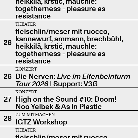
heikkilä, krstić, mauchle:
togetherness - pleasure as
resistance
THEATER
fleischlin/meser mit ruocco,
kannewurf, ammann, brechbühl,
26
heikkilä, krstić, mauchle:
togetherness - pleasure as
resistance
KONZERT
26
Die Nerven:
Live im Elfenbeinturm
Tour 2026
| Support: V3G
KONZERT
27
High on the Sound #10: Doom!
Noo Yelbek & As in Plastic
ZUM MITMACHEN
28
IGTZ Workshop
THEATER
fleischlin/meser mit ruocco,