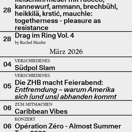
kannewurf, ammann, brechbühl,
28
heikkilä, krstić, mauchle:
togetherness - pleasure as
resistance
Drag im Ring Vol. 4
28
by Rachel Harder
März 2026
VERSCHIEDENES
04
Südpol Slam
VERSCHIEDENES
Die ZHB macht Feierabend:
05
Entfremdung – warum Amerika
sich (und uns) abhanden kommt
ZUM MITMACHEN
06
Caribbean Vibes
KONZERT
06
Opération Zéro - Almost Summer