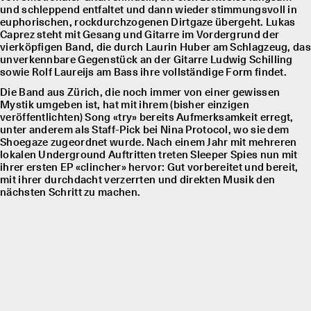
und schleppend entfaltet und dann wieder stimmungsvoll in
euphorischen, rockdurchzogenen Dirtgaze übergeht. Lukas
Caprez steht mit Gesang und Gitarre im Vordergrund der
vierköpfigen Band, die durch Laurin Huber am Schlagzeug, das
unverkennbare Gegenstück an der Gitarre Ludwig Schilling
sowie Rolf Laureĳs am Bass ihre vollständige Form findet.
Die Band aus Zürich, die noch immer von einer gewissen
Mystik umgeben ist, hat mit ihrem (bisher einzigen
veröffentlichten) Song «try» bereits Aufmerksamkeit erregt,
unter anderem als Staff-Pick bei Nina Protocol, wo sie dem
Shoegaze zugeordnet wurde. Nach einem Jahr mit mehreren
lokalen Underground Auftritten treten Sleeper Spies nun mit
ihrer ersten EP «clincher» hervor: Gut vorbereitet und bereit,
mit ihrer durchdacht verzerrten und direkten Musik den
nächsten Schritt zu machen.