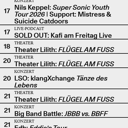
KONZERT
Nils Keppel:
Super Sonic Youth
17
Tour 2026
| Support: Mistress &
Suicide Catdoors
LIVE-PODCAST
17
SOLD OUT: Kafi am Freitag Live
THEATER
18
Theater Lilith:
FLÜGEL AM FUSS
THEATER
20
Theater Lilith:
FLÜGEL AM FUSS
KONZERT
20
LSO: klangXchange
Tänze des
Lebens
THEATER
21
Theater Lilith:
FLÜGEL AM FUSS
KONZERT
21
Big Band Battle:
JBBB vs. BBFF
KONZERT
21
Edb:
Eddie's Tour