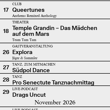
CLUB
17
Queertunes
Anthems Remixed Anthology
THEATER
Temple Grandin – Das Mädchen
18
auf dem Mars
Team Tam Tam
GASTVERANSTALTUNG
26
Explora
Jäger & Sammler
TANZ, ZUM MITMACHEN
27
Südpol Dance
TANZ
28
Pro Senectute Tanznachmittag
LIVE-PODCAST
29
Drags Uncut
November 2026
LIVE-PODCAST