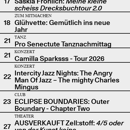
17
Saskia Fröhlich:
Meine kleine
scheiss Drecksbuchtour 2.0
ZUM MITMACHEN
18
Glühvette: Gemütlich ins neue
Jahr
TANZ
21
Pro Senectute Tanznachmittag
KONZERT
21
Camilla Sparksss - Tour 2026
KONZERT
Intercity Jazz Nights: The Angry
22
Man Of Jazz – The mighty Charles
Mingus
CLUB
23
ECLIPSE BOUNDARIES: Outer
Boundary - Chapter Two
THEATER
AUSVERKAUFT Zell:stoff:
4/5 oder
27
von der Kunst keine