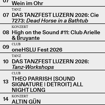
07
Wein im Ohr
TANZ
07
DAS TANZFEST LUZERN 2026: Cie
7273:
Dead Horse in a Bathtub
KONZERT
08
High on the Sound #11: Club Arielle
& Bruyante
CLUB
09
oneHSLU Fest 2026
TANZ
10
DAS TANZFEST LUZERN 2026:
Tanz-Workshops
CLUB
THEO PARRISH [SOUND
13
SIGNATURE | DETROIT] ALL
NIGHT LONG
KONZERT
14
ALTIN GÜN