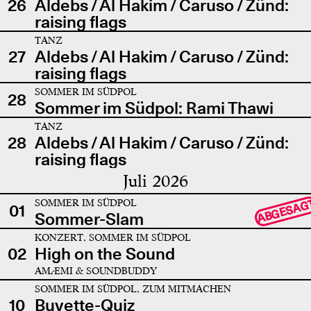
26
Aldebs / Al Hakim / Caruso / Zünd:
raising flags
TANZ
27
Aldebs / Al Hakim / Caruso / Zünd:
raising flags
SOMMER IM SÜDPOL
28
Sommer im Südpol: Rami Thawi
TANZ
28
Aldebs / Al Hakim / Caruso / Zünd:
raising flags
Juli 2026
SOMMER IM SÜDPOL
ABGESAG
01
Sommer-Slam
KONZERT, SOMMER IM SÜDPOL
02
High on the Sound
AMÆMI & SOUNDBUDDY
SOMMER IM SÜDPOL, ZUM MITMACHEN
10
Buvette-Quiz