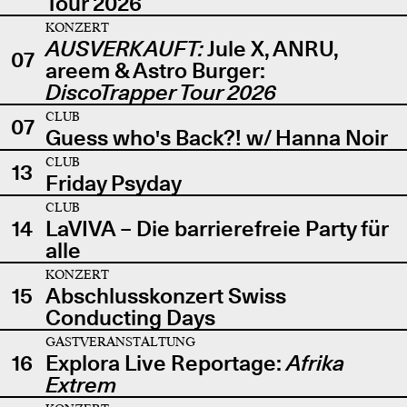
Tour 2026
KONZERT
AUSVERKAUFT:
Jule X, ANRU,
07
areem & Astro Burger:
DiscoTrapper Tour 2026
CLUB
07
Guess who's Back?! w/ Hanna Noir
CLUB
13
Friday Psyday
CLUB
14
LaVIVA – Die barrierefreie Party für
alle
KONZERT
15
Abschlusskonzert Swiss
Conducting Days
GASTVERANSTALTUNG
16
Explora Live Reportage:
Afrika
Extrem