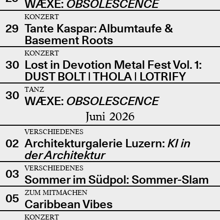
WÆXE:
OBSOLESCENCE
KONZERT
29
Tante Kaspar: Albumtaufe &
Basement Roots
KONZERT
30
Lost in Devotion Metal Fest Vol. 1:
DUST BOLT | THOLA | LOTRIFY
TANZ
30
WÆXE:
OBSOLESCENCE
Juni 2026
VERSCHIEDENES
02
Architekturgalerie Luzern:
KI in
der Architektur
VERSCHIEDENES
03
Sommer im Südpol: Sommer-Slam
ZUM MITMACHEN
05
Caribbean Vibes
KONZERT