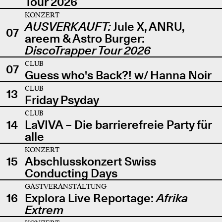
Tour 2026
KONZERT
AUSVERKAUFT:
Jule X, ANRU,
07
areem & Astro Burger:
DiscoTrapper Tour 2026
CLUB
07
Guess who's Back?! w/ Hanna Noir
CLUB
13
Friday Psyday
CLUB
14
LaVIVA – Die barrierefreie Party für
alle
KONZERT
15
Abschlusskonzert Swiss
Conducting Days
GASTVERANSTALTUNG
16
Explora Live Reportage:
Afrika
Extrem