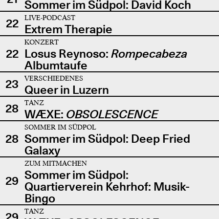
Sommer im Südpol: David Koch
LIVE-PODCAST
22
Extrem Therapie
KONZERT
22
Losus Reynoso:
Rompecabeza
Albumtaufe
VERSCHIEDENES
23
Queer in Luzern
TANZ
28
WÆXE:
OBSOLESCENCE
SOMMER IM SÜDPOL
28
Sommer im Südpol: Deep Fried
Galaxy
ZUM MITMACHEN
Sommer im Südpol:
29
Quartierverein Kehrhof: Musik-
Bingo
TANZ
29