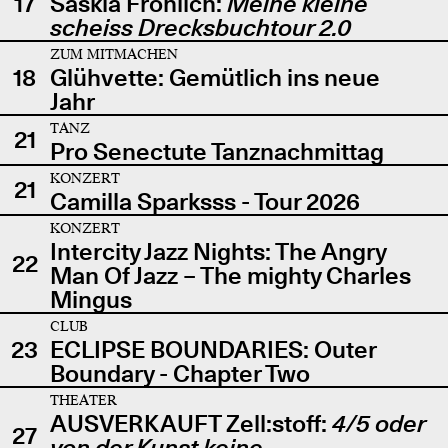
17
Saskia Fröhlich:
Meine kleine
scheiss Drecksbuchtour 2.0
ZUM MITMACHEN
18
Glühvette: Gemütlich ins neue
Jahr
TANZ
21
Pro Senectute Tanznachmittag
KONZERT
21
Camilla Sparksss - Tour 2026
KONZERT
Intercity Jazz Nights: The Angry
22
Man Of Jazz – The mighty Charles
Mingus
CLUB
23
ECLIPSE BOUNDARIES: Outer
Boundary - Chapter Two
THEATER
AUSVERKAUFT Zell:stoff:
4/5 oder
27
von der Kunst keine