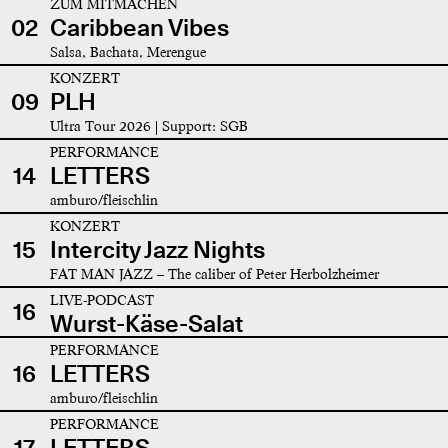
ZUM MITMACHEN
02
Caribbean Vibes
Salsa, Bachata, Merengue
KONZERT
09
PLH
Ultra Tour 2026 | Support: SGB
PERFORMANCE
14
LETTERS
amburo/fleischlin
KONZERT
15
Intercity Jazz Nights
FAT MAN JAZZ – The caliber of Peter Herbolzheimer
LIVE-PODCAST
16
Wurst-Käse-Salat
PERFORMANCE
16
LETTERS
amburo/fleischlin
PERFORMANCE
17
LETTERS