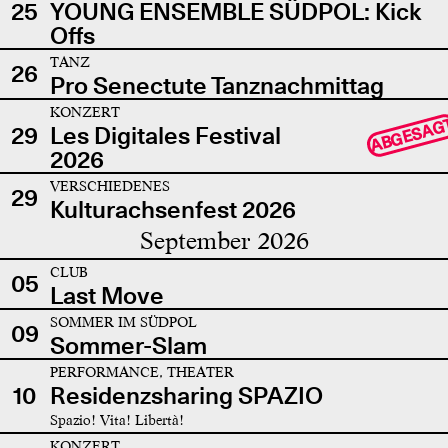
25
YOUNG ENSEMBLE SÜDPOL: Kick
Offs
TANZ
26
Pro Senectute Tanznachmittag
KONZERT
ABGESAG
29
Les Digitales Festival
2026
VERSCHIEDENES
29
Kulturachsenfest 2026
September 2026
CLUB
05
Last Move
SOMMER IM SÜDPOL
09
Sommer-Slam
PERFORMANCE, THEATER
10
Residenzsharing SPAZIO
Spazio! Vita! Libertà!
KONZERT