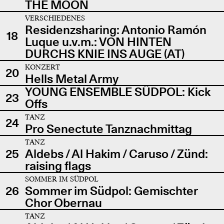
THE MOON
VERSCHIEDENES
Residenzsharing: Antonio Ramón
18
Luque u.v.m.: VON HINTEN
DURCHS KNIE INS AUGE (AT)
KONZERT
20
Hells Metal Army
YOUNG ENSEMBLE SÜDPOL: Kick
23
Offs
TANZ
24
Pro Senectute Tanznachmittag
TANZ
25
Aldebs / Al Hakim / Caruso / Zünd:
raising flags
SOMMER IM SÜDPOL
26
Sommer im Südpol: Gemischter
Chor Obernau
TANZ