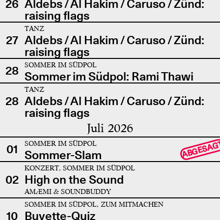
26
Aldebs / Al Hakim / Caruso / Zünd:
raising flags
TANZ
27
Aldebs / Al Hakim / Caruso / Zünd:
raising flags
SOMMER IM SÜDPOL
28
Sommer im Südpol: Rami Thawi
TANZ
28
Aldebs / Al Hakim / Caruso / Zünd:
raising flags
Juli 2026
SOMMER IM SÜDPOL
ABGESAG
01
Sommer-Slam
KONZERT, SOMMER IM SÜDPOL
02
High on the Sound
AMÆMI & SOUNDBUDDY
SOMMER IM SÜDPOL, ZUM MITMACHEN
10
Buvette-Quiz