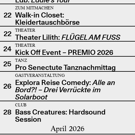
ZUM MITMACHEN
22
Walk-in Closet:
Kleidertauschbörse
THEATER
22
Theater Lilith:
FLÜGEL AM FUSS
THEATER
24
Kick Off Event – PREMIO 2026
TANZ
25
Pro Senectute Tanznachmittag
GASTVERANSTALTUNG
Explora Reise Comedy:
Alle an
26
Bord?! – Drei Verrückte im
Solarboot
CLUB
28
Bass Creatures: Hardsound
Session
April 2026