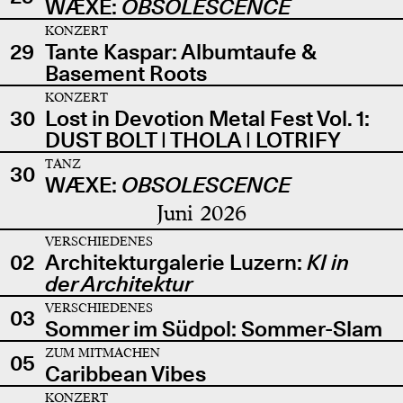
WÆXE:
OBSOLESCENCE
KONZERT
29
Tante Kaspar: Albumtaufe &
Basement Roots
KONZERT
30
Lost in Devotion Metal Fest Vol. 1:
DUST BOLT | THOLA | LOTRIFY
TANZ
30
WÆXE:
OBSOLESCENCE
Juni 2026
VERSCHIEDENES
02
Architekturgalerie Luzern:
KI in
der Architektur
VERSCHIEDENES
03
Sommer im Südpol: Sommer-Slam
ZUM MITMACHEN
05
Caribbean Vibes
KONZERT