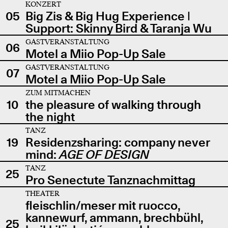
KONZERT
05
Big Zis & Big Hug Experience |
Support: Skinny Bird & Taranja Wu
GASTVERANSTALTUNG
06
Motel a Miio Pop-Up Sale
GASTVERANSTALTUNG
07
Motel a Miio Pop-Up Sale
ZUM MITMACHEN
10
the pleasure of walking through
the night
TANZ
19
Residenzsharing: company never
mind:
AGE OF DESIGN
TANZ
25
Pro Senectute Tanznachmittag
THEATER
fleischlin/meser mit ruocco,
kannewurf, ammann, brechbühl,
25