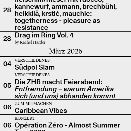
kannewurf, ammann, brechbühl,
28
heikkilä, krstić, mauchle:
togetherness - pleasure as
resistance
Drag im Ring Vol. 4
28
by Rachel Harder
März 2026
VERSCHIEDENES
04
Südpol Slam
VERSCHIEDENES
Die ZHB macht Feierabend:
05
Entfremdung – warum Amerika
sich (und uns) abhanden kommt
ZUM MITMACHEN
06
Caribbean Vibes
KONZERT
06
Opération Zéro - Almost Summer