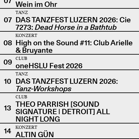
07
Wein im Ohr
TANZ
07
DAS TANZFEST LUZERN 2026: Cie
7273:
Dead Horse in a Bathtub
KONZERT
08
High on the Sound #11: Club Arielle
& Bruyante
CLUB
09
oneHSLU Fest 2026
TANZ
10
DAS TANZFEST LUZERN 2026:
Tanz-Workshops
CLUB
THEO PARRISH [SOUND
13
SIGNATURE | DETROIT] ALL
NIGHT LONG
KONZERT
14
ALTIN GÜN