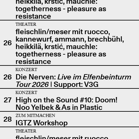
heikkilä, krstić, mauchle:
togetherness - pleasure as
resistance
THEATER
fleischlin/meser mit ruocco,
kannewurf, ammann, brechbühl,
26
heikkilä, krstić, mauchle:
togetherness - pleasure as
resistance
KONZERT
26
Die Nerven:
Live im Elfenbeinturm
Tour 2026
| Support: V3G
KONZERT
27
High on the Sound #10: Doom!
Noo Yelbek & As in Plastic
ZUM MITMACHEN
28
IGTZ Workshop
THEATER
fleischlin/meser mit ruocco,