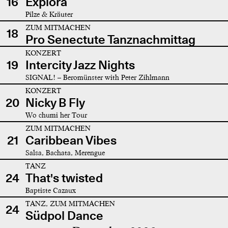
16
Explora
Pilze & Kräuter
ZUM MITMACHEN
18
Pro Senectute Tanznachmittag
KONZERT
19
Intercity Jazz Nights
SIGNAL! – Beromünster with Peter Zihlmann
KONZERT
20
Nicky B Fly
Wo chumi her Tour
ZUM MITMACHEN
21
Caribbean Vibes
Salsa, Bachata, Merengue
TANZ
24
That's twisted
Baptiste Cazaux
TANZ, ZUM MITMACHEN
24
Südpol Dance