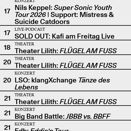
KONZERT
Nils Keppel:
Super Sonic Youth
17
Tour 2026
| Support: Mistress &
Suicide Catdoors
LIVE-PODCAST
17
SOLD OUT: Kafi am Freitag Live
THEATER
18
Theater Lilith:
FLÜGEL AM FUSS
THEATER
20
Theater Lilith:
FLÜGEL AM FUSS
KONZERT
20
LSO: klangXchange
Tänze des
Lebens
THEATER
21
Theater Lilith:
FLÜGEL AM FUSS
KONZERT
21
Big Band Battle:
JBBB vs. BBFF
KONZERT
21
Edb:
Eddie's Tour