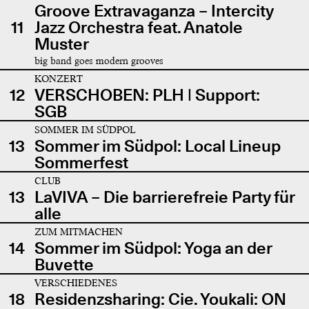
Groove Extravaganza – Intercity
11
Jazz Orchestra feat. Anatole
Muster
big band goes modern grooves
KONZERT
12
VERSCHOBEN: PLH | Support:
SGB
SOMMER IM SÜDPOL
13
Sommer im Südpol: Local Lineup
Sommerfest
CLUB
13
LaVIVA – Die barrierefreie Party für
alle
ZUM MITMACHEN
14
Sommer im Südpol: Yoga an der
Buvette
VERSCHIEDENES
18
Residenzsharing: Cie. Youkali: ON