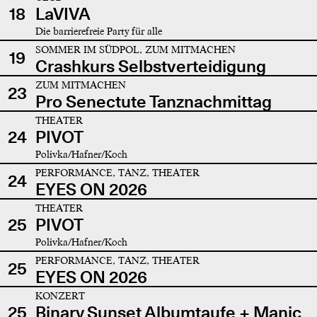
18
LaVIVA
Die barrierefreie Party für alle
SOMMER IM SÜDPOL, ZUM MITMACHEN
19
Crashkurs Selbstverteidigung
ZUM MITMACHEN
23
Pro Senectute Tanznachmittag
THEATER
24
PIVOT
Polivka/Hafner/Koch
PERFORMANCE, TANZ, THEATER
24
EYES ON 2026
THEATER
25
PIVOT
Polivka/Hafner/Koch
PERFORMANCE, TANZ, THEATER
25
EYES ON 2026
KONZERT
25
Binary Sunset Albumtaufe + Manic