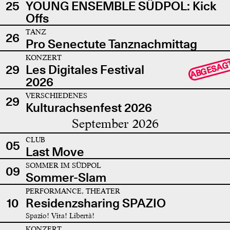
25
YOUNG ENSEMBLE SÜDPOL: Kick
Offs
TANZ
26
Pro Senectute Tanznachmittag
KONZERT
ABGESAG
29
Les Digitales Festival
2026
VERSCHIEDENES
29
Kulturachsenfest 2026
September 2026
CLUB
05
Last Move
SOMMER IM SÜDPOL
09
Sommer-Slam
PERFORMANCE, THEATER
10
Residenzsharing SPAZIO
Spazio! Vita! Libertà!
KONZERT