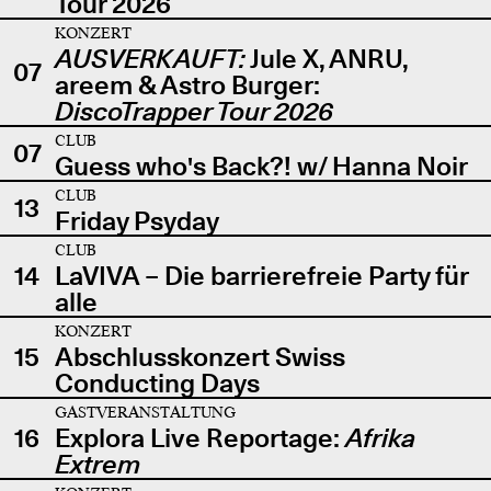
Tour 2026
KONZERT
AUSVERKAUFT:
Jule X, ANRU,
07
areem & Astro Burger:
DiscoTrapper Tour 2026
CLUB
07
Guess who's Back?! w/ Hanna Noir
CLUB
13
Friday Psyday
CLUB
14
LaVIVA – Die barrierefreie Party für
alle
KONZERT
15
Abschlusskonzert Swiss
Conducting Days
GASTVERANSTALTUNG
16
Explora Live Reportage:
Afrika
Extrem