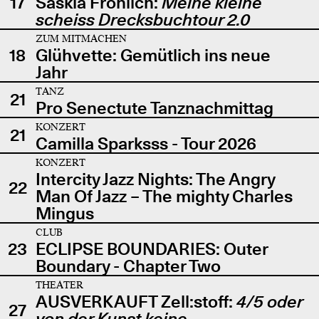
17
Saskia Fröhlich:
Meine kleine
scheiss Drecksbuchtour 2.0
ZUM MITMACHEN
18
Glühvette: Gemütlich ins neue
Jahr
TANZ
21
Pro Senectute Tanznachmittag
KONZERT
21
Camilla Sparksss - Tour 2026
KONZERT
Intercity Jazz Nights: The Angry
22
Man Of Jazz – The mighty Charles
Mingus
CLUB
23
ECLIPSE BOUNDARIES: Outer
Boundary - Chapter Two
THEATER
AUSVERKAUFT Zell:stoff:
4/5 oder
27
von der Kunst keine