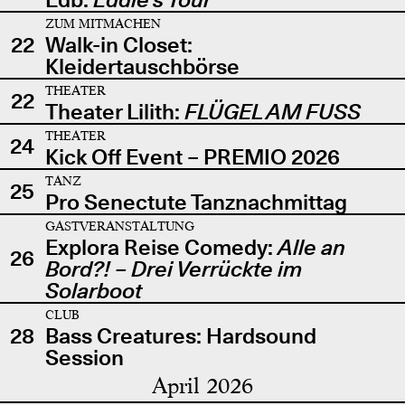
ZUM MITMACHEN
22
Walk-in Closet:
Kleidertauschbörse
THEATER
22
Theater Lilith:
FLÜGEL AM FUSS
THEATER
24
Kick Off Event – PREMIO 2026
TANZ
25
Pro Senectute Tanznachmittag
GASTVERANSTALTUNG
Explora Reise Comedy:
Alle an
26
Bord?! – Drei Verrückte im
Solarboot
CLUB
28
Bass Creatures: Hardsound
Session
April 2026