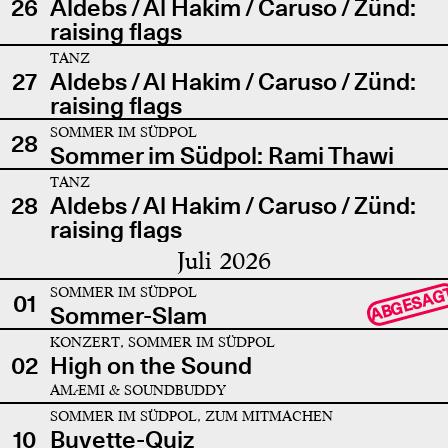
26
Aldebs / Al Hakim / Caruso / Zünd:
raising flags
TANZ
27
Aldebs / Al Hakim / Caruso / Zünd:
raising flags
SOMMER IM SÜDPOL
28
Sommer im Südpol: Rami Thawi
TANZ
28
Aldebs / Al Hakim / Caruso / Zünd:
raising flags
Juli 2026
SOMMER IM SÜDPOL
ABGESAG
01
Sommer-Slam
KONZERT, SOMMER IM SÜDPOL
02
High on the Sound
AMÆMI & SOUNDBUDDY
SOMMER IM SÜDPOL, ZUM MITMACHEN
10
Buvette-Quiz