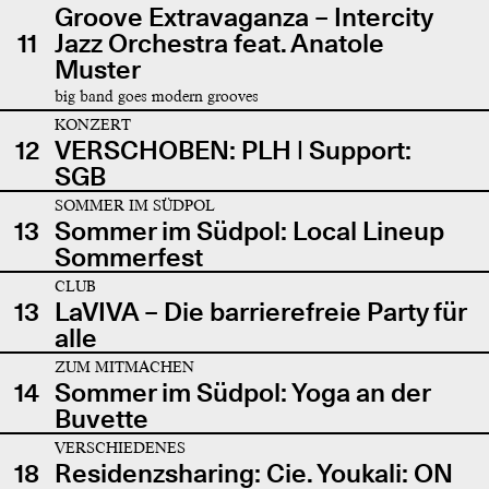
Groove Extravaganza – Intercity
11
Jazz Orchestra feat. Anatole
Muster
big band goes modern grooves
KONZERT
12
VERSCHOBEN: PLH | Support:
SGB
SOMMER IM SÜDPOL
13
Sommer im Südpol: Local Lineup
Sommerfest
CLUB
13
LaVIVA – Die barrierefreie Party für
alle
ZUM MITMACHEN
14
Sommer im Südpol: Yoga an der
Buvette
VERSCHIEDENES
18
Residenzsharing: Cie. Youkali: ON