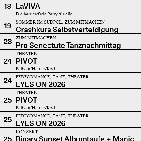
18
LaVIVA
Die barrierefreie Party für alle
SOMMER IM SÜDPOL, ZUM MITMACHEN
19
Crashkurs Selbstverteidigung
ZUM MITMACHEN
23
Pro Senectute Tanznachmittag
THEATER
24
PIVOT
Polivka/Hafner/Koch
PERFORMANCE, TANZ, THEATER
24
EYES ON 2026
THEATER
25
PIVOT
Polivka/Hafner/Koch
PERFORMANCE, TANZ, THEATER
25
EYES ON 2026
KONZERT
25
Binary Sunset Albumtaufe + Manic