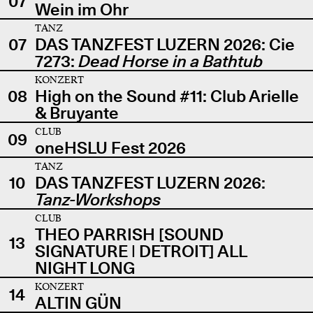
07
Wein im Ohr
TANZ
07
DAS TANZFEST LUZERN 2026: Cie
7273:
Dead Horse in a Bathtub
KONZERT
08
High on the Sound #11: Club Arielle
& Bruyante
CLUB
09
oneHSLU Fest 2026
TANZ
10
DAS TANZFEST LUZERN 2026:
Tanz-Workshops
CLUB
THEO PARRISH [SOUND
13
SIGNATURE | DETROIT] ALL
NIGHT LONG
KONZERT
14
ALTIN GÜN