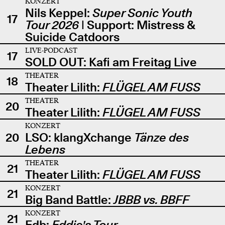
KONZERT
Nils Keppel:
Super Sonic Youth
17
Tour 2026
| Support: Mistress &
Suicide Catdoors
LIVE-PODCAST
17
SOLD OUT: Kafi am Freitag Live
THEATER
18
Theater Lilith:
FLÜGEL AM FUSS
THEATER
20
Theater Lilith:
FLÜGEL AM FUSS
KONZERT
20
LSO: klangXchange
Tänze des
Lebens
THEATER
21
Theater Lilith:
FLÜGEL AM FUSS
KONZERT
21
Big Band Battle:
JBBB vs. BBFF
KONZERT
21
Edb:
Eddie's Tour