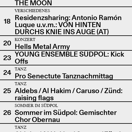
THE MOON
VERSCHIEDENES
Residenzsharing: Antonio Ramón
18
Luque u.v.m.: VON HINTEN
DURCHS KNIE INS AUGE (AT)
KONZERT
20
Hells Metal Army
YOUNG ENSEMBLE SÜDPOL: Kick
23
Offs
TANZ
24
Pro Senectute Tanznachmittag
TANZ
25
Aldebs / Al Hakim / Caruso / Zünd:
raising flags
SOMMER IM SÜDPOL
26
Sommer im Südpol: Gemischter
Chor Obernau
TANZ