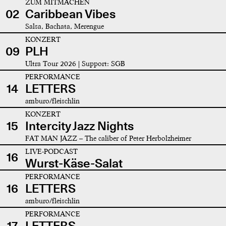
ZUM MITMACHEN
02
Caribbean Vibes
Salsa, Bachata, Merengue
KONZERT
09
PLH
Ultra Tour 2026 | Support: SGB
PERFORMANCE
14
LETTERS
amburo/fleischlin
KONZERT
15
Intercity Jazz Nights
FAT MAN JAZZ – The caliber of Peter Herbolzheimer
LIVE-PODCAST
16
Wurst-Käse-Salat
PERFORMANCE
16
LETTERS
amburo/fleischlin
PERFORMANCE
17
LETTERS