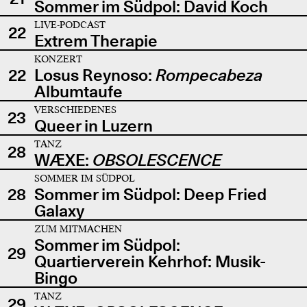
Sommer im Südpol: David Koch
LIVE-PODCAST
22
Extrem Therapie
KONZERT
22
Losus Reynoso:
Rompecabeza
Albumtaufe
VERSCHIEDENES
23
Queer in Luzern
TANZ
28
WÆXE:
OBSOLESCENCE
SOMMER IM SÜDPOL
28
Sommer im Südpol: Deep Fried
Galaxy
ZUM MITMACHEN
Sommer im Südpol:
29
Quartierverein Kehrhof: Musik-
Bingo
TANZ
29