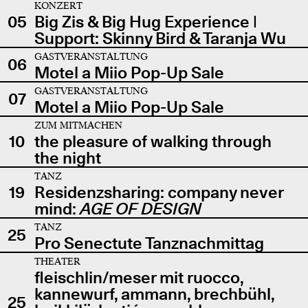
KONZERT
05
Big Zis & Big Hug Experience |
Support: Skinny Bird & Taranja Wu
GASTVERANSTALTUNG
06
Motel a Miio Pop-Up Sale
GASTVERANSTALTUNG
07
Motel a Miio Pop-Up Sale
ZUM MITMACHEN
10
the pleasure of walking through
the night
TANZ
19
Residenzsharing: company never
mind:
AGE OF DESIGN
TANZ
25
Pro Senectute Tanznachmittag
THEATER
fleischlin/meser mit ruocco,
kannewurf, ammann, brechbühl,
25