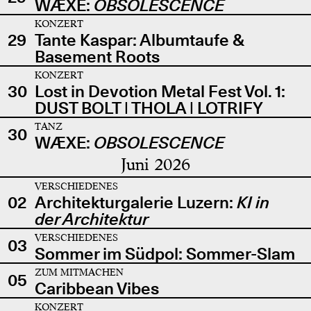
WÆXE:
OBSOLESCENCE
KONZERT
29
Tante Kaspar: Albumtaufe &
Basement Roots
KONZERT
30
Lost in Devotion Metal Fest Vol. 1:
DUST BOLT | THOLA | LOTRIFY
TANZ
30
WÆXE:
OBSOLESCENCE
Juni 2026
VERSCHIEDENES
02
Architekturgalerie Luzern:
KI in
der Architektur
VERSCHIEDENES
03
Sommer im Südpol: Sommer-Slam
ZUM MITMACHEN
05
Caribbean Vibes
KONZERT