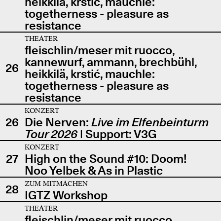
heikkilä, krstić, mauchle:
togetherness - pleasure as
resistance
THEATER
fleischlin/meser mit ruocco,
kannewurf, ammann, brechbühl,
26
heikkilä, krstić, mauchle:
togetherness - pleasure as
resistance
KONZERT
26
Die Nerven:
Live im Elfenbeinturm
Tour 2026
| Support: V3G
KONZERT
27
High on the Sound #10: Doom!
Noo Yelbek & As in Plastic
ZUM MITMACHEN
28
IGTZ Workshop
THEATER
fleischlin/meser mit ruocco,