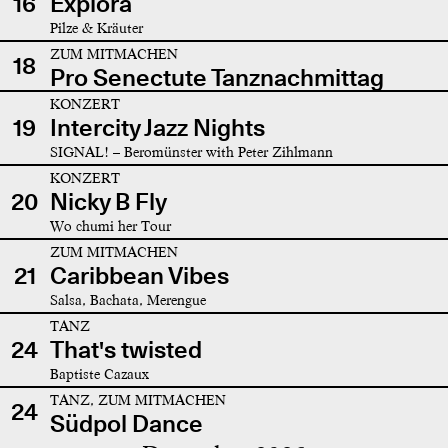
16
Explora
Pilze & Kräuter
ZUM MITMACHEN
18
Pro Senectute Tanznachmittag
KONZERT
19
Intercity Jazz Nights
SIGNAL! – Beromünster with Peter Zihlmann
KONZERT
20
Nicky B Fly
Wo chumi her Tour
ZUM MITMACHEN
21
Caribbean Vibes
Salsa, Bachata, Merengue
TANZ
24
That's twisted
Baptiste Cazaux
TANZ, ZUM MITMACHEN
24
Südpol Dance