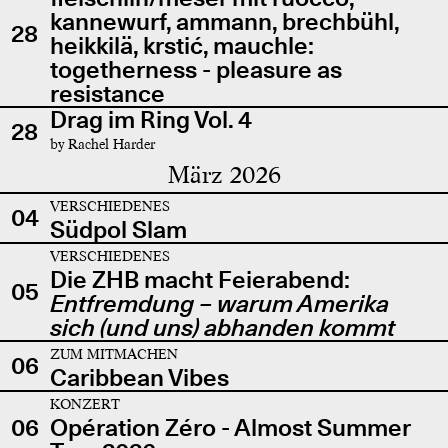
kannewurf, ammann, brechbühl,
28
heikkilä, krstić, mauchle:
togetherness - pleasure as
resistance
Drag im Ring Vol. 4
28
by Rachel Harder
März 2026
VERSCHIEDENES
04
Südpol Slam
VERSCHIEDENES
Die ZHB macht Feierabend:
05
Entfremdung – warum Amerika
sich (und uns) abhanden kommt
ZUM MITMACHEN
06
Caribbean Vibes
KONZERT
06
Opération Zéro - Almost Summer