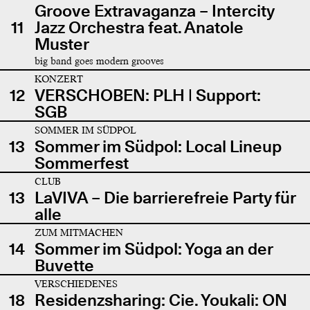
Groove Extravaganza – Intercity
11
Jazz Orchestra feat. Anatole
Muster
big band goes modern grooves
KONZERT
12
VERSCHOBEN: PLH | Support:
SGB
SOMMER IM SÜDPOL
13
Sommer im Südpol: Local Lineup
Sommerfest
CLUB
13
LaVIVA – Die barrierefreie Party für
alle
ZUM MITMACHEN
14
Sommer im Südpol: Yoga an der
Buvette
VERSCHIEDENES
18
Residenzsharing: Cie. Youkali: ON