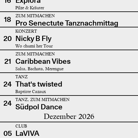
16
Explora
Pilze & Kräuter
ZUM MITMACHEN
18
Pro Senectute Tanznachmittag
KONZERT
20
Nicky B Fly
Wo chumi her Tour
ZUM MITMACHEN
21
Caribbean Vibes
Salsa, Bachata, Merengue
TANZ
24
That's twisted
Baptiste Cazaux
TANZ, ZUM MITMACHEN
24
Südpol Dance
Dezember 2026
CLUB
05
LaVIVA