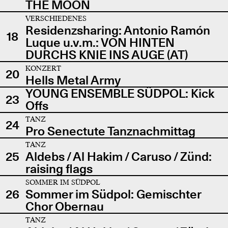
THE MOON
VERSCHIEDENES
Residenzsharing: Antonio Ramón
18
Luque u.v.m.: VON HINTEN
DURCHS KNIE INS AUGE (AT)
KONZERT
20
Hells Metal Army
YOUNG ENSEMBLE SÜDPOL: Kick
23
Offs
TANZ
24
Pro Senectute Tanznachmittag
TANZ
25
Aldebs / Al Hakim / Caruso / Zünd:
raising flags
SOMMER IM SÜDPOL
26
Sommer im Südpol: Gemischter
Chor Obernau
TANZ