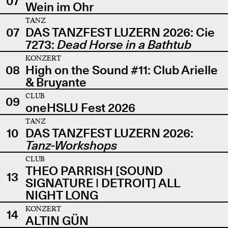
07
Wein im Ohr
TANZ
07
DAS TANZFEST LUZERN 2026: Cie
7273:
Dead Horse in a Bathtub
KONZERT
08
High on the Sound #11: Club Arielle
& Bruyante
CLUB
09
oneHSLU Fest 2026
TANZ
10
DAS TANZFEST LUZERN 2026:
Tanz-Workshops
CLUB
THEO PARRISH [SOUND
13
SIGNATURE | DETROIT] ALL
NIGHT LONG
KONZERT
14
ALTIN GÜN