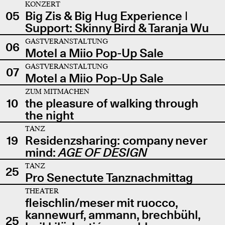
KONZERT
05
Big Zis & Big Hug Experience |
Support: Skinny Bird & Taranja Wu
GASTVERANSTALTUNG
06
Motel a Miio Pop-Up Sale
GASTVERANSTALTUNG
07
Motel a Miio Pop-Up Sale
ZUM MITMACHEN
10
the pleasure of walking through
the night
TANZ
19
Residenzsharing: company never
mind:
AGE OF DESIGN
TANZ
25
Pro Senectute Tanznachmittag
THEATER
fleischlin/meser mit ruocco,
kannewurf, ammann, brechbühl,
25