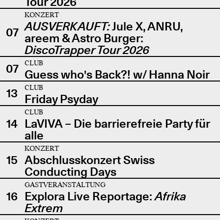
Tour 2026
KONZERT
AUSVERKAUFT:
Jule X, ANRU,
07
areem & Astro Burger:
DiscoTrapper Tour 2026
CLUB
07
Guess who's Back?! w/ Hanna Noir
CLUB
13
Friday Psyday
CLUB
14
LaVIVA – Die barrierefreie Party für
alle
KONZERT
15
Abschlusskonzert Swiss
Conducting Days
GASTVERANSTALTUNG
16
Explora Live Reportage:
Afrika
Extrem