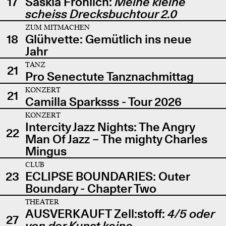
17
Saskia Fröhlich:
Meine kleine
scheiss Drecksbuchtour 2.0
ZUM MITMACHEN
18
Glühvette: Gemütlich ins neue
Jahr
TANZ
21
Pro Senectute Tanznachmittag
KONZERT
21
Camilla Sparksss - Tour 2026
KONZERT
Intercity Jazz Nights: The Angry
22
Man Of Jazz – The mighty Charles
Mingus
CLUB
23
ECLIPSE BOUNDARIES: Outer
Boundary - Chapter Two
THEATER
AUSVERKAUFT Zell:stoff:
4/5 oder
27
von der Kunst keine