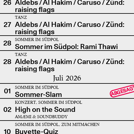
26
Aldebs / Al Hakim / Caruso / Zünd:
raising flags
TANZ
27
Aldebs / Al Hakim / Caruso / Zünd:
raising flags
SOMMER IM SÜDPOL
28
Sommer im Südpol: Rami Thawi
TANZ
28
Aldebs / Al Hakim / Caruso / Zünd:
raising flags
Juli 2026
SOMMER IM SÜDPOL
ABGESAG
01
Sommer-Slam
KONZERT, SOMMER IM SÜDPOL
02
High on the Sound
AMÆMI & SOUNDBUDDY
SOMMER IM SÜDPOL, ZUM MITMACHEN
10
Buvette-Quiz