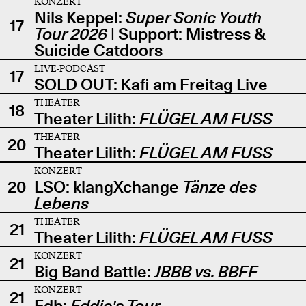
KONZERT
Nils Keppel:
Super Sonic Youth
17
Tour 2026
| Support: Mistress &
Suicide Catdoors
LIVE-PODCAST
17
SOLD OUT: Kafi am Freitag Live
THEATER
18
Theater Lilith:
FLÜGEL AM FUSS
THEATER
20
Theater Lilith:
FLÜGEL AM FUSS
KONZERT
20
LSO: klangXchange
Tänze des
Lebens
THEATER
21
Theater Lilith:
FLÜGEL AM FUSS
KONZERT
21
Big Band Battle:
JBBB vs. BBFF
KONZERT
21
Edb:
Eddie's Tour