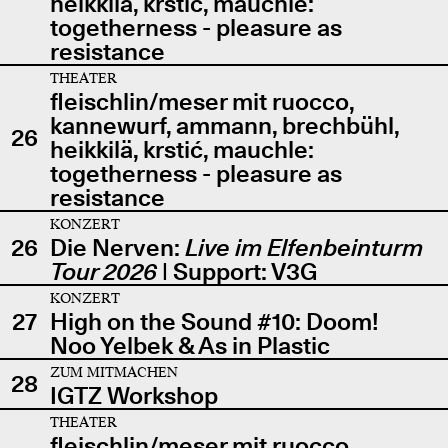
heikkilä, krstić, mauchle:
togetherness - pleasure as
resistance
THEATER
fleischlin/meser mit ruocco,
kannewurf, ammann, brechbühl,
26
heikkilä, krstić, mauchle:
togetherness - pleasure as
resistance
KONZERT
26
Die Nerven:
Live im Elfenbeinturm
Tour 2026
| Support: V3G
KONZERT
27
High on the Sound #10: Doom!
Noo Yelbek & As in Plastic
ZUM MITMACHEN
28
IGTZ Workshop
THEATER
fleischlin/meser mit ruocco,