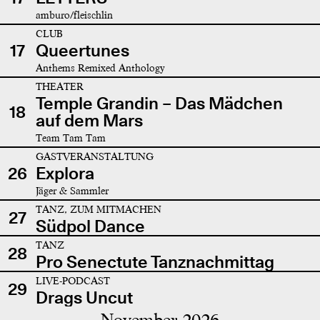
amburo/fleischlin
CLUB
17
Queertunes
Anthems Remixed Anthology
THEATER
Temple Grandin – Das Mädchen
18
auf dem Mars
Team Tam Tam
GASTVERANSTALTUNG
26
Explora
Jäger & Sammler
TANZ, ZUM MITMACHEN
27
Südpol Dance
TANZ
28
Pro Senectute Tanznachmittag
LIVE-PODCAST
29
Drags Uncut
November 2026