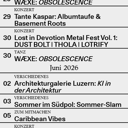
WÆXE:
OBSOLESCENCE
KONZERT
29
Tante Kaspar: Albumtaufe &
Basement Roots
KONZERT
30
Lost in Devotion Metal Fest Vol. 1:
DUST BOLT | THOLA | LOTRIFY
TANZ
30
WÆXE:
OBSOLESCENCE
Juni 2026
VERSCHIEDENES
02
Architekturgalerie Luzern:
KI in
der Architektur
VERSCHIEDENES
03
Sommer im Südpol: Sommer-Slam
ZUM MITMACHEN
05
Caribbean Vibes
KONZERT