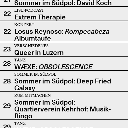
Sommer im Südpol: David Koch
LIVE-PODCAST
22
Extrem Therapie
KONZERT
22
Losus Reynoso:
Rompecabeza
Albumtaufe
VERSCHIEDENES
23
Queer in Luzern
TANZ
28
WÆXE:
OBSOLESCENCE
SOMMER IM SÜDPOL
28
Sommer im Südpol: Deep Fried
Galaxy
ZUM MITMACHEN
Sommer im Südpol:
29
Quartierverein Kehrhof: Musik-
Bingo
TANZ
29