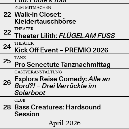
ZUM MITMACHEN
22
Walk-in Closet:
Kleidertauschbörse
THEATER
22
Theater Lilith:
FLÜGEL AM FUSS
THEATER
24
Kick Off Event – PREMIO 2026
TANZ
25
Pro Senectute Tanznachmittag
GASTVERANSTALTUNG
Explora Reise Comedy:
Alle an
26
Bord?! – Drei Verrückte im
Solarboot
CLUB
28
Bass Creatures: Hardsound
Session
April 2026