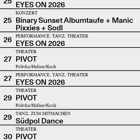
25
EYES ON 2026
KONZERT
25
Binary Sunset Albumtaufe + Manic
Pixxies + Sodl
PERFORMANCE, TANZ, THEATER
26
EYES ON 2026
THEATER
27
PIVOT
Polivka/Hafner/Koch
PERFORMANCE, TANZ, THEATER
27
EYES ON 2026
THEATER
29
PIVOT
Polivka/Hafner/Koch
TANZ, ZUM MITMACHEN
29
Südpol Dance
THEATER
30
PIVOT