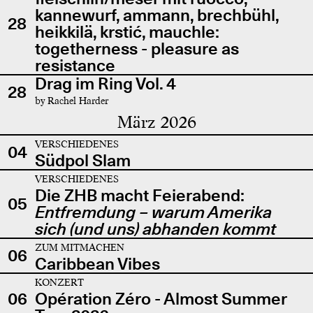
kannewurf, ammann, brechbühl,
28
heikkilä, krstić, mauchle:
togetherness - pleasure as
resistance
Drag im Ring Vol. 4
28
by Rachel Harder
März 2026
VERSCHIEDENES
04
Südpol Slam
VERSCHIEDENES
Die ZHB macht Feierabend:
05
Entfremdung – warum Amerika
sich (und uns) abhanden kommt
ZUM MITMACHEN
06
Caribbean Vibes
KONZERT
06
Opération Zéro - Almost Summer