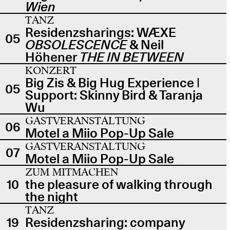
Wien
TANZ
Residenzsharings: WÆXE
05
OBSOLESCENCE
& Neil
Höhener
THE IN BETWEEN
KONZERT
Big Zis & Big Hug Experience |
05
Support: Skinny Bird & Taranja
Wu
GASTVERANSTALTUNG
06
Motel a Miio Pop-Up Sale
GASTVERANSTALTUNG
07
Motel a Miio Pop-Up Sale
ZUM MITMACHEN
10
the pleasure of walking through
the night
TANZ
19
Residenzsharing: company