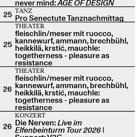
never mind:
AGE OF DESIGN
TANZ
25
Pro Senectute Tanznachmittag
THEATER
fleischlin/meser mit ruocco,
kannewurf, ammann, brechbühl,
25
heikkilä, krstić, mauchle:
togetherness - pleasure as
resistance
THEATER
fleischlin/meser mit ruocco,
kannewurf, ammann, brechbühl,
26
heikkilä, krstić, mauchle:
togetherness - pleasure as
resistance
KONZERT
Die Nerven:
Live im
26
Elfenbeinturm Tour 2026
|