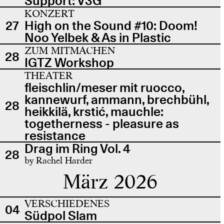
Support: V3G
KONZERT
27
High on the Sound #10: Doom!
Noo Yelbek & As in Plastic
ZUM MITMACHEN
28
IGTZ Workshop
THEATER
fleischlin/meser mit ruocco,
kannewurf, ammann, brechbühl,
28
heikkilä, krstić, mauchle:
togetherness - pleasure as
resistance
Drag im Ring Vol. 4
28
by Rachel Harder
März 2026
VERSCHIEDENES
04
Südpol Slam