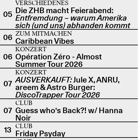
VERSCHIEDENES
Die ZHB macht Feierabend:
05
Entfremdung – warum Amerika
sich (und uns) abhanden kommt
ZUM MITMACHEN
06
Caribbean Vibes
KONZERT
06
Opération Zéro - Almost
Summer Tour 2026
KONZERT
AUSVERKAUFT:
Jule X, ANRU,
07
areem & Astro Burger:
DiscoTrapper Tour 2026
CLUB
07
Guess who's Back?! w/ Hanna
Noir
CLUB
13
Friday Psyday