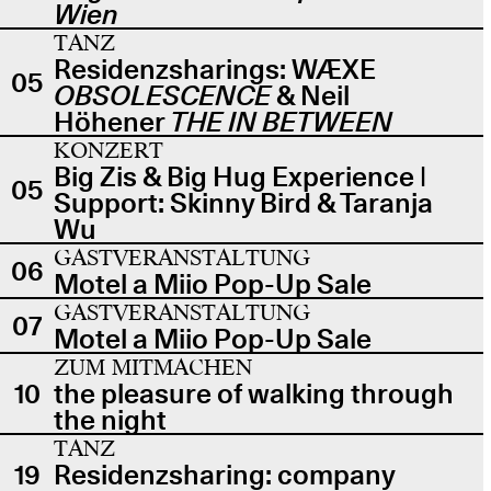
Wien
TANZ
Residenzsharings: WÆXE
05
OBSOLESCENCE
& Neil
Höhener
THE IN BETWEEN
KONZERT
Big Zis & Big Hug Experience |
05
Support: Skinny Bird & Taranja
Wu
GASTVERANSTALTUNG
06
Motel a Miio Pop-Up Sale
GASTVERANSTALTUNG
07
Motel a Miio Pop-Up Sale
ZUM MITMACHEN
10
the pleasure of walking through
the night
TANZ
19
Residenzsharing: company