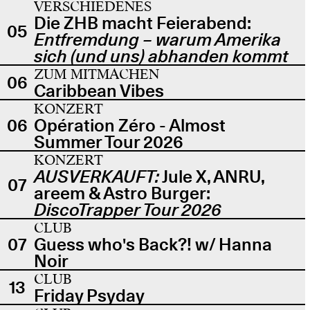
VERSCHIEDENES
Die ZHB macht Feierabend:
05
Entfremdung – warum Amerika
sich (und uns) abhanden kommt
ZUM MITMACHEN
06
Caribbean Vibes
KONZERT
06
Opération Zéro - Almost
Summer Tour 2026
KONZERT
AUSVERKAUFT:
Jule X, ANRU,
07
areem & Astro Burger:
DiscoTrapper Tour 2026
CLUB
07
Guess who's Back?! w/ Hanna
Noir
CLUB
13
Friday Psyday