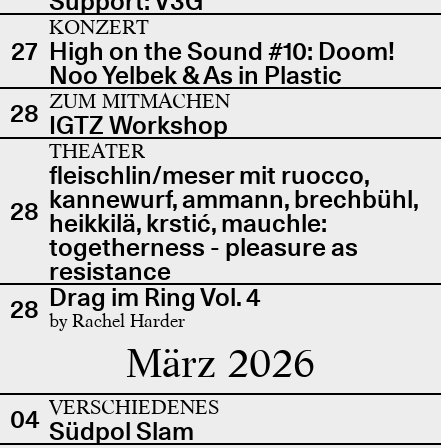
Support: V3G
KONZERT
27
High on the Sound #10: Doom!
Noo Yelbek & As in Plastic
ZUM MITMACHEN
28
IGTZ Workshop
THEATER
fleischlin/meser mit ruocco,
kannewurf, ammann, brechbühl,
28
heikkilä, krstić, mauchle:
togetherness - pleasure as
resistance
Drag im Ring Vol. 4
28
by Rachel Harder
März 2026
VERSCHIEDENES
04
Südpol Slam