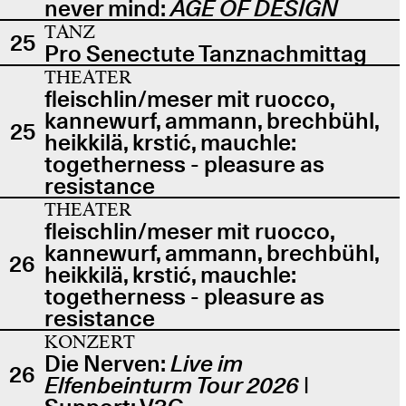
never mind:
AGE OF DESIGN
TANZ
25
Pro Senectute Tanznachmittag
THEATER
fleischlin/meser mit ruocco,
kannewurf, ammann, brechbühl,
25
heikkilä, krstić, mauchle:
togetherness - pleasure as
resistance
THEATER
fleischlin/meser mit ruocco,
kannewurf, ammann, brechbühl,
26
heikkilä, krstić, mauchle:
togetherness - pleasure as
resistance
KONZERT
Die Nerven:
Live im
26
Elfenbeinturm Tour 2026
|