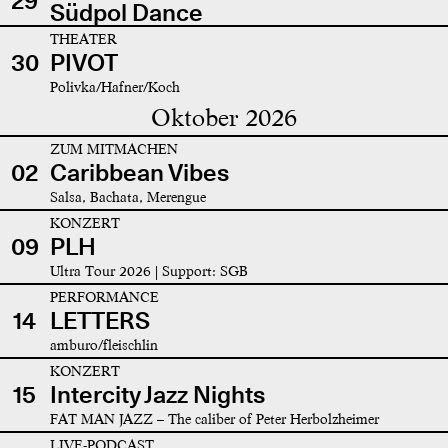
29
Südpol Dance
THEATER
30
PIVOT
Polivka/Hafner/Koch
Oktober 2026
ZUM MITMACHEN
02
Caribbean Vibes
Salsa, Bachata, Merengue
KONZERT
09
PLH
Ultra Tour 2026 | Support: SGB
PERFORMANCE
14
LETTERS
amburo/fleischlin
KONZERT
15
Intercity Jazz Nights
FAT MAN JAZZ – The caliber of Peter Herbolzheimer
LIVE-PODCAST