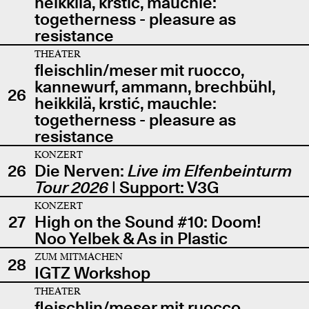
heikkilä, krstić, mauchle:
togetherness - pleasure as
resistance
THEATER
fleischlin/meser mit ruocco,
kannewurf, ammann, brechbühl,
26
heikkilä, krstić, mauchle:
togetherness - pleasure as
resistance
KONZERT
26
Die Nerven:
Live im Elfenbeinturm
Tour 2026
| Support: V3G
KONZERT
27
High on the Sound #10: Doom!
Noo Yelbek & As in Plastic
ZUM MITMACHEN
28
IGTZ Workshop
THEATER
fleischlin/meser mit ruocco,