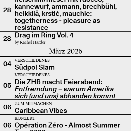
kannewurf, ammann, brechbühl,
28
heikkilä, krstić, mauchle:
togetherness - pleasure as
resistance
Drag im Ring Vol. 4
28
by Rachel Harder
März 2026
VERSCHIEDENES
04
Südpol Slam
VERSCHIEDENES
Die ZHB macht Feierabend:
05
Entfremdung – warum Amerika
sich (und uns) abhanden kommt
ZUM MITMACHEN
06
Caribbean Vibes
KONZERT
06
Opération Zéro - Almost Summer