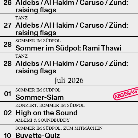
26
Aldebs / Al Hakim / Caruso / Zünd:
raising flags
TANZ
27
Aldebs / Al Hakim / Caruso / Zünd:
raising flags
SOMMER IM SÜDPOL
28
Sommer im Südpol: Rami Thawi
TANZ
28
Aldebs / Al Hakim / Caruso / Zünd:
raising flags
Juli 2026
SOMMER IM SÜDPOL
ABGESAG
01
Sommer-Slam
KONZERT, SOMMER IM SÜDPOL
02
High on the Sound
AMÆMI & SOUNDBUDDY
SOMMER IM SÜDPOL, ZUM MITMACHEN
10
Buvette-Quiz