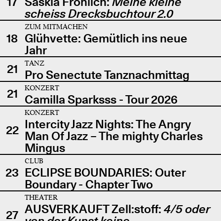
17
Saskia Fröhlich:
Meine kleine
scheiss Drecksbuchtour 2.0
ZUM MITMACHEN
18
Glühvette: Gemütlich ins neue
Jahr
TANZ
21
Pro Senectute Tanznachmittag
KONZERT
21
Camilla Sparksss - Tour 2026
KONZERT
Intercity Jazz Nights: The Angry
22
Man Of Jazz – The mighty Charles
Mingus
CLUB
23
ECLIPSE BOUNDARIES: Outer
Boundary - Chapter Two
THEATER
AUSVERKAUFT Zell:stoff:
4/5 oder
27
von der Kunst keine