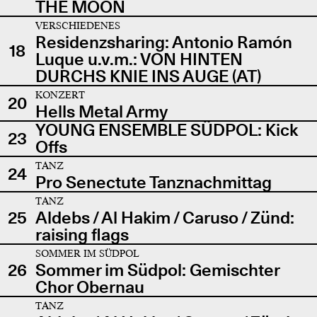
THE MOON
VERSCHIEDENES
Residenzsharing: Antonio Ramón
18
Luque u.v.m.: VON HINTEN
DURCHS KNIE INS AUGE (AT)
KONZERT
20
Hells Metal Army
YOUNG ENSEMBLE SÜDPOL: Kick
23
Offs
TANZ
24
Pro Senectute Tanznachmittag
TANZ
25
Aldebs / Al Hakim / Caruso / Zünd:
raising flags
SOMMER IM SÜDPOL
26
Sommer im Südpol: Gemischter
Chor Obernau
TANZ