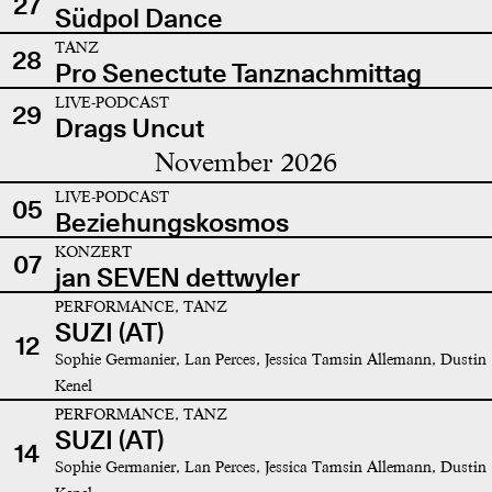
27
Südpol Dance
TANZ
28
Pro Senectute Tanznachmittag
LIVE-PODCAST
29
Drags Uncut
November 2026
LIVE-PODCAST
05
Beziehungskosmos
KONZERT
07
jan SEVEN dettwyler
PERFORMANCE, TANZ
SUZI (AT)
12
Sophie Germanier, Lan Perces, Jessica Tamsin Allemann, Dustin
Kenel
PERFORMANCE, TANZ
SUZI (AT)
14
Sophie Germanier, Lan Perces, Jessica Tamsin Allemann, Dustin