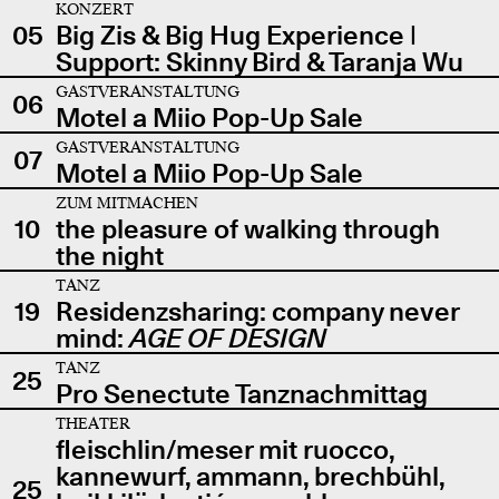
KONZERT
05
Big Zis & Big Hug Experience |
Support: Skinny Bird & Taranja Wu
GASTVERANSTALTUNG
06
Motel a Miio Pop-Up Sale
GASTVERANSTALTUNG
07
Motel a Miio Pop-Up Sale
ZUM MITMACHEN
10
the pleasure of walking through
the night
TANZ
19
Residenzsharing: company never
mind:
AGE OF DESIGN
TANZ
25
Pro Senectute Tanznachmittag
THEATER
fleischlin/meser mit ruocco,
kannewurf, ammann, brechbühl,
25