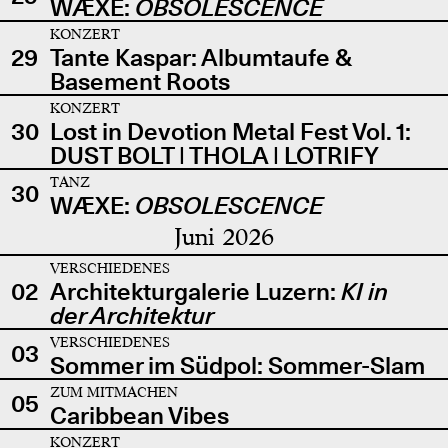
WÆXE:
OBSOLESCENCE
KONZERT
29
Tante Kaspar: Albumtaufe &
Basement Roots
KONZERT
30
Lost in Devotion Metal Fest Vol. 1:
DUST BOLT | THOLA | LOTRIFY
TANZ
30
WÆXE:
OBSOLESCENCE
Juni 2026
VERSCHIEDENES
02
Architekturgalerie Luzern:
KI in
der Architektur
VERSCHIEDENES
03
Sommer im Südpol: Sommer-Slam
ZUM MITMACHEN
05
Caribbean Vibes
KONZERT