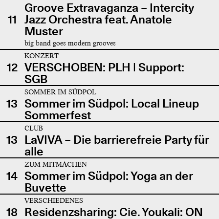
Groove Extravaganza – Intercity
11
Jazz Orchestra feat. Anatole
Muster
big band goes modern grooves
KONZERT
12
VERSCHOBEN: PLH | Support:
SGB
SOMMER IM SÜDPOL
13
Sommer im Südpol: Local Lineup
Sommerfest
CLUB
13
LaVIVA – Die barrierefreie Party für
alle
ZUM MITMACHEN
14
Sommer im Südpol: Yoga an der
Buvette
VERSCHIEDENES
18
Residenzsharing: Cie. Youkali: ON