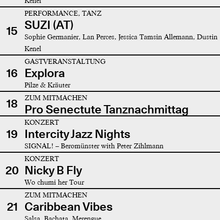
Kenel
PERFORMANCE, TANZ
SUZI (AT)
15
Sophie Germanier, Lan Perces, Jessica Tamsin Allemann, Dustin
Kenel
GASTVERANSTALTUNG
16
Explora
Pilze & Kräuter
ZUM MITMACHEN
18
Pro Senectute Tanznachmittag
KONZERT
19
Intercity Jazz Nights
SIGNAL! – Beromünster with Peter Zihlmann
KONZERT
20
Nicky B Fly
Wo chumi her Tour
ZUM MITMACHEN
21
Caribbean Vibes
Salsa, Bachata, Merengue