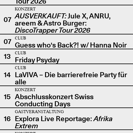
Tour 2026
KONZERT
AUSVERKAUFT:
Jule X, ANRU,
07
areem & Astro Burger:
DiscoTrapper Tour 2026
CLUB
07
Guess who's Back?! w/ Hanna Noir
CLUB
13
Friday Psyday
CLUB
14
LaVIVA – Die barrierefreie Party für
alle
KONZERT
15
Abschlusskonzert Swiss
Conducting Days
GASTVERANSTALTUNG
16
Explora Live Reportage:
Afrika
Extrem