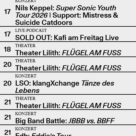
KONZERT
Nils Keppel:
Super Sonic Youth
17
Tour 2026
| Support: Mistress &
Suicide Catdoors
LIVE-PODCAST
17
SOLD OUT: Kafi am Freitag Live
THEATER
18
Theater Lilith:
FLÜGEL AM FUSS
THEATER
20
Theater Lilith:
FLÜGEL AM FUSS
KONZERT
20
LSO: klangXchange
Tänze des
Lebens
THEATER
21
Theater Lilith:
FLÜGEL AM FUSS
KONZERT
21
Big Band Battle:
JBBB vs. BBFF
KONZERT
21
Edb:
Eddie's Tour