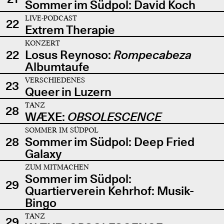
Sommer im Südpol: David Koch
LIVE-PODCAST
22
Extrem Therapie
KONZERT
22
Losus Reynoso:
Rompecabeza
Albumtaufe
VERSCHIEDENES
23
Queer in Luzern
TANZ
28
WÆXE:
OBSOLESCENCE
SOMMER IM SÜDPOL
28
Sommer im Südpol: Deep Fried
Galaxy
ZUM MITMACHEN
Sommer im Südpol:
29
Quartierverein Kehrhof: Musik-
Bingo
TANZ
29