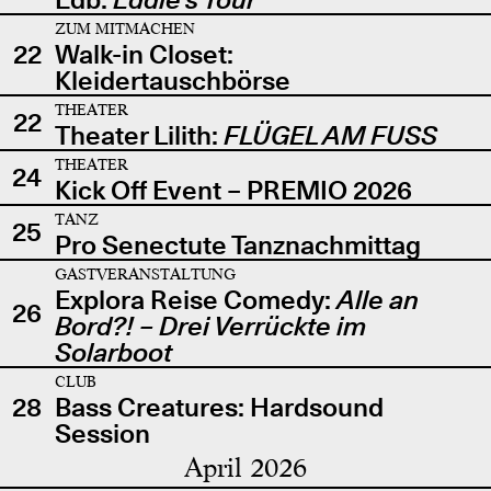
ZUM MITMACHEN
22
Walk-in Closet:
Kleidertauschbörse
THEATER
22
Theater Lilith:
FLÜGEL AM FUSS
THEATER
24
Kick Off Event – PREMIO 2026
TANZ
25
Pro Senectute Tanznachmittag
GASTVERANSTALTUNG
Explora Reise Comedy:
Alle an
26
Bord?! – Drei Verrückte im
Solarboot
CLUB
28
Bass Creatures: Hardsound
Session
April 2026