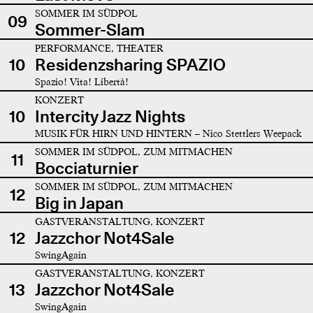
SOMMER IM SÜDPOL
09
Sommer-Slam
PERFORMANCE, THEATER
10
Residenzsharing SPAZIO
Spazio! Vita! Libertà!
KONZERT
10
Intercity Jazz Nights
MUSIK FÜR HIRN UND HINTERN – Nico Stettlers Weepack
SOMMER IM SÜDPOL, ZUM MITMACHEN
11
Bocciaturnier
SOMMER IM SÜDPOL, ZUM MITMACHEN
12
Big in Japan
GASTVERANSTALTUNG, KONZERT
12
Jazzchor Not4Sale
SwingAgain
GASTVERANSTALTUNG, KONZERT
13
Jazzchor Not4Sale
SwingAgain