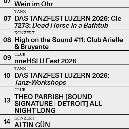
07
Wein im Ohr
TANZ
07
DAS TANZFEST LUZERN 2026: Cie
7273:
Dead Horse in a Bathtub
KONZERT
08
High on the Sound #11: Club Arielle
& Bruyante
CLUB
09
oneHSLU Fest 2026
TANZ
10
DAS TANZFEST LUZERN 2026:
Tanz-Workshops
CLUB
THEO PARRISH [SOUND
13
SIGNATURE | DETROIT] ALL
NIGHT LONG
KONZERT
14
ALTIN GÜN