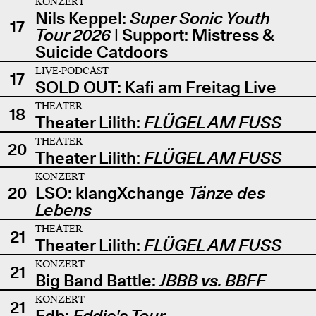
KONZERT
Nils Keppel:
Super Sonic Youth
17
Tour 2026
| Support: Mistress &
Suicide Catdoors
LIVE-PODCAST
17
SOLD OUT: Kafi am Freitag Live
THEATER
18
Theater Lilith:
FLÜGEL AM FUSS
THEATER
20
Theater Lilith:
FLÜGEL AM FUSS
KONZERT
20
LSO: klangXchange
Tänze des
Lebens
THEATER
21
Theater Lilith:
FLÜGEL AM FUSS
KONZERT
21
Big Band Battle:
JBBB vs. BBFF
KONZERT
21
Edb:
Eddie's Tour