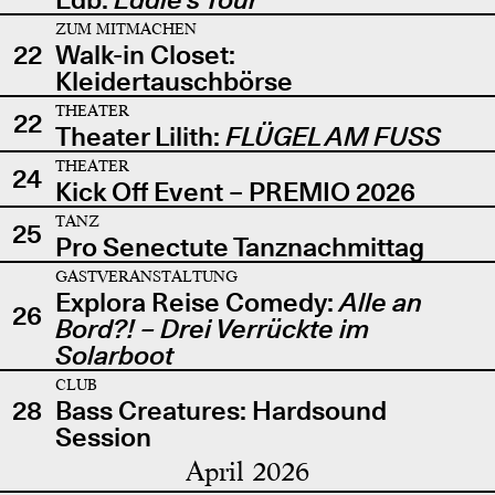
ZUM MITMACHEN
22
Walk-in Closet:
Kleidertauschbörse
THEATER
22
Theater Lilith:
FLÜGEL AM FUSS
THEATER
24
Kick Off Event – PREMIO 2026
TANZ
25
Pro Senectute Tanznachmittag
GASTVERANSTALTUNG
Explora Reise Comedy:
Alle an
26
Bord?! – Drei Verrückte im
Solarboot
CLUB
28
Bass Creatures: Hardsound
Session
April 2026