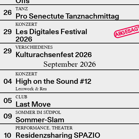
Offs
TANZ
26
Pro Senectute Tanznachmittag
KONZERT
ABGESAG
29
Les Digitales Festival
2026
VERSCHIEDENES
29
Kulturachsenfest 2026
September 2026
KONZERT
04
High on the Sound #12
Lesswork & Rea
CLUB
05
Last Move
SOMMER IM SÜDPOL
09
Sommer-Slam
PERFORMANCE, THEATER
10
Residenzsharing SPAZIO