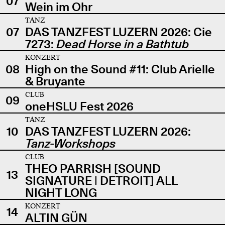
07
Wein im Ohr
TANZ
07
DAS TANZFEST LUZERN 2026: Cie
7273:
Dead Horse in a Bathtub
KONZERT
08
High on the Sound #11: Club Arielle
& Bruyante
CLUB
09
oneHSLU Fest 2026
TANZ
10
DAS TANZFEST LUZERN 2026:
Tanz-Workshops
CLUB
THEO PARRISH [SOUND
13
SIGNATURE | DETROIT] ALL
NIGHT LONG
KONZERT
14
ALTIN GÜN