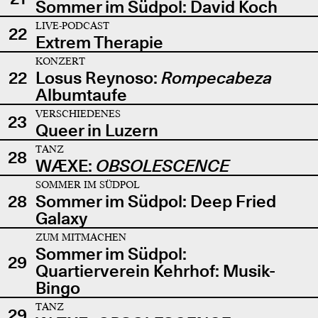
Sommer im Südpol: David Koch
LIVE-PODCAST
22
Extrem Therapie
KONZERT
22
Losus Reynoso:
Rompecabeza
Albumtaufe
VERSCHIEDENES
23
Queer in Luzern
TANZ
28
WÆXE:
OBSOLESCENCE
SOMMER IM SÜDPOL
28
Sommer im Südpol: Deep Fried
Galaxy
ZUM MITMACHEN
Sommer im Südpol:
29
Quartierverein Kehrhof: Musik-
Bingo
TANZ
29