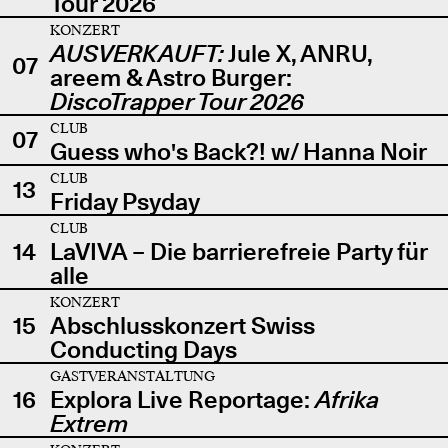
Tour 2026
KONZERT
AUSVERKAUFT:
Jule X, ANRU,
07
areem & Astro Burger:
DiscoTrapper Tour 2026
CLUB
07
Guess who's Back?! w/ Hanna Noir
CLUB
13
Friday Psyday
CLUB
14
LaVIVA – Die barrierefreie Party für
alle
KONZERT
15
Abschlusskonzert Swiss
Conducting Days
GASTVERANSTALTUNG
16
Explora Live Reportage:
Afrika
Extrem