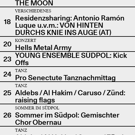
THE MOON
VERSCHIEDENES
Residenzsharing: Antonio Ramón
18
Luque u.v.m.: VON HINTEN
DURCHS KNIE INS AUGE (AT)
KONZERT
20
Hells Metal Army
YOUNG ENSEMBLE SÜDPOL: Kick
23
Offs
TANZ
24
Pro Senectute Tanznachmittag
TANZ
25
Aldebs / Al Hakim / Caruso / Zünd:
raising flags
SOMMER IM SÜDPOL
26
Sommer im Südpol: Gemischter
Chor Obernau
TANZ