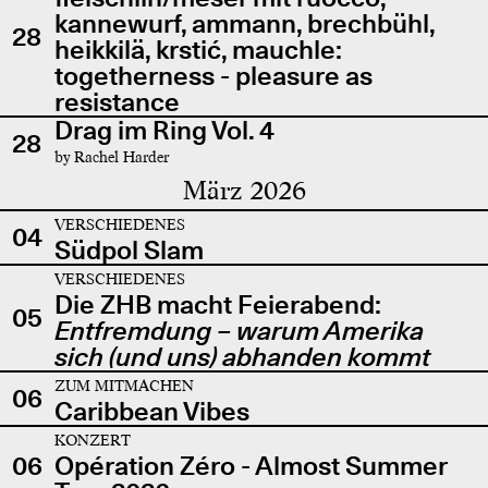
kannewurf, ammann, brechbühl,
28
heikkilä, krstić, mauchle:
togetherness - pleasure as
resistance
Drag im Ring Vol. 4
28
by Rachel Harder
März 2026
VERSCHIEDENES
04
Südpol Slam
VERSCHIEDENES
Die ZHB macht Feierabend:
05
Entfremdung – warum Amerika
sich (und uns) abhanden kommt
ZUM MITMACHEN
06
Caribbean Vibes
KONZERT
06
Opération Zéro - Almost Summer