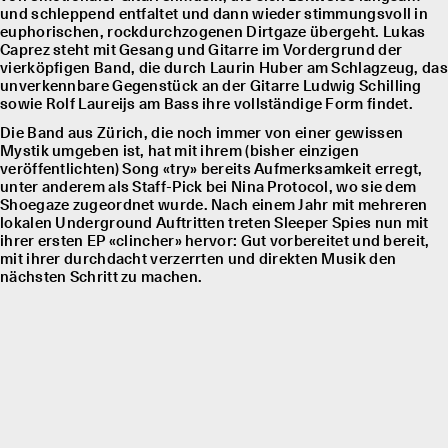
und schleppend entfaltet und dann wieder stimmungsvoll in
euphorischen, rockdurchzogenen Dirtgaze übergeht. Lukas
Caprez steht mit Gesang und Gitarre im Vordergrund der
vierköpfigen Band, die durch Laurin Huber am Schlagzeug, das
unverkennbare Gegenstück an der Gitarre Ludwig Schilling
sowie Rolf Laureĳs am Bass ihre vollständige Form findet.
Die Band aus Zürich, die noch immer von einer gewissen
Mystik umgeben ist, hat mit ihrem (bisher einzigen
veröffentlichten) Song «try» bereits Aufmerksamkeit erregt,
unter anderem als Staff-Pick bei Nina Protocol, wo sie dem
Shoegaze zugeordnet wurde. Nach einem Jahr mit mehreren
lokalen Underground Auftritten treten Sleeper Spies nun mit
ihrer ersten EP «clincher» hervor: Gut vorbereitet und bereit,
mit ihrer durchdacht verzerrten und direkten Musik den
nächsten Schritt zu machen.