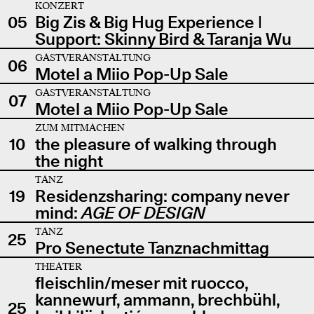
KONZERT
05
Big Zis & Big Hug Experience |
Support: Skinny Bird & Taranja Wu
GASTVERANSTALTUNG
06
Motel a Miio Pop-Up Sale
GASTVERANSTALTUNG
07
Motel a Miio Pop-Up Sale
ZUM MITMACHEN
10
the pleasure of walking through
the night
TANZ
19
Residenzsharing: company never
mind:
AGE OF DESIGN
TANZ
25
Pro Senectute Tanznachmittag
THEATER
fleischlin/meser mit ruocco,
kannewurf, ammann, brechbühl,
25