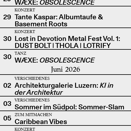
WÆXE:
OBSOLESCENCE
KONZERT
29
Tante Kaspar: Albumtaufe &
Basement Roots
KONZERT
30
Lost in Devotion Metal Fest Vol. 1:
DUST BOLT | THOLA | LOTRIFY
TANZ
30
WÆXE:
OBSOLESCENCE
Juni 2026
VERSCHIEDENES
02
Architekturgalerie Luzern:
KI in
der Architektur
VERSCHIEDENES
03
Sommer im Südpol: Sommer-Slam
ZUM MITMACHEN
05
Caribbean Vibes
KONZERT