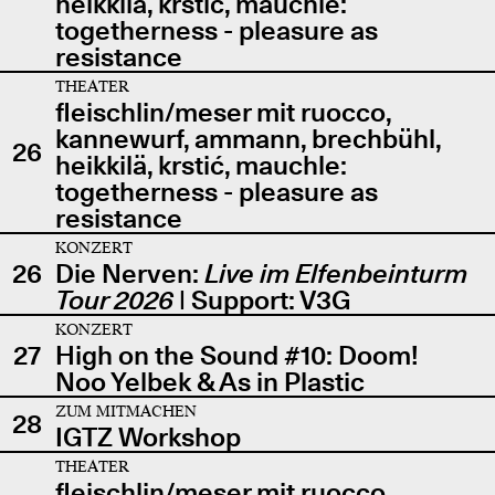
heikkilä, krstić, mauchle:
togetherness - pleasure as
resistance
THEATER
fleischlin/meser mit ruocco,
kannewurf, ammann, brechbühl,
26
heikkilä, krstić, mauchle:
togetherness - pleasure as
resistance
KONZERT
26
Die Nerven:
Live im Elfenbeinturm
Tour 2026
| Support: V3G
KONZERT
27
High on the Sound #10: Doom!
Noo Yelbek & As in Plastic
ZUM MITMACHEN
28
IGTZ Workshop
THEATER
fleischlin/meser mit ruocco,