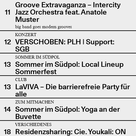
Groove Extravaganza – Intercity
11
Jazz Orchestra feat. Anatole
Muster
big band goes modern grooves
KONZERT
12
VERSCHOBEN: PLH | Support:
SGB
SOMMER IM SÜDPOL
13
Sommer im Südpol: Local Lineup
Sommerfest
CLUB
13
LaVIVA – Die barrierefreie Party für
alle
ZUM MITMACHEN
14
Sommer im Südpol: Yoga an der
Buvette
VERSCHIEDENES
18
Residenzsharing: Cie. Youkali: ON