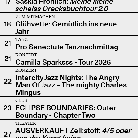
17
Saskia Fröhlich:
Meine kleine
scheiss Drecksbuchtour 2.0
ZUM MITMACHEN
18
Glühvette: Gemütlich ins neue
Jahr
TANZ
21
Pro Senectute Tanznachmittag
KONZERT
21
Camilla Sparksss - Tour 2026
KONZERT
Intercity Jazz Nights: The Angry
22
Man Of Jazz – The mighty Charles
Mingus
CLUB
23
ECLIPSE BOUNDARIES: Outer
Boundary - Chapter Two
THEATER
AUSVERKAUFT Zell:stoff:
4/5 oder
27
von der Kunst keine