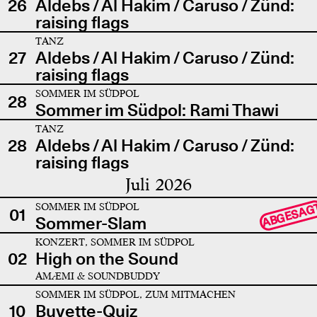
26
Aldebs / Al Hakim / Caruso / Zünd:
raising flags
TANZ
27
Aldebs / Al Hakim / Caruso / Zünd:
raising flags
SOMMER IM SÜDPOL
28
Sommer im Südpol: Rami Thawi
TANZ
28
Aldebs / Al Hakim / Caruso / Zünd:
raising flags
Juli 2026
SOMMER IM SÜDPOL
ABGESAG
01
Sommer-Slam
KONZERT, SOMMER IM SÜDPOL
02
High on the Sound
AMÆMI & SOUNDBUDDY
SOMMER IM SÜDPOL, ZUM MITMACHEN
10
Buvette-Quiz