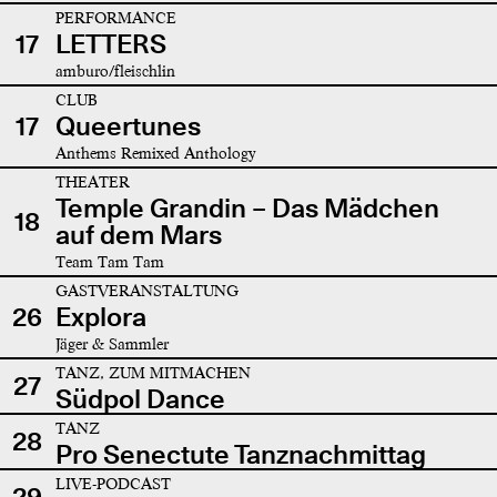
PERFORMANCE
17
LETTERS
amburo/fleischlin
CLUB
17
Queertunes
Anthems Remixed Anthology
THEATER
Temple Grandin – Das Mädchen
18
auf dem Mars
Team Tam Tam
GASTVERANSTALTUNG
26
Explora
Jäger & Sammler
TANZ, ZUM MITMACHEN
27
Südpol Dance
TANZ
28
Pro Senectute Tanznachmittag
LIVE-PODCAST
29