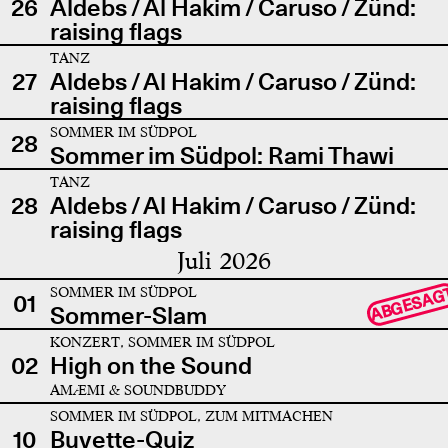
26
Aldebs / Al Hakim / Caruso / Zünd:
raising flags
TANZ
27
Aldebs / Al Hakim / Caruso / Zünd:
raising flags
SOMMER IM SÜDPOL
28
Sommer im Südpol: Rami Thawi
TANZ
28
Aldebs / Al Hakim / Caruso / Zünd:
raising flags
Juli 2026
SOMMER IM SÜDPOL
ABGESAG
01
Sommer-Slam
KONZERT, SOMMER IM SÜDPOL
02
High on the Sound
AMÆMI & SOUNDBUDDY
SOMMER IM SÜDPOL, ZUM MITMACHEN
10
Buvette-Quiz