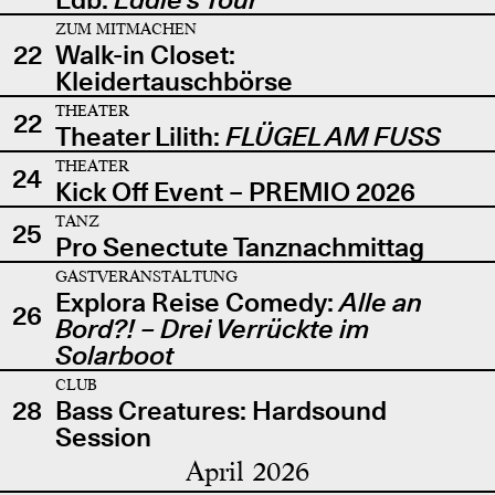
ZUM MITMACHEN
22
Walk-in Closet:
Kleidertauschbörse
THEATER
22
Theater Lilith:
FLÜGEL AM FUSS
THEATER
24
Kick Off Event – PREMIO 2026
TANZ
25
Pro Senectute Tanznachmittag
GASTVERANSTALTUNG
Explora Reise Comedy:
Alle an
26
Bord?! – Drei Verrückte im
Solarboot
CLUB
28
Bass Creatures: Hardsound
Session
April 2026