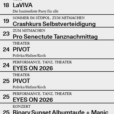
18
LaVIVA
Die barrierefreie Party für alle
SOMMER IM SÜDPOL, ZUM MITMACHEN
19
Crashkurs Selbstverteidigung
ZUM MITMACHEN
23
Pro Senectute Tanznachmittag
THEATER
24
PIVOT
Polivka/Hafner/Koch
PERFORMANCE, TANZ, THEATER
24
EYES ON 2026
THEATER
25
PIVOT
Polivka/Hafner/Koch
PERFORMANCE, TANZ, THEATER
25
EYES ON 2026
KONZERT
25
Binary Sunset Albumtaufe + Manic