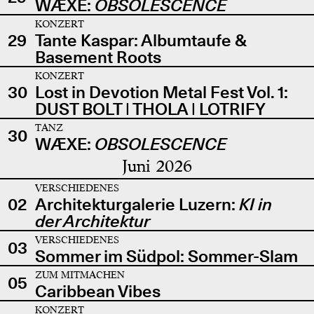
WÆXE:
OBSOLESCENCE
KONZERT
29
Tante Kaspar: Albumtaufe &
Basement Roots
KONZERT
30
Lost in Devotion Metal Fest Vol. 1:
DUST BOLT | THOLA | LOTRIFY
TANZ
30
WÆXE:
OBSOLESCENCE
Juni 2026
VERSCHIEDENES
02
Architekturgalerie Luzern:
KI in
der Architektur
VERSCHIEDENES
03
Sommer im Südpol: Sommer-Slam
ZUM MITMACHEN
05
Caribbean Vibes
KONZERT