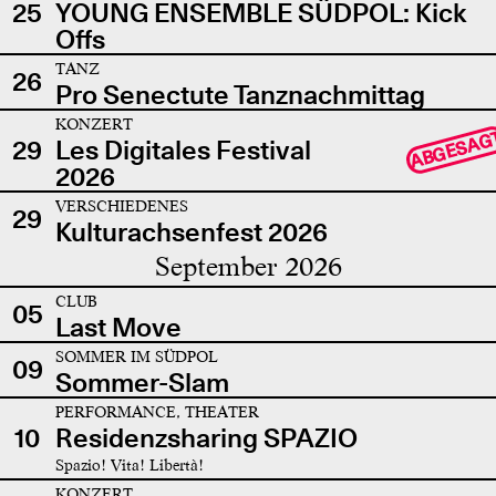
25
YOUNG ENSEMBLE SÜDPOL: Kick
Offs
TANZ
26
Pro Senectute Tanznachmittag
KONZERT
ABGESAG
29
Les Digitales Festival
2026
VERSCHIEDENES
29
Kulturachsenfest 2026
September 2026
CLUB
05
Last Move
SOMMER IM SÜDPOL
09
Sommer-Slam
PERFORMANCE, THEATER
10
Residenzsharing SPAZIO
Spazio! Vita! Libertà!
KONZERT