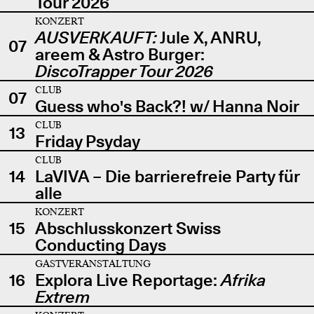
Tour 2026
KONZERT
AUSVERKAUFT:
Jule X, ANRU,
07
areem & Astro Burger:
DiscoTrapper Tour 2026
CLUB
07
Guess who's Back?! w/ Hanna Noir
CLUB
13
Friday Psyday
CLUB
14
LaVIVA – Die barrierefreie Party für
alle
KONZERT
15
Abschlusskonzert Swiss
Conducting Days
GASTVERANSTALTUNG
16
Explora Live Reportage:
Afrika
Extrem