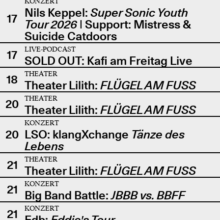
KONZERT
Nils Keppel:
Super Sonic Youth
17
Tour 2026
| Support: Mistress &
Suicide Catdoors
LIVE-PODCAST
17
SOLD OUT: Kafi am Freitag Live
THEATER
18
Theater Lilith:
FLÜGEL AM FUSS
THEATER
20
Theater Lilith:
FLÜGEL AM FUSS
KONZERT
20
LSO: klangXchange
Tänze des
Lebens
THEATER
21
Theater Lilith:
FLÜGEL AM FUSS
KONZERT
21
Big Band Battle:
JBBB vs. BBFF
KONZERT
21
Edb:
Eddie's Tour