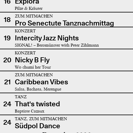
16
Explora
Pilze & Kräuter
ZUM MITMACHEN
18
Pro Senectute Tanznachmittag
KONZERT
19
Intercity Jazz Nights
SIGNAL! – Beromünster with Peter Zihlmann
KONZERT
20
Nicky B Fly
Wo chumi her Tour
ZUM MITMACHEN
21
Caribbean Vibes
Salsa, Bachata, Merengue
TANZ
24
That's twisted
Baptiste Cazaux
TANZ, ZUM MITMACHEN
24
Südpol Dance