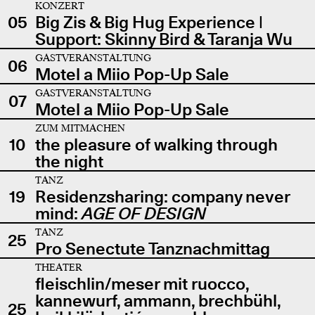
KONZERT
05
Big Zis & Big Hug Experience |
Support: Skinny Bird & Taranja Wu
GASTVERANSTALTUNG
06
Motel a Miio Pop-Up Sale
GASTVERANSTALTUNG
07
Motel a Miio Pop-Up Sale
ZUM MITMACHEN
10
the pleasure of walking through
the night
TANZ
19
Residenzsharing: company never
mind:
AGE OF DESIGN
TANZ
25
Pro Senectute Tanznachmittag
THEATER
fleischlin/meser mit ruocco,
kannewurf, ammann, brechbühl,
25