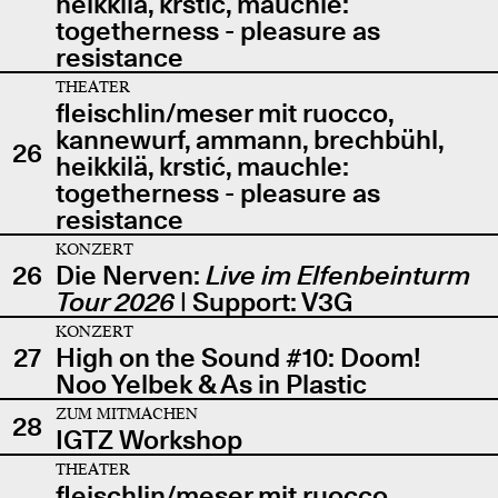
heikkilä, krstić, mauchle:
togetherness - pleasure as
resistance
THEATER
fleischlin/meser mit ruocco,
kannewurf, ammann, brechbühl,
26
heikkilä, krstić, mauchle:
togetherness - pleasure as
resistance
KONZERT
26
Die Nerven:
Live im Elfenbeinturm
Tour 2026
| Support: V3G
KONZERT
27
High on the Sound #10: Doom!
Noo Yelbek & As in Plastic
ZUM MITMACHEN
28
IGTZ Workshop
THEATER
fleischlin/meser mit ruocco,