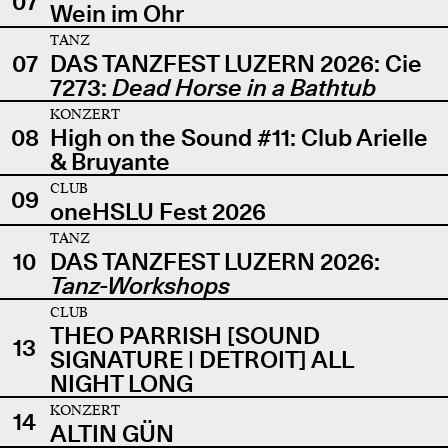
07
Wein im Ohr
TANZ
07
DAS TANZFEST LUZERN 2026: Cie
7273:
Dead Horse in a Bathtub
KONZERT
08
High on the Sound #11: Club Arielle
& Bruyante
CLUB
09
oneHSLU Fest 2026
TANZ
10
DAS TANZFEST LUZERN 2026:
Tanz-Workshops
CLUB
THEO PARRISH [SOUND
13
SIGNATURE | DETROIT] ALL
NIGHT LONG
KONZERT
14
ALTIN GÜN