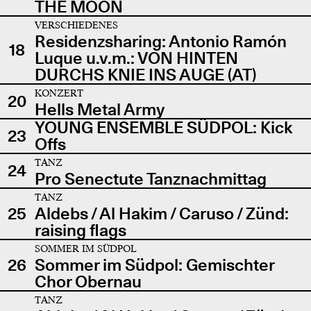
THE MOON
VERSCHIEDENES
Residenzsharing: Antonio Ramón
18
Luque u.v.m.: VON HINTEN
DURCHS KNIE INS AUGE (AT)
KONZERT
20
Hells Metal Army
YOUNG ENSEMBLE SÜDPOL: Kick
23
Offs
TANZ
24
Pro Senectute Tanznachmittag
TANZ
25
Aldebs / Al Hakim / Caruso / Zünd:
raising flags
SOMMER IM SÜDPOL
26
Sommer im Südpol: Gemischter
Chor Obernau
TANZ