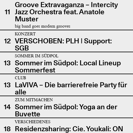
Groove Extravaganza – Intercity
11
Jazz Orchestra feat. Anatole
Muster
big band goes modern grooves
KONZERT
12
VERSCHOBEN: PLH | Support:
SGB
SOMMER IM SÜDPOL
13
Sommer im Südpol: Local Lineup
Sommerfest
CLUB
13
LaVIVA – Die barrierefreie Party für
alle
ZUM MITMACHEN
14
Sommer im Südpol: Yoga an der
Buvette
VERSCHIEDENES
18
Residenzsharing: Cie. Youkali: ON