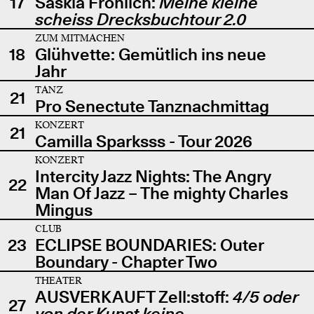
17
Saskia Fröhlich:
Meine kleine
scheiss Drecksbuchtour 2.0
ZUM MITMACHEN
18
Glühvette: Gemütlich ins neue
Jahr
TANZ
21
Pro Senectute Tanznachmittag
KONZERT
21
Camilla Sparksss - Tour 2026
KONZERT
Intercity Jazz Nights: The Angry
22
Man Of Jazz – The mighty Charles
Mingus
CLUB
23
ECLIPSE BOUNDARIES: Outer
Boundary - Chapter Two
THEATER
AUSVERKAUFT Zell:stoff:
4/5 oder
27
von der Kunst keine