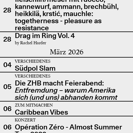
kannewurf, ammann, brechbühl,
28
heikkilä, krstić, mauchle:
togetherness - pleasure as
resistance
Drag im Ring Vol. 4
28
by Rachel Harder
März 2026
VERSCHIEDENES
04
Südpol Slam
VERSCHIEDENES
Die ZHB macht Feierabend:
05
Entfremdung – warum Amerika
sich (und uns) abhanden kommt
ZUM MITMACHEN
06
Caribbean Vibes
KONZERT
06
Opération Zéro - Almost Summer