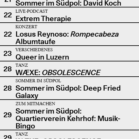
Sommer im Südpol: David Koch
LIVE-PODCAST
22
Extrem Therapie
KONZERT
22
Losus Reynoso:
Rompecabeza
Albumtaufe
VERSCHIEDENES
23
Queer in Luzern
TANZ
28
WÆXE:
OBSOLESCENCE
SOMMER IM SÜDPOL
28
Sommer im Südpol: Deep Fried
Galaxy
ZUM MITMACHEN
Sommer im Südpol:
29
Quartierverein Kehrhof: Musik-
Bingo
TANZ
29