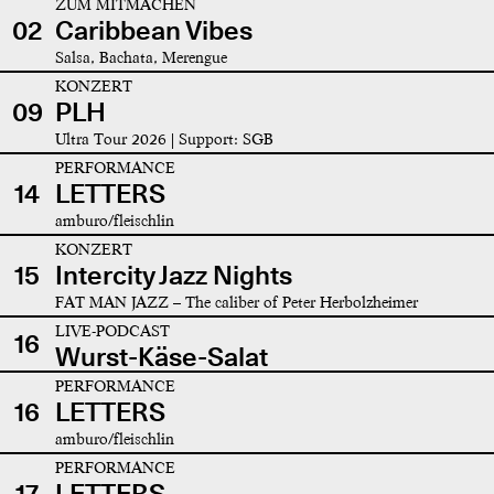
ZUM MITMACHEN
02
Caribbean Vibes
Salsa, Bachata, Merengue
KONZERT
09
PLH
Ultra Tour 2026 | Support: SGB
PERFORMANCE
14
LETTERS
amburo/fleischlin
KONZERT
15
Intercity Jazz Nights
FAT MAN JAZZ – The caliber of Peter Herbolzheimer
LIVE-PODCAST
16
Wurst-Käse-Salat
PERFORMANCE
16
LETTERS
amburo/fleischlin
PERFORMANCE
17
LETTERS