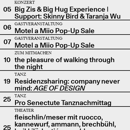
KONZERT
05
Big Zis & Big Hug Experience |
Support: Skinny Bird & Taranja Wu
GASTVERANSTALTUNG
06
Motel a Miio Pop-Up Sale
GASTVERANSTALTUNG
07
Motel a Miio Pop-Up Sale
ZUM MITMACHEN
10
the pleasure of walking through
the night
TANZ
19
Residenzsharing: company never
mind:
AGE OF DESIGN
TANZ
25
Pro Senectute Tanznachmittag
THEATER
fleischlin/meser mit ruocco,
kannewurf, ammann, brechbühl,
25