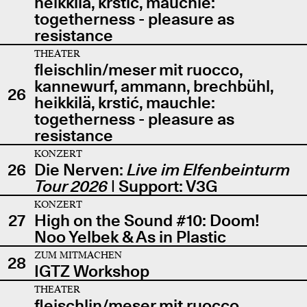
heikkilä, krstić, mauchle:
togetherness - pleasure as
resistance
THEATER
fleischlin/meser mit ruocco,
kannewurf, ammann, brechbühl,
26
heikkilä, krstić, mauchle:
togetherness - pleasure as
resistance
KONZERT
26
Die Nerven:
Live im Elfenbeinturm
Tour 2026
| Support: V3G
KONZERT
27
High on the Sound #10: Doom!
Noo Yelbek & As in Plastic
ZUM MITMACHEN
28
IGTZ Workshop
THEATER
fleischlin/meser mit ruocco,