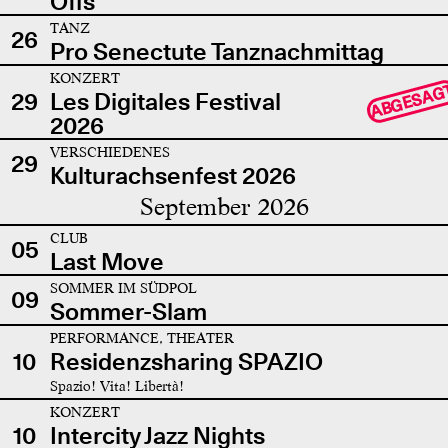
Offs
TANZ
26
Pro Senectute Tanznachmittag
KONZERT
ABGESAG
29
Les Digitales Festival
2026
VERSCHIEDENES
29
Kulturachsenfest 2026
September 2026
CLUB
05
Last Move
SOMMER IM SÜDPOL
09
Sommer-Slam
PERFORMANCE, THEATER
10
Residenzsharing SPAZIO
Spazio! Vita! Libertà!
KONZERT
10
Intercity Jazz Nights