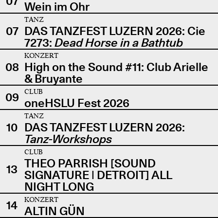
07
Wein im Ohr
TANZ
07
DAS TANZFEST LUZERN 2026: Cie
7273:
Dead Horse in a Bathtub
KONZERT
08
High on the Sound #11: Club Arielle
& Bruyante
CLUB
09
oneHSLU Fest 2026
TANZ
10
DAS TANZFEST LUZERN 2026:
Tanz-Workshops
CLUB
THEO PARRISH [SOUND
13
SIGNATURE | DETROIT] ALL
NIGHT LONG
KONZERT
14
ALTIN GÜN