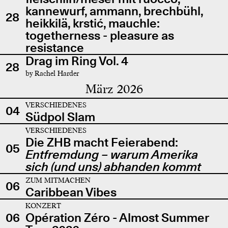
kannewurf, ammann, brechbühl,
28
heikkilä, krstić, mauchle:
togetherness - pleasure as
resistance
Drag im Ring Vol. 4
28
by Rachel Harder
März 2026
VERSCHIEDENES
04
Südpol Slam
VERSCHIEDENES
Die ZHB macht Feierabend:
05
Entfremdung – warum Amerika
sich (und uns) abhanden kommt
ZUM MITMACHEN
06
Caribbean Vibes
KONZERT
06
Opération Zéro - Almost Summer