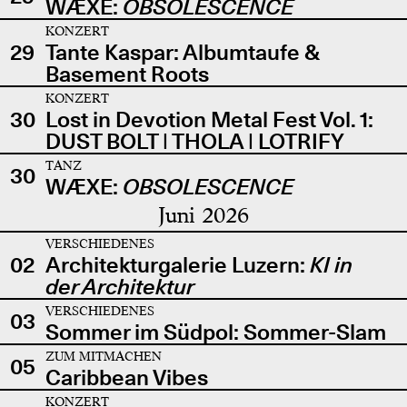
WÆXE:
OBSOLESCENCE
KONZERT
29
Tante Kaspar: Albumtaufe &
Basement Roots
KONZERT
30
Lost in Devotion Metal Fest Vol. 1:
DUST BOLT | THOLA | LOTRIFY
TANZ
30
WÆXE:
OBSOLESCENCE
Juni 2026
VERSCHIEDENES
02
Architekturgalerie Luzern:
KI in
der Architektur
VERSCHIEDENES
03
Sommer im Südpol: Sommer-Slam
ZUM MITMACHEN
05
Caribbean Vibes
KONZERT