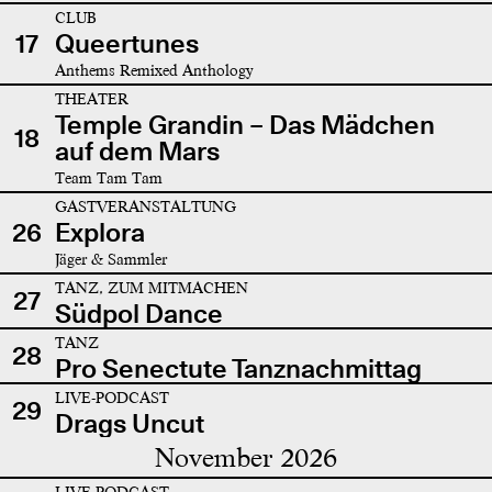
CLUB
17
Queertunes
Anthems Remixed Anthology
THEATER
Temple Grandin – Das Mädchen
18
auf dem Mars
Team Tam Tam
GASTVERANSTALTUNG
26
Explora
Jäger & Sammler
TANZ, ZUM MITMACHEN
27
Südpol Dance
TANZ
28
Pro Senectute Tanznachmittag
LIVE-PODCAST
29
Drags Uncut
November 2026
LIVE-PODCAST