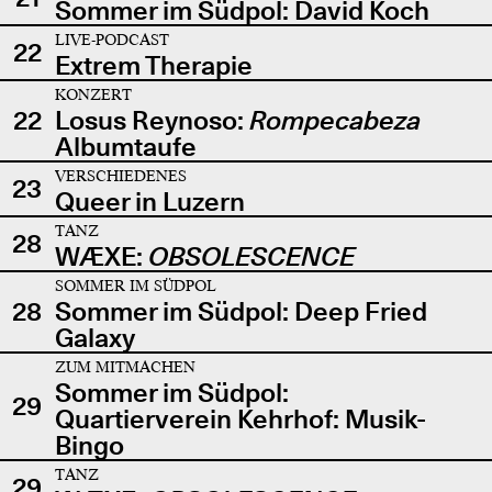
Sommer im Südpol: David Koch
LIVE-PODCAST
22
Extrem Therapie
KONZERT
22
Losus Reynoso:
Rompecabeza
Albumtaufe
VERSCHIEDENES
23
Queer in Luzern
TANZ
28
WÆXE:
OBSOLESCENCE
SOMMER IM SÜDPOL
28
Sommer im Südpol: Deep Fried
Galaxy
ZUM MITMACHEN
Sommer im Südpol:
29
Quartierverein Kehrhof: Musik-
Bingo
TANZ
29