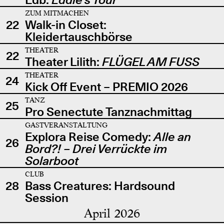
ZUM MITMACHEN
22
Walk-in Closet:
Kleidertauschbörse
THEATER
22
Theater Lilith:
FLÜGEL AM FUSS
THEATER
24
Kick Off Event – PREMIO 2026
TANZ
25
Pro Senectute Tanznachmittag
GASTVERANSTALTUNG
Explora Reise Comedy:
Alle an
26
Bord?! – Drei Verrückte im
Solarboot
CLUB
28
Bass Creatures: Hardsound
Session
April 2026