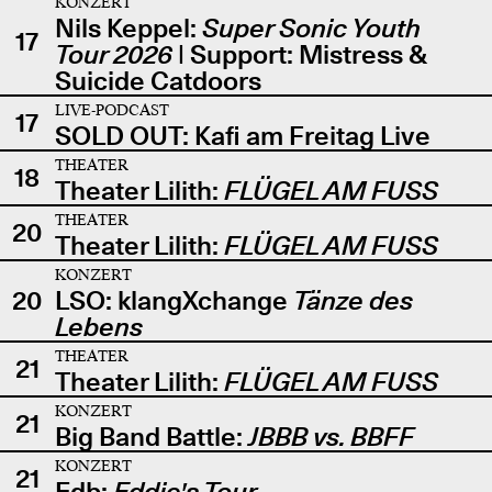
KONZERT
Nils Keppel:
Super Sonic Youth
17
Tour 2026
| Support: Mistress &
Suicide Catdoors
LIVE-PODCAST
17
SOLD OUT: Kafi am Freitag Live
THEATER
18
Theater Lilith:
FLÜGEL AM FUSS
THEATER
20
Theater Lilith:
FLÜGEL AM FUSS
KONZERT
20
LSO: klangXchange
Tänze des
Lebens
THEATER
21
Theater Lilith:
FLÜGEL AM FUSS
KONZERT
21
Big Band Battle:
JBBB vs. BBFF
KONZERT
21
Edb:
Eddie's Tour