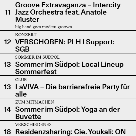
Groove Extravaganza – Intercity
11
Jazz Orchestra feat. Anatole
Muster
big band goes modern grooves
KONZERT
12
VERSCHOBEN: PLH | Support:
SGB
SOMMER IM SÜDPOL
13
Sommer im Südpol: Local Lineup
Sommerfest
CLUB
13
LaVIVA – Die barrierefreie Party für
alle
ZUM MITMACHEN
14
Sommer im Südpol: Yoga an der
Buvette
VERSCHIEDENES
18
Residenzsharing: Cie. Youkali: ON