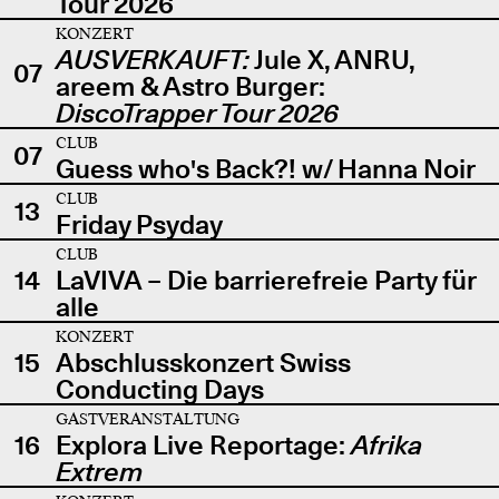
Tour 2026
KONZERT
AUSVERKAUFT:
Jule X, ANRU,
07
areem & Astro Burger:
DiscoTrapper Tour 2026
CLUB
07
Guess who's Back?! w/ Hanna Noir
CLUB
13
Friday Psyday
CLUB
14
LaVIVA – Die barrierefreie Party für
alle
KONZERT
15
Abschlusskonzert Swiss
Conducting Days
GASTVERANSTALTUNG
16
Explora Live Reportage:
Afrika
Extrem