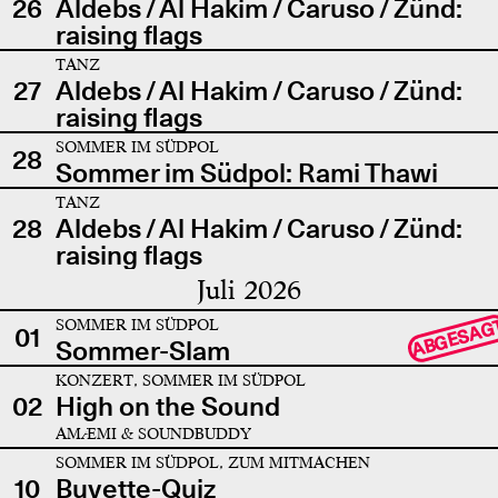
26
Aldebs / Al Hakim / Caruso / Zünd:
raising flags
TANZ
27
Aldebs / Al Hakim / Caruso / Zünd:
raising flags
SOMMER IM SÜDPOL
28
Sommer im Südpol: Rami Thawi
TANZ
28
Aldebs / Al Hakim / Caruso / Zünd:
raising flags
Juli 2026
SOMMER IM SÜDPOL
ABGESAG
01
Sommer-Slam
KONZERT, SOMMER IM SÜDPOL
02
High on the Sound
AMÆMI & SOUNDBUDDY
SOMMER IM SÜDPOL, ZUM MITMACHEN
10
Buvette-Quiz