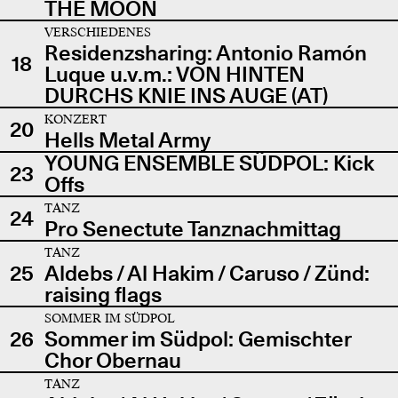
THE MOON
VERSCHIEDENES
Residenzsharing: Antonio Ramón
18
Luque u.v.m.: VON HINTEN
DURCHS KNIE INS AUGE (AT)
KONZERT
20
Hells Metal Army
YOUNG ENSEMBLE SÜDPOL: Kick
23
Offs
TANZ
24
Pro Senectute Tanznachmittag
TANZ
25
Aldebs / Al Hakim / Caruso / Zünd:
raising flags
SOMMER IM SÜDPOL
26
Sommer im Südpol: Gemischter
Chor Obernau
TANZ