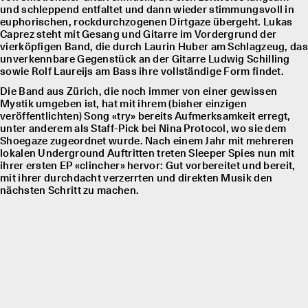
und schleppend entfaltet und dann wieder stimmungsvoll in
euphorischen, rockdurchzogenen Dirtgaze übergeht. Lukas
Caprez steht mit Gesang und Gitarre im Vordergrund der
vierköpfigen Band, die durch Laurin Huber am Schlagzeug, das
unverkennbare Gegenstück an der Gitarre Ludwig Schilling
sowie Rolf Laureĳs am Bass ihre vollständige Form findet.
Die Band aus Zürich, die noch immer von einer gewissen
Mystik umgeben ist, hat mit ihrem (bisher einzigen
veröffentlichten) Song «try» bereits Aufmerksamkeit erregt,
unter anderem als Staff-Pick bei Nina Protocol, wo sie dem
Shoegaze zugeordnet wurde. Nach einem Jahr mit mehreren
lokalen Underground Auftritten treten Sleeper Spies nun mit
ihrer ersten EP «clincher» hervor: Gut vorbereitet und bereit,
mit ihrer durchdacht verzerrten und direkten Musik den
nächsten Schritt zu machen.