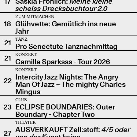
17
Saskia Fröhlich:
Meine kleine
scheiss Drecksbuchtour 2.0
ZUM MITMACHEN
18
Glühvette: Gemütlich ins neue
Jahr
TANZ
21
Pro Senectute Tanznachmittag
KONZERT
21
Camilla Sparksss - Tour 2026
KONZERT
Intercity Jazz Nights: The Angry
22
Man Of Jazz – The mighty Charles
Mingus
CLUB
23
ECLIPSE BOUNDARIES: Outer
Boundary - Chapter Two
THEATER
AUSVERKAUFT Zell:stoff:
4/5 oder
27
von der Kunst keine