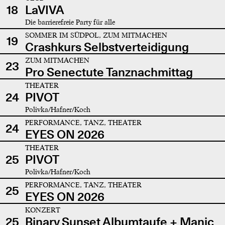
18
LaVIVA
Die barrierefreie Party für alle
SOMMER IM SÜDPOL, ZUM MITMACHEN
19
Crashkurs Selbstverteidigung
ZUM MITMACHEN
23
Pro Senectute Tanznachmittag
THEATER
24
PIVOT
Polivka/Hafner/Koch
PERFORMANCE, TANZ, THEATER
24
EYES ON 2026
THEATER
25
PIVOT
Polivka/Hafner/Koch
PERFORMANCE, TANZ, THEATER
25
EYES ON 2026
KONZERT
25
Binary Sunset Albumtaufe + Manic