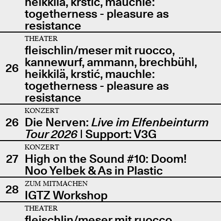
heikkilä, krstić, mauchle:
togetherness - pleasure as
resistance
THEATER
fleischlin/meser mit ruocco,
kannewurf, ammann, brechbühl,
26
heikkilä, krstić, mauchle:
togetherness - pleasure as
resistance
KONZERT
26
Die Nerven:
Live im Elfenbeinturm
Tour 2026
| Support: V3G
KONZERT
27
High on the Sound #10: Doom!
Noo Yelbek & As in Plastic
ZUM MITMACHEN
28
IGTZ Workshop
THEATER
fleischlin/meser mit ruocco,