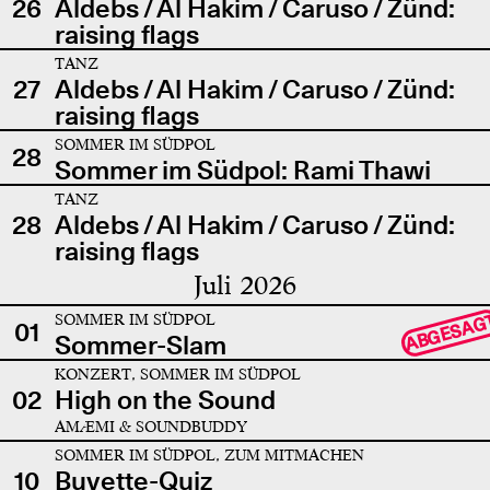
26
Aldebs / Al Hakim / Caruso / Zünd:
raising flags
TANZ
27
Aldebs / Al Hakim / Caruso / Zünd:
raising flags
SOMMER IM SÜDPOL
28
Sommer im Südpol: Rami Thawi
TANZ
28
Aldebs / Al Hakim / Caruso / Zünd:
raising flags
Juli 2026
SOMMER IM SÜDPOL
ABGESAG
01
Sommer-Slam
KONZERT, SOMMER IM SÜDPOL
02
High on the Sound
AMÆMI & SOUNDBUDDY
SOMMER IM SÜDPOL, ZUM MITMACHEN
10
Buvette-Quiz