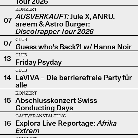
Tour 2026
KONZERT
AUSVERKAUFT:
Jule X, ANRU,
07
areem & Astro Burger:
DiscoTrapper Tour 2026
CLUB
07
Guess who's Back?! w/ Hanna Noir
CLUB
13
Friday Psyday
CLUB
14
LaVIVA – Die barrierefreie Party für
alle
KONZERT
15
Abschlusskonzert Swiss
Conducting Days
GASTVERANSTALTUNG
16
Explora Live Reportage:
Afrika
Extrem