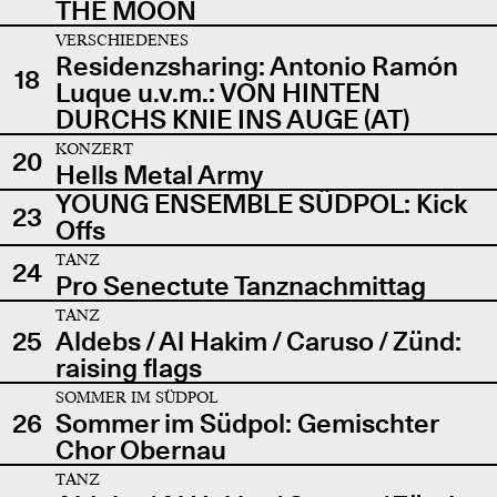
THE MOON
VERSCHIEDENES
Residenzsharing: Antonio Ramón
18
Luque u.v.m.: VON HINTEN
DURCHS KNIE INS AUGE (AT)
KONZERT
20
Hells Metal Army
YOUNG ENSEMBLE SÜDPOL: Kick
23
Offs
TANZ
24
Pro Senectute Tanznachmittag
TANZ
25
Aldebs / Al Hakim / Caruso / Zünd:
raising flags
SOMMER IM SÜDPOL
26
Sommer im Südpol: Gemischter
Chor Obernau
TANZ