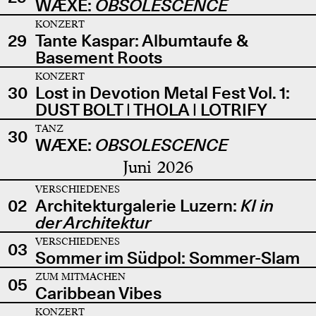
WÆXE:
OBSOLESCENCE
KONZERT
29
Tante Kaspar: Albumtaufe &
Basement Roots
KONZERT
30
Lost in Devotion Metal Fest Vol. 1:
DUST BOLT | THOLA | LOTRIFY
TANZ
30
WÆXE:
OBSOLESCENCE
Juni 2026
VERSCHIEDENES
02
Architekturgalerie Luzern:
KI in
der Architektur
VERSCHIEDENES
03
Sommer im Südpol: Sommer-Slam
ZUM MITMACHEN
05
Caribbean Vibes
KONZERT