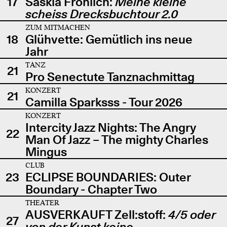
17
Saskia Fröhlich:
Meine kleine
scheiss Drecksbuchtour 2.0
ZUM MITMACHEN
18
Glühvette: Gemütlich ins neue
Jahr
TANZ
21
Pro Senectute Tanznachmittag
KONZERT
21
Camilla Sparksss - Tour 2026
KONZERT
Intercity Jazz Nights: The Angry
22
Man Of Jazz – The mighty Charles
Mingus
CLUB
23
ECLIPSE BOUNDARIES: Outer
Boundary - Chapter Two
THEATER
AUSVERKAUFT Zell:stoff:
4/5 oder
27
von der Kunst keine