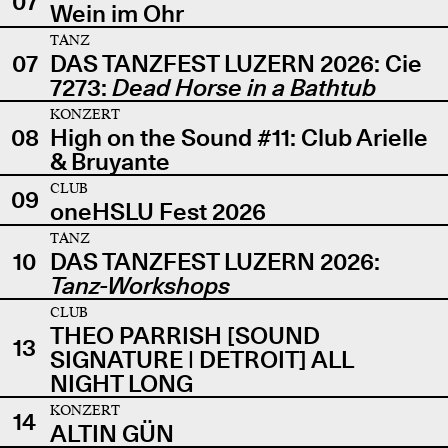
07
Wein im Ohr
TANZ
07
DAS TANZFEST LUZERN 2026: Cie
7273:
Dead Horse in a Bathtub
KONZERT
08
High on the Sound #11: Club Arielle
& Bruyante
CLUB
09
oneHSLU Fest 2026
TANZ
10
DAS TANZFEST LUZERN 2026:
Tanz-Workshops
CLUB
THEO PARRISH [SOUND
13
SIGNATURE | DETROIT] ALL
NIGHT LONG
KONZERT
14
ALTIN GÜN