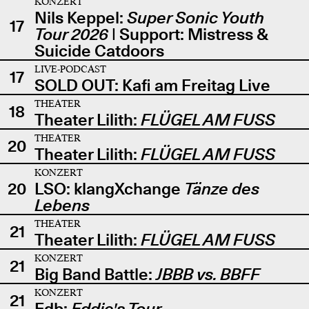
KONZERT
Nils Keppel:
Super Sonic Youth
17
Tour 2026
| Support: Mistress &
Suicide Catdoors
LIVE-PODCAST
17
SOLD OUT: Kafi am Freitag Live
THEATER
18
Theater Lilith:
FLÜGEL AM FUSS
THEATER
20
Theater Lilith:
FLÜGEL AM FUSS
KONZERT
20
LSO: klangXchange
Tänze des
Lebens
THEATER
21
Theater Lilith:
FLÜGEL AM FUSS
KONZERT
21
Big Band Battle:
JBBB vs. BBFF
KONZERT
21
Edb:
Eddie's Tour