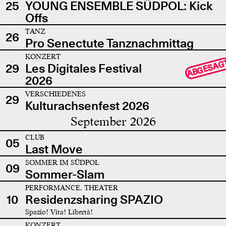
25
YOUNG ENSEMBLE SÜDPOL: Kick
Offs
TANZ
26
Pro Senectute Tanznachmittag
KONZERT
ABGESAG
29
Les Digitales Festival
2026
VERSCHIEDENES
29
Kulturachsenfest 2026
September 2026
CLUB
05
Last Move
SOMMER IM SÜDPOL
09
Sommer-Slam
PERFORMANCE, THEATER
10
Residenzsharing SPAZIO
Spazio! Vita! Libertà!
KONZERT