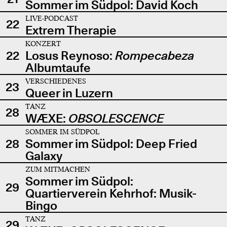
Sommer im Südpol: David Koch
LIVE-PODCAST
22
Extrem Therapie
KONZERT
22
Losus Reynoso:
Rompecabeza
Albumtaufe
VERSCHIEDENES
23
Queer in Luzern
TANZ
28
WÆXE:
OBSOLESCENCE
SOMMER IM SÜDPOL
28
Sommer im Südpol: Deep Fried
Galaxy
ZUM MITMACHEN
Sommer im Südpol:
29
Quartierverein Kehrhof: Musik-
Bingo
TANZ
29