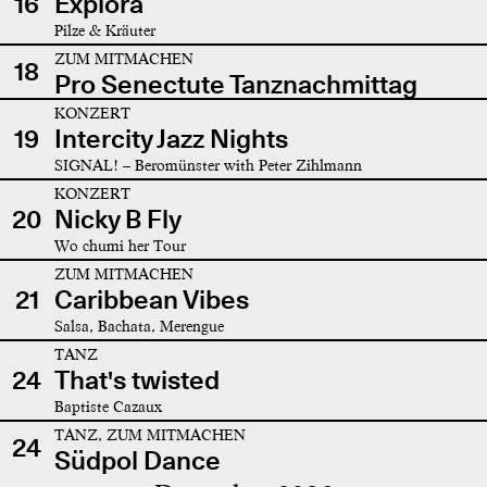
16
Explora
Pilze & Kräuter
ZUM MITMACHEN
18
Pro Senectute Tanznachmittag
KONZERT
19
Intercity Jazz Nights
SIGNAL! – Beromünster with Peter Zihlmann
KONZERT
20
Nicky B Fly
Wo chumi her Tour
ZUM MITMACHEN
21
Caribbean Vibes
Salsa, Bachata, Merengue
TANZ
24
That's twisted
Baptiste Cazaux
TANZ, ZUM MITMACHEN
24
Südpol Dance