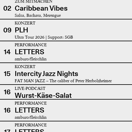
ZUM MITMACHEN
02
Caribbean Vibes
Salsa, Bachata, Merengue
KONZERT
09
PLH
Ultra Tour 2026 | Support: SGB
PERFORMANCE
14
LETTERS
amburo/fleischlin
KONZERT
15
Intercity Jazz Nights
FAT MAN JAZZ – The caliber of Peter Herbolzheimer
LIVE-PODCAST
16
Wurst-Käse-Salat
PERFORMANCE
16
LETTERS
amburo/fleischlin
PERFORMANCE
17
LETTERS