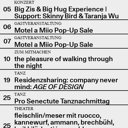
KONZERT
05
Big Zis & Big Hug Experience |
Support: Skinny Bird & Taranja Wu
GASTVERANSTALTUNG
06
Motel a Miio Pop-Up Sale
GASTVERANSTALTUNG
07
Motel a Miio Pop-Up Sale
ZUM MITMACHEN
10
the pleasure of walking through
the night
TANZ
19
Residenzsharing: company never
mind:
AGE OF DESIGN
TANZ
25
Pro Senectute Tanznachmittag
THEATER
fleischlin/meser mit ruocco,
kannewurf, ammann, brechbühl,
25