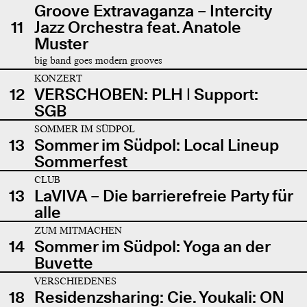
Groove Extravaganza – Intercity
11
Jazz Orchestra feat. Anatole
Muster
big band goes modern grooves
KONZERT
12
VERSCHOBEN: PLH | Support:
SGB
SOMMER IM SÜDPOL
13
Sommer im Südpol: Local Lineup
Sommerfest
CLUB
13
LaVIVA – Die barrierefreie Party für
alle
ZUM MITMACHEN
14
Sommer im Südpol: Yoga an der
Buvette
VERSCHIEDENES
18
Residenzsharing: Cie. Youkali: ON