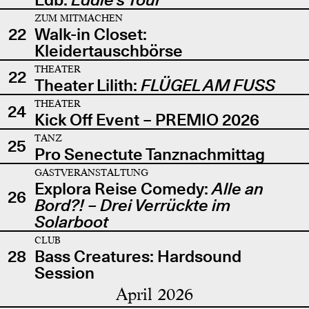
ZUM MITMACHEN
22
Walk-in Closet:
Kleidertauschbörse
THEATER
22
Theater Lilith:
FLÜGEL AM FUSS
THEATER
24
Kick Off Event – PREMIO 2026
TANZ
25
Pro Senectute Tanznachmittag
GASTVERANSTALTUNG
Explora Reise Comedy:
Alle an
26
Bord?! – Drei Verrückte im
Solarboot
CLUB
28
Bass Creatures: Hardsound
Session
April 2026