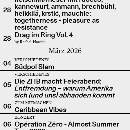
kannewurf, ammann, brechbühl,
28
heikkilä, krstić, mauchle:
togetherness - pleasure as
resistance
Drag im Ring Vol. 4
28
by Rachel Harder
März 2026
VERSCHIEDENES
04
Südpol Slam
VERSCHIEDENES
Die ZHB macht Feierabend:
05
Entfremdung – warum Amerika
sich (und uns) abhanden kommt
ZUM MITMACHEN
06
Caribbean Vibes
KONZERT
06
Opération Zéro - Almost Summer