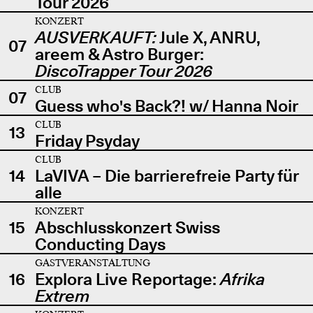
Tour 2026
KONZERT
AUSVERKAUFT:
Jule X, ANRU,
07
areem & Astro Burger:
DiscoTrapper Tour 2026
CLUB
07
Guess who's Back?! w/ Hanna Noir
CLUB
13
Friday Psyday
CLUB
14
LaVIVA – Die barrierefreie Party für
alle
KONZERT
15
Abschlusskonzert Swiss
Conducting Days
GASTVERANSTALTUNG
16
Explora Live Reportage:
Afrika
Extrem