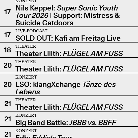
KONZERT
Nils Keppel:
Super Sonic Youth
17
Tour 2026
| Support: Mistress &
Suicide Catdoors
LIVE-PODCAST
17
SOLD OUT: Kafi am Freitag Live
THEATER
18
Theater Lilith:
FLÜGEL AM FUSS
THEATER
20
Theater Lilith:
FLÜGEL AM FUSS
KONZERT
20
LSO: klangXchange
Tänze des
Lebens
THEATER
21
Theater Lilith:
FLÜGEL AM FUSS
KONZERT
21
Big Band Battle:
JBBB vs. BBFF
KONZERT
21
Edb:
Eddie's Tour