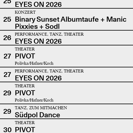
25
EYES ON 2026
KONZERT
25
Binary Sunset Albumtaufe + Manic
Pixxies + Sodl
PERFORMANCE, TANZ, THEATER
26
EYES ON 2026
THEATER
27
PIVOT
Polivka/Hafner/Koch
PERFORMANCE, TANZ, THEATER
27
EYES ON 2026
THEATER
29
PIVOT
Polivka/Hafner/Koch
TANZ, ZUM MITMACHEN
29
Südpol Dance
THEATER
30
PIVOT