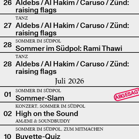
26
Aldebs / Al Hakim / Caruso / Zünd:
raising flags
TANZ
27
Aldebs / Al Hakim / Caruso / Zünd:
raising flags
SOMMER IM SÜDPOL
28
Sommer im Südpol: Rami Thawi
TANZ
28
Aldebs / Al Hakim / Caruso / Zünd:
raising flags
Juli 2026
SOMMER IM SÜDPOL
ABGESAG
01
Sommer-Slam
KONZERT, SOMMER IM SÜDPOL
02
High on the Sound
AMÆMI & SOUNDBUDDY
SOMMER IM SÜDPOL, ZUM MITMACHEN
10
Buvette-Quiz