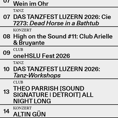
07
Wein im Ohr
TANZ
07
DAS TANZFEST LUZERN 2026: Cie
7273:
Dead Horse in a Bathtub
KONZERT
08
High on the Sound #11: Club Arielle
& Bruyante
CLUB
09
oneHSLU Fest 2026
TANZ
10
DAS TANZFEST LUZERN 2026:
Tanz-Workshops
CLUB
THEO PARRISH [SOUND
13
SIGNATURE | DETROIT] ALL
NIGHT LONG
KONZERT
14
ALTIN GÜN