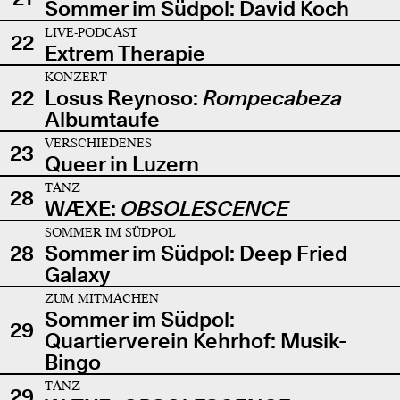
Sommer im Südpol: David Koch
LIVE-PODCAST
22
Extrem Therapie
KONZERT
22
Losus Reynoso:
Rompecabeza
Albumtaufe
VERSCHIEDENES
23
Queer in Luzern
TANZ
28
WÆXE:
OBSOLESCENCE
SOMMER IM SÜDPOL
28
Sommer im Südpol: Deep Fried
Galaxy
ZUM MITMACHEN
Sommer im Südpol:
29
Quartierverein Kehrhof: Musik-
Bingo
TANZ
29