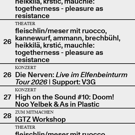
heikkilä, krstić, mauchle:
togetherness - pleasure as
resistance
THEATER
fleischlin/meser mit ruocco,
kannewurf, ammann, brechbühl,
26
heikkilä, krstić, mauchle:
togetherness - pleasure as
resistance
KONZERT
26
Die Nerven:
Live im Elfenbeinturm
Tour 2026
| Support: V3G
KONZERT
27
High on the Sound #10: Doom!
Noo Yelbek & As in Plastic
ZUM MITMACHEN
28
IGTZ Workshop
THEATER
fleischlin/meser mit ruocco,