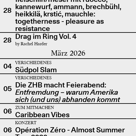
kannewurf, ammann, brechbühl,
28
heikkilä, krstić, mauchle:
togetherness - pleasure as
resistance
Drag im Ring Vol. 4
28
by Rachel Harder
März 2026
VERSCHIEDENES
04
Südpol Slam
VERSCHIEDENES
Die ZHB macht Feierabend:
05
Entfremdung – warum Amerika
sich (und uns) abhanden kommt
ZUM MITMACHEN
06
Caribbean Vibes
KONZERT
06
Opération Zéro - Almost Summer