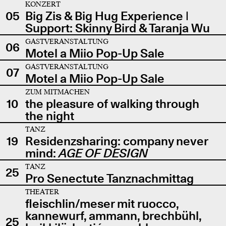
KONZERT
05
Big Zis & Big Hug Experience |
Support: Skinny Bird & Taranja Wu
GASTVERANSTALTUNG
06
Motel a Miio Pop-Up Sale
GASTVERANSTALTUNG
07
Motel a Miio Pop-Up Sale
ZUM MITMACHEN
10
the pleasure of walking through
the night
TANZ
19
Residenzsharing: company never
mind:
AGE OF DESIGN
TANZ
25
Pro Senectute Tanznachmittag
THEATER
fleischlin/meser mit ruocco,
kannewurf, ammann, brechbühl,
25