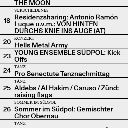
THE MOON
VERSCHIEDENES
Residenzsharing: Antonio Ramón
18
Luque u.v.m.: VON HINTEN
DURCHS KNIE INS AUGE (AT)
KONZERT
20
Hells Metal Army
YOUNG ENSEMBLE SÜDPOL: Kick
23
Offs
TANZ
24
Pro Senectute Tanznachmittag
TANZ
25
Aldebs / Al Hakim / Caruso / Zünd:
raising flags
SOMMER IM SÜDPOL
26
Sommer im Südpol: Gemischter
Chor Obernau
TANZ