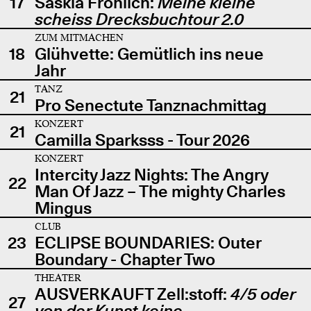
17
Saskia Fröhlich:
Meine kleine
scheiss Drecksbuchtour 2.0
ZUM MITMACHEN
18
Glühvette: Gemütlich ins neue
Jahr
TANZ
21
Pro Senectute Tanznachmittag
KONZERT
21
Camilla Sparksss - Tour 2026
KONZERT
Intercity Jazz Nights: The Angry
22
Man Of Jazz – The mighty Charles
Mingus
CLUB
23
ECLIPSE BOUNDARIES: Outer
Boundary - Chapter Two
THEATER
AUSVERKAUFT Zell:stoff:
4/5 oder
27
von der Kunst keine