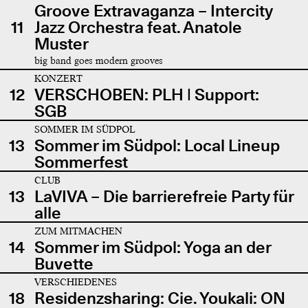
Groove Extravaganza – Intercity
11
Jazz Orchestra feat. Anatole
Muster
big band goes modern grooves
KONZERT
12
VERSCHOBEN: PLH | Support:
SGB
SOMMER IM SÜDPOL
13
Sommer im Südpol: Local Lineup
Sommerfest
CLUB
13
LaVIVA – Die barrierefreie Party für
alle
ZUM MITMACHEN
14
Sommer im Südpol: Yoga an der
Buvette
VERSCHIEDENES
18
Residenzsharing: Cie. Youkali: ON