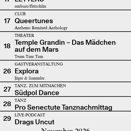
amburo/fleischlin
CLUB
17
Queertunes
Anthems Remixed Anthology
THEATER
Temple Grandin – Das Mädchen
18
auf dem Mars
Team Tam Tam
GASTVERANSTALTUNG
26
Explora
Jäger & Sammler
TANZ, ZUM MITMACHEN
27
Südpol Dance
TANZ
28
Pro Senectute Tanznachmittag
LIVE-PODCAST
29
Drags Uncut
November 2026