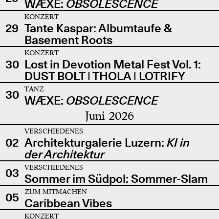
WÆXE:
OBSOLESCENCE
KONZERT
29
Tante Kaspar: Albumtaufe &
Basement Roots
KONZERT
30
Lost in Devotion Metal Fest Vol. 1:
DUST BOLT | THOLA | LOTRIFY
TANZ
30
WÆXE:
OBSOLESCENCE
Juni 2026
VERSCHIEDENES
02
Architekturgalerie Luzern:
KI in
der Architektur
VERSCHIEDENES
03
Sommer im Südpol: Sommer-Slam
ZUM MITMACHEN
05
Caribbean Vibes
KONZERT