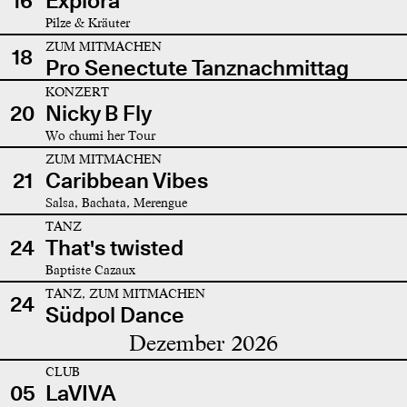
16
Explora
Pilze & Kräuter
ZUM MITMACHEN
18
Pro Senectute Tanznachmittag
KONZERT
20
Nicky B Fly
Wo chumi her Tour
ZUM MITMACHEN
21
Caribbean Vibes
Salsa, Bachata, Merengue
TANZ
24
That's twisted
Baptiste Cazaux
TANZ, ZUM MITMACHEN
24
Südpol Dance
Dezember 2026
CLUB
05
LaVIVA