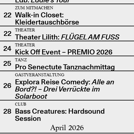
ZUM MITMACHEN
22
Walk-in Closet:
Kleidertauschbörse
THEATER
22
Theater Lilith:
FLÜGEL AM FUSS
THEATER
24
Kick Off Event – PREMIO 2026
TANZ
25
Pro Senectute Tanznachmittag
GASTVERANSTALTUNG
Explora Reise Comedy:
Alle an
26
Bord?! – Drei Verrückte im
Solarboot
CLUB
28
Bass Creatures: Hardsound
Session
April 2026