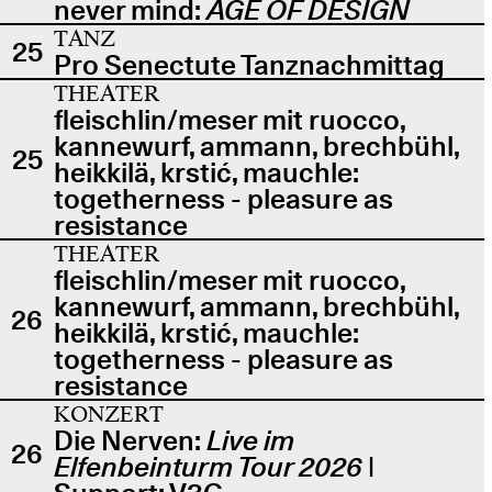
never mind:
AGE OF DESIGN
TANZ
25
Pro Senectute Tanznachmittag
THEATER
fleischlin/meser mit ruocco,
kannewurf, ammann, brechbühl,
25
heikkilä, krstić, mauchle:
togetherness - pleasure as
resistance
THEATER
fleischlin/meser mit ruocco,
kannewurf, ammann, brechbühl,
26
heikkilä, krstić, mauchle:
togetherness - pleasure as
resistance
KONZERT
Die Nerven:
Live im
26
Elfenbeinturm Tour 2026
|