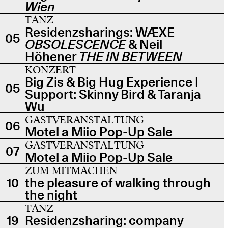
Wien
TANZ
Residenzsharings: WÆXE
05
OBSOLESCENCE
& Neil
Höhener
THE IN BETWEEN
KONZERT
Big Zis & Big Hug Experience |
05
Support: Skinny Bird & Taranja
Wu
GASTVERANSTALTUNG
06
Motel a Miio Pop-Up Sale
GASTVERANSTALTUNG
07
Motel a Miio Pop-Up Sale
ZUM MITMACHEN
10
the pleasure of walking through
the night
TANZ
19
Residenzsharing: company