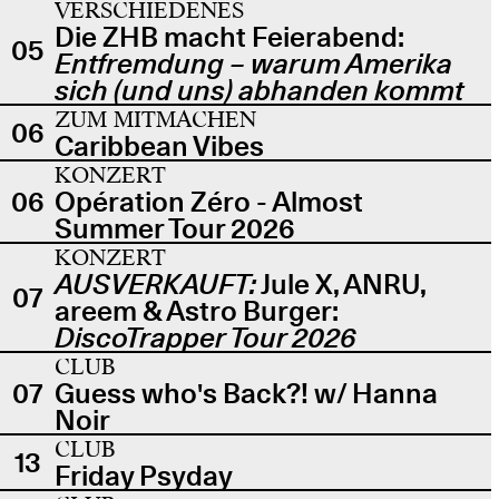
VERSCHIEDENES
Die ZHB macht Feierabend:
05
Entfremdung – warum Amerika
sich (und uns) abhanden kommt
ZUM MITMACHEN
06
Caribbean Vibes
KONZERT
06
Opération Zéro - Almost
Summer Tour 2026
KONZERT
AUSVERKAUFT:
Jule X, ANRU,
07
areem & Astro Burger:
DiscoTrapper Tour 2026
CLUB
07
Guess who's Back?! w/ Hanna
Noir
CLUB
13
Friday Psyday