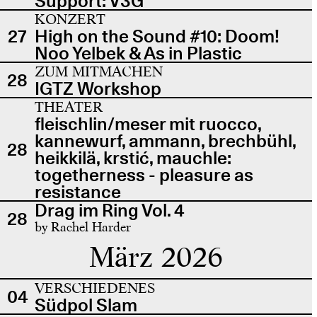
Support: V3G
KONZERT
27
High on the Sound #10: Doom!
Noo Yelbek & As in Plastic
ZUM MITMACHEN
28
IGTZ Workshop
THEATER
fleischlin/meser mit ruocco,
kannewurf, ammann, brechbühl,
28
heikkilä, krstić, mauchle:
togetherness - pleasure as
resistance
Drag im Ring Vol. 4
28
by Rachel Harder
März 2026
VERSCHIEDENES
04
Südpol Slam