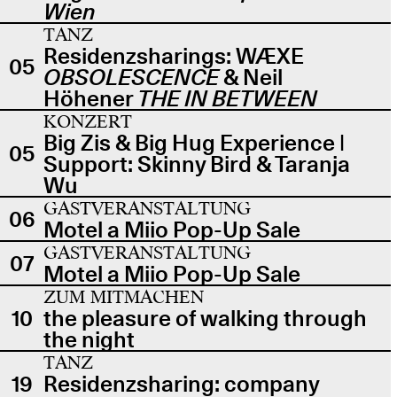
Wien
TANZ
Residenzsharings: WÆXE
05
OBSOLESCENCE
& Neil
Höhener
THE IN BETWEEN
KONZERT
Big Zis & Big Hug Experience |
05
Support: Skinny Bird & Taranja
Wu
GASTVERANSTALTUNG
06
Motel a Miio Pop-Up Sale
GASTVERANSTALTUNG
07
Motel a Miio Pop-Up Sale
ZUM MITMACHEN
10
the pleasure of walking through
the night
TANZ
19
Residenzsharing: company