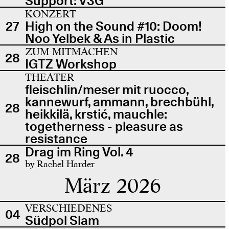
Support: V3G
KONZERT
27
High on the Sound #10: Doom!
Noo Yelbek & As in Plastic
ZUM MITMACHEN
28
IGTZ Workshop
THEATER
fleischlin/meser mit ruocco,
kannewurf, ammann, brechbühl,
28
heikkilä, krstić, mauchle:
togetherness - pleasure as
resistance
Drag im Ring Vol. 4
28
by Rachel Harder
März 2026
VERSCHIEDENES
04
Südpol Slam