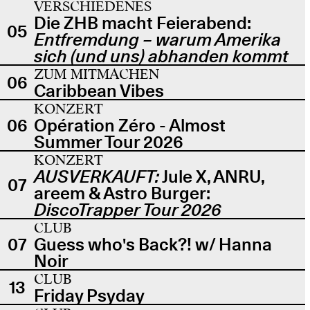
VERSCHIEDENES
Die ZHB macht Feierabend:
05
Entfremdung – warum Amerika
sich (und uns) abhanden kommt
ZUM MITMACHEN
06
Caribbean Vibes
KONZERT
06
Opération Zéro - Almost
Summer Tour 2026
KONZERT
AUSVERKAUFT:
Jule X, ANRU,
07
areem & Astro Burger:
DiscoTrapper Tour 2026
CLUB
07
Guess who's Back?! w/ Hanna
Noir
CLUB
13
Friday Psyday