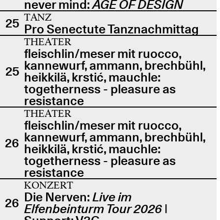
never mind:
AGE OF DESIGN
TANZ
25
Pro Senectute Tanznachmittag
THEATER
fleischlin/meser mit ruocco,
kannewurf, ammann, brechbühl,
25
heikkilä, krstić, mauchle:
togetherness - pleasure as
resistance
THEATER
fleischlin/meser mit ruocco,
kannewurf, ammann, brechbühl,
26
heikkilä, krstić, mauchle:
togetherness - pleasure as
resistance
KONZERT
Die Nerven:
Live im
26
Elfenbeinturm Tour 2026
|