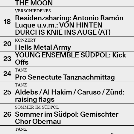
THE MOON
VERSCHIEDENES
Residenzsharing: Antonio Ramón
18
Luque u.v.m.: VON HINTEN
DURCHS KNIE INS AUGE (AT)
KONZERT
20
Hells Metal Army
YOUNG ENSEMBLE SÜDPOL: Kick
23
Offs
TANZ
24
Pro Senectute Tanznachmittag
TANZ
25
Aldebs / Al Hakim / Caruso / Zünd:
raising flags
SOMMER IM SÜDPOL
26
Sommer im Südpol: Gemischter
Chor Obernau
TANZ