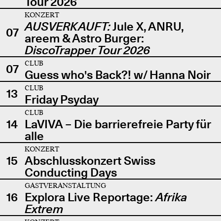
Tour 2026
KONZERT
AUSVERKAUFT:
Jule X, ANRU,
07
areem & Astro Burger:
DiscoTrapper Tour 2026
CLUB
07
Guess who's Back?! w/ Hanna Noir
CLUB
13
Friday Psyday
CLUB
14
LaVIVA – Die barrierefreie Party für
alle
KONZERT
15
Abschlusskonzert Swiss
Conducting Days
GASTVERANSTALTUNG
16
Explora Live Reportage:
Afrika
Extrem