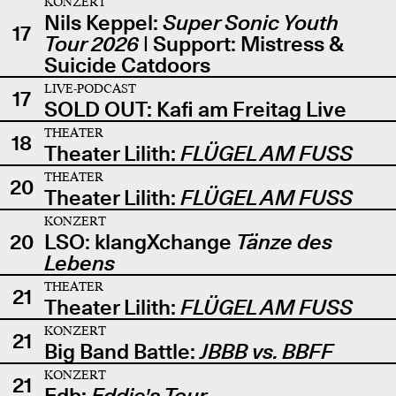
KONZERT
Nils Keppel:
Super Sonic Youth
17
Tour 2026
| Support: Mistress &
Suicide Catdoors
LIVE-PODCAST
17
SOLD OUT: Kafi am Freitag Live
THEATER
18
Theater Lilith:
FLÜGEL AM FUSS
THEATER
20
Theater Lilith:
FLÜGEL AM FUSS
KONZERT
20
LSO: klangXchange
Tänze des
Lebens
THEATER
21
Theater Lilith:
FLÜGEL AM FUSS
KONZERT
21
Big Band Battle:
JBBB vs. BBFF
KONZERT
21
Edb:
Eddie's Tour