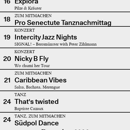
16
Explora
Pilze & Kräuter
ZUM MITMACHEN
18
Pro Senectute Tanznachmittag
KONZERT
19
Intercity Jazz Nights
SIGNAL! – Beromünster with Peter Zihlmann
KONZERT
20
Nicky B Fly
Wo chumi her Tour
ZUM MITMACHEN
21
Caribbean Vibes
Salsa, Bachata, Merengue
TANZ
24
That's twisted
Baptiste Cazaux
TANZ, ZUM MITMACHEN
24
Südpol Dance