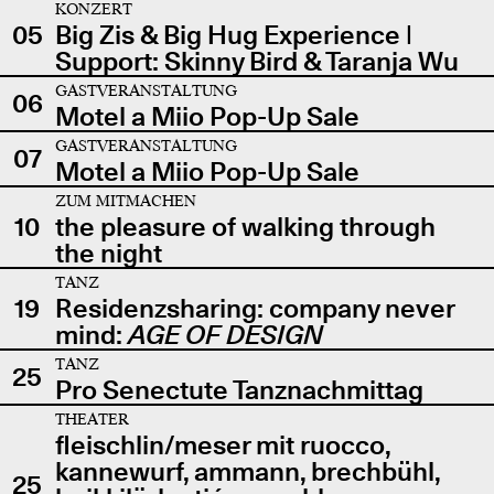
KONZERT
05
Big Zis & Big Hug Experience |
Support: Skinny Bird & Taranja Wu
GASTVERANSTALTUNG
06
Motel a Miio Pop-Up Sale
GASTVERANSTALTUNG
07
Motel a Miio Pop-Up Sale
ZUM MITMACHEN
10
the pleasure of walking through
the night
TANZ
19
Residenzsharing: company never
mind:
AGE OF DESIGN
TANZ
25
Pro Senectute Tanznachmittag
THEATER
fleischlin/meser mit ruocco,
kannewurf, ammann, brechbühl,
25