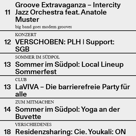
Groove Extravaganza – Intercity
11
Jazz Orchestra feat. Anatole
Muster
big band goes modern grooves
KONZERT
12
VERSCHOBEN: PLH | Support:
SGB
SOMMER IM SÜDPOL
13
Sommer im Südpol: Local Lineup
Sommerfest
CLUB
13
LaVIVA – Die barrierefreie Party für
alle
ZUM MITMACHEN
14
Sommer im Südpol: Yoga an der
Buvette
VERSCHIEDENES
18
Residenzsharing: Cie. Youkali: ON