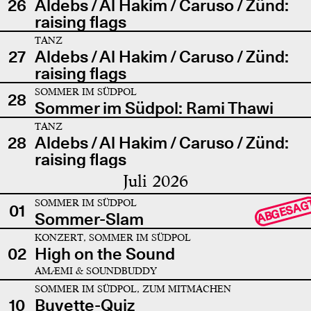
26
Aldebs / Al Hakim / Caruso / Zünd:
raising flags
TANZ
27
Aldebs / Al Hakim / Caruso / Zünd:
raising flags
SOMMER IM SÜDPOL
28
Sommer im Südpol: Rami Thawi
TANZ
28
Aldebs / Al Hakim / Caruso / Zünd:
raising flags
Juli 2026
SOMMER IM SÜDPOL
ABGESAG
01
Sommer-Slam
KONZERT, SOMMER IM SÜDPOL
02
High on the Sound
AMÆMI & SOUNDBUDDY
SOMMER IM SÜDPOL, ZUM MITMACHEN
10
Buvette-Quiz