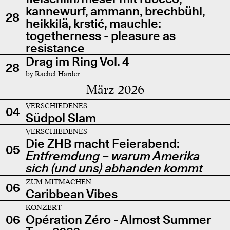
kannewurf, ammann, brechbühl,
28
heikkilä, krstić, mauchle:
togetherness - pleasure as
resistance
Drag im Ring Vol. 4
28
by Rachel Harder
März 2026
VERSCHIEDENES
04
Südpol Slam
VERSCHIEDENES
Die ZHB macht Feierabend:
05
Entfremdung – warum Amerika
sich (und uns) abhanden kommt
ZUM MITMACHEN
06
Caribbean Vibes
KONZERT
06
Opération Zéro - Almost Summer