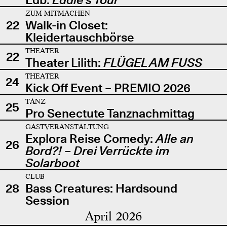
ZUM MITMACHEN
22
Walk-in Closet:
Kleidertauschbörse
THEATER
22
Theater Lilith:
FLÜGEL AM FUSS
THEATER
24
Kick Off Event – PREMIO 2026
TANZ
25
Pro Senectute Tanznachmittag
GASTVERANSTALTUNG
Explora Reise Comedy:
Alle an
26
Bord?! – Drei Verrückte im
Solarboot
CLUB
28
Bass Creatures: Hardsound
Session
April 2026