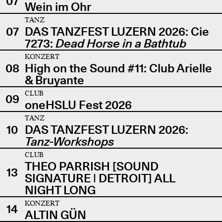
07
Wein im Ohr
TANZ
07
DAS TANZFEST LUZERN 2026: Cie
7273:
Dead Horse in a Bathtub
KONZERT
08
High on the Sound #11: Club Arielle
& Bruyante
CLUB
09
oneHSLU Fest 2026
TANZ
10
DAS TANZFEST LUZERN 2026:
Tanz-Workshops
CLUB
THEO PARRISH [SOUND
13
SIGNATURE | DETROIT] ALL
NIGHT LONG
KONZERT
14
ALTIN GÜN