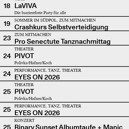
18
LaVIVA
Die barrierefreie Party für alle
SOMMER IM SÜDPOL, ZUM MITMACHEN
19
Crashkurs Selbstverteidigung
ZUM MITMACHEN
23
Pro Senectute Tanznachmittag
THEATER
24
PIVOT
Polivka/Hafner/Koch
PERFORMANCE, TANZ, THEATER
24
EYES ON 2026
THEATER
25
PIVOT
Polivka/Hafner/Koch
PERFORMANCE, TANZ, THEATER
25
EYES ON 2026
KONZERT
25
Binary Sunset Albumtaufe + Manic