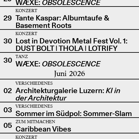
WÆXE:
OBSOLESCENCE
KONZERT
29
Tante Kaspar: Albumtaufe &
Basement Roots
KONZERT
30
Lost in Devotion Metal Fest Vol. 1:
DUST BOLT | THOLA | LOTRIFY
TANZ
30
WÆXE:
OBSOLESCENCE
Juni 2026
VERSCHIEDENES
02
Architekturgalerie Luzern:
KI in
der Architektur
VERSCHIEDENES
03
Sommer im Südpol: Sommer-Slam
ZUM MITMACHEN
05
Caribbean Vibes
KONZERT