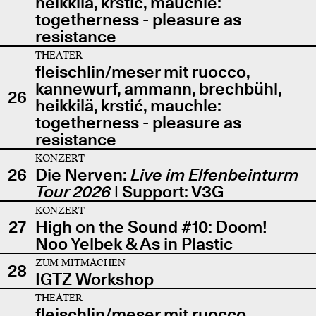
heikkilä, krstić, mauchle:
togetherness - pleasure as
resistance
THEATER
fleischlin/meser mit ruocco,
kannewurf, ammann, brechbühl,
26
heikkilä, krstić, mauchle:
togetherness - pleasure as
resistance
KONZERT
26
Die Nerven:
Live im Elfenbeinturm
Tour 2026
| Support: V3G
KONZERT
27
High on the Sound #10: Doom!
Noo Yelbek & As in Plastic
ZUM MITMACHEN
28
IGTZ Workshop
THEATER
fleischlin/meser mit ruocco,