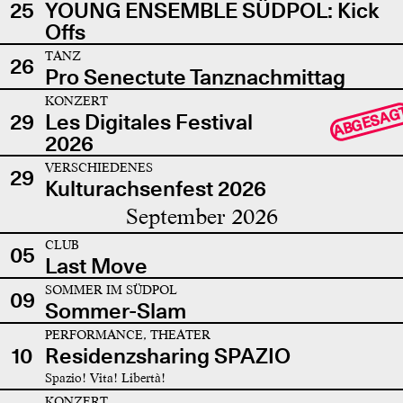
25
YOUNG ENSEMBLE SÜDPOL: Kick
Offs
TANZ
26
Pro Senectute Tanznachmittag
KONZERT
ABGESAG
29
Les Digitales Festival
2026
VERSCHIEDENES
29
Kulturachsenfest 2026
September 2026
CLUB
05
Last Move
SOMMER IM SÜDPOL
09
Sommer-Slam
PERFORMANCE, THEATER
10
Residenzsharing SPAZIO
Spazio! Vita! Libertà!
KONZERT