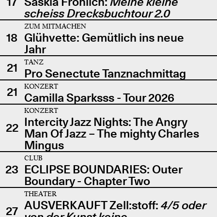
17
Saskia Fröhlich:
Meine kleine
scheiss Drecksbuchtour 2.0
ZUM MITMACHEN
18
Glühvette: Gemütlich ins neue
Jahr
TANZ
21
Pro Senectute Tanznachmittag
KONZERT
21
Camilla Sparksss - Tour 2026
KONZERT
Intercity Jazz Nights: The Angry
22
Man Of Jazz – The mighty Charles
Mingus
CLUB
23
ECLIPSE BOUNDARIES: Outer
Boundary - Chapter Two
THEATER
AUSVERKAUFT Zell:stoff:
4/5 oder
27
von der Kunst keine