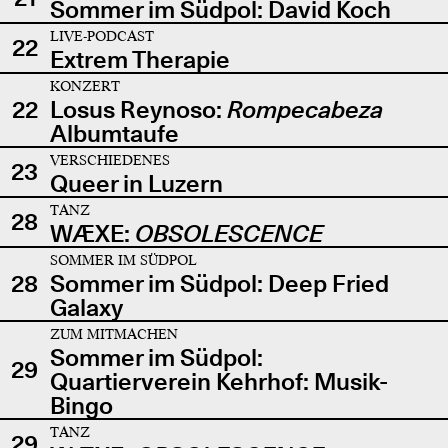
Sommer im Südpol: David Koch
LIVE-PODCAST
22
Extrem Therapie
KONZERT
22
Losus Reynoso:
Rompecabeza
Albumtaufe
VERSCHIEDENES
23
Queer in Luzern
TANZ
28
WÆXE:
OBSOLESCENCE
SOMMER IM SÜDPOL
28
Sommer im Südpol: Deep Fried
Galaxy
ZUM MITMACHEN
Sommer im Südpol:
29
Quartierverein Kehrhof: Musik-
Bingo
TANZ
29