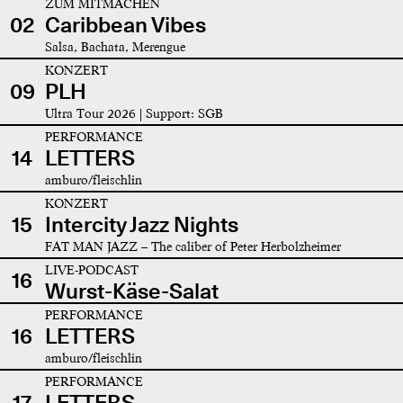
ZUM MITMACHEN
02
Caribbean Vibes
Salsa, Bachata, Merengue
KONZERT
09
PLH
Ultra Tour 2026 | Support: SGB
PERFORMANCE
14
LETTERS
amburo/fleischlin
KONZERT
15
Intercity Jazz Nights
FAT MAN JAZZ – The caliber of Peter Herbolzheimer
LIVE-PODCAST
16
Wurst-Käse-Salat
PERFORMANCE
16
LETTERS
amburo/fleischlin
PERFORMANCE
17
LETTERS