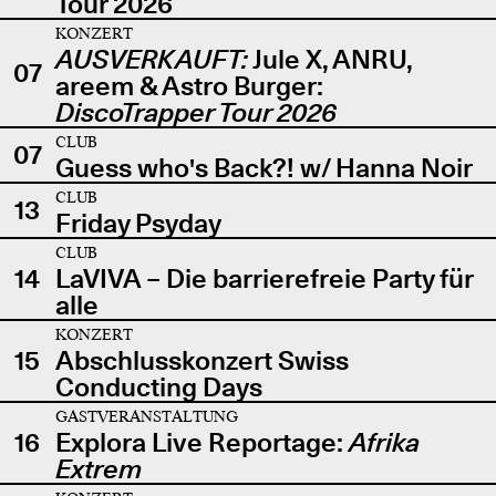
Tour 2026
KONZERT
AUSVERKAUFT:
Jule X, ANRU,
07
areem & Astro Burger:
DiscoTrapper Tour 2026
CLUB
07
Guess who's Back?! w/ Hanna Noir
CLUB
13
Friday Psyday
CLUB
14
LaVIVA – Die barrierefreie Party für
alle
KONZERT
15
Abschlusskonzert Swiss
Conducting Days
GASTVERANSTALTUNG
16
Explora Live Reportage:
Afrika
Extrem