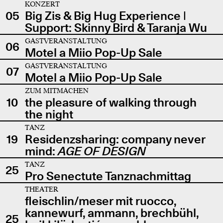
KONZERT
05
Big Zis & Big Hug Experience |
Support: Skinny Bird & Taranja Wu
GASTVERANSTALTUNG
06
Motel a Miio Pop-Up Sale
GASTVERANSTALTUNG
07
Motel a Miio Pop-Up Sale
ZUM MITMACHEN
10
the pleasure of walking through
the night
TANZ
19
Residenzsharing: company never
mind:
AGE OF DESIGN
TANZ
25
Pro Senectute Tanznachmittag
THEATER
fleischlin/meser mit ruocco,
kannewurf, ammann, brechbühl,
25