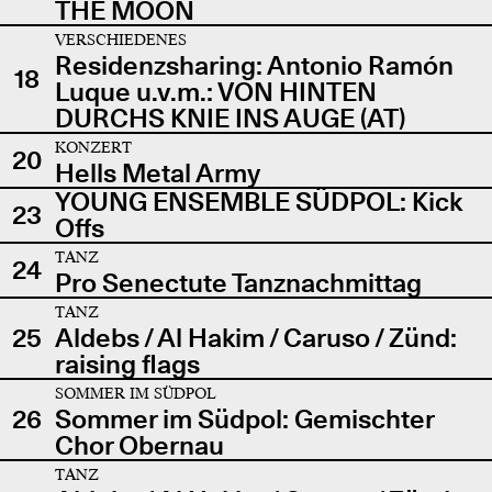
THE MOON
VERSCHIEDENES
Residenzsharing: Antonio Ramón
18
Luque u.v.m.: VON HINTEN
DURCHS KNIE INS AUGE (AT)
KONZERT
20
Hells Metal Army
YOUNG ENSEMBLE SÜDPOL: Kick
23
Offs
TANZ
24
Pro Senectute Tanznachmittag
TANZ
25
Aldebs / Al Hakim / Caruso / Zünd:
raising flags
SOMMER IM SÜDPOL
26
Sommer im Südpol: Gemischter
Chor Obernau
TANZ