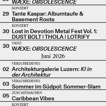
WÆXE:
OBSOLESCENCE
KONZERT
29
Tante Kaspar: Albumtaufe &
Basement Roots
KONZERT
30
Lost in Devotion Metal Fest Vol. 1:
DUST BOLT | THOLA | LOTRIFY
TANZ
30
WÆXE:
OBSOLESCENCE
Juni 2026
VERSCHIEDENES
02
Architekturgalerie Luzern:
KI in
der Architektur
VERSCHIEDENES
03
Sommer im Südpol: Sommer-Slam
ZUM MITMACHEN
05
Caribbean Vibes
KONZERT