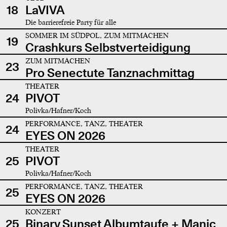
18
LaVIVA
Die barrierefreie Party für alle
SOMMER IM SÜDPOL, ZUM MITMACHEN
19
Crashkurs Selbstverteidigung
ZUM MITMACHEN
23
Pro Senectute Tanznachmittag
THEATER
24
PIVOT
Polivka/Hafner/Koch
PERFORMANCE, TANZ, THEATER
24
EYES ON 2026
THEATER
25
PIVOT
Polivka/Hafner/Koch
PERFORMANCE, TANZ, THEATER
25
EYES ON 2026
KONZERT
25
Binary Sunset Albumtaufe + Manic