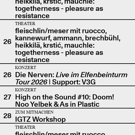
heikkilä, krstić, mauchle:
togetherness - pleasure as
resistance
THEATER
fleischlin/meser mit ruocco,
kannewurf, ammann, brechbühl,
26
heikkilä, krstić, mauchle:
togetherness - pleasure as
resistance
KONZERT
26
Die Nerven:
Live im Elfenbeinturm
Tour 2026
| Support: V3G
KONZERT
27
High on the Sound #10: Doom!
Noo Yelbek & As in Plastic
ZUM MITMACHEN
28
IGTZ Workshop
THEATER
fleischlin/meser mit ruocco,