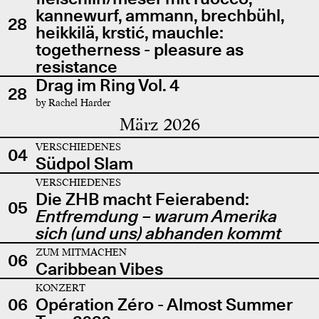
kannewurf, ammann, brechbühl,
28
heikkilä, krstić, mauchle:
togetherness - pleasure as
resistance
Drag im Ring Vol. 4
28
by Rachel Harder
März 2026
VERSCHIEDENES
04
Südpol Slam
VERSCHIEDENES
Die ZHB macht Feierabend:
05
Entfremdung – warum Amerika
sich (und uns) abhanden kommt
ZUM MITMACHEN
06
Caribbean Vibes
KONZERT
06
Opération Zéro - Almost Summer