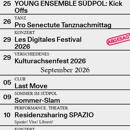
25
YOUNG ENSEMBLE SÜDPOL: Kick
Offs
TANZ
26
Pro Senectute Tanznachmittag
KONZERT
ABGESAG
29
Les Digitales Festival
2026
VERSCHIEDENES
29
Kulturachsenfest 2026
September 2026
CLUB
05
Last Move
SOMMER IM SÜDPOL
09
Sommer-Slam
PERFORMANCE, THEATER
10
Residenzsharing SPAZIO
Spazio! Vita! Libertà!
KONZERT