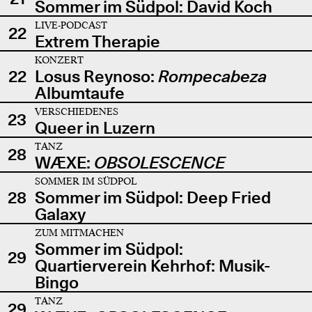
Sommer im Südpol: David Koch
LIVE-PODCAST
22
Extrem Therapie
KONZERT
22
Losus Reynoso:
Rompecabeza
Albumtaufe
VERSCHIEDENES
23
Queer in Luzern
TANZ
28
WÆXE:
OBSOLESCENCE
SOMMER IM SÜDPOL
28
Sommer im Südpol: Deep Fried
Galaxy
ZUM MITMACHEN
Sommer im Südpol:
29
Quartierverein Kehrhof: Musik-
Bingo
TANZ
29