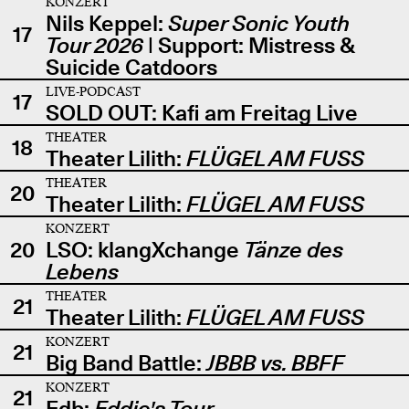
KONZERT
Nils Keppel:
Super Sonic Youth
17
Tour 2026
| Support: Mistress &
Suicide Catdoors
LIVE-PODCAST
17
SOLD OUT: Kafi am Freitag Live
THEATER
18
Theater Lilith:
FLÜGEL AM FUSS
THEATER
20
Theater Lilith:
FLÜGEL AM FUSS
KONZERT
20
LSO: klangXchange
Tänze des
Lebens
THEATER
21
Theater Lilith:
FLÜGEL AM FUSS
KONZERT
21
Big Band Battle:
JBBB vs. BBFF
KONZERT
21
Edb:
Eddie's Tour