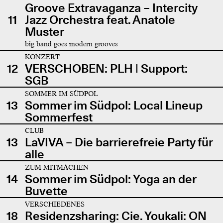
Groove Extravaganza – Intercity
11
Jazz Orchestra feat. Anatole
Muster
big band goes modern grooves
KONZERT
12
VERSCHOBEN: PLH | Support:
SGB
SOMMER IM SÜDPOL
13
Sommer im Südpol: Local Lineup
Sommerfest
CLUB
13
LaVIVA – Die barrierefreie Party für
alle
ZUM MITMACHEN
14
Sommer im Südpol: Yoga an der
Buvette
VERSCHIEDENES
18
Residenzsharing: Cie. Youkali: ON