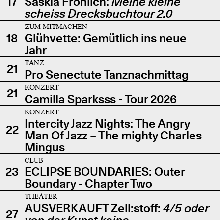
17
Saskia Fröhlich:
Meine kleine
scheiss Drecksbuchtour 2.0
ZUM MITMACHEN
18
Glühvette: Gemütlich ins neue
Jahr
TANZ
21
Pro Senectute Tanznachmittag
KONZERT
21
Camilla Sparksss - Tour 2026
KONZERT
Intercity Jazz Nights: The Angry
22
Man Of Jazz – The mighty Charles
Mingus
CLUB
23
ECLIPSE BOUNDARIES: Outer
Boundary - Chapter Two
THEATER
AUSVERKAUFT Zell:stoff:
4/5 oder
27
von der Kunst keine