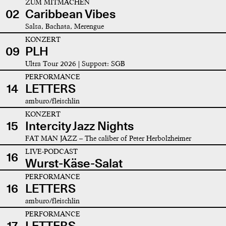
ZUM MITMACHEN
02
Caribbean Vibes
Salsa, Bachata, Merengue
KONZERT
09
PLH
Ultra Tour 2026 | Support: SGB
PERFORMANCE
14
LETTERS
amburo/fleischlin
KONZERT
15
Intercity Jazz Nights
FAT MAN JAZZ – The caliber of Peter Herbolzheimer
LIVE-PODCAST
16
Wurst-Käse-Salat
PERFORMANCE
16
LETTERS
amburo/fleischlin
PERFORMANCE
17
LETTERS