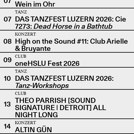
07
Wein im Ohr
TANZ
07
DAS TANZFEST LUZERN 2026: Cie
7273:
Dead Horse in a Bathtub
KONZERT
08
High on the Sound #11: Club Arielle
& Bruyante
CLUB
09
oneHSLU Fest 2026
TANZ
10
DAS TANZFEST LUZERN 2026:
Tanz-Workshops
CLUB
THEO PARRISH [SOUND
13
SIGNATURE | DETROIT] ALL
NIGHT LONG
KONZERT
14
ALTIN GÜN