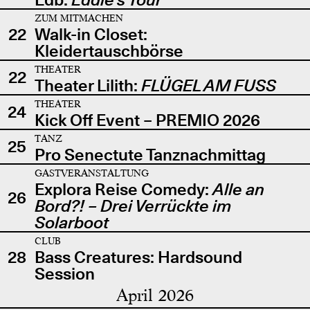
ZUM MITMACHEN
22
Walk-in Closet:
Kleidertauschbörse
THEATER
22
Theater Lilith:
FLÜGEL AM FUSS
THEATER
24
Kick Off Event – PREMIO 2026
TANZ
25
Pro Senectute Tanznachmittag
GASTVERANSTALTUNG
Explora Reise Comedy:
Alle an
26
Bord?! – Drei Verrückte im
Solarboot
CLUB
28
Bass Creatures: Hardsound
Session
April 2026