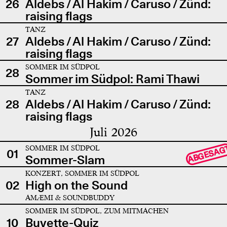
26
Aldebs / Al Hakim / Caruso / Zünd:
raising flags
TANZ
27
Aldebs / Al Hakim / Caruso / Zünd:
raising flags
SOMMER IM SÜDPOL
28
Sommer im Südpol: Rami Thawi
TANZ
28
Aldebs / Al Hakim / Caruso / Zünd:
raising flags
Juli 2026
SOMMER IM SÜDPOL
ABGESAG
01
Sommer-Slam
KONZERT, SOMMER IM SÜDPOL
02
High on the Sound
AMÆMI & SOUNDBUDDY
SOMMER IM SÜDPOL, ZUM MITMACHEN
10
Buvette-Quiz