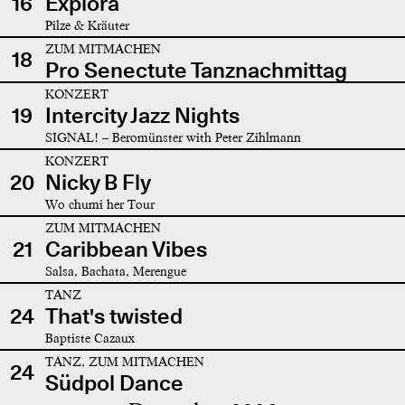
16
Explora
Pilze & Kräuter
ZUM MITMACHEN
18
Pro Senectute Tanznachmittag
KONZERT
19
Intercity Jazz Nights
SIGNAL! – Beromünster with Peter Zihlmann
KONZERT
20
Nicky B Fly
Wo chumi her Tour
ZUM MITMACHEN
21
Caribbean Vibes
Salsa, Bachata, Merengue
TANZ
24
That's twisted
Baptiste Cazaux
TANZ, ZUM MITMACHEN
24
Südpol Dance