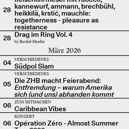
kannewurf, ammann, brechbühl,
28
heikkilä, krstić, mauchle:
togetherness - pleasure as
resistance
Drag im Ring Vol. 4
28
by Rachel Harder
März 2026
VERSCHIEDENES
04
Südpol Slam
VERSCHIEDENES
Die ZHB macht Feierabend:
05
Entfremdung – warum Amerika
sich (und uns) abhanden kommt
ZUM MITMACHEN
06
Caribbean Vibes
KONZERT
06
Opération Zéro - Almost Summer