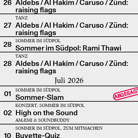
26
Aldebs / Al Hakim / Caruso / Zünd:
raising flags
TANZ
27
Aldebs / Al Hakim / Caruso / Zünd:
raising flags
SOMMER IM SÜDPOL
28
Sommer im Südpol: Rami Thawi
TANZ
28
Aldebs / Al Hakim / Caruso / Zünd:
raising flags
Juli 2026
SOMMER IM SÜDPOL
ABGESAG
01
Sommer-Slam
KONZERT, SOMMER IM SÜDPOL
02
High on the Sound
AMÆMI & SOUNDBUDDY
SOMMER IM SÜDPOL, ZUM MITMACHEN
10
Buvette-Quiz