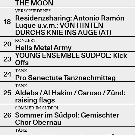
THE MOON
VERSCHIEDENES
Residenzsharing: Antonio Ramón
18
Luque u.v.m.: VON HINTEN
DURCHS KNIE INS AUGE (AT)
KONZERT
20
Hells Metal Army
YOUNG ENSEMBLE SÜDPOL: Kick
23
Offs
TANZ
24
Pro Senectute Tanznachmittag
TANZ
25
Aldebs / Al Hakim / Caruso / Zünd:
raising flags
SOMMER IM SÜDPOL
26
Sommer im Südpol: Gemischter
Chor Obernau
TANZ