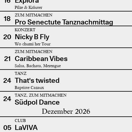
16
Explora
Pilze & Kräuter
ZUM MITMACHEN
18
Pro Senectute Tanznachmittag
KONZERT
20
Nicky B Fly
Wo chumi her Tour
ZUM MITMACHEN
21
Caribbean Vibes
Salsa, Bachata, Merengue
TANZ
24
That's twisted
Baptiste Cazaux
TANZ, ZUM MITMACHEN
24
Südpol Dance
Dezember 2026
CLUB
05
LaVIVA