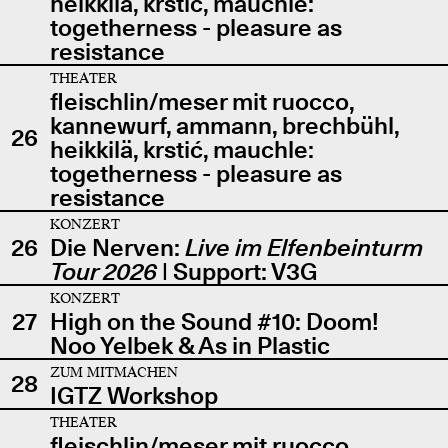
heikkilä, krstić, mauchle:
togetherness - pleasure as
resistance
THEATER
fleischlin/meser mit ruocco,
kannewurf, ammann, brechbühl,
26
heikkilä, krstić, mauchle:
togetherness - pleasure as
resistance
KONZERT
26
Die Nerven:
Live im Elfenbeinturm
Tour 2026
| Support: V3G
KONZERT
27
High on the Sound #10: Doom!
Noo Yelbek & As in Plastic
ZUM MITMACHEN
28
IGTZ Workshop
THEATER
fleischlin/meser mit ruocco,