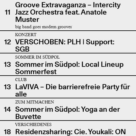
Groove Extravaganza – Intercity
11
Jazz Orchestra feat. Anatole
Muster
big band goes modern grooves
KONZERT
12
VERSCHOBEN: PLH | Support:
SGB
SOMMER IM SÜDPOL
13
Sommer im Südpol: Local Lineup
Sommerfest
CLUB
13
LaVIVA – Die barrierefreie Party für
alle
ZUM MITMACHEN
14
Sommer im Südpol: Yoga an der
Buvette
VERSCHIEDENES
18
Residenzsharing: Cie. Youkali: ON