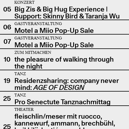
KONZERT
05
Big Zis & Big Hug Experience |
Support: Skinny Bird & Taranja Wu
GASTVERANSTALTUNG
06
Motel a Miio Pop-Up Sale
GASTVERANSTALTUNG
07
Motel a Miio Pop-Up Sale
ZUM MITMACHEN
10
the pleasure of walking through
the night
TANZ
19
Residenzsharing: company never
mind:
AGE OF DESIGN
TANZ
25
Pro Senectute Tanznachmittag
THEATER
fleischlin/meser mit ruocco,
kannewurf, ammann, brechbühl,
25