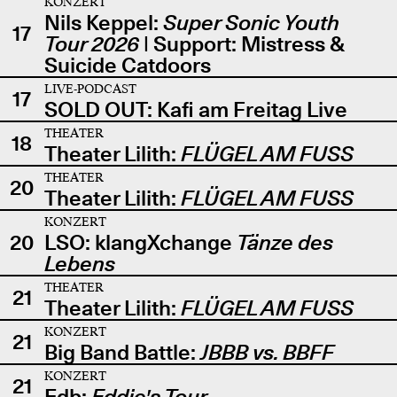
KONZERT
Nils Keppel:
Super Sonic Youth
17
Tour 2026
| Support: Mistress &
Suicide Catdoors
LIVE-PODCAST
17
SOLD OUT: Kafi am Freitag Live
THEATER
18
Theater Lilith:
FLÜGEL AM FUSS
THEATER
20
Theater Lilith:
FLÜGEL AM FUSS
KONZERT
20
LSO: klangXchange
Tänze des
Lebens
THEATER
21
Theater Lilith:
FLÜGEL AM FUSS
KONZERT
21
Big Band Battle:
JBBB vs. BBFF
KONZERT
21
Edb:
Eddie's Tour