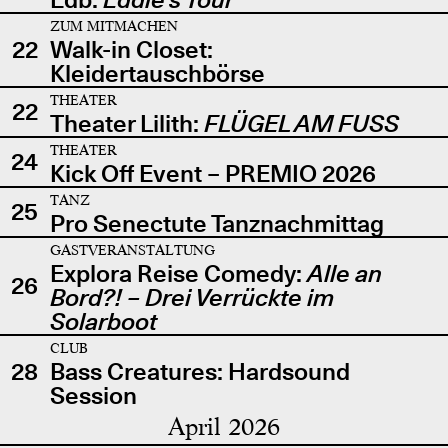
ZUM MITMACHEN
22
Walk-in Closet:
Kleidertauschbörse
THEATER
22
Theater Lilith:
FLÜGEL AM FUSS
THEATER
24
Kick Off Event – PREMIO 2026
TANZ
25
Pro Senectute Tanznachmittag
GASTVERANSTALTUNG
Explora Reise Comedy:
Alle an
26
Bord?! – Drei Verrückte im
Solarboot
CLUB
28
Bass Creatures: Hardsound
Session
April 2026