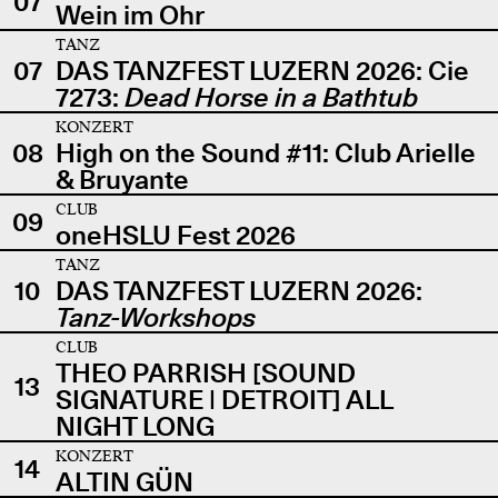
07
Wein im Ohr
TANZ
07
DAS TANZFEST LUZERN 2026: Cie
7273:
Dead Horse in a Bathtub
KONZERT
08
High on the Sound #11: Club Arielle
& Bruyante
CLUB
09
oneHSLU Fest 2026
TANZ
10
DAS TANZFEST LUZERN 2026:
Tanz-Workshops
CLUB
THEO PARRISH [SOUND
13
SIGNATURE | DETROIT] ALL
NIGHT LONG
KONZERT
14
ALTIN GÜN