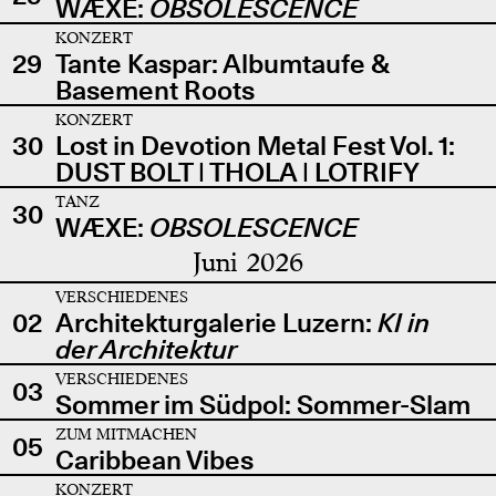
WÆXE:
OBSOLESCENCE
KONZERT
29
Tante Kaspar: Albumtaufe &
Basement Roots
KONZERT
30
Lost in Devotion Metal Fest Vol. 1:
DUST BOLT | THOLA | LOTRIFY
TANZ
30
WÆXE:
OBSOLESCENCE
Juni 2026
VERSCHIEDENES
02
Architekturgalerie Luzern:
KI in
der Architektur
VERSCHIEDENES
03
Sommer im Südpol: Sommer-Slam
ZUM MITMACHEN
05
Caribbean Vibes
KONZERT