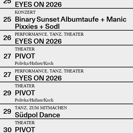
25
EYES ON 2026
KONZERT
25
Binary Sunset Albumtaufe + Manic
Pixxies + Sodl
PERFORMANCE, TANZ, THEATER
26
EYES ON 2026
THEATER
27
PIVOT
Polivka/Hafner/Koch
PERFORMANCE, TANZ, THEATER
27
EYES ON 2026
THEATER
29
PIVOT
Polivka/Hafner/Koch
TANZ, ZUM MITMACHEN
29
Südpol Dance
THEATER
30
PIVOT