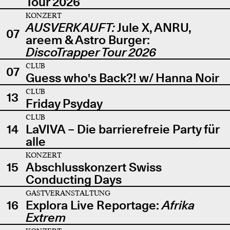
Tour 2026
KONZERT
AUSVERKAUFT:
Jule X, ANRU,
07
areem & Astro Burger:
DiscoTrapper Tour 2026
CLUB
07
Guess who's Back?! w/ Hanna Noir
CLUB
13
Friday Psyday
CLUB
14
LaVIVA – Die barrierefreie Party für
alle
KONZERT
15
Abschlusskonzert Swiss
Conducting Days
GASTVERANSTALTUNG
16
Explora Live Reportage:
Afrika
Extrem