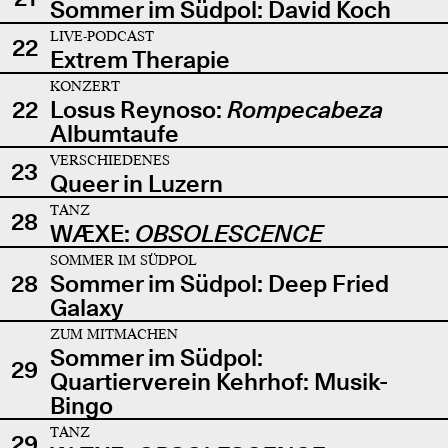
Sommer im Südpol: David Koch
LIVE-PODCAST
22
Extrem Therapie
KONZERT
22
Losus Reynoso:
Rompecabeza
Albumtaufe
VERSCHIEDENES
23
Queer in Luzern
TANZ
28
WÆXE:
OBSOLESCENCE
SOMMER IM SÜDPOL
28
Sommer im Südpol: Deep Fried
Galaxy
ZUM MITMACHEN
Sommer im Südpol:
29
Quartierverein Kehrhof: Musik-
Bingo
TANZ
29