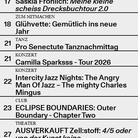
17
Saskia Fröhlich:
Meine kleine
scheiss Drecksbuchtour 2.0
ZUM MITMACHEN
18
Glühvette: Gemütlich ins neue
Jahr
TANZ
21
Pro Senectute Tanznachmittag
KONZERT
21
Camilla Sparksss - Tour 2026
KONZERT
Intercity Jazz Nights: The Angry
22
Man Of Jazz – The mighty Charles
Mingus
CLUB
23
ECLIPSE BOUNDARIES: Outer
Boundary - Chapter Two
THEATER
AUSVERKAUFT Zell:stoff:
4/5 oder
27
von der Kunst keine