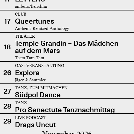
amburo/fleischlin
CLUB
17
Queertunes
Anthems Remixed Anthology
THEATER
Temple Grandin – Das Mädchen
18
auf dem Mars
Team Tam Tam
GASTVERANSTALTUNG
26
Explora
Jäger & Sammler
TANZ, ZUM MITMACHEN
27
Südpol Dance
TANZ
28
Pro Senectute Tanznachmittag
LIVE-PODCAST
29
Drags Uncut
November 2026