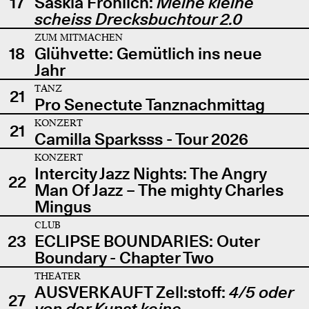
17
Saskia Fröhlich:
Meine kleine
scheiss Drecksbuchtour 2.0
ZUM MITMACHEN
18
Glühvette: Gemütlich ins neue
Jahr
TANZ
21
Pro Senectute Tanznachmittag
KONZERT
21
Camilla Sparksss - Tour 2026
KONZERT
Intercity Jazz Nights: The Angry
22
Man Of Jazz – The mighty Charles
Mingus
CLUB
23
ECLIPSE BOUNDARIES: Outer
Boundary - Chapter Two
THEATER
AUSVERKAUFT Zell:stoff:
4/5 oder
27
von der Kunst keine