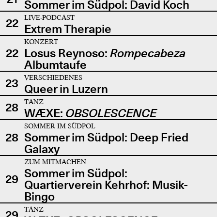
Sommer im Südpol: David Koch
LIVE-PODCAST
22
Extrem Therapie
KONZERT
22
Losus Reynoso:
Rompecabeza
Albumtaufe
VERSCHIEDENES
23
Queer in Luzern
TANZ
28
WÆXE:
OBSOLESCENCE
SOMMER IM SÜDPOL
28
Sommer im Südpol: Deep Fried
Galaxy
ZUM MITMACHEN
Sommer im Südpol:
29
Quartierverein Kehrhof: Musik-
Bingo
TANZ
29