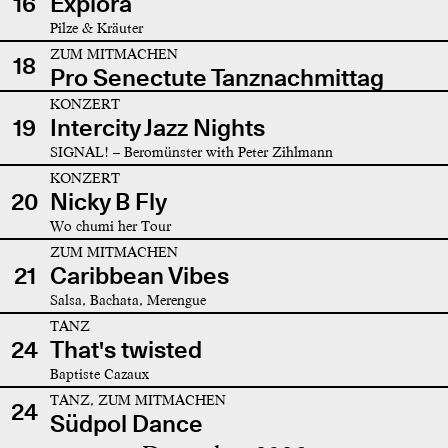
16
Explora
Pilze & Kräuter
ZUM MITMACHEN
18
Pro Senectute Tanznachmittag
KONZERT
19
Intercity Jazz Nights
SIGNAL! – Beromünster with Peter Zihlmann
KONZERT
20
Nicky B Fly
Wo chumi her Tour
ZUM MITMACHEN
21
Caribbean Vibes
Salsa, Bachata, Merengue
TANZ
24
That's twisted
Baptiste Cazaux
TANZ, ZUM MITMACHEN
24
Südpol Dance