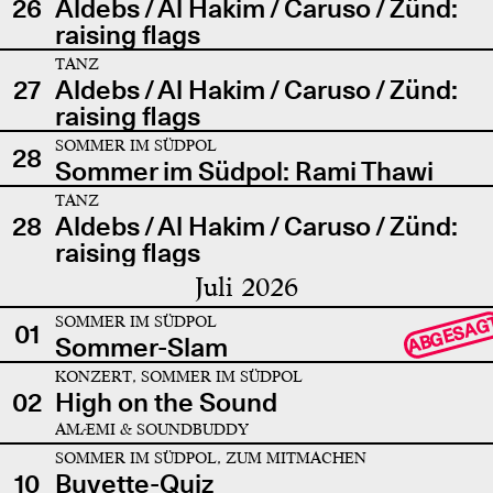
26
Aldebs / Al Hakim / Caruso / Zünd:
raising flags
TANZ
27
Aldebs / Al Hakim / Caruso / Zünd:
raising flags
SOMMER IM SÜDPOL
28
Sommer im Südpol: Rami Thawi
TANZ
28
Aldebs / Al Hakim / Caruso / Zünd:
raising flags
Juli 2026
SOMMER IM SÜDPOL
ABGESAG
01
Sommer-Slam
KONZERT, SOMMER IM SÜDPOL
02
High on the Sound
AMÆMI & SOUNDBUDDY
SOMMER IM SÜDPOL, ZUM MITMACHEN
10
Buvette-Quiz