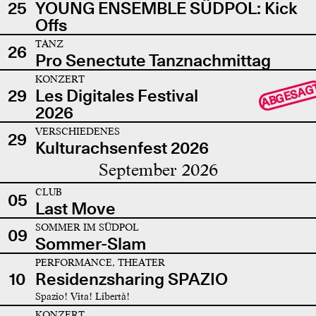
25
YOUNG ENSEMBLE SÜDPOL: Kick
Offs
TANZ
26
Pro Senectute Tanznachmittag
KONZERT
ABGESAG
29
Les Digitales Festival
2026
VERSCHIEDENES
29
Kulturachsenfest 2026
September 2026
CLUB
05
Last Move
SOMMER IM SÜDPOL
09
Sommer-Slam
PERFORMANCE, THEATER
10
Residenzsharing SPAZIO
Spazio! Vita! Libertà!
KONZERT