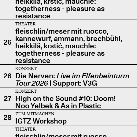
heikkilä, krstić, mauchle:
togetherness - pleasure as
resistance
THEATER
fleischlin/meser mit ruocco,
kannewurf, ammann, brechbühl,
26
heikkilä, krstić, mauchle:
togetherness - pleasure as
resistance
KONZERT
26
Die Nerven:
Live im Elfenbeinturm
Tour 2026
| Support: V3G
KONZERT
27
High on the Sound #10: Doom!
Noo Yelbek & As in Plastic
ZUM MITMACHEN
28
IGTZ Workshop
THEATER
fleischlin/meser mit ruocco,