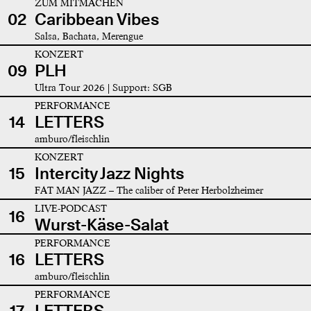
ZUM MITMACHEN
02
Caribbean Vibes
Salsa, Bachata, Merengue
KONZERT
09
PLH
Ultra Tour 2026 | Support: SGB
PERFORMANCE
14
LETTERS
amburo/fleischlin
KONZERT
15
Intercity Jazz Nights
FAT MAN JAZZ – The caliber of Peter Herbolzheimer
LIVE-PODCAST
16
Wurst-Käse-Salat
PERFORMANCE
16
LETTERS
amburo/fleischlin
PERFORMANCE
17
LETTERS