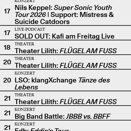
KONZERT
Nils Keppel:
Super Sonic Youth
17
Tour 2026
| Support: Mistress &
Suicide Catdoors
LIVE-PODCAST
17
SOLD OUT: Kafi am Freitag Live
THEATER
18
Theater Lilith:
FLÜGEL AM FUSS
THEATER
20
Theater Lilith:
FLÜGEL AM FUSS
KONZERT
20
LSO: klangXchange
Tänze des
Lebens
THEATER
21
Theater Lilith:
FLÜGEL AM FUSS
KONZERT
21
Big Band Battle:
JBBB vs. BBFF
KONZERT
21
Edb:
Eddie's Tour