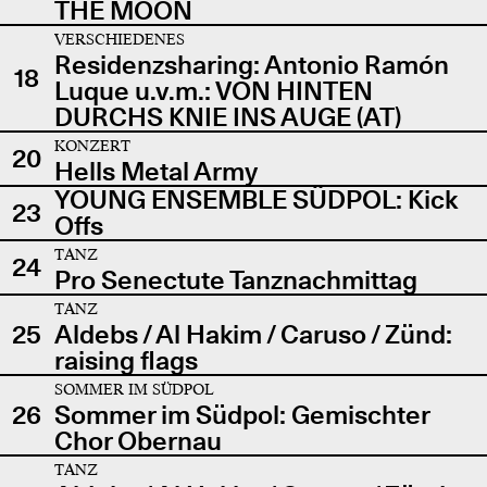
THE MOON
VERSCHIEDENES
Residenzsharing: Antonio Ramón
18
Luque u.v.m.: VON HINTEN
DURCHS KNIE INS AUGE (AT)
KONZERT
20
Hells Metal Army
YOUNG ENSEMBLE SÜDPOL: Kick
23
Offs
TANZ
24
Pro Senectute Tanznachmittag
TANZ
25
Aldebs / Al Hakim / Caruso / Zünd:
raising flags
SOMMER IM SÜDPOL
26
Sommer im Südpol: Gemischter
Chor Obernau
TANZ