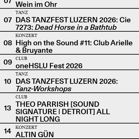
07
Wein im Ohr
TANZ
07
DAS TANZFEST LUZERN 2026: Cie
7273:
Dead Horse in a Bathtub
KONZERT
08
High on the Sound #11: Club Arielle
& Bruyante
CLUB
09
oneHSLU Fest 2026
TANZ
10
DAS TANZFEST LUZERN 2026:
Tanz-Workshops
CLUB
THEO PARRISH [SOUND
13
SIGNATURE | DETROIT] ALL
NIGHT LONG
KONZERT
14
ALTIN GÜN