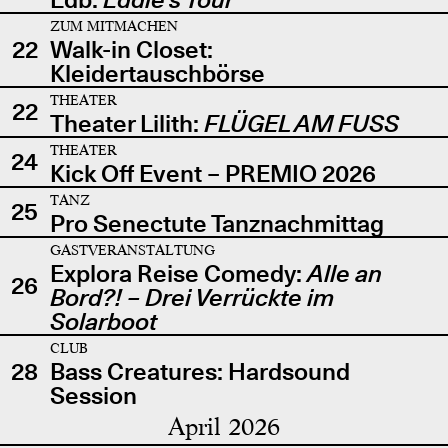
ZUM MITMACHEN
22
Walk-in Closet:
Kleidertauschbörse
THEATER
22
Theater Lilith:
FLÜGEL AM FUSS
THEATER
24
Kick Off Event – PREMIO 2026
TANZ
25
Pro Senectute Tanznachmittag
GASTVERANSTALTUNG
Explora Reise Comedy:
Alle an
26
Bord?! – Drei Verrückte im
Solarboot
CLUB
28
Bass Creatures: Hardsound
Session
April 2026