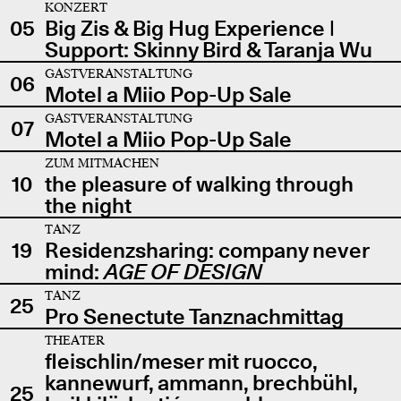
KONZERT
05
Big Zis & Big Hug Experience |
Support: Skinny Bird & Taranja Wu
GASTVERANSTALTUNG
06
Motel a Miio Pop-Up Sale
GASTVERANSTALTUNG
07
Motel a Miio Pop-Up Sale
ZUM MITMACHEN
10
the pleasure of walking through
the night
TANZ
19
Residenzsharing: company never
mind:
AGE OF DESIGN
TANZ
25
Pro Senectute Tanznachmittag
THEATER
fleischlin/meser mit ruocco,
kannewurf, ammann, brechbühl,
25