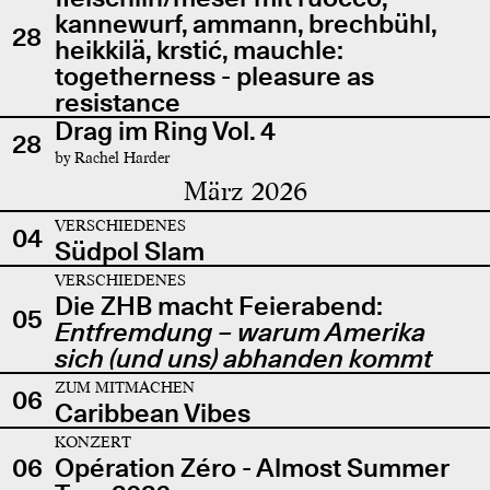
kannewurf, ammann, brechbühl,
28
heikkilä, krstić, mauchle:
togetherness - pleasure as
resistance
Drag im Ring Vol. 4
28
by Rachel Harder
März 2026
VERSCHIEDENES
04
Südpol Slam
VERSCHIEDENES
Die ZHB macht Feierabend:
05
Entfremdung – warum Amerika
sich (und uns) abhanden kommt
ZUM MITMACHEN
06
Caribbean Vibes
KONZERT
06
Opération Zéro - Almost Summer