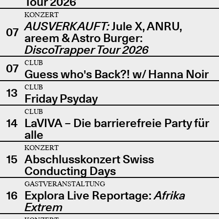
Tour 2026
KONZERT
AUSVERKAUFT:
Jule X, ANRU,
07
areem & Astro Burger:
DiscoTrapper Tour 2026
CLUB
07
Guess who's Back?! w/ Hanna Noir
CLUB
13
Friday Psyday
CLUB
14
LaVIVA – Die barrierefreie Party für
alle
KONZERT
15
Abschlusskonzert Swiss
Conducting Days
GASTVERANSTALTUNG
16
Explora Live Reportage:
Afrika
Extrem