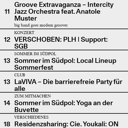
Groove Extravaganza – Intercity
11
Jazz Orchestra feat. Anatole
Muster
big band goes modern grooves
KONZERT
12
VERSCHOBEN: PLH | Support:
SGB
SOMMER IM SÜDPOL
13
Sommer im Südpol: Local Lineup
Sommerfest
CLUB
13
LaVIVA – Die barrierefreie Party für
alle
ZUM MITMACHEN
14
Sommer im Südpol: Yoga an der
Buvette
VERSCHIEDENES
18
Residenzsharing: Cie. Youkali: ON