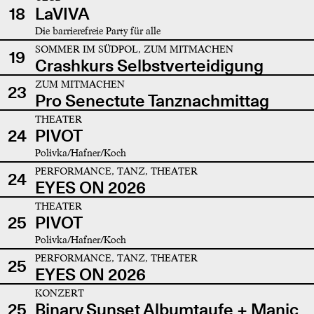
18
LaVIVA
Die barrierefreie Party für alle
SOMMER IM SÜDPOL, ZUM MITMACHEN
19
Crashkurs Selbstverteidigung
ZUM MITMACHEN
23
Pro Senectute Tanznachmittag
THEATER
24
PIVOT
Polivka/Hafner/Koch
PERFORMANCE, TANZ, THEATER
24
EYES ON 2026
THEATER
25
PIVOT
Polivka/Hafner/Koch
PERFORMANCE, TANZ, THEATER
25
EYES ON 2026
KONZERT
25
Binary Sunset Albumtaufe + Manic