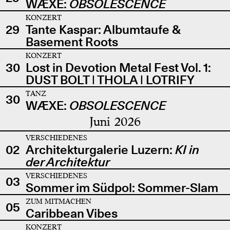
WÆXE:
OBSOLESCENCE
KONZERT
29
Tante Kaspar: Albumtaufe &
Basement Roots
KONZERT
30
Lost in Devotion Metal Fest Vol. 1:
DUST BOLT | THOLA | LOTRIFY
TANZ
30
WÆXE:
OBSOLESCENCE
Juni 2026
VERSCHIEDENES
02
Architekturgalerie Luzern:
KI in
der Architektur
VERSCHIEDENES
03
Sommer im Südpol: Sommer-Slam
ZUM MITMACHEN
05
Caribbean Vibes
KONZERT