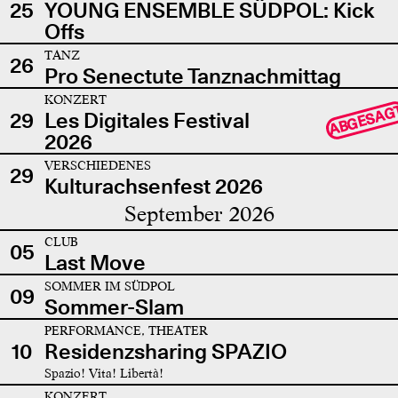
25
YOUNG ENSEMBLE SÜDPOL: Kick
Offs
TANZ
26
Pro Senectute Tanznachmittag
KONZERT
ABGESAG
29
Les Digitales Festival
2026
VERSCHIEDENES
29
Kulturachsenfest 2026
September 2026
CLUB
05
Last Move
SOMMER IM SÜDPOL
09
Sommer-Slam
PERFORMANCE, THEATER
10
Residenzsharing SPAZIO
Spazio! Vita! Libertà!
KONZERT