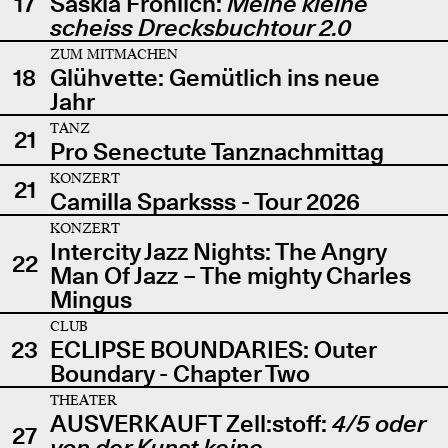
17
Saskia Fröhlich:
Meine kleine
scheiss Drecksbuchtour 2.0
ZUM MITMACHEN
18
Glühvette: Gemütlich ins neue
Jahr
TANZ
21
Pro Senectute Tanznachmittag
KONZERT
21
Camilla Sparksss - Tour 2026
KONZERT
Intercity Jazz Nights: The Angry
22
Man Of Jazz – The mighty Charles
Mingus
CLUB
23
ECLIPSE BOUNDARIES: Outer
Boundary - Chapter Two
THEATER
AUSVERKAUFT Zell:stoff:
4/5 oder
27
von der Kunst keine