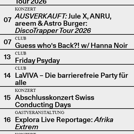
Tour 2026
KONZERT
AUSVERKAUFT:
Jule X, ANRU,
07
areem & Astro Burger:
DiscoTrapper Tour 2026
CLUB
07
Guess who's Back?! w/ Hanna Noir
CLUB
13
Friday Psyday
CLUB
14
LaVIVA – Die barrierefreie Party für
alle
KONZERT
15
Abschlusskonzert Swiss
Conducting Days
GASTVERANSTALTUNG
16
Explora Live Reportage:
Afrika
Extrem