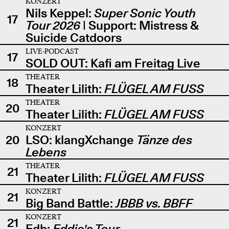
KONZERT
Nils Keppel:
Super Sonic Youth
17
Tour 2026
| Support: Mistress &
Suicide Catdoors
LIVE-PODCAST
17
SOLD OUT: Kafi am Freitag Live
THEATER
18
Theater Lilith:
FLÜGEL AM FUSS
THEATER
20
Theater Lilith:
FLÜGEL AM FUSS
KONZERT
20
LSO: klangXchange
Tänze des
Lebens
THEATER
21
Theater Lilith:
FLÜGEL AM FUSS
KONZERT
21
Big Band Battle:
JBBB vs. BBFF
KONZERT
21
Edb:
Eddie's Tour