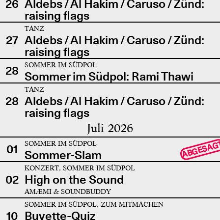
26
Aldebs / Al Hakim / Caruso / Zünd:
raising flags
TANZ
27
Aldebs / Al Hakim / Caruso / Zünd:
raising flags
SOMMER IM SÜDPOL
28
Sommer im Südpol: Rami Thawi
TANZ
28
Aldebs / Al Hakim / Caruso / Zünd:
raising flags
Juli 2026
SOMMER IM SÜDPOL
ABGESAG
01
Sommer-Slam
KONZERT, SOMMER IM SÜDPOL
02
High on the Sound
AMÆMI & SOUNDBUDDY
SOMMER IM SÜDPOL, ZUM MITMACHEN
10
Buvette-Quiz