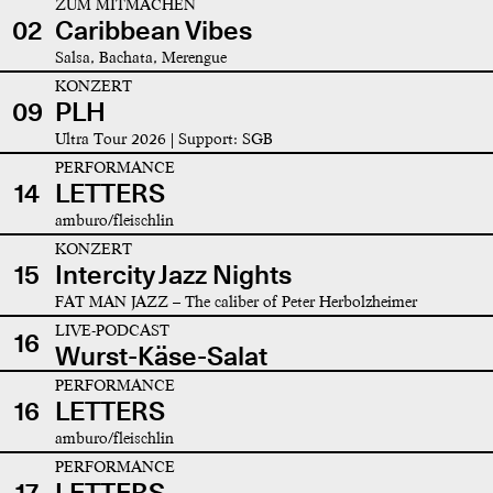
ZUM MITMACHEN
02
Caribbean Vibes
Salsa, Bachata, Merengue
KONZERT
09
PLH
Ultra Tour 2026 | Support: SGB
PERFORMANCE
14
LETTERS
amburo/fleischlin
KONZERT
15
Intercity Jazz Nights
FAT MAN JAZZ – The caliber of Peter Herbolzheimer
LIVE-PODCAST
16
Wurst-Käse-Salat
PERFORMANCE
16
LETTERS
amburo/fleischlin
PERFORMANCE
17
LETTERS