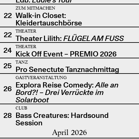
ZUM MITMACHEN
22
Walk-in Closet:
Kleidertauschbörse
THEATER
22
Theater Lilith:
FLÜGEL AM FUSS
THEATER
24
Kick Off Event – PREMIO 2026
TANZ
25
Pro Senectute Tanznachmittag
GASTVERANSTALTUNG
Explora Reise Comedy:
Alle an
26
Bord?! – Drei Verrückte im
Solarboot
CLUB
28
Bass Creatures: Hardsound
Session
April 2026