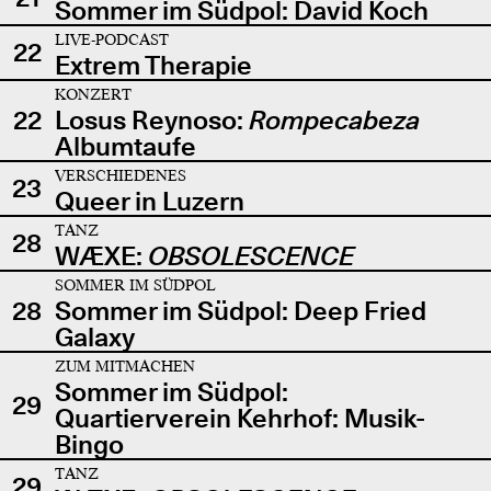
Sommer im Südpol: David Koch
LIVE-PODCAST
22
Extrem Therapie
KONZERT
22
Losus Reynoso:
Rompecabeza
Albumtaufe
VERSCHIEDENES
23
Queer in Luzern
TANZ
28
WÆXE:
OBSOLESCENCE
SOMMER IM SÜDPOL
28
Sommer im Südpol: Deep Fried
Galaxy
ZUM MITMACHEN
Sommer im Südpol:
29
Quartierverein Kehrhof: Musik-
Bingo
TANZ
29