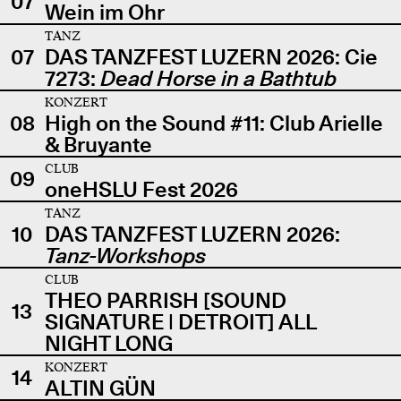
07
Wein im Ohr
TANZ
07
DAS TANZFEST LUZERN 2026: Cie
7273:
Dead Horse in a Bathtub
KONZERT
08
High on the Sound #11: Club Arielle
& Bruyante
CLUB
09
oneHSLU Fest 2026
TANZ
10
DAS TANZFEST LUZERN 2026:
Tanz-Workshops
CLUB
THEO PARRISH [SOUND
13
SIGNATURE | DETROIT] ALL
NIGHT LONG
KONZERT
14
ALTIN GÜN