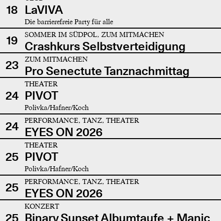
18
LaVIVA
Die barrierefreie Party für alle
SOMMER IM SÜDPOL, ZUM MITMACHEN
19
Crashkurs Selbstverteidigung
ZUM MITMACHEN
23
Pro Senectute Tanznachmittag
THEATER
24
PIVOT
Polivka/Hafner/Koch
PERFORMANCE, TANZ, THEATER
24
EYES ON 2026
THEATER
25
PIVOT
Polivka/Hafner/Koch
PERFORMANCE, TANZ, THEATER
25
EYES ON 2026
KONZERT
25
Binary Sunset Albumtaufe + Manic