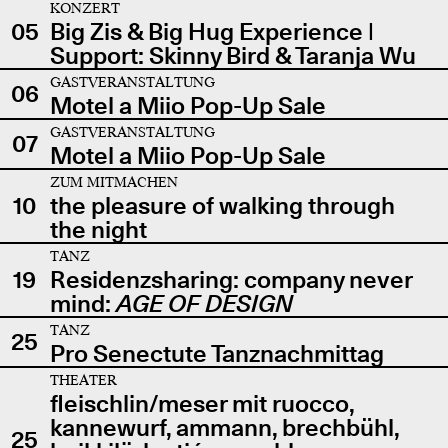
KONZERT
05
Big Zis & Big Hug Experience |
Support: Skinny Bird & Taranja Wu
GASTVERANSTALTUNG
06
Motel a Miio Pop-Up Sale
GASTVERANSTALTUNG
07
Motel a Miio Pop-Up Sale
ZUM MITMACHEN
10
the pleasure of walking through
the night
TANZ
19
Residenzsharing: company never
mind:
AGE OF DESIGN
TANZ
25
Pro Senectute Tanznachmittag
THEATER
fleischlin/meser mit ruocco,
kannewurf, ammann, brechbühl,
25