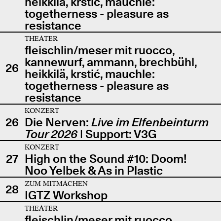
heikkilä, krstić, mauchle:
togetherness - pleasure as
resistance
THEATER
fleischlin/meser mit ruocco,
kannewurf, ammann, brechbühl,
26
heikkilä, krstić, mauchle:
togetherness - pleasure as
resistance
KONZERT
26
Die Nerven:
Live im Elfenbeinturm
Tour 2026
| Support: V3G
KONZERT
27
High on the Sound #10: Doom!
Noo Yelbek & As in Plastic
ZUM MITMACHEN
28
IGTZ Workshop
THEATER
fleischlin/meser mit ruocco,