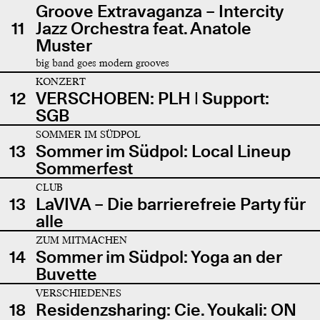
Groove Extravaganza – Intercity
11
Jazz Orchestra feat. Anatole
Muster
big band goes modern grooves
KONZERT
12
VERSCHOBEN: PLH | Support:
SGB
SOMMER IM SÜDPOL
13
Sommer im Südpol: Local Lineup
Sommerfest
CLUB
13
LaVIVA – Die barrierefreie Party für
alle
ZUM MITMACHEN
14
Sommer im Südpol: Yoga an der
Buvette
VERSCHIEDENES
18
Residenzsharing: Cie. Youkali: ON