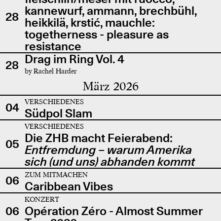
kannewurf, ammann, brechbühl,
28
heikkilä, krstić, mauchle:
togetherness - pleasure as
resistance
Drag im Ring Vol. 4
28
by Rachel Harder
März 2026
VERSCHIEDENES
04
Südpol Slam
VERSCHIEDENES
Die ZHB macht Feierabend:
05
Entfremdung – warum Amerika
sich (und uns) abhanden kommt
ZUM MITMACHEN
06
Caribbean Vibes
KONZERT
06
Opération Zéro - Almost Summer