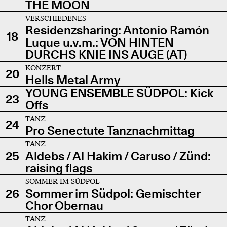
THE MOON
VERSCHIEDENES
Residenzsharing: Antonio Ramón
18
Luque u.v.m.: VON HINTEN
DURCHS KNIE INS AUGE (AT)
KONZERT
20
Hells Metal Army
YOUNG ENSEMBLE SÜDPOL: Kick
23
Offs
TANZ
24
Pro Senectute Tanznachmittag
TANZ
25
Aldebs / Al Hakim / Caruso / Zünd:
raising flags
SOMMER IM SÜDPOL
26
Sommer im Südpol: Gemischter
Chor Obernau
TANZ