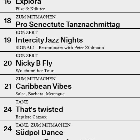
16
Explora
Pilze & Kräuter
ZUM MITMACHEN
18
Pro Senectute Tanznachmittag
KONZERT
19
Intercity Jazz Nights
SIGNAL! – Beromünster with Peter Zihlmann
KONZERT
20
Nicky B Fly
Wo chumi her Tour
ZUM MITMACHEN
21
Caribbean Vibes
Salsa, Bachata, Merengue
TANZ
24
That's twisted
Baptiste Cazaux
TANZ, ZUM MITMACHEN
24
Südpol Dance