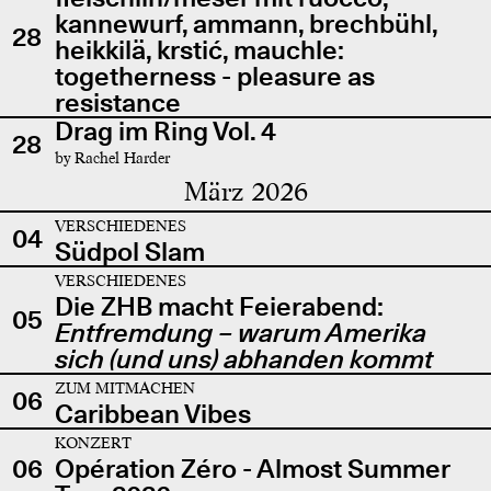
kannewurf, ammann, brechbühl,
28
heikkilä, krstić, mauchle:
togetherness - pleasure as
resistance
Drag im Ring Vol. 4
28
by Rachel Harder
März 2026
VERSCHIEDENES
04
Südpol Slam
VERSCHIEDENES
Die ZHB macht Feierabend:
05
Entfremdung – warum Amerika
sich (und uns) abhanden kommt
ZUM MITMACHEN
06
Caribbean Vibes
KONZERT
06
Opération Zéro - Almost Summer