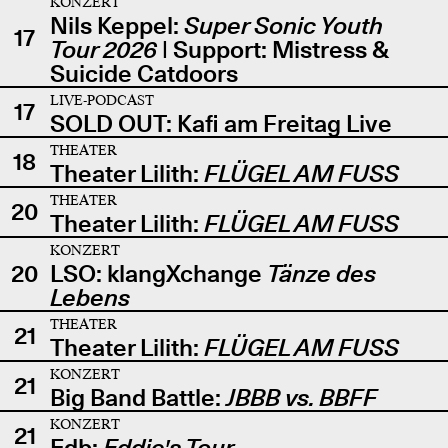
KONZERT
Nils Keppel:
Super Sonic Youth
17
Tour 2026
| Support: Mistress &
Suicide Catdoors
LIVE-PODCAST
17
SOLD OUT: Kafi am Freitag Live
THEATER
18
Theater Lilith:
FLÜGEL AM FUSS
THEATER
20
Theater Lilith:
FLÜGEL AM FUSS
KONZERT
20
LSO: klangXchange
Tänze des
Lebens
THEATER
21
Theater Lilith:
FLÜGEL AM FUSS
KONZERT
21
Big Band Battle:
JBBB vs. BBFF
KONZERT
21
Edb:
Eddie's Tour