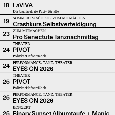
18
LaVIVA
Die barrierefreie Party für alle
SOMMER IM SÜDPOL, ZUM MITMACHEN
19
Crashkurs Selbstverteidigung
ZUM MITMACHEN
23
Pro Senectute Tanznachmittag
THEATER
24
PIVOT
Polivka/Hafner/Koch
PERFORMANCE, TANZ, THEATER
24
EYES ON 2026
THEATER
25
PIVOT
Polivka/Hafner/Koch
PERFORMANCE, TANZ, THEATER
25
EYES ON 2026
KONZERT
25
Binary Sunset Albumtaufe + Manic