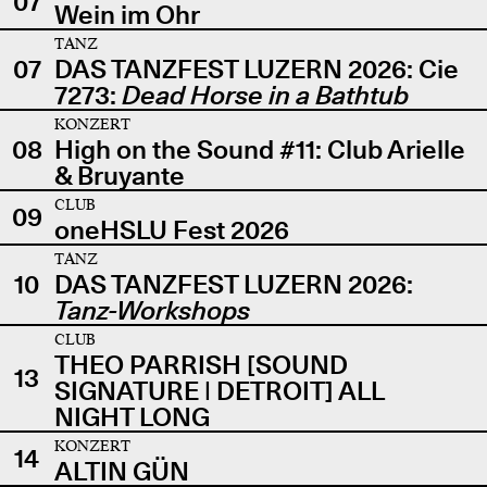
07
Wein im Ohr
TANZ
07
DAS TANZFEST LUZERN 2026: Cie
7273:
Dead Horse in a Bathtub
KONZERT
08
High on the Sound #11: Club Arielle
& Bruyante
CLUB
09
oneHSLU Fest 2026
TANZ
10
DAS TANZFEST LUZERN 2026:
Tanz-Workshops
CLUB
THEO PARRISH [SOUND
13
SIGNATURE | DETROIT] ALL
NIGHT LONG
KONZERT
14
ALTIN GÜN