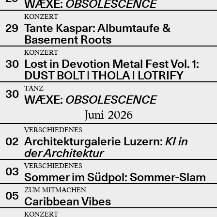
WÆXE:
OBSOLESCENCE
KONZERT
29
Tante Kaspar: Albumtaufe &
Basement Roots
KONZERT
30
Lost in Devotion Metal Fest Vol. 1:
DUST BOLT | THOLA | LOTRIFY
TANZ
30
WÆXE:
OBSOLESCENCE
Juni 2026
VERSCHIEDENES
02
Architekturgalerie Luzern:
KI in
der Architektur
VERSCHIEDENES
03
Sommer im Südpol: Sommer-Slam
ZUM MITMACHEN
05
Caribbean Vibes
KONZERT