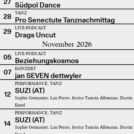
27
Südpol Dance
TANZ
28
Pro Senectute Tanznachmittag
LIVE-PODCAST
29
Drags Uncut
November 2026
LIVE-PODCAST
05
Beziehungskosmos
KONZERT
07
jan SEVEN dettwyler
PERFORMANCE, TANZ
SUZI (AT)
12
Sophie Germanier, Lan Perces, Jessica Tamsin Allemann, Dustin
Kenel
PERFORMANCE, TANZ
SUZI (AT)
14
Sophie Germanier, Lan Perces, Jessica Tamsin Allemann, Dustin