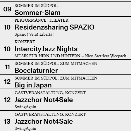
SOMMER IM SÜDPOL
09
Sommer-Slam
PERFORMANCE, THEATER
10
Residenzsharing SPAZIO
Spazio! Vita! Libertà!
KONZERT
10
Intercity Jazz Nights
MUSIK FÜR HIRN UND HINTERN – Nico Stettlers Weepack
SOMMER IM SÜDPOL, ZUM MITMACHEN
11
Bocciaturnier
SOMMER IM SÜDPOL, ZUM MITMACHEN
12
Big in Japan
GASTVERANSTALTUNG, KONZERT
12
Jazzchor Not4Sale
SwingAgain
GASTVERANSTALTUNG, KONZERT
13
Jazzchor Not4Sale
SwingAgain