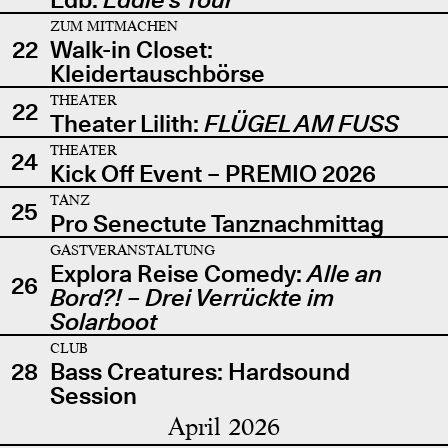
ZUM MITMACHEN
22
Walk-in Closet:
Kleidertauschbörse
THEATER
22
Theater Lilith:
FLÜGEL AM FUSS
THEATER
24
Kick Off Event – PREMIO 2026
TANZ
25
Pro Senectute Tanznachmittag
GASTVERANSTALTUNG
Explora Reise Comedy:
Alle an
26
Bord?! – Drei Verrückte im
Solarboot
CLUB
28
Bass Creatures: Hardsound
Session
April 2026