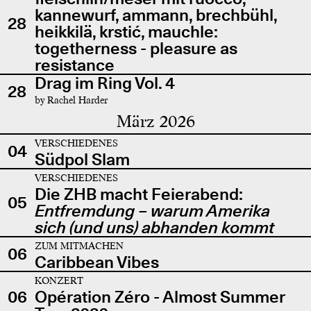
kannewurf, ammann, brechbühl,
28
heikkilä, krstić, mauchle:
togetherness - pleasure as
resistance
Drag im Ring Vol. 4
28
by Rachel Harder
März 2026
VERSCHIEDENES
04
Südpol Slam
VERSCHIEDENES
Die ZHB macht Feierabend:
05
Entfremdung – warum Amerika
sich (und uns) abhanden kommt
ZUM MITMACHEN
06
Caribbean Vibes
KONZERT
06
Opération Zéro - Almost Summer