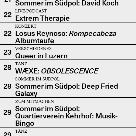
Sommer im Südpol: David Koch
LIVE-PODCAST
22
Extrem Therapie
KONZERT
22
Losus Reynoso:
Rompecabeza
Albumtaufe
VERSCHIEDENES
23
Queer in Luzern
TANZ
28
WÆXE:
OBSOLESCENCE
SOMMER IM SÜDPOL
28
Sommer im Südpol: Deep Fried
Galaxy
ZUM MITMACHEN
Sommer im Südpol:
29
Quartierverein Kehrhof: Musik-
Bingo
TANZ
29