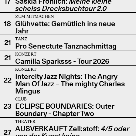
17
Saskia Fröhlich:
Meine kleine
scheiss Drecksbuchtour 2.0
ZUM MITMACHEN
18
Glühvette: Gemütlich ins neue
Jahr
TANZ
21
Pro Senectute Tanznachmittag
KONZERT
21
Camilla Sparksss - Tour 2026
KONZERT
Intercity Jazz Nights: The Angry
22
Man Of Jazz – The mighty Charles
Mingus
CLUB
23
ECLIPSE BOUNDARIES: Outer
Boundary - Chapter Two
THEATER
AUSVERKAUFT Zell:stoff:
4/5 oder
27
von der Kunst keine