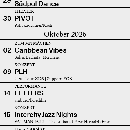
29
Südpol Dance
THEATER
30
PIVOT
Polivka/Hafner/Koch
Oktober 2026
ZUM MITMACHEN
02
Caribbean Vibes
Salsa, Bachata, Merengue
KONZERT
09
PLH
Ultra Tour 2026 | Support: SGB
PERFORMANCE
14
LETTERS
amburo/fleischlin
KONZERT
15
Intercity Jazz Nights
FAT MAN JAZZ – The caliber of Peter Herbolzheimer
LIVE-PODCAST