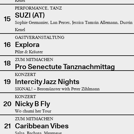
Kenel
PERFORMANCE, TANZ
SUZI (AT)
15
Sophie Germanier, Lan Perces, Jessica Tamsin Allemann, Dustin
Kenel
GASTVERANSTALTUNG
16
Explora
Pilze & Kräuter
ZUM MITMACHEN
18
Pro Senectute Tanznachmittag
KONZERT
19
Intercity Jazz Nights
SIGNAL! – Beromünster with Peter Zihlmann
KONZERT
20
Nicky B Fly
Wo chumi her Tour
ZUM MITMACHEN
21
Caribbean Vibes
Salsa, Bachata, Merengue