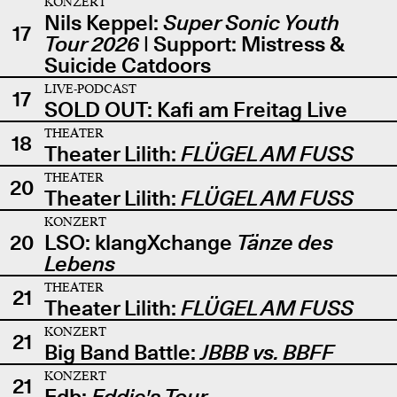
KONZERT
Nils Keppel:
Super Sonic Youth
17
Tour 2026
| Support: Mistress &
Suicide Catdoors
LIVE-PODCAST
17
SOLD OUT: Kafi am Freitag Live
THEATER
18
Theater Lilith:
FLÜGEL AM FUSS
THEATER
20
Theater Lilith:
FLÜGEL AM FUSS
KONZERT
20
LSO: klangXchange
Tänze des
Lebens
THEATER
21
Theater Lilith:
FLÜGEL AM FUSS
KONZERT
21
Big Band Battle:
JBBB vs. BBFF
KONZERT
21
Edb:
Eddie's Tour