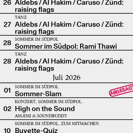
26
Aldebs / Al Hakim / Caruso / Zünd:
raising flags
TANZ
27
Aldebs / Al Hakim / Caruso / Zünd:
raising flags
SOMMER IM SÜDPOL
28
Sommer im Südpol: Rami Thawi
TANZ
28
Aldebs / Al Hakim / Caruso / Zünd:
raising flags
Juli 2026
SOMMER IM SÜDPOL
ABGESAG
01
Sommer-Slam
KONZERT, SOMMER IM SÜDPOL
02
High on the Sound
AMÆMI & SOUNDBUDDY
SOMMER IM SÜDPOL, ZUM MITMACHEN
10
Buvette-Quiz