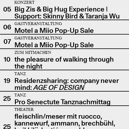
KONZERT
05
Big Zis & Big Hug Experience |
Support: Skinny Bird & Taranja Wu
GASTVERANSTALTUNG
06
Motel a Miio Pop-Up Sale
GASTVERANSTALTUNG
07
Motel a Miio Pop-Up Sale
ZUM MITMACHEN
10
the pleasure of walking through
the night
TANZ
19
Residenzsharing: company never
mind:
AGE OF DESIGN
TANZ
25
Pro Senectute Tanznachmittag
THEATER
fleischlin/meser mit ruocco,
kannewurf, ammann, brechbühl,
25