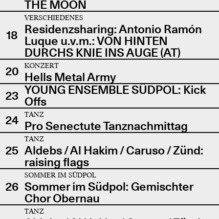
THE MOON
VERSCHIEDENES
Residenzsharing: Antonio Ramón
18
Luque u.v.m.: VON HINTEN
DURCHS KNIE INS AUGE (AT)
KONZERT
20
Hells Metal Army
YOUNG ENSEMBLE SÜDPOL: Kick
23
Offs
TANZ
24
Pro Senectute Tanznachmittag
TANZ
25
Aldebs / Al Hakim / Caruso / Zünd:
raising flags
SOMMER IM SÜDPOL
26
Sommer im Südpol: Gemischter
Chor Obernau
TANZ