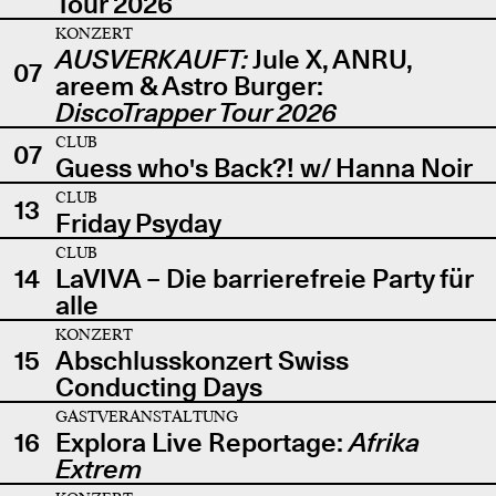
Tour 2026
KONZERT
AUSVERKAUFT:
Jule X, ANRU,
07
areem & Astro Burger:
DiscoTrapper Tour 2026
CLUB
07
Guess who's Back?! w/ Hanna Noir
CLUB
13
Friday Psyday
CLUB
14
LaVIVA – Die barrierefreie Party für
alle
KONZERT
15
Abschlusskonzert Swiss
Conducting Days
GASTVERANSTALTUNG
16
Explora Live Reportage:
Afrika
Extrem