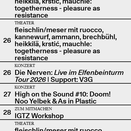
heikkilä, krstić, mauchle:
togetherness - pleasure as
resistance
THEATER
fleischlin/meser mit ruocco,
kannewurf, ammann, brechbühl,
26
heikkilä, krstić, mauchle:
togetherness - pleasure as
resistance
KONZERT
26
Die Nerven:
Live im Elfenbeinturm
Tour 2026
| Support: V3G
KONZERT
27
High on the Sound #10: Doom!
Noo Yelbek & As in Plastic
ZUM MITMACHEN
28
IGTZ Workshop
THEATER
fleischlin/meser mit ruocco,