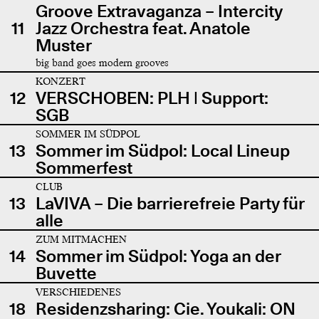
Groove Extravaganza – Intercity
11
Jazz Orchestra feat. Anatole
Muster
big band goes modern grooves
KONZERT
12
VERSCHOBEN: PLH | Support:
SGB
SOMMER IM SÜDPOL
13
Sommer im Südpol: Local Lineup
Sommerfest
CLUB
13
LaVIVA – Die barrierefreie Party für
alle
ZUM MITMACHEN
14
Sommer im Südpol: Yoga an der
Buvette
VERSCHIEDENES
18
Residenzsharing: Cie. Youkali: ON