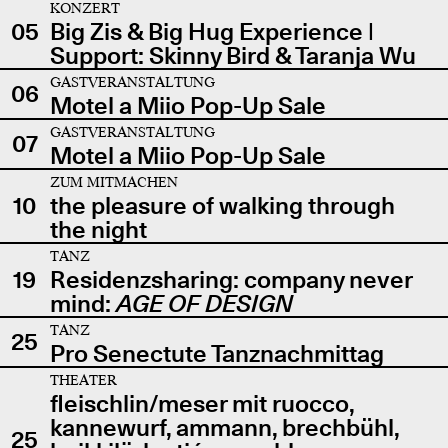
KONZERT
05
Big Zis & Big Hug Experience |
Support: Skinny Bird & Taranja Wu
GASTVERANSTALTUNG
06
Motel a Miio Pop-Up Sale
GASTVERANSTALTUNG
07
Motel a Miio Pop-Up Sale
ZUM MITMACHEN
10
the pleasure of walking through
the night
TANZ
19
Residenzsharing: company never
mind:
AGE OF DESIGN
TANZ
25
Pro Senectute Tanznachmittag
THEATER
fleischlin/meser mit ruocco,
kannewurf, ammann, brechbühl,
25