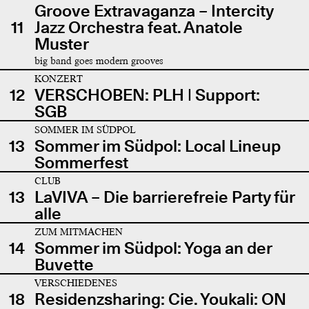
Groove Extravaganza – Intercity
11
Jazz Orchestra feat. Anatole
Muster
big band goes modern grooves
KONZERT
12
VERSCHOBEN: PLH | Support:
SGB
SOMMER IM SÜDPOL
13
Sommer im Südpol: Local Lineup
Sommerfest
CLUB
13
LaVIVA – Die barrierefreie Party für
alle
ZUM MITMACHEN
14
Sommer im Südpol: Yoga an der
Buvette
VERSCHIEDENES
18
Residenzsharing: Cie. Youkali: ON