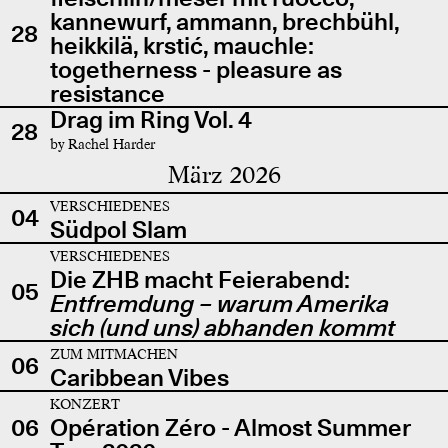
kannewurf, ammann, brechbühl,
28
heikkilä, krstić, mauchle:
togetherness - pleasure as
resistance
Drag im Ring Vol. 4
28
by Rachel Harder
März 2026
VERSCHIEDENES
04
Südpol Slam
VERSCHIEDENES
Die ZHB macht Feierabend:
05
Entfremdung – warum Amerika
sich (und uns) abhanden kommt
ZUM MITMACHEN
06
Caribbean Vibes
KONZERT
06
Opération Zéro - Almost Summer