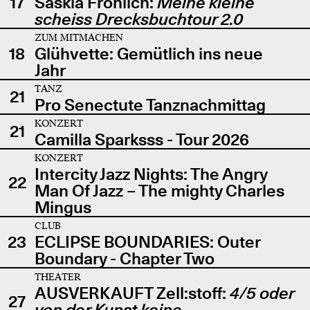
17
Saskia Fröhlich:
Meine kleine
scheiss Drecksbuchtour 2.0
ZUM MITMACHEN
18
Glühvette: Gemütlich ins neue
Jahr
TANZ
21
Pro Senectute Tanznachmittag
KONZERT
21
Camilla Sparksss - Tour 2026
KONZERT
Intercity Jazz Nights: The Angry
22
Man Of Jazz – The mighty Charles
Mingus
CLUB
23
ECLIPSE BOUNDARIES: Outer
Boundary - Chapter Two
THEATER
AUSVERKAUFT Zell:stoff:
4/5 oder
27
von der Kunst keine