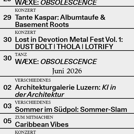
WÆXE:
OBSOLESCENCE
KONZERT
29
Tante Kaspar: Albumtaufe &
Basement Roots
KONZERT
30
Lost in Devotion Metal Fest Vol. 1:
DUST BOLT | THOLA | LOTRIFY
TANZ
30
WÆXE:
OBSOLESCENCE
Juni 2026
VERSCHIEDENES
02
Architekturgalerie Luzern:
KI in
der Architektur
VERSCHIEDENES
03
Sommer im Südpol: Sommer-Slam
ZUM MITMACHEN
05
Caribbean Vibes
KONZERT