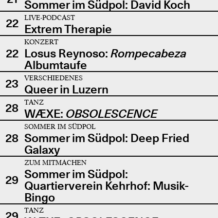
Sommer im Südpol: David Koch
LIVE-PODCAST
22
Extrem Therapie
KONZERT
22
Losus Reynoso:
Rompecabeza
Albumtaufe
VERSCHIEDENES
23
Queer in Luzern
TANZ
28
WÆXE:
OBSOLESCENCE
SOMMER IM SÜDPOL
28
Sommer im Südpol: Deep Fried
Galaxy
ZUM MITMACHEN
Sommer im Südpol:
29
Quartierverein Kehrhof: Musik-
Bingo
TANZ
29