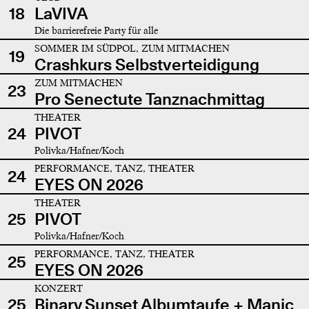
18
LaVIVA
Die barrierefreie Party für alle
SOMMER IM SÜDPOL, ZUM MITMACHEN
19
Crashkurs Selbstverteidigung
ZUM MITMACHEN
23
Pro Senectute Tanznachmittag
THEATER
24
PIVOT
Polivka/Hafner/Koch
PERFORMANCE, TANZ, THEATER
24
EYES ON 2026
THEATER
25
PIVOT
Polivka/Hafner/Koch
PERFORMANCE, TANZ, THEATER
25
EYES ON 2026
KONZERT
25
Binary Sunset Albumtaufe + Manic