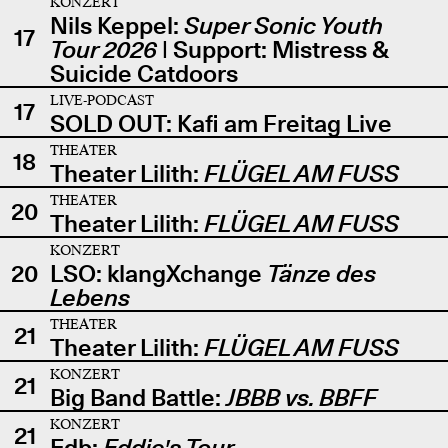
KONZERT
Nils Keppel:
Super Sonic Youth
17
Tour 2026
| Support: Mistress &
Suicide Catdoors
LIVE-PODCAST
17
SOLD OUT: Kafi am Freitag Live
THEATER
18
Theater Lilith:
FLÜGEL AM FUSS
THEATER
20
Theater Lilith:
FLÜGEL AM FUSS
KONZERT
20
LSO: klangXchange
Tänze des
Lebens
THEATER
21
Theater Lilith:
FLÜGEL AM FUSS
KONZERT
21
Big Band Battle:
JBBB vs. BBFF
KONZERT
21
Edb:
Eddie's Tour