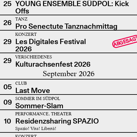
25
YOUNG ENSEMBLE SÜDPOL: Kick
Offs
TANZ
26
Pro Senectute Tanznachmittag
KONZERT
ABGESAG
29
Les Digitales Festival
2026
VERSCHIEDENES
29
Kulturachsenfest 2026
September 2026
CLUB
05
Last Move
SOMMER IM SÜDPOL
09
Sommer-Slam
PERFORMANCE, THEATER
10
Residenzsharing SPAZIO
Spazio! Vita! Libertà!
KONZERT