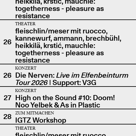
heikkilä, krstić, mauchle:
togetherness - pleasure as
resistance
THEATER
fleischlin/meser mit ruocco,
kannewurf, ammann, brechbühl,
26
heikkilä, krstić, mauchle:
togetherness - pleasure as
resistance
KONZERT
26
Die Nerven:
Live im Elfenbeinturm
Tour 2026
| Support: V3G
KONZERT
27
High on the Sound #10: Doom!
Noo Yelbek & As in Plastic
ZUM MITMACHEN
28
IGTZ Workshop
THEATER
fleischlin/meser mit ruocco,