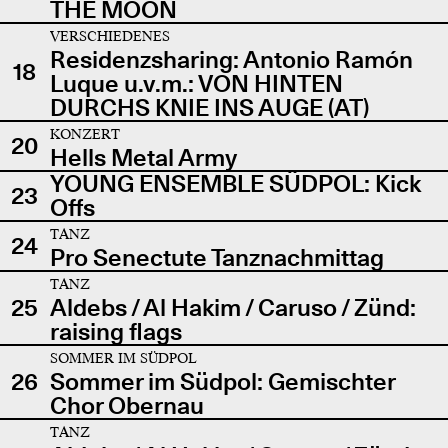
THE MOON
VERSCHIEDENES
Residenzsharing: Antonio Ramón
18
Luque u.v.m.: VON HINTEN
DURCHS KNIE INS AUGE (AT)
KONZERT
20
Hells Metal Army
YOUNG ENSEMBLE SÜDPOL: Kick
23
Offs
TANZ
24
Pro Senectute Tanznachmittag
TANZ
25
Aldebs / Al Hakim / Caruso / Zünd:
raising flags
SOMMER IM SÜDPOL
26
Sommer im Südpol: Gemischter
Chor Obernau
TANZ