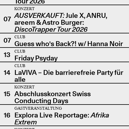
Tour 2026
KONZERT
AUSVERKAUFT:
Jule X, ANRU,
07
areem & Astro Burger:
DiscoTrapper Tour 2026
CLUB
07
Guess who's Back?! w/ Hanna Noir
CLUB
13
Friday Psyday
CLUB
14
LaVIVA – Die barrierefreie Party für
alle
KONZERT
15
Abschlusskonzert Swiss
Conducting Days
GASTVERANSTALTUNG
16
Explora Live Reportage:
Afrika
Extrem