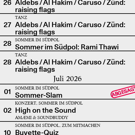
26
Aldebs / Al Hakim / Caruso / Zünd:
raising flags
TANZ
27
Aldebs / Al Hakim / Caruso / Zünd:
raising flags
SOMMER IM SÜDPOL
28
Sommer im Südpol: Rami Thawi
TANZ
28
Aldebs / Al Hakim / Caruso / Zünd:
raising flags
Juli 2026
SOMMER IM SÜDPOL
ABGESAG
01
Sommer-Slam
KONZERT, SOMMER IM SÜDPOL
02
High on the Sound
AMÆMI & SOUNDBUDDY
SOMMER IM SÜDPOL, ZUM MITMACHEN
10
Buvette-Quiz