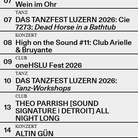
07
Wein im Ohr
TANZ
07
DAS TANZFEST LUZERN 2026: Cie
7273:
Dead Horse in a Bathtub
KONZERT
08
High on the Sound #11: Club Arielle
& Bruyante
CLUB
09
oneHSLU Fest 2026
TANZ
10
DAS TANZFEST LUZERN 2026:
Tanz-Workshops
CLUB
THEO PARRISH [SOUND
13
SIGNATURE | DETROIT] ALL
NIGHT LONG
KONZERT
14
ALTIN GÜN