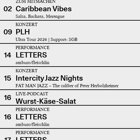
ZUM MITMACHEN
02
Caribbean Vibes
Salsa, Bachata, Merengue
KONZERT
09
PLH
Ultra Tour 2026 | Support: SGB
PERFORMANCE
14
LETTERS
amburo/fleischlin
KONZERT
15
Intercity Jazz Nights
FAT MAN JAZZ – The caliber of Peter Herbolzheimer
LIVE-PODCAST
16
Wurst-Käse-Salat
PERFORMANCE
16
LETTERS
amburo/fleischlin
PERFORMANCE
17
LETTERS