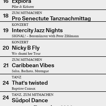
16
Explora
Pilze & Kräuter
ZUM MITMACHEN
18
Pro Senectute Tanznachmittag
KONZERT
19
Intercity Jazz Nights
SIGNAL! – Beromünster with Peter Zihlmann
KONZERT
20
Nicky B Fly
Wo chumi her Tour
ZUM MITMACHEN
21
Caribbean Vibes
Salsa, Bachata, Merengue
TANZ
24
That's twisted
Baptiste Cazaux
TANZ, ZUM MITMACHEN
24
Südpol Dance