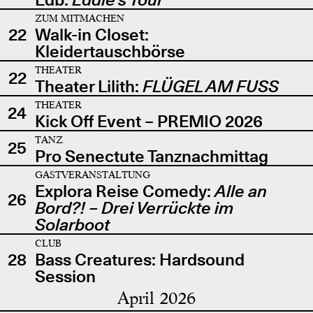
ZUM MITMACHEN
22
Walk-in Closet:
Kleidertauschbörse
THEATER
22
Theater Lilith:
FLÜGEL AM FUSS
THEATER
24
Kick Off Event – PREMIO 2026
TANZ
25
Pro Senectute Tanznachmittag
GASTVERANSTALTUNG
Explora Reise Comedy:
Alle an
26
Bord?! – Drei Verrückte im
Solarboot
CLUB
28
Bass Creatures: Hardsound
Session
April 2026