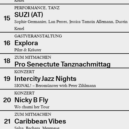
Kenel
PERFORMANCE, TANZ
SUZI (AT)
15
Sophie Germanier, Lan Perces, Jessica Tamsin Allemann, Dustin
Kenel
GASTVERANSTALTUNG
16
Explora
Pilze & Kräuter
ZUM MITMACHEN
18
Pro Senectute Tanznachmittag
KONZERT
19
Intercity Jazz Nights
SIGNAL! – Beromünster with Peter Zihlmann
KONZERT
20
Nicky B Fly
Wo chumi her Tour
ZUM MITMACHEN
21
Caribbean Vibes
Salsa, Bachata, Merengue