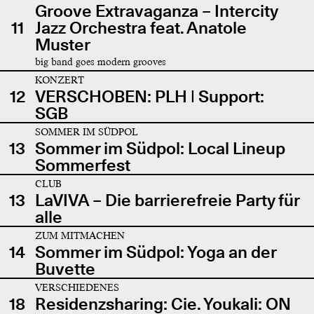
Groove Extravaganza – Intercity
11
Jazz Orchestra feat. Anatole
Muster
big band goes modern grooves
KONZERT
12
VERSCHOBEN: PLH | Support:
SGB
SOMMER IM SÜDPOL
13
Sommer im Südpol: Local Lineup
Sommerfest
CLUB
13
LaVIVA – Die barrierefreie Party für
alle
ZUM MITMACHEN
14
Sommer im Südpol: Yoga an der
Buvette
VERSCHIEDENES
18
Residenzsharing: Cie. Youkali: ON