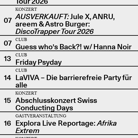
Tour 2026
KONZERT
AUSVERKAUFT:
Jule X, ANRU,
07
areem & Astro Burger:
DiscoTrapper Tour 2026
CLUB
07
Guess who's Back?! w/ Hanna Noir
CLUB
13
Friday Psyday
CLUB
14
LaVIVA – Die barrierefreie Party für
alle
KONZERT
15
Abschlusskonzert Swiss
Conducting Days
GASTVERANSTALTUNG
16
Explora Live Reportage:
Afrika
Extrem