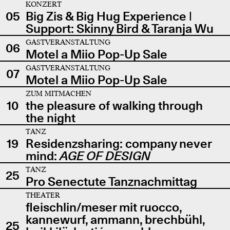
KONZERT
05
Big Zis & Big Hug Experience |
Support: Skinny Bird & Taranja Wu
GASTVERANSTALTUNG
06
Motel a Miio Pop-Up Sale
GASTVERANSTALTUNG
07
Motel a Miio Pop-Up Sale
ZUM MITMACHEN
10
the pleasure of walking through
the night
TANZ
19
Residenzsharing: company never
mind:
AGE OF DESIGN
TANZ
25
Pro Senectute Tanznachmittag
THEATER
fleischlin/meser mit ruocco,
kannewurf, ammann, brechbühl,
25