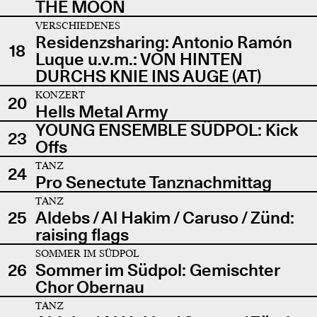
THE MOON
VERSCHIEDENES
Residenzsharing: Antonio Ramón
18
Luque u.v.m.: VON HINTEN
DURCHS KNIE INS AUGE (AT)
KONZERT
20
Hells Metal Army
YOUNG ENSEMBLE SÜDPOL: Kick
23
Offs
TANZ
24
Pro Senectute Tanznachmittag
TANZ
25
Aldebs / Al Hakim / Caruso / Zünd:
raising flags
SOMMER IM SÜDPOL
26
Sommer im Südpol: Gemischter
Chor Obernau
TANZ