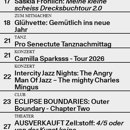
17
Saskia Fröhlich:
Meine kleine
scheiss Drecksbuchtour 2.0
ZUM MITMACHEN
18
Glühvette: Gemütlich ins neue
Jahr
TANZ
21
Pro Senectute Tanznachmittag
KONZERT
21
Camilla Sparksss - Tour 2026
KONZERT
Intercity Jazz Nights: The Angry
22
Man Of Jazz – The mighty Charles
Mingus
CLUB
23
ECLIPSE BOUNDARIES: Outer
Boundary - Chapter Two
THEATER
AUSVERKAUFT Zell:stoff:
4/5 oder
27
von der Kunst keine