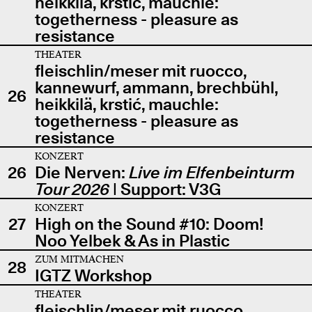
heikkilä, krstić, mauchle:
togetherness - pleasure as
resistance
THEATER
fleischlin/meser mit ruocco,
kannewurf, ammann, brechbühl,
26
heikkilä, krstić, mauchle:
togetherness - pleasure as
resistance
KONZERT
26
Die Nerven:
Live im Elfenbeinturm
Tour 2026
| Support: V3G
KONZERT
27
High on the Sound #10: Doom!
Noo Yelbek & As in Plastic
ZUM MITMACHEN
28
IGTZ Workshop
THEATER
fleischlin/meser mit ruocco,