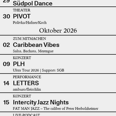
29
Südpol Dance
THEATER
30
PIVOT
Polivka/Hafner/Koch
Oktober 2026
ZUM MITMACHEN
02
Caribbean Vibes
Salsa, Bachata, Merengue
KONZERT
09
PLH
Ultra Tour 2026 | Support: SGB
PERFORMANCE
14
LETTERS
amburo/fleischlin
KONZERT
15
Intercity Jazz Nights
FAT MAN JAZZ – The caliber of Peter Herbolzheimer
LIVE-PODCAST