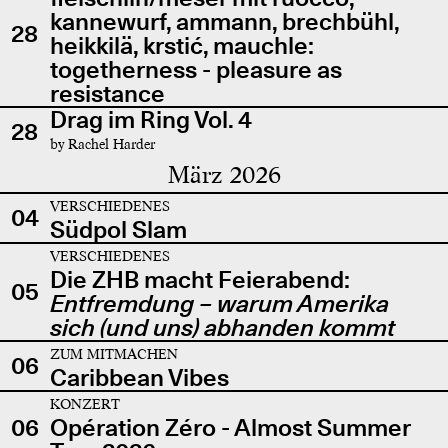
kannewurf, ammann, brechbühl,
28
heikkilä, krstić, mauchle:
togetherness - pleasure as
resistance
Drag im Ring Vol. 4
28
by Rachel Harder
März 2026
VERSCHIEDENES
04
Südpol Slam
VERSCHIEDENES
Die ZHB macht Feierabend:
05
Entfremdung – warum Amerika
sich (und uns) abhanden kommt
ZUM MITMACHEN
06
Caribbean Vibes
KONZERT
06
Opération Zéro - Almost Summer