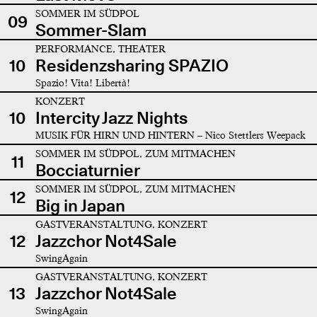
SOMMER IM SÜDPOL
09
Sommer-Slam
PERFORMANCE, THEATER
10
Residenzsharing SPAZIO
Spazio! Vita! Libertà!
KONZERT
10
Intercity Jazz Nights
MUSIK FÜR HIRN UND HINTERN – Nico Stettlers Weepack
SOMMER IM SÜDPOL, ZUM MITMACHEN
11
Bocciaturnier
SOMMER IM SÜDPOL, ZUM MITMACHEN
12
Big in Japan
GASTVERANSTALTUNG, KONZERT
12
Jazzchor Not4Sale
SwingAgain
GASTVERANSTALTUNG, KONZERT
13
Jazzchor Not4Sale
SwingAgain