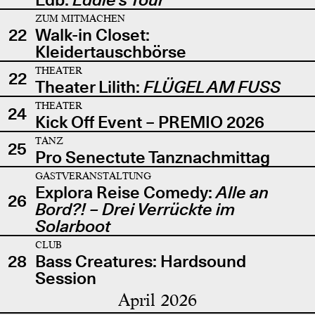
ZUM MITMACHEN
22
Walk-in Closet:
Kleidertauschbörse
THEATER
22
Theater Lilith:
FLÜGEL AM FUSS
THEATER
24
Kick Off Event – PREMIO 2026
TANZ
25
Pro Senectute Tanznachmittag
GASTVERANSTALTUNG
Explora Reise Comedy:
Alle an
26
Bord?! – Drei Verrückte im
Solarboot
CLUB
28
Bass Creatures: Hardsound
Session
April 2026