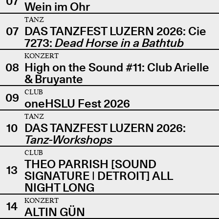
07
Wein im Ohr
TANZ
07
DAS TANZFEST LUZERN 2026: Cie
7273:
Dead Horse in a Bathtub
KONZERT
08
High on the Sound #11: Club Arielle
& Bruyante
CLUB
09
oneHSLU Fest 2026
TANZ
10
DAS TANZFEST LUZERN 2026:
Tanz-Workshops
CLUB
THEO PARRISH [SOUND
13
SIGNATURE | DETROIT] ALL
NIGHT LONG
KONZERT
14
ALTIN GÜN