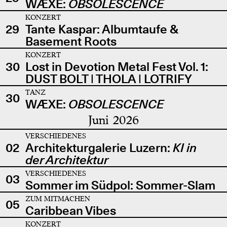
WÆXE:
OBSOLESCENCE
KONZERT
29
Tante Kaspar: Albumtaufe &
Basement Roots
KONZERT
30
Lost in Devotion Metal Fest Vol. 1:
DUST BOLT | THOLA | LOTRIFY
TANZ
30
WÆXE:
OBSOLESCENCE
Juni 2026
VERSCHIEDENES
02
Architekturgalerie Luzern:
KI in
der Architektur
VERSCHIEDENES
03
Sommer im Südpol: Sommer-Slam
ZUM MITMACHEN
05
Caribbean Vibes
KONZERT