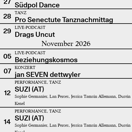
27
Südpol Dance
TANZ
28
Pro Senectute Tanznachmittag
LIVE-PODCAST
29
Drags Uncut
November 2026
LIVE-PODCAST
05
Beziehungskosmos
KONZERT
07
jan SEVEN dettwyler
PERFORMANCE, TANZ
SUZI (AT)
12
Sophie Germanier, Lan Perces, Jessica Tamsin Allemann, Dustin
Kenel
PERFORMANCE, TANZ
SUZI (AT)
14
Sophie Germanier, Lan Perces, Jessica Tamsin Allemann, Dustin