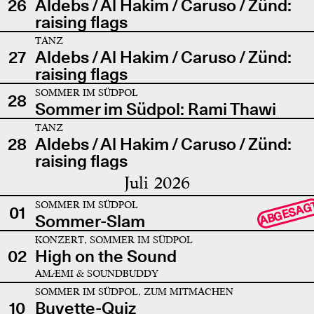
26
Aldebs / Al Hakim / Caruso / Zünd:
raising flags
TANZ
27
Aldebs / Al Hakim / Caruso / Zünd:
raising flags
SOMMER IM SÜDPOL
28
Sommer im Südpol: Rami Thawi
TANZ
28
Aldebs / Al Hakim / Caruso / Zünd:
raising flags
Juli 2026
SOMMER IM SÜDPOL
ABGESAG
01
Sommer-Slam
KONZERT, SOMMER IM SÜDPOL
02
High on the Sound
AMÆMI & SOUNDBUDDY
SOMMER IM SÜDPOL, ZUM MITMACHEN
10
Buvette-Quiz