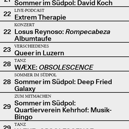
Sommer im Südpol: David Koch
LIVE-PODCAST
22
Extrem Therapie
KONZERT
22
Losus Reynoso:
Rompecabeza
Albumtaufe
VERSCHIEDENES
23
Queer in Luzern
TANZ
28
WÆXE:
OBSOLESCENCE
SOMMER IM SÜDPOL
28
Sommer im Südpol: Deep Fried
Galaxy
ZUM MITMACHEN
Sommer im Südpol:
29
Quartierverein Kehrhof: Musik-
Bingo
TANZ
29