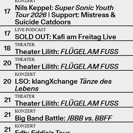
KONZERT
Nils Keppel:
Super Sonic Youth
17
Tour 2026
| Support: Mistress &
Suicide Catdoors
LIVE-PODCAST
17
SOLD OUT: Kafi am Freitag Live
THEATER
18
Theater Lilith:
FLÜGEL AM FUSS
THEATER
20
Theater Lilith:
FLÜGEL AM FUSS
KONZERT
20
LSO: klangXchange
Tänze des
Lebens
THEATER
21
Theater Lilith:
FLÜGEL AM FUSS
KONZERT
21
Big Band Battle:
JBBB vs. BBFF
KONZERT
21
Edb:
Eddie's Tour