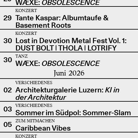
WÆXE:
OBSOLESCENCE
KONZERT
29
Tante Kaspar: Albumtaufe &
Basement Roots
KONZERT
30
Lost in Devotion Metal Fest Vol. 1:
DUST BOLT | THOLA | LOTRIFY
TANZ
30
WÆXE:
OBSOLESCENCE
Juni 2026
VERSCHIEDENES
02
Architekturgalerie Luzern:
KI in
der Architektur
VERSCHIEDENES
03
Sommer im Südpol: Sommer-Slam
ZUM MITMACHEN
05
Caribbean Vibes
KONZERT