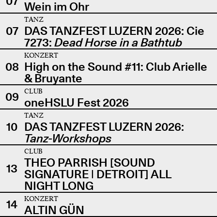
07
Wein im Ohr
TANZ
07
DAS TANZFEST LUZERN 2026: Cie
7273:
Dead Horse in a Bathtub
KONZERT
08
High on the Sound #11: Club Arielle
& Bruyante
CLUB
09
oneHSLU Fest 2026
TANZ
10
DAS TANZFEST LUZERN 2026:
Tanz-Workshops
CLUB
THEO PARRISH [SOUND
13
SIGNATURE | DETROIT] ALL
NIGHT LONG
KONZERT
14
ALTIN GÜN