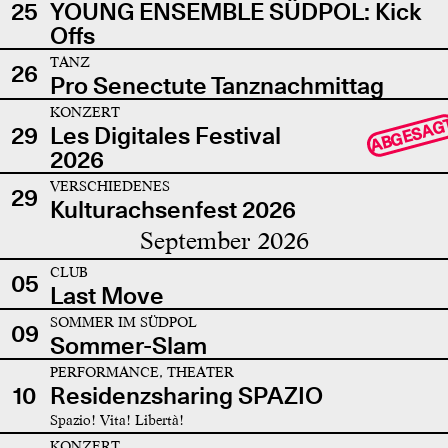
25
YOUNG ENSEMBLE SÜDPOL: Kick
Offs
TANZ
26
Pro Senectute Tanznachmittag
KONZERT
ABGESAG
29
Les Digitales Festival
2026
VERSCHIEDENES
29
Kulturachsenfest 2026
September 2026
CLUB
05
Last Move
SOMMER IM SÜDPOL
09
Sommer-Slam
PERFORMANCE, THEATER
10
Residenzsharing SPAZIO
Spazio! Vita! Libertà!
KONZERT