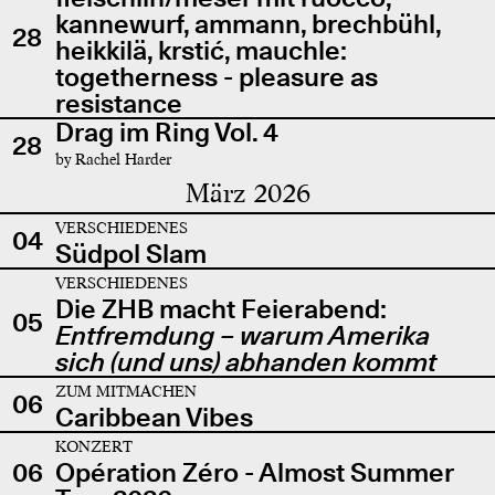
kannewurf, ammann, brechbühl,
28
heikkilä, krstić, mauchle:
togetherness - pleasure as
resistance
Drag im Ring Vol. 4
28
by Rachel Harder
März 2026
VERSCHIEDENES
04
Südpol Slam
VERSCHIEDENES
Die ZHB macht Feierabend:
05
Entfremdung – warum Amerika
sich (und uns) abhanden kommt
ZUM MITMACHEN
06
Caribbean Vibes
KONZERT
06
Opération Zéro - Almost Summer