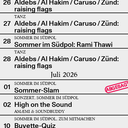
26
Aldebs / Al Hakim / Caruso / Zünd:
raising flags
TANZ
27
Aldebs / Al Hakim / Caruso / Zünd:
raising flags
SOMMER IM SÜDPOL
28
Sommer im Südpol: Rami Thawi
TANZ
28
Aldebs / Al Hakim / Caruso / Zünd:
raising flags
Juli 2026
SOMMER IM SÜDPOL
ABGESAG
01
Sommer-Slam
KONZERT, SOMMER IM SÜDPOL
02
High on the Sound
AMÆMI & SOUNDBUDDY
SOMMER IM SÜDPOL, ZUM MITMACHEN
10
Buvette-Quiz