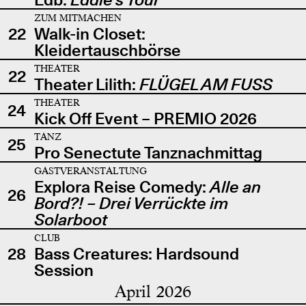
ZUM MITMACHEN
22
Walk-in Closet:
Kleidertauschbörse
THEATER
22
Theater Lilith:
FLÜGEL AM FUSS
THEATER
24
Kick Off Event – PREMIO 2026
TANZ
25
Pro Senectute Tanznachmittag
GASTVERANSTALTUNG
Explora Reise Comedy:
Alle an
26
Bord?! – Drei Verrückte im
Solarboot
CLUB
28
Bass Creatures: Hardsound
Session
April 2026