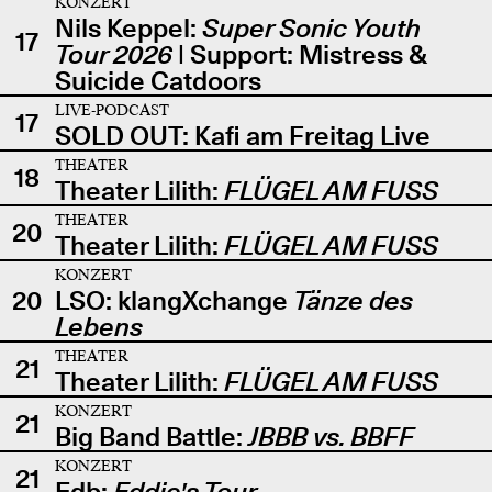
KONZERT
Nils Keppel:
Super Sonic Youth
17
Tour 2026
| Support: Mistress &
Suicide Catdoors
LIVE-PODCAST
17
SOLD OUT: Kafi am Freitag Live
THEATER
18
Theater Lilith:
FLÜGEL AM FUSS
THEATER
20
Theater Lilith:
FLÜGEL AM FUSS
KONZERT
20
LSO: klangXchange
Tänze des
Lebens
THEATER
21
Theater Lilith:
FLÜGEL AM FUSS
KONZERT
21
Big Band Battle:
JBBB vs. BBFF
KONZERT
21
Edb:
Eddie's Tour