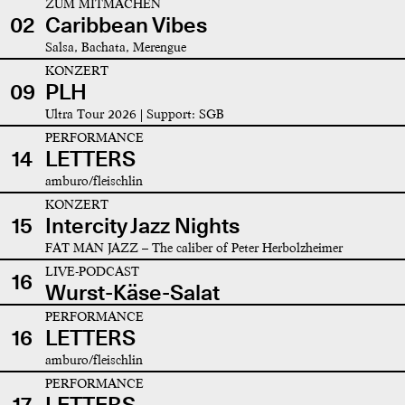
ZUM MITMACHEN
02
Caribbean Vibes
Salsa, Bachata, Merengue
KONZERT
09
PLH
Ultra Tour 2026 | Support: SGB
PERFORMANCE
14
LETTERS
amburo/fleischlin
KONZERT
15
Intercity Jazz Nights
FAT MAN JAZZ – The caliber of Peter Herbolzheimer
LIVE-PODCAST
16
Wurst-Käse-Salat
PERFORMANCE
16
LETTERS
amburo/fleischlin
PERFORMANCE
17
LETTERS