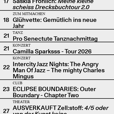
17
Saskia Fröhlich:
Meine kleine
scheiss Drecksbuchtour 2.0
ZUM MITMACHEN
18
Glühvette: Gemütlich ins neue
Jahr
TANZ
21
Pro Senectute Tanznachmittag
KONZERT
21
Camilla Sparksss - Tour 2026
KONZERT
Intercity Jazz Nights: The Angry
22
Man Of Jazz – The mighty Charles
Mingus
CLUB
23
ECLIPSE BOUNDARIES: Outer
Boundary - Chapter Two
THEATER
AUSVERKAUFT Zell:stoff:
4/5 oder
27
von der Kunst keine