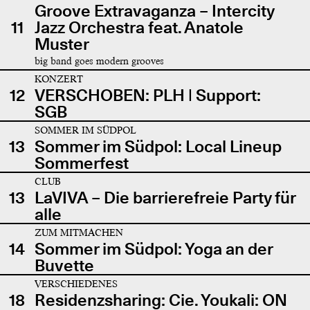
Groove Extravaganza – Intercity
11
Jazz Orchestra feat. Anatole
Muster
big band goes modern grooves
KONZERT
12
VERSCHOBEN: PLH | Support:
SGB
SOMMER IM SÜDPOL
13
Sommer im Südpol: Local Lineup
Sommerfest
CLUB
13
LaVIVA – Die barrierefreie Party für
alle
ZUM MITMACHEN
14
Sommer im Südpol: Yoga an der
Buvette
VERSCHIEDENES
18
Residenzsharing: Cie. Youkali: ON