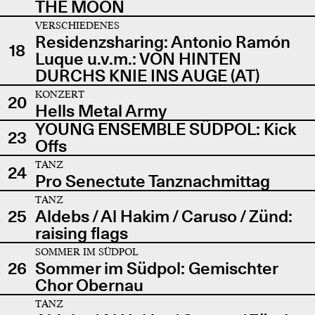
THE MOON
VERSCHIEDENES
Residenzsharing: Antonio Ramón
18
Luque u.v.m.: VON HINTEN
DURCHS KNIE INS AUGE (AT)
KONZERT
20
Hells Metal Army
YOUNG ENSEMBLE SÜDPOL: Kick
23
Offs
TANZ
24
Pro Senectute Tanznachmittag
TANZ
25
Aldebs / Al Hakim / Caruso / Zünd:
raising flags
SOMMER IM SÜDPOL
26
Sommer im Südpol: Gemischter
Chor Obernau
TANZ