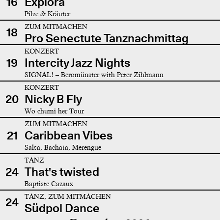
16
Explora
Pilze & Kräuter
ZUM MITMACHEN
18
Pro Senectute Tanznachmittag
KONZERT
19
Intercity Jazz Nights
SIGNAL! – Beromünster with Peter Zihlmann
KONZERT
20
Nicky B Fly
Wo chumi her Tour
ZUM MITMACHEN
21
Caribbean Vibes
Salsa, Bachata, Merengue
TANZ
24
That's twisted
Baptiste Cazaux
TANZ, ZUM MITMACHEN
24
Südpol Dance