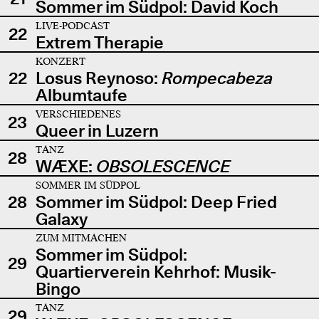
Sommer im Südpol: David Koch
LIVE-PODCAST
22
Extrem Therapie
KONZERT
22
Losus Reynoso:
Rompecabeza
Albumtaufe
VERSCHIEDENES
23
Queer in Luzern
TANZ
28
WÆXE:
OBSOLESCENCE
SOMMER IM SÜDPOL
28
Sommer im Südpol: Deep Fried
Galaxy
ZUM MITMACHEN
Sommer im Südpol:
29
Quartierverein Kehrhof: Musik-
Bingo
TANZ
29