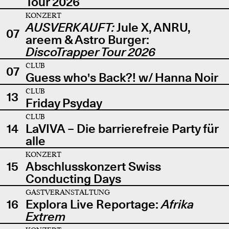
Tour 2026
KONZERT
AUSVERKAUFT:
Jule X, ANRU,
07
areem & Astro Burger:
DiscoTrapper Tour 2026
CLUB
07
Guess who's Back?! w/ Hanna Noir
CLUB
13
Friday Psyday
CLUB
14
LaVIVA – Die barrierefreie Party für
alle
KONZERT
15
Abschlusskonzert Swiss
Conducting Days
GASTVERANSTALTUNG
16
Explora Live Reportage:
Afrika
Extrem