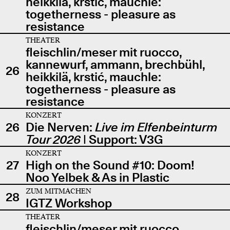
heikkilä, krstić, mauchle:
togetherness - pleasure as
resistance
THEATER
fleischlin/meser mit ruocco,
kannewurf, ammann, brechbühl,
26
heikkilä, krstić, mauchle:
togetherness - pleasure as
resistance
KONZERT
26
Die Nerven:
Live im Elfenbeinturm
Tour 2026
| Support: V3G
KONZERT
27
High on the Sound #10: Doom!
Noo Yelbek & As in Plastic
ZUM MITMACHEN
28
IGTZ Workshop
THEATER
fleischlin/meser mit ruocco,