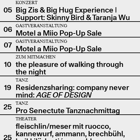
KONZERT
05
Big Zis & Big Hug Experience |
Support: Skinny Bird & Taranja Wu
GASTVERANSTALTUNG
06
Motel a Miio Pop-Up Sale
GASTVERANSTALTUNG
07
Motel a Miio Pop-Up Sale
ZUM MITMACHEN
10
the pleasure of walking through
the night
TANZ
19
Residenzsharing: company never
mind:
AGE OF DESIGN
TANZ
25
Pro Senectute Tanznachmittag
THEATER
fleischlin/meser mit ruocco,
kannewurf, ammann, brechbühl,
25