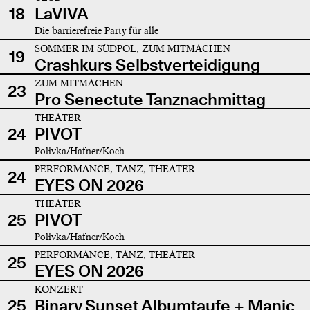
18
LaVIVA
Die barrierefreie Party für alle
SOMMER IM SÜDPOL, ZUM MITMACHEN
19
Crashkurs Selbstverteidigung
ZUM MITMACHEN
23
Pro Senectute Tanznachmittag
THEATER
24
PIVOT
Polivka/Hafner/Koch
PERFORMANCE, TANZ, THEATER
24
EYES ON 2026
THEATER
25
PIVOT
Polivka/Hafner/Koch
PERFORMANCE, TANZ, THEATER
25
EYES ON 2026
KONZERT
25
Binary Sunset Albumtaufe + Manic