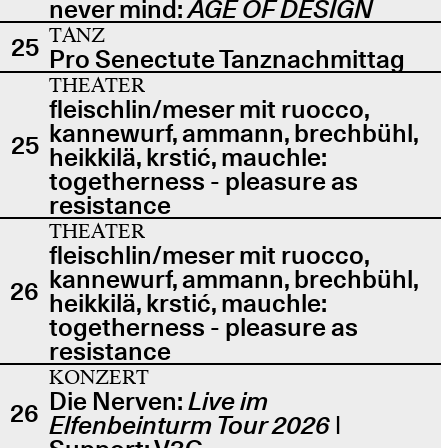
never mind:
AGE OF DESIGN
TANZ
25
Pro Senectute Tanznachmittag
THEATER
fleischlin/meser mit ruocco,
kannewurf, ammann, brechbühl,
25
heikkilä, krstić, mauchle:
togetherness - pleasure as
resistance
THEATER
fleischlin/meser mit ruocco,
kannewurf, ammann, brechbühl,
26
heikkilä, krstić, mauchle:
togetherness - pleasure as
resistance
KONZERT
Die Nerven:
Live im
26
Elfenbeinturm Tour 2026
|