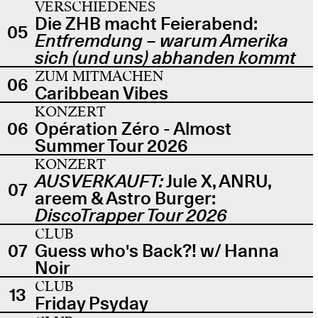
VERSCHIEDENES
Die ZHB macht Feierabend:
05
Entfremdung – warum Amerika
sich (und uns) abhanden kommt
ZUM MITMACHEN
06
Caribbean Vibes
KONZERT
06
Opération Zéro - Almost
Summer Tour 2026
KONZERT
AUSVERKAUFT:
Jule X, ANRU,
07
areem & Astro Burger:
DiscoTrapper Tour 2026
CLUB
07
Guess who's Back?! w/ Hanna
Noir
CLUB
13
Friday Psyday