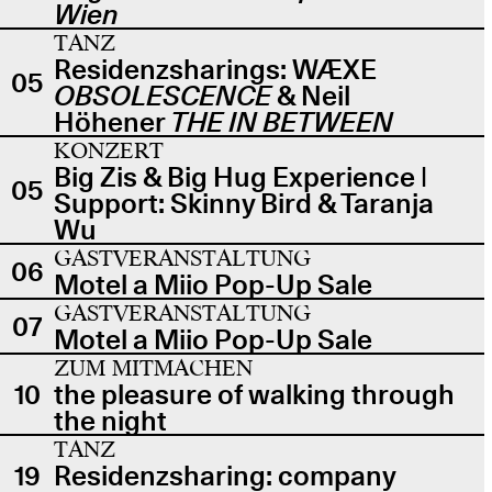
Wien
TANZ
Residenzsharings: WÆXE
05
OBSOLESCENCE
& Neil
Höhener
THE IN BETWEEN
KONZERT
Big Zis & Big Hug Experience |
05
Support: Skinny Bird & Taranja
Wu
GASTVERANSTALTUNG
06
Motel a Miio Pop-Up Sale
GASTVERANSTALTUNG
07
Motel a Miio Pop-Up Sale
ZUM MITMACHEN
10
the pleasure of walking through
the night
TANZ
19
Residenzsharing: company