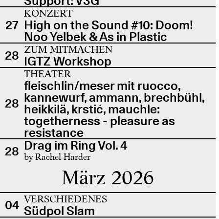
Support: V3G
KONZERT
27
High on the Sound #10: Doom!
Noo Yelbek & As in Plastic
ZUM MITMACHEN
28
IGTZ Workshop
THEATER
fleischlin/meser mit ruocco,
kannewurf, ammann, brechbühl,
28
heikkilä, krstić, mauchle:
togetherness - pleasure as
resistance
Drag im Ring Vol. 4
28
by Rachel Harder
März 2026
VERSCHIEDENES
04
Südpol Slam