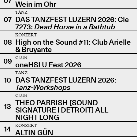
07
Wein im Ohr
TANZ
07
DAS TANZFEST LUZERN 2026: Cie
7273:
Dead Horse in a Bathtub
KONZERT
08
High on the Sound #11: Club Arielle
& Bruyante
CLUB
09
oneHSLU Fest 2026
TANZ
10
DAS TANZFEST LUZERN 2026:
Tanz-Workshops
CLUB
THEO PARRISH [SOUND
13
SIGNATURE | DETROIT] ALL
NIGHT LONG
KONZERT
14
ALTIN GÜN