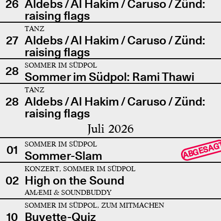
26
Aldebs / Al Hakim / Caruso / Zünd:
raising flags
TANZ
27
Aldebs / Al Hakim / Caruso / Zünd:
raising flags
SOMMER IM SÜDPOL
28
Sommer im Südpol: Rami Thawi
TANZ
28
Aldebs / Al Hakim / Caruso / Zünd:
raising flags
Juli 2026
SOMMER IM SÜDPOL
ABGESAG
01
Sommer-Slam
KONZERT, SOMMER IM SÜDPOL
02
High on the Sound
AMÆMI & SOUNDBUDDY
SOMMER IM SÜDPOL, ZUM MITMACHEN
10
Buvette-Quiz