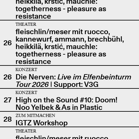
heikkilä, krstić, mauchle:
togetherness - pleasure as
resistance
THEATER
fleischlin/meser mit ruocco,
kannewurf, ammann, brechbühl,
26
heikkilä, krstić, mauchle:
togetherness - pleasure as
resistance
KONZERT
26
Die Nerven:
Live im Elfenbeinturm
Tour 2026
| Support: V3G
KONZERT
27
High on the Sound #10: Doom!
Noo Yelbek & As in Plastic
ZUM MITMACHEN
28
IGTZ Workshop
THEATER
fleischlin/meser mit ruocco,