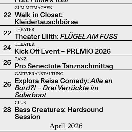
ZUM MITMACHEN
22
Walk-in Closet:
Kleidertauschbörse
THEATER
22
Theater Lilith:
FLÜGEL AM FUSS
THEATER
24
Kick Off Event – PREMIO 2026
TANZ
25
Pro Senectute Tanznachmittag
GASTVERANSTALTUNG
Explora Reise Comedy:
Alle an
26
Bord?! – Drei Verrückte im
Solarboot
CLUB
28
Bass Creatures: Hardsound
Session
April 2026