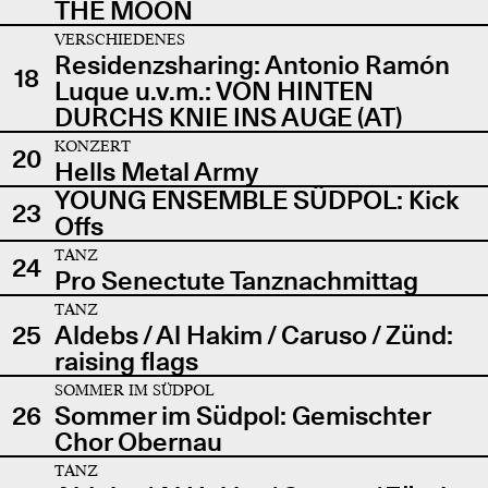
THE MOON
VERSCHIEDENES
Residenzsharing: Antonio Ramón
18
Luque u.v.m.: VON HINTEN
DURCHS KNIE INS AUGE (AT)
KONZERT
20
Hells Metal Army
YOUNG ENSEMBLE SÜDPOL: Kick
23
Offs
TANZ
24
Pro Senectute Tanznachmittag
TANZ
25
Aldebs / Al Hakim / Caruso / Zünd:
raising flags
SOMMER IM SÜDPOL
26
Sommer im Südpol: Gemischter
Chor Obernau
TANZ