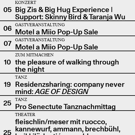
KONZERT
05
Big Zis & Big Hug Experience |
Support: Skinny Bird & Taranja Wu
GASTVERANSTALTUNG
06
Motel a Miio Pop-Up Sale
GASTVERANSTALTUNG
07
Motel a Miio Pop-Up Sale
ZUM MITMACHEN
10
the pleasure of walking through
the night
TANZ
19
Residenzsharing: company never
mind:
AGE OF DESIGN
TANZ
25
Pro Senectute Tanznachmittag
THEATER
fleischlin/meser mit ruocco,
kannewurf, ammann, brechbühl,
25