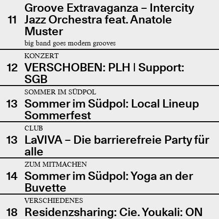
Groove Extravaganza – Intercity
11
Jazz Orchestra feat. Anatole
Muster
big band goes modern grooves
KONZERT
12
VERSCHOBEN: PLH | Support:
SGB
SOMMER IM SÜDPOL
13
Sommer im Südpol: Local Lineup
Sommerfest
CLUB
13
LaVIVA – Die barrierefreie Party für
alle
ZUM MITMACHEN
14
Sommer im Südpol: Yoga an der
Buvette
VERSCHIEDENES
18
Residenzsharing: Cie. Youkali: ON