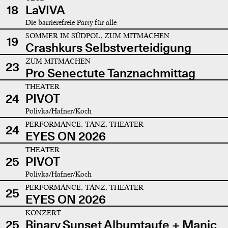
18
LaVIVA
Die barrierefreie Party für alle
SOMMER IM SÜDPOL, ZUM MITMACHEN
19
Crashkurs Selbstverteidigung
ZUM MITMACHEN
23
Pro Senectute Tanznachmittag
THEATER
24
PIVOT
Polivka/Hafner/Koch
PERFORMANCE, TANZ, THEATER
24
EYES ON 2026
THEATER
25
PIVOT
Polivka/Hafner/Koch
PERFORMANCE, TANZ, THEATER
25
EYES ON 2026
KONZERT
25
Binary Sunset Albumtaufe + Manic