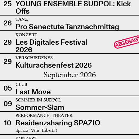
25
YOUNG ENSEMBLE SÜDPOL: Kick
Offs
TANZ
26
Pro Senectute Tanznachmittag
KONZERT
ABGESAG
29
Les Digitales Festival
2026
VERSCHIEDENES
29
Kulturachsenfest 2026
September 2026
CLUB
05
Last Move
SOMMER IM SÜDPOL
09
Sommer-Slam
PERFORMANCE, THEATER
10
Residenzsharing SPAZIO
Spazio! Vita! Libertà!
KONZERT