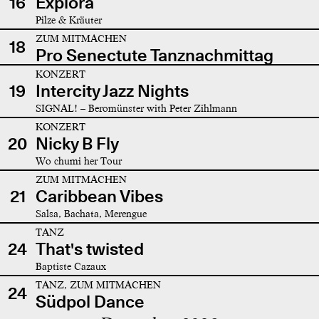
16
Explora
Pilze & Kräuter
ZUM MITMACHEN
18
Pro Senectute Tanznachmittag
KONZERT
19
Intercity Jazz Nights
SIGNAL! – Beromünster with Peter Zihlmann
KONZERT
20
Nicky B Fly
Wo chumi her Tour
ZUM MITMACHEN
21
Caribbean Vibes
Salsa, Bachata, Merengue
TANZ
24
That's twisted
Baptiste Cazaux
TANZ, ZUM MITMACHEN
24
Südpol Dance