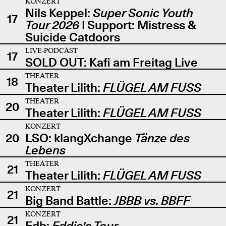
KONZERT
Nils Keppel:
Super Sonic Youth
17
Tour 2026
| Support: Mistress &
Suicide Catdoors
LIVE-PODCAST
17
SOLD OUT: Kafi am Freitag Live
THEATER
18
Theater Lilith:
FLÜGEL AM FUSS
THEATER
20
Theater Lilith:
FLÜGEL AM FUSS
KONZERT
20
LSO: klangXchange
Tänze des
Lebens
THEATER
21
Theater Lilith:
FLÜGEL AM FUSS
KONZERT
21
Big Band Battle:
JBBB vs. BBFF
KONZERT
21
Edb:
Eddie's Tour