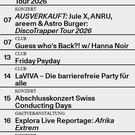
Tour 2026
KONZERT
AUSVERKAUFT:
Jule X, ANRU,
07
areem & Astro Burger:
DiscoTrapper Tour 2026
CLUB
07
Guess who's Back?! w/ Hanna Noir
CLUB
13
Friday Psyday
CLUB
14
LaVIVA – Die barrierefreie Party für
alle
KONZERT
15
Abschlusskonzert Swiss
Conducting Days
GASTVERANSTALTUNG
16
Explora Live Reportage:
Afrika
Extrem