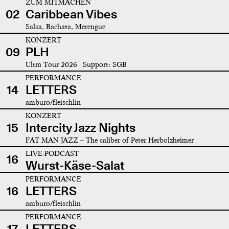
ZUM MITMACHEN
02
Caribbean Vibes
Salsa, Bachata, Merengue
KONZERT
09
PLH
Ultra Tour 2026 | Support: SGB
PERFORMANCE
14
LETTERS
amburo/fleischlin
KONZERT
15
Intercity Jazz Nights
FAT MAN JAZZ – The caliber of Peter Herbolzheimer
LIVE-PODCAST
16
Wurst-Käse-Salat
PERFORMANCE
16
LETTERS
amburo/fleischlin
PERFORMANCE
17
LETTERS