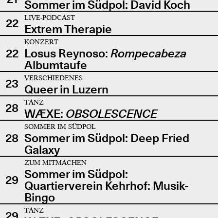
Sommer im Südpol: David Koch
LIVE-PODCAST
22
Extrem Therapie
KONZERT
22
Losus Reynoso:
Rompecabeza
Albumtaufe
VERSCHIEDENES
23
Queer in Luzern
TANZ
28
WÆXE:
OBSOLESCENCE
SOMMER IM SÜDPOL
28
Sommer im Südpol: Deep Fried
Galaxy
ZUM MITMACHEN
Sommer im Südpol:
29
Quartierverein Kehrhof: Musik-
Bingo
TANZ
29