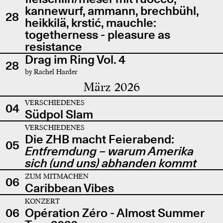
kannewurf, ammann, brechbühl,
28
heikkilä, krstić, mauchle:
togetherness - pleasure as
resistance
Drag im Ring Vol. 4
28
by Rachel Harder
März 2026
VERSCHIEDENES
04
Südpol Slam
VERSCHIEDENES
Die ZHB macht Feierabend:
05
Entfremdung – warum Amerika
sich (und uns) abhanden kommt
ZUM MITMACHEN
06
Caribbean Vibes
KONZERT
06
Opération Zéro - Almost Summer