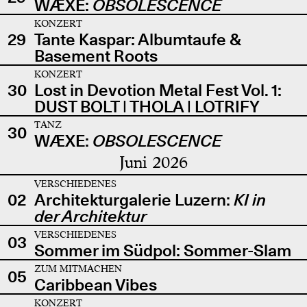
WÆXE:
OBSOLESCENCE
KONZERT
29
Tante Kaspar: Albumtaufe &
Basement Roots
KONZERT
30
Lost in Devotion Metal Fest Vol. 1:
DUST BOLT | THOLA | LOTRIFY
TANZ
30
WÆXE:
OBSOLESCENCE
Juni 2026
VERSCHIEDENES
02
Architekturgalerie Luzern:
KI in
der Architektur
VERSCHIEDENES
03
Sommer im Südpol: Sommer-Slam
ZUM MITMACHEN
05
Caribbean Vibes
KONZERT