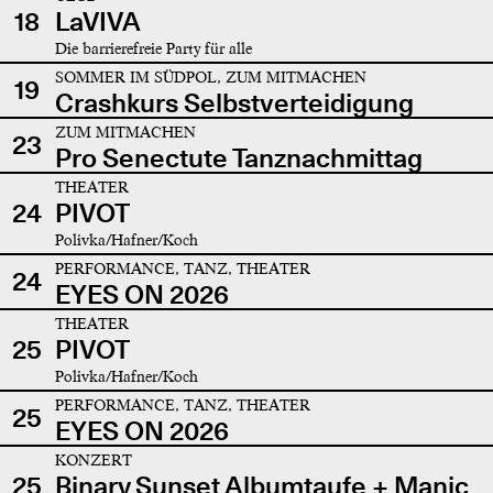
18
LaVIVA
Die barrierefreie Party für alle
SOMMER IM SÜDPOL, ZUM MITMACHEN
19
Crashkurs Selbstverteidigung
ZUM MITMACHEN
23
Pro Senectute Tanznachmittag
THEATER
24
PIVOT
Polivka/Hafner/Koch
PERFORMANCE, TANZ, THEATER
24
EYES ON 2026
THEATER
25
PIVOT
Polivka/Hafner/Koch
PERFORMANCE, TANZ, THEATER
25
EYES ON 2026
KONZERT
25
Binary Sunset Albumtaufe + Manic