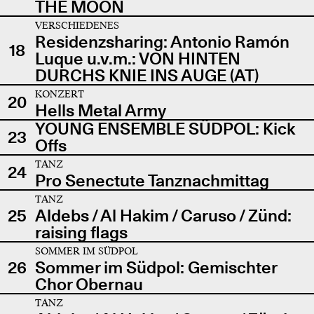
THE MOON
VERSCHIEDENES
Residenzsharing: Antonio Ramón
18
Luque u.v.m.: VON HINTEN
DURCHS KNIE INS AUGE (AT)
KONZERT
20
Hells Metal Army
YOUNG ENSEMBLE SÜDPOL: Kick
23
Offs
TANZ
24
Pro Senectute Tanznachmittag
TANZ
25
Aldebs / Al Hakim / Caruso / Zünd:
raising flags
SOMMER IM SÜDPOL
26
Sommer im Südpol: Gemischter
Chor Obernau
TANZ