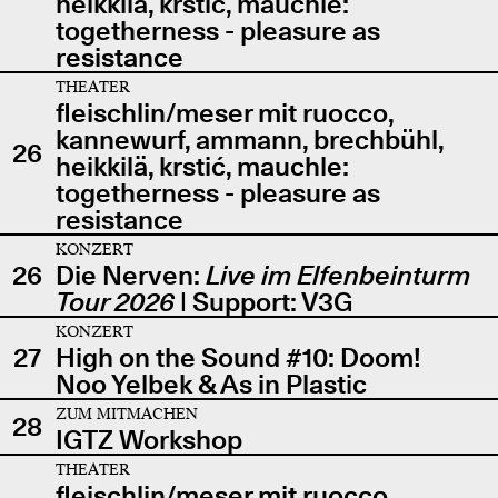
heikkilä, krstić, mauchle:
togetherness - pleasure as
resistance
THEATER
fleischlin/meser mit ruocco,
kannewurf, ammann, brechbühl,
26
heikkilä, krstić, mauchle:
togetherness - pleasure as
resistance
KONZERT
26
Die Nerven:
Live im Elfenbeinturm
Tour 2026
| Support: V3G
KONZERT
27
High on the Sound #10: Doom!
Noo Yelbek & As in Plastic
ZUM MITMACHEN
28
IGTZ Workshop
THEATER
fleischlin/meser mit ruocco,