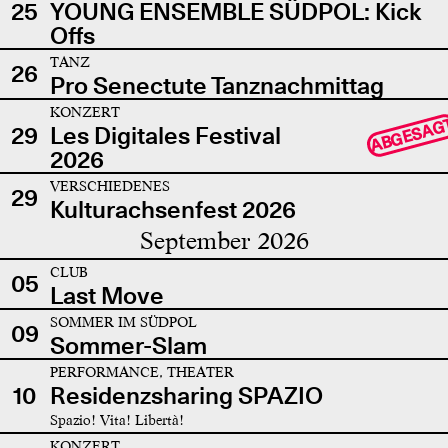
25
YOUNG ENSEMBLE SÜDPOL: Kick
Offs
TANZ
26
Pro Senectute Tanznachmittag
KONZERT
ABGESAG
29
Les Digitales Festival
2026
VERSCHIEDENES
29
Kulturachsenfest 2026
September 2026
CLUB
05
Last Move
SOMMER IM SÜDPOL
09
Sommer-Slam
PERFORMANCE, THEATER
10
Residenzsharing SPAZIO
Spazio! Vita! Libertà!
KONZERT