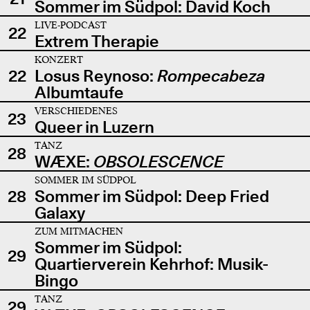
Sommer im Südpol: David Koch
LIVE-PODCAST
22
Extrem Therapie
KONZERT
22
Losus Reynoso:
Rompecabeza
Albumtaufe
VERSCHIEDENES
23
Queer in Luzern
TANZ
28
WÆXE:
OBSOLESCENCE
SOMMER IM SÜDPOL
28
Sommer im Südpol: Deep Fried
Galaxy
ZUM MITMACHEN
Sommer im Südpol:
29
Quartierverein Kehrhof: Musik-
Bingo
TANZ
29