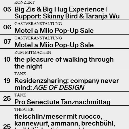
KONZERT
05
Big Zis & Big Hug Experience |
Support: Skinny Bird & Taranja Wu
GASTVERANSTALTUNG
06
Motel a Miio Pop-Up Sale
GASTVERANSTALTUNG
07
Motel a Miio Pop-Up Sale
ZUM MITMACHEN
10
the pleasure of walking through
the night
TANZ
19
Residenzsharing: company never
mind:
AGE OF DESIGN
TANZ
25
Pro Senectute Tanznachmittag
THEATER
fleischlin/meser mit ruocco,
kannewurf, ammann, brechbühl,
25