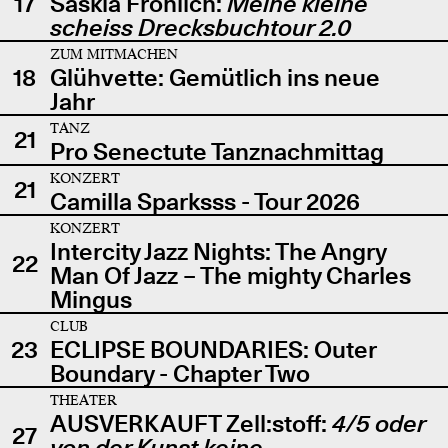
17
Saskia Fröhlich:
Meine kleine
scheiss Drecksbuchtour 2.0
ZUM MITMACHEN
18
Glühvette: Gemütlich ins neue
Jahr
TANZ
21
Pro Senectute Tanznachmittag
KONZERT
21
Camilla Sparksss - Tour 2026
KONZERT
Intercity Jazz Nights: The Angry
22
Man Of Jazz – The mighty Charles
Mingus
CLUB
23
ECLIPSE BOUNDARIES: Outer
Boundary - Chapter Two
THEATER
AUSVERKAUFT Zell:stoff:
4/5 oder
27
von der Kunst keine