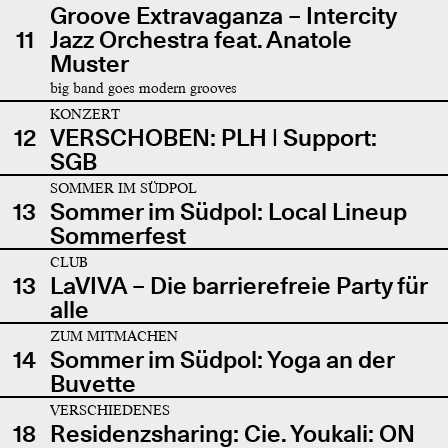
Groove Extravaganza – Intercity
11
Jazz Orchestra feat. Anatole
Muster
big band goes modern grooves
KONZERT
12
VERSCHOBEN: PLH | Support:
SGB
SOMMER IM SÜDPOL
13
Sommer im Südpol: Local Lineup
Sommerfest
CLUB
13
LaVIVA – Die barrierefreie Party für
alle
ZUM MITMACHEN
14
Sommer im Südpol: Yoga an der
Buvette
VERSCHIEDENES
18
Residenzsharing: Cie. Youkali: ON