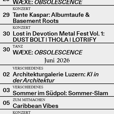
WÆXE:
OBSOLESCENCE
KONZERT
29
Tante Kaspar: Albumtaufe &
Basement Roots
KONZERT
30
Lost in Devotion Metal Fest Vol. 1:
DUST BOLT | THOLA | LOTRIFY
TANZ
30
WÆXE:
OBSOLESCENCE
Juni 2026
VERSCHIEDENES
02
Architekturgalerie Luzern:
KI in
der Architektur
VERSCHIEDENES
03
Sommer im Südpol: Sommer-Slam
ZUM MITMACHEN
05
Caribbean Vibes
KONZERT