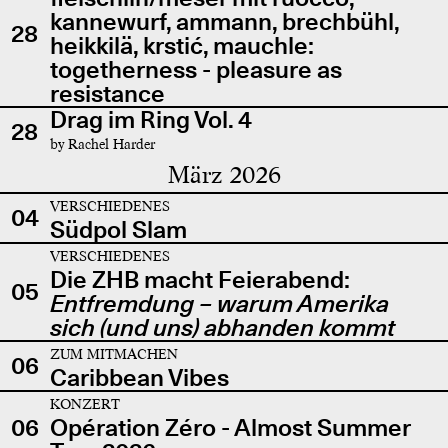
kannewurf, ammann, brechbühl,
28
heikkilä, krstić, mauchle:
togetherness - pleasure as
resistance
Drag im Ring Vol. 4
28
by Rachel Harder
März 2026
VERSCHIEDENES
04
Südpol Slam
VERSCHIEDENES
Die ZHB macht Feierabend:
05
Entfremdung – warum Amerika
sich (und uns) abhanden kommt
ZUM MITMACHEN
06
Caribbean Vibes
KONZERT
06
Opération Zéro - Almost Summer