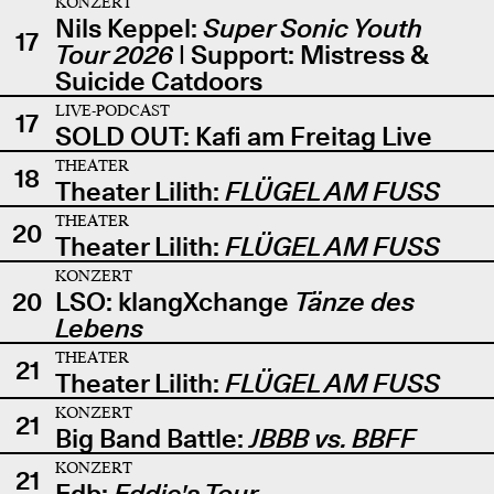
KONZERT
Nils Keppel:
Super Sonic Youth
17
Tour 2026
| Support: Mistress &
Suicide Catdoors
LIVE-PODCAST
17
SOLD OUT: Kafi am Freitag Live
THEATER
18
Theater Lilith:
FLÜGEL AM FUSS
THEATER
20
Theater Lilith:
FLÜGEL AM FUSS
KONZERT
20
LSO: klangXchange
Tänze des
Lebens
THEATER
21
Theater Lilith:
FLÜGEL AM FUSS
KONZERT
21
Big Band Battle:
JBBB vs. BBFF
KONZERT
21
Edb:
Eddie's Tour