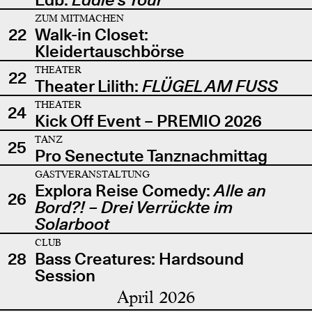
ZUM MITMACHEN
22
Walk-in Closet:
Kleidertauschbörse
THEATER
22
Theater Lilith:
FLÜGEL AM FUSS
THEATER
24
Kick Off Event – PREMIO 2026
TANZ
25
Pro Senectute Tanznachmittag
GASTVERANSTALTUNG
Explora Reise Comedy:
Alle an
26
Bord?! – Drei Verrückte im
Solarboot
CLUB
28
Bass Creatures: Hardsound
Session
April 2026