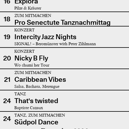
16
Explora
Pilze & Kräuter
ZUM MITMACHEN
18
Pro Senectute Tanznachmittag
KONZERT
19
Intercity Jazz Nights
SIGNAL! – Beromünster with Peter Zihlmann
KONZERT
20
Nicky B Fly
Wo chumi her Tour
ZUM MITMACHEN
21
Caribbean Vibes
Salsa, Bachata, Merengue
TANZ
24
That's twisted
Baptiste Cazaux
TANZ, ZUM MITMACHEN
24
Südpol Dance