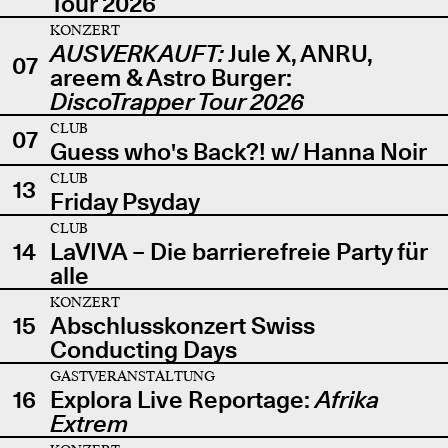
Tour 2026
KONZERT
AUSVERKAUFT:
Jule X, ANRU,
07
areem & Astro Burger:
DiscoTrapper Tour 2026
CLUB
07
Guess who's Back?! w/ Hanna Noir
CLUB
13
Friday Psyday
CLUB
14
LaVIVA – Die barrierefreie Party für
alle
KONZERT
15
Abschlusskonzert Swiss
Conducting Days
GASTVERANSTALTUNG
16
Explora Live Reportage:
Afrika
Extrem