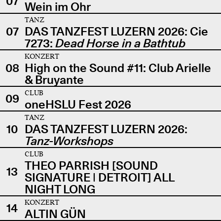
07
Wein im Ohr
TANZ
07
DAS TANZFEST LUZERN 2026: Cie
7273:
Dead Horse in a Bathtub
KONZERT
08
High on the Sound #11: Club Arielle
& Bruyante
CLUB
09
oneHSLU Fest 2026
TANZ
10
DAS TANZFEST LUZERN 2026:
Tanz-Workshops
CLUB
THEO PARRISH [SOUND
13
SIGNATURE | DETROIT] ALL
NIGHT LONG
KONZERT
14
ALTIN GÜN