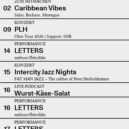
ZUM MITMACHEN
02
Caribbean Vibes
Salsa, Bachata, Merengue
KONZERT
09
PLH
Ultra Tour 2026 | Support: SGB
PERFORMANCE
14
LETTERS
amburo/fleischlin
KONZERT
15
Intercity Jazz Nights
FAT MAN JAZZ – The caliber of Peter Herbolzheimer
LIVE-PODCAST
16
Wurst-Käse-Salat
PERFORMANCE
16
LETTERS
amburo/fleischlin
PERFORMANCE
17
LETTERS