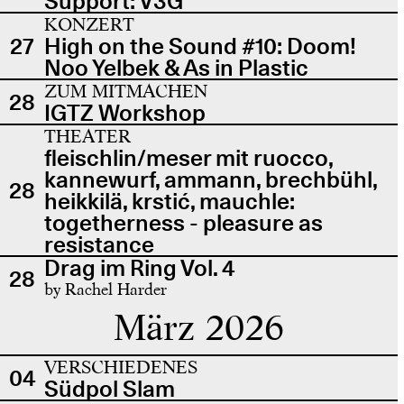
Support: V3G
KONZERT
27
High on the Sound #10: Doom!
Noo Yelbek & As in Plastic
ZUM MITMACHEN
28
IGTZ Workshop
THEATER
fleischlin/meser mit ruocco,
kannewurf, ammann, brechbühl,
28
heikkilä, krstić, mauchle:
togetherness - pleasure as
resistance
Drag im Ring Vol. 4
28
by Rachel Harder
März 2026
VERSCHIEDENES
04
Südpol Slam