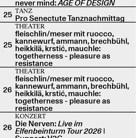
never mind:
AGE OF DESIGN
TANZ
25
Pro Senectute Tanznachmittag
THEATER
fleischlin/meser mit ruocco,
kannewurf, ammann, brechbühl,
25
heikkilä, krstić, mauchle:
togetherness - pleasure as
resistance
THEATER
fleischlin/meser mit ruocco,
kannewurf, ammann, brechbühl,
26
heikkilä, krstić, mauchle:
togetherness - pleasure as
resistance
KONZERT
Die Nerven:
Live im
26
Elfenbeinturm Tour 2026
|