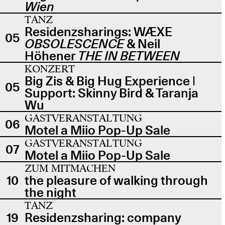
Wien
TANZ
Residenzsharings: WÆXE
05
OBSOLESCENCE
& Neil
Höhener
THE IN BETWEEN
KONZERT
Big Zis & Big Hug Experience |
05
Support: Skinny Bird & Taranja
Wu
GASTVERANSTALTUNG
06
Motel a Miio Pop-Up Sale
GASTVERANSTALTUNG
07
Motel a Miio Pop-Up Sale
ZUM MITMACHEN
10
the pleasure of walking through
the night
TANZ
19
Residenzsharing: company