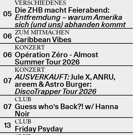
VERSCHIEDENES
Die ZHB macht Feierabend:
05
Entfremdung – warum Amerika
sich (und uns) abhanden kommt
ZUM MITMACHEN
06
Caribbean Vibes
KONZERT
06
Opération Zéro - Almost
Summer Tour 2026
KONZERT
AUSVERKAUFT:
Jule X, ANRU,
07
areem & Astro Burger:
DiscoTrapper Tour 2026
CLUB
07
Guess who's Back?! w/ Hanna
Noir
CLUB
13
Friday Psyday