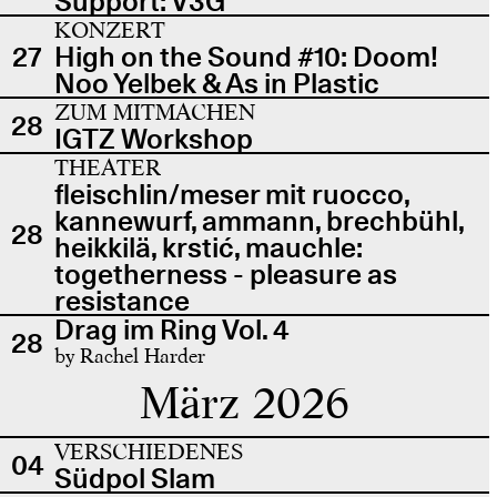
Support: V3G
KONZERT
27
High on the Sound #10: Doom!
Noo Yelbek & As in Plastic
ZUM MITMACHEN
28
IGTZ Workshop
THEATER
fleischlin/meser mit ruocco,
kannewurf, ammann, brechbühl,
28
heikkilä, krstić, mauchle:
togetherness - pleasure as
resistance
Drag im Ring Vol. 4
28
by Rachel Harder
März 2026
VERSCHIEDENES
04
Südpol Slam