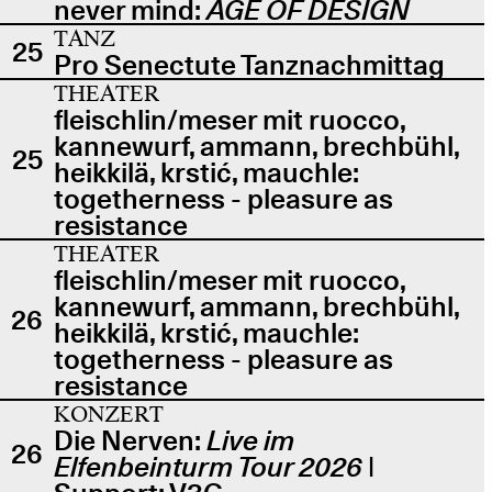
never mind:
AGE OF DESIGN
TANZ
25
Pro Senectute Tanznachmittag
THEATER
fleischlin/meser mit ruocco,
kannewurf, ammann, brechbühl,
25
heikkilä, krstić, mauchle:
togetherness - pleasure as
resistance
THEATER
fleischlin/meser mit ruocco,
kannewurf, ammann, brechbühl,
26
heikkilä, krstić, mauchle:
togetherness - pleasure as
resistance
KONZERT
Die Nerven:
Live im
26
Elfenbeinturm Tour 2026
|