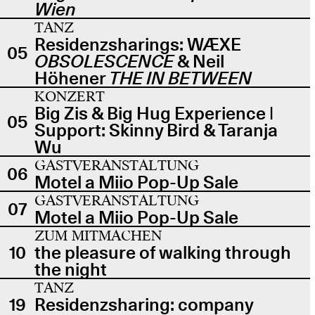
Wien
TANZ
Residenzsharings: WÆXE
05
OBSOLESCENCE
& Neil
Höhener
THE IN BETWEEN
KONZERT
Big Zis & Big Hug Experience |
05
Support: Skinny Bird & Taranja
Wu
GASTVERANSTALTUNG
06
Motel a Miio Pop-Up Sale
GASTVERANSTALTUNG
07
Motel a Miio Pop-Up Sale
ZUM MITMACHEN
10
the pleasure of walking through
the night
TANZ
19
Residenzsharing: company