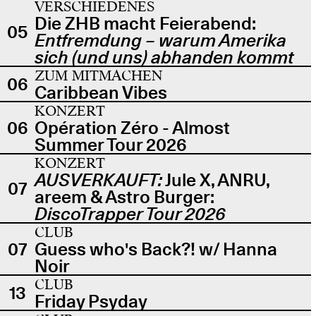
VERSCHIEDENES
Die ZHB macht Feierabend:
05
Entfremdung – warum Amerika
sich (und uns) abhanden kommt
ZUM MITMACHEN
06
Caribbean Vibes
KONZERT
06
Opération Zéro - Almost
Summer Tour 2026
KONZERT
AUSVERKAUFT:
Jule X, ANRU,
07
areem & Astro Burger:
DiscoTrapper Tour 2026
CLUB
07
Guess who's Back?! w/ Hanna
Noir
CLUB
13
Friday Psyday