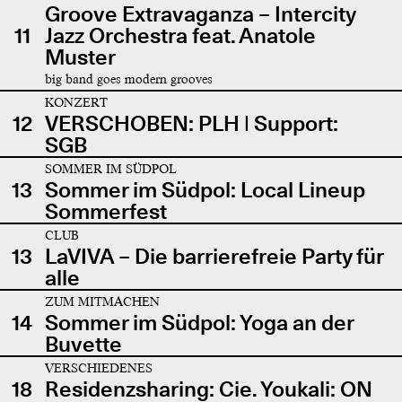
Groove Extravaganza – Intercity
11
Jazz Orchestra feat. Anatole
Muster
big band goes modern grooves
KONZERT
12
VERSCHOBEN: PLH | Support:
SGB
SOMMER IM SÜDPOL
13
Sommer im Südpol: Local Lineup
Sommerfest
CLUB
13
LaVIVA – Die barrierefreie Party für
alle
ZUM MITMACHEN
14
Sommer im Südpol: Yoga an der
Buvette
VERSCHIEDENES
18
Residenzsharing: Cie. Youkali: ON