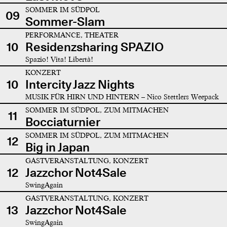
SOMMER IM SÜDPOL
09
Sommer-Slam
PERFORMANCE, THEATER
10
Residenzsharing SPAZIO
Spazio! Vita! Libertà!
KONZERT
10
Intercity Jazz Nights
MUSIK FÜR HIRN UND HINTERN – Nico Stettlers Weepack
SOMMER IM SÜDPOL, ZUM MITMACHEN
11
Bocciaturnier
SOMMER IM SÜDPOL, ZUM MITMACHEN
12
Big in Japan
GASTVERANSTALTUNG, KONZERT
12
Jazzchor Not4Sale
SwingAgain
GASTVERANSTALTUNG, KONZERT
13
Jazzchor Not4Sale
SwingAgain