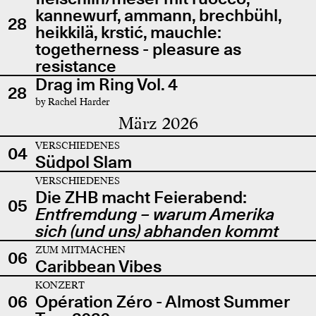
kannewurf, ammann, brechbühl,
28
heikkilä, krstić, mauchle:
togetherness - pleasure as
resistance
Drag im Ring Vol. 4
28
by Rachel Harder
März 2026
VERSCHIEDENES
04
Südpol Slam
VERSCHIEDENES
Die ZHB macht Feierabend:
05
Entfremdung – warum Amerika
sich (und uns) abhanden kommt
ZUM MITMACHEN
06
Caribbean Vibes
KONZERT
06
Opération Zéro - Almost Summer