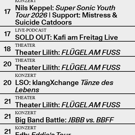
KONZERT
Nils Keppel:
Super Sonic Youth
17
Tour 2026
| Support: Mistress &
Suicide Catdoors
LIVE-PODCAST
17
SOLD OUT: Kafi am Freitag Live
THEATER
18
Theater Lilith:
FLÜGEL AM FUSS
THEATER
20
Theater Lilith:
FLÜGEL AM FUSS
KONZERT
20
LSO: klangXchange
Tänze des
Lebens
THEATER
21
Theater Lilith:
FLÜGEL AM FUSS
KONZERT
21
Big Band Battle:
JBBB vs. BBFF
KONZERT
21
Edb:
Eddie's Tour