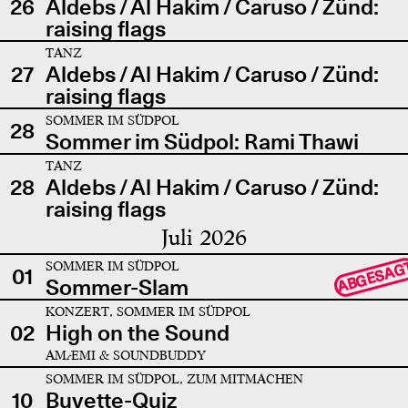
26
Aldebs / Al Hakim / Caruso / Zünd:
raising flags
TANZ
27
Aldebs / Al Hakim / Caruso / Zünd:
raising flags
SOMMER IM SÜDPOL
28
Sommer im Südpol: Rami Thawi
TANZ
28
Aldebs / Al Hakim / Caruso / Zünd:
raising flags
Juli 2026
SOMMER IM SÜDPOL
ABGESAG
01
Sommer-Slam
KONZERT, SOMMER IM SÜDPOL
02
High on the Sound
AMÆMI & SOUNDBUDDY
SOMMER IM SÜDPOL, ZUM MITMACHEN
10
Buvette-Quiz