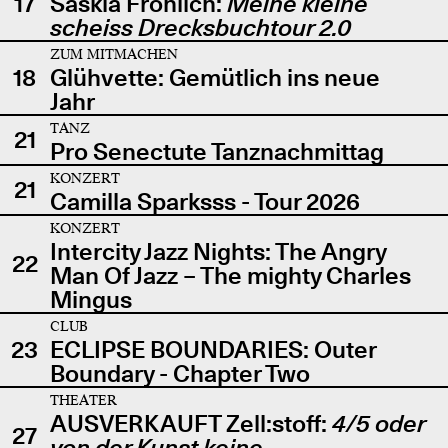
17
Saskia Fröhlich:
Meine kleine
scheiss Drecksbuchtour 2.0
ZUM MITMACHEN
18
Glühvette: Gemütlich ins neue
Jahr
TANZ
21
Pro Senectute Tanznachmittag
KONZERT
21
Camilla Sparksss - Tour 2026
KONZERT
Intercity Jazz Nights: The Angry
22
Man Of Jazz – The mighty Charles
Mingus
CLUB
23
ECLIPSE BOUNDARIES: Outer
Boundary - Chapter Two
THEATER
AUSVERKAUFT Zell:stoff:
4/5 oder
27
von der Kunst keine