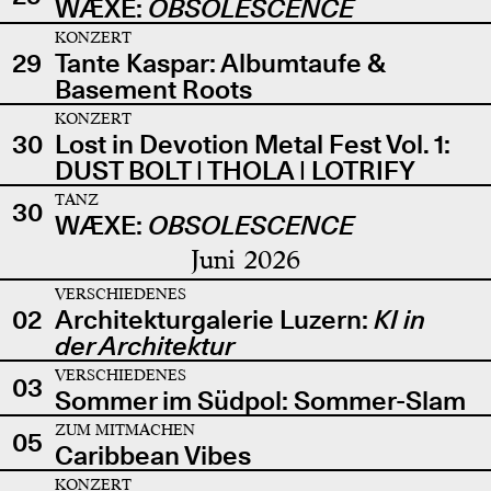
WÆXE:
OBSOLESCENCE
KONZERT
29
Tante Kaspar: Albumtaufe &
Basement Roots
KONZERT
30
Lost in Devotion Metal Fest Vol. 1:
DUST BOLT | THOLA | LOTRIFY
TANZ
30
WÆXE:
OBSOLESCENCE
Juni 2026
VERSCHIEDENES
02
Architekturgalerie Luzern:
KI in
der Architektur
VERSCHIEDENES
03
Sommer im Südpol: Sommer-Slam
ZUM MITMACHEN
05
Caribbean Vibes
KONZERT