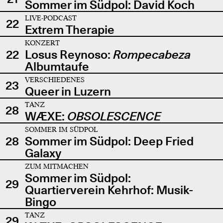
Sommer im Südpol: David Koch
LIVE-PODCAST
22
Extrem Therapie
KONZERT
22
Losus Reynoso:
Rompecabeza
Albumtaufe
VERSCHIEDENES
23
Queer in Luzern
TANZ
28
WÆXE:
OBSOLESCENCE
SOMMER IM SÜDPOL
28
Sommer im Südpol: Deep Fried
Galaxy
ZUM MITMACHEN
Sommer im Südpol:
29
Quartierverein Kehrhof: Musik-
Bingo
TANZ
29