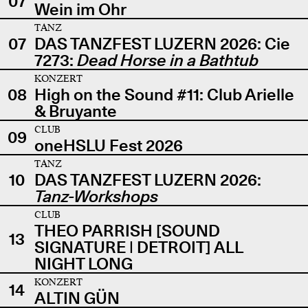
07
Wein im Ohr
TANZ
07
DAS TANZFEST LUZERN 2026: Cie
7273:
Dead Horse in a Bathtub
KONZERT
08
High on the Sound #11: Club Arielle
& Bruyante
CLUB
09
oneHSLU Fest 2026
TANZ
10
DAS TANZFEST LUZERN 2026:
Tanz-Workshops
CLUB
THEO PARRISH [SOUND
13
SIGNATURE | DETROIT] ALL
NIGHT LONG
KONZERT
14
ALTIN GÜN