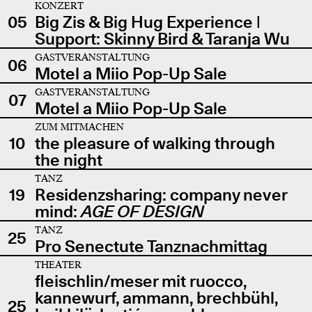
KONZERT
05
Big Zis & Big Hug Experience |
Support: Skinny Bird & Taranja Wu
GASTVERANSTALTUNG
06
Motel a Miio Pop-Up Sale
GASTVERANSTALTUNG
07
Motel a Miio Pop-Up Sale
ZUM MITMACHEN
10
the pleasure of walking through
the night
TANZ
19
Residenzsharing: company never
mind:
AGE OF DESIGN
TANZ
25
Pro Senectute Tanznachmittag
THEATER
fleischlin/meser mit ruocco,
kannewurf, ammann, brechbühl,
25