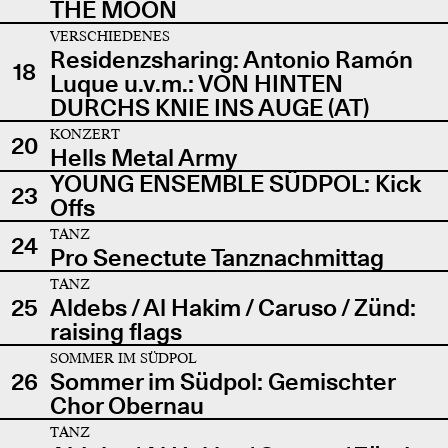
THE MOON
VERSCHIEDENES
Residenzsharing: Antonio Ramón
18
Luque u.v.m.: VON HINTEN
DURCHS KNIE INS AUGE (AT)
KONZERT
20
Hells Metal Army
YOUNG ENSEMBLE SÜDPOL: Kick
23
Offs
TANZ
24
Pro Senectute Tanznachmittag
TANZ
25
Aldebs / Al Hakim / Caruso / Zünd:
raising flags
SOMMER IM SÜDPOL
26
Sommer im Südpol: Gemischter
Chor Obernau
TANZ