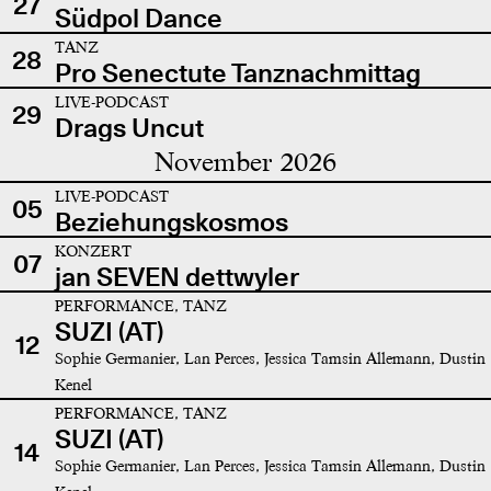
27
Südpol Dance
TANZ
28
Pro Senectute Tanznachmittag
LIVE-PODCAST
29
Drags Uncut
November 2026
LIVE-PODCAST
05
Beziehungskosmos
KONZERT
07
jan SEVEN dettwyler
PERFORMANCE, TANZ
SUZI (AT)
12
Sophie Germanier, Lan Perces, Jessica Tamsin Allemann, Dustin
Kenel
PERFORMANCE, TANZ
SUZI (AT)
14
Sophie Germanier, Lan Perces, Jessica Tamsin Allemann, Dustin