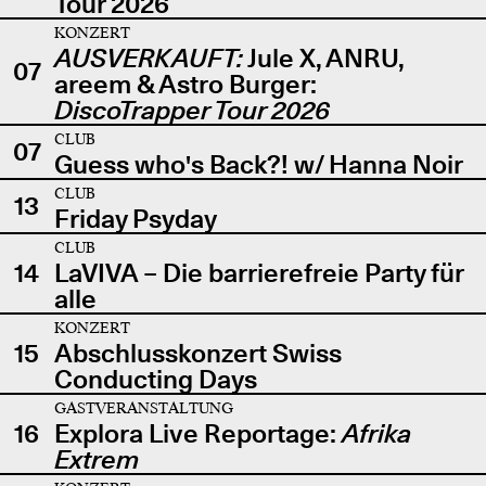
Tour 2026
KONZERT
AUSVERKAUFT:
Jule X, ANRU,
07
areem & Astro Burger:
DiscoTrapper Tour 2026
CLUB
07
Guess who's Back?! w/ Hanna Noir
CLUB
13
Friday Psyday
CLUB
14
LaVIVA – Die barrierefreie Party für
alle
KONZERT
15
Abschlusskonzert Swiss
Conducting Days
GASTVERANSTALTUNG
16
Explora Live Reportage:
Afrika
Extrem