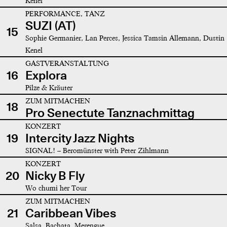
Kenel
PERFORMANCE, TANZ
SUZI (AT)
15
Sophie Germanier, Lan Perces, Jessica Tamsin Allemann, Dustin
Kenel
GASTVERANSTALTUNG
16
Explora
Pilze & Kräuter
ZUM MITMACHEN
18
Pro Senectute Tanznachmittag
KONZERT
19
Intercity Jazz Nights
SIGNAL! – Beromünster with Peter Zihlmann
KONZERT
20
Nicky B Fly
Wo chumi her Tour
ZUM MITMACHEN
21
Caribbean Vibes
Salsa, Bachata, Merengue