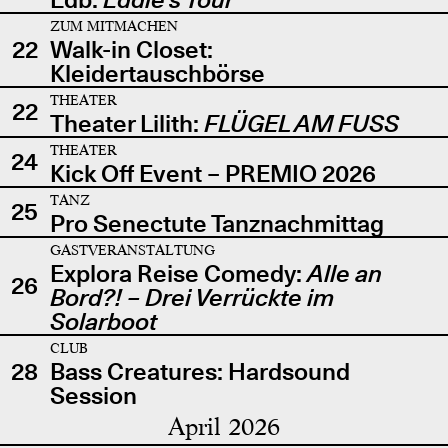
ZUM MITMACHEN
22
Walk-in Closet:
Kleidertauschbörse
THEATER
22
Theater Lilith:
FLÜGEL AM FUSS
THEATER
24
Kick Off Event – PREMIO 2026
TANZ
25
Pro Senectute Tanznachmittag
GASTVERANSTALTUNG
Explora Reise Comedy:
Alle an
26
Bord?! – Drei Verrückte im
Solarboot
CLUB
28
Bass Creatures: Hardsound
Session
April 2026