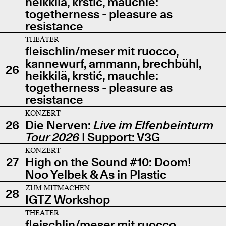
heikkilä, krstić, mauchle:
togetherness - pleasure as
resistance
THEATER
fleischlin/meser mit ruocco,
kannewurf, ammann, brechbühl,
26
heikkilä, krstić, mauchle:
togetherness - pleasure as
resistance
KONZERT
26
Die Nerven:
Live im Elfenbeinturm
Tour 2026
| Support: V3G
KONZERT
27
High on the Sound #10: Doom!
Noo Yelbek & As in Plastic
ZUM MITMACHEN
28
IGTZ Workshop
THEATER
fleischlin/meser mit ruocco,