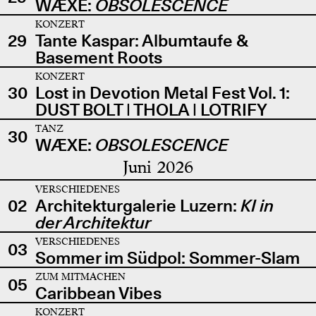
WÆXE:
OBSOLESCENCE
KONZERT
29
Tante Kaspar: Albumtaufe &
Basement Roots
KONZERT
30
Lost in Devotion Metal Fest Vol. 1:
DUST BOLT | THOLA | LOTRIFY
TANZ
30
WÆXE:
OBSOLESCENCE
Juni 2026
VERSCHIEDENES
02
Architekturgalerie Luzern:
KI in
der Architektur
VERSCHIEDENES
03
Sommer im Südpol: Sommer-Slam
ZUM MITMACHEN
05
Caribbean Vibes
KONZERT