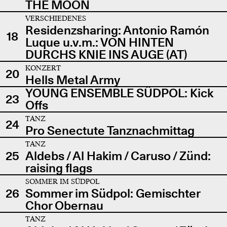
THE MOON
VERSCHIEDENES
Residenzsharing: Antonio Ramón
18
Luque u.v.m.: VON HINTEN
DURCHS KNIE INS AUGE (AT)
KONZERT
20
Hells Metal Army
YOUNG ENSEMBLE SÜDPOL: Kick
23
Offs
TANZ
24
Pro Senectute Tanznachmittag
TANZ
25
Aldebs / Al Hakim / Caruso / Zünd:
raising flags
SOMMER IM SÜDPOL
26
Sommer im Südpol: Gemischter
Chor Obernau
TANZ