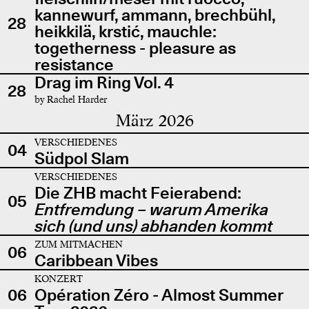
kannewurf, ammann, brechbühl,
28
heikkilä, krstić, mauchle:
togetherness - pleasure as
resistance
Drag im Ring Vol. 4
28
by Rachel Harder
März 2026
VERSCHIEDENES
04
Südpol Slam
VERSCHIEDENES
Die ZHB macht Feierabend:
05
Entfremdung – warum Amerika
sich (und uns) abhanden kommt
ZUM MITMACHEN
06
Caribbean Vibes
KONZERT
06
Opération Zéro - Almost Summer