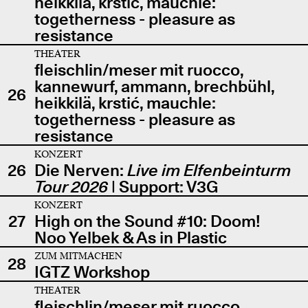
heikkilä, krstić, mauchle:
togetherness - pleasure as
resistance
THEATER
fleischlin/meser mit ruocco,
kannewurf, ammann, brechbühl,
26
heikkilä, krstić, mauchle:
togetherness - pleasure as
resistance
KONZERT
26
Die Nerven:
Live im Elfenbeinturm
Tour 2026
| Support: V3G
KONZERT
27
High on the Sound #10: Doom!
Noo Yelbek & As in Plastic
ZUM MITMACHEN
28
IGTZ Workshop
THEATER
fleischlin/meser mit ruocco,