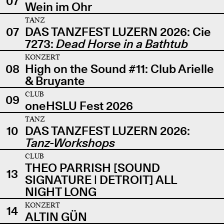
07
Wein im Ohr
TANZ
07
DAS TANZFEST LUZERN 2026: Cie
7273:
Dead Horse in a Bathtub
KONZERT
08
High on the Sound #11: Club Arielle
& Bruyante
CLUB
09
oneHSLU Fest 2026
TANZ
10
DAS TANZFEST LUZERN 2026:
Tanz-Workshops
CLUB
THEO PARRISH [SOUND
13
SIGNATURE | DETROIT] ALL
NIGHT LONG
KONZERT
14
ALTIN GÜN