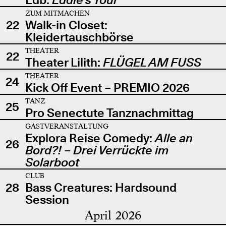
ZUM MITMACHEN
22
Walk-in Closet:
Kleidertauschbörse
THEATER
22
Theater Lilith:
FLÜGEL AM FUSS
THEATER
24
Kick Off Event – PREMIO 2026
TANZ
25
Pro Senectute Tanznachmittag
GASTVERANSTALTUNG
Explora Reise Comedy:
Alle an
26
Bord?! – Drei Verrückte im
Solarboot
CLUB
28
Bass Creatures: Hardsound
Session
April 2026