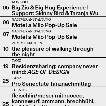
KONZERT
05
Big Zis & Big Hug Experience |
Support: Skinny Bird & Taranja Wu
GASTVERANSTALTUNG
06
Motel a Miio Pop-Up Sale
GASTVERANSTALTUNG
07
Motel a Miio Pop-Up Sale
ZUM MITMACHEN
10
the pleasure of walking through
the night
TANZ
19
Residenzsharing: company never
mind:
AGE OF DESIGN
TANZ
25
Pro Senectute Tanznachmittag
THEATER
fleischlin/meser mit ruocco,
kannewurf, ammann, brechbühl,
25