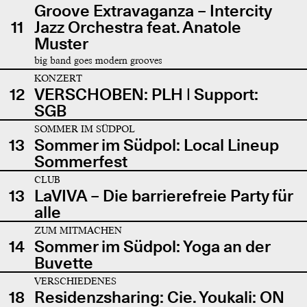
Groove Extravaganza – Intercity
11
Jazz Orchestra feat. Anatole
Muster
big band goes modern grooves
KONZERT
12
VERSCHOBEN: PLH | Support:
SGB
SOMMER IM SÜDPOL
13
Sommer im Südpol: Local Lineup
Sommerfest
CLUB
13
LaVIVA – Die barrierefreie Party für
alle
ZUM MITMACHEN
14
Sommer im Südpol: Yoga an der
Buvette
VERSCHIEDENES
18
Residenzsharing: Cie. Youkali: ON