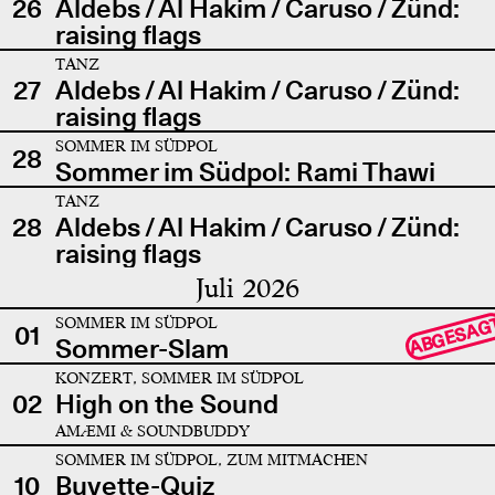
26
Aldebs / Al Hakim / Caruso / Zünd:
raising flags
TANZ
27
Aldebs / Al Hakim / Caruso / Zünd:
raising flags
SOMMER IM SÜDPOL
28
Sommer im Südpol: Rami Thawi
TANZ
28
Aldebs / Al Hakim / Caruso / Zünd:
raising flags
Juli 2026
SOMMER IM SÜDPOL
ABGESAG
01
Sommer-Slam
KONZERT, SOMMER IM SÜDPOL
02
High on the Sound
AMÆMI & SOUNDBUDDY
SOMMER IM SÜDPOL, ZUM MITMACHEN
10
Buvette-Quiz