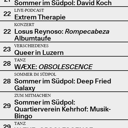
Sommer im Südpol: David Koch
LIVE-PODCAST
22
Extrem Therapie
KONZERT
22
Losus Reynoso:
Rompecabeza
Albumtaufe
VERSCHIEDENES
23
Queer in Luzern
TANZ
28
WÆXE:
OBSOLESCENCE
SOMMER IM SÜDPOL
28
Sommer im Südpol: Deep Fried
Galaxy
ZUM MITMACHEN
Sommer im Südpol:
29
Quartierverein Kehrhof: Musik-
Bingo
TANZ
29