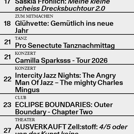
17
Saskia Fröhlich:
Meine kleine
scheiss Drecksbuchtour 2.0
ZUM MITMACHEN
18
Glühvette: Gemütlich ins neue
Jahr
TANZ
21
Pro Senectute Tanznachmittag
KONZERT
21
Camilla Sparksss - Tour 2026
KONZERT
Intercity Jazz Nights: The Angry
22
Man Of Jazz – The mighty Charles
Mingus
CLUB
23
ECLIPSE BOUNDARIES: Outer
Boundary - Chapter Two
THEATER
AUSVERKAUFT Zell:stoff:
4/5 oder
27
von der Kunst keine