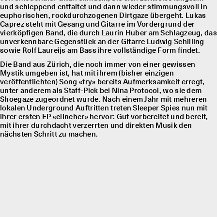
und schleppend entfaltet und dann wieder stimmungsvoll in
euphorischen, rockdurchzogenen Dirtgaze übergeht. Lukas
Caprez steht mit Gesang und Gitarre im Vordergrund der
vierköpfigen Band, die durch Laurin Huber am Schlagzeug, das
unverkennbare Gegenstück an der Gitarre Ludwig Schilling
sowie Rolf Laureĳs am Bass ihre vollständige Form findet.
Die Band aus Zürich, die noch immer von einer gewissen
Mystik umgeben ist, hat mit ihrem (bisher einzigen
veröffentlichten) Song «try» bereits Aufmerksamkeit erregt,
unter anderem als Staff-Pick bei Nina Protocol, wo sie dem
Shoegaze zugeordnet wurde. Nach einem Jahr mit mehreren
lokalen Underground Auftritten treten Sleeper Spies nun mit
ihrer ersten EP «clincher» hervor: Gut vorbereitet und bereit,
mit ihrer durchdacht verzerrten und direkten Musik den
nächsten Schritt zu machen.