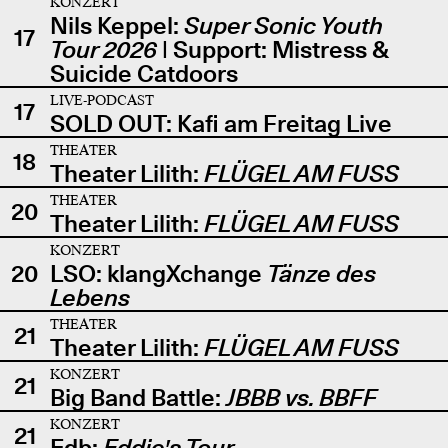
KONZERT
Nils Keppel:
Super Sonic Youth
17
Tour 2026
| Support: Mistress &
Suicide Catdoors
LIVE-PODCAST
17
SOLD OUT: Kafi am Freitag Live
THEATER
18
Theater Lilith:
FLÜGEL AM FUSS
THEATER
20
Theater Lilith:
FLÜGEL AM FUSS
KONZERT
20
LSO: klangXchange
Tänze des
Lebens
THEATER
21
Theater Lilith:
FLÜGEL AM FUSS
KONZERT
21
Big Band Battle:
JBBB vs. BBFF
KONZERT
21
Edb:
Eddie's Tour