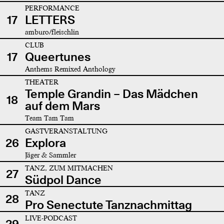
PERFORMANCE
17
LETTERS
amburo/fleischlin
CLUB
17
Queertunes
Anthems Remixed Anthology
THEATER
Temple Grandin – Das Mädchen
18
auf dem Mars
Team Tam Tam
GASTVERANSTALTUNG
26
Explora
Jäger & Sammler
TANZ, ZUM MITMACHEN
27
Südpol Dance
TANZ
28
Pro Senectute Tanznachmittag
LIVE-PODCAST
29