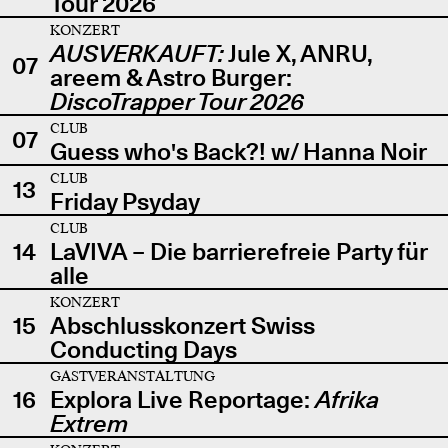
Tour 2026
KONZERT
AUSVERKAUFT:
Jule X, ANRU,
07
areem & Astro Burger:
DiscoTrapper Tour 2026
CLUB
07
Guess who's Back?! w/ Hanna Noir
CLUB
13
Friday Psyday
CLUB
14
LaVIVA – Die barrierefreie Party für
alle
KONZERT
15
Abschlusskonzert Swiss
Conducting Days
GASTVERANSTALTUNG
16
Explora Live Reportage:
Afrika
Extrem