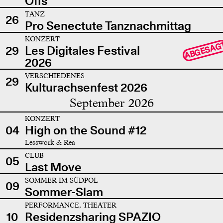
Offs
TANZ
26
Pro Senectute Tanznachmittag
KONZERT
ABGESAG
29
Les Digitales Festival
2026
VERSCHIEDENES
29
Kulturachsenfest 2026
September 2026
KONZERT
04
High on the Sound #12
Lesswork & Rea
CLUB
05
Last Move
SOMMER IM SÜDPOL
09
Sommer-Slam
PERFORMANCE, THEATER
10
Residenzsharing SPAZIO