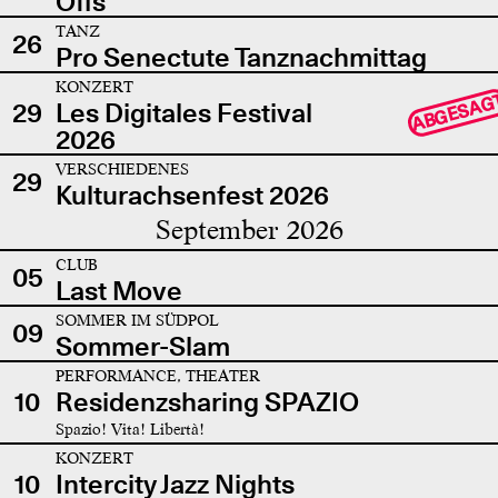
Offs
TANZ
26
Pro Senectute Tanznachmittag
KONZERT
ABGESAG
29
Les Digitales Festival
2026
VERSCHIEDENES
29
Kulturachsenfest 2026
September 2026
CLUB
05
Last Move
SOMMER IM SÜDPOL
09
Sommer-Slam
PERFORMANCE, THEATER
10
Residenzsharing SPAZIO
Spazio! Vita! Libertà!
KONZERT
10
Intercity Jazz Nights