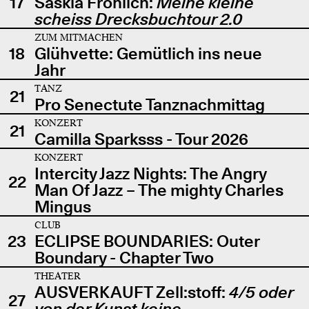
17
Saskia Fröhlich:
Meine kleine
scheiss Drecksbuchtour 2.0
ZUM MITMACHEN
18
Glühvette: Gemütlich ins neue
Jahr
TANZ
21
Pro Senectute Tanznachmittag
KONZERT
21
Camilla Sparksss - Tour 2026
KONZERT
Intercity Jazz Nights: The Angry
22
Man Of Jazz – The mighty Charles
Mingus
CLUB
23
ECLIPSE BOUNDARIES: Outer
Boundary - Chapter Two
THEATER
AUSVERKAUFT Zell:stoff:
4/5 oder
27
von der Kunst keine