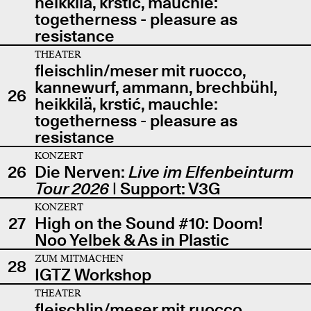
heikkilä, krstić, mauchle:
togetherness - pleasure as
resistance
THEATER
fleischlin/meser mit ruocco,
kannewurf, ammann, brechbühl,
26
heikkilä, krstić, mauchle:
togetherness - pleasure as
resistance
KONZERT
26
Die Nerven:
Live im Elfenbeinturm
Tour 2026
| Support: V3G
KONZERT
27
High on the Sound #10: Doom!
Noo Yelbek & As in Plastic
ZUM MITMACHEN
28
IGTZ Workshop
THEATER
fleischlin/meser mit ruocco,