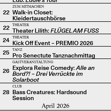
ZUM MITMACHEN
22
Walk-in Closet:
Kleidertauschbörse
THEATER
22
Theater Lilith:
FLÜGEL AM FUSS
THEATER
24
Kick Off Event – PREMIO 2026
TANZ
25
Pro Senectute Tanznachmittag
GASTVERANSTALTUNG
Explora Reise Comedy:
Alle an
26
Bord?! – Drei Verrückte im
Solarboot
CLUB
28
Bass Creatures: Hardsound
Session
April 2026