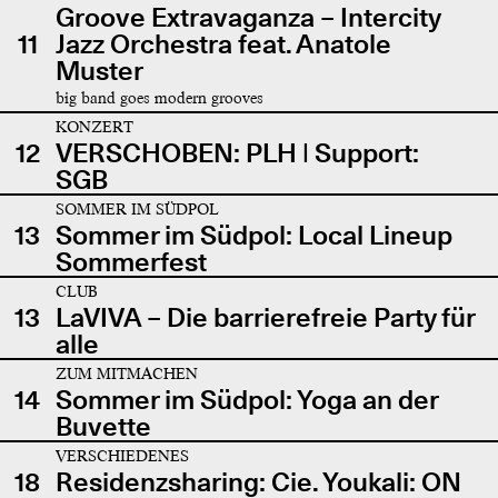
Groove Extravaganza – Intercity
11
Jazz Orchestra feat. Anatole
Muster
big band goes modern grooves
KONZERT
12
VERSCHOBEN: PLH | Support:
SGB
SOMMER IM SÜDPOL
13
Sommer im Südpol: Local Lineup
Sommerfest
CLUB
13
LaVIVA – Die barrierefreie Party für
alle
ZUM MITMACHEN
14
Sommer im Südpol: Yoga an der
Buvette
VERSCHIEDENES
18
Residenzsharing: Cie. Youkali: ON