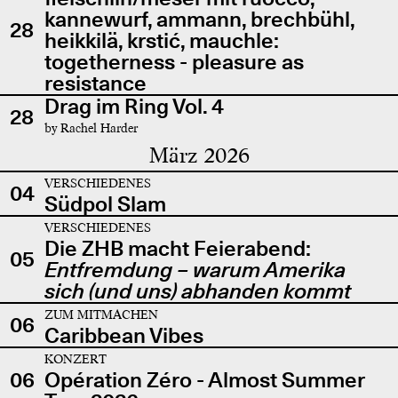
kannewurf, ammann, brechbühl,
28
heikkilä, krstić, mauchle:
togetherness - pleasure as
resistance
Drag im Ring Vol. 4
28
by Rachel Harder
März 2026
VERSCHIEDENES
04
Südpol Slam
VERSCHIEDENES
Die ZHB macht Feierabend:
05
Entfremdung – warum Amerika
sich (und uns) abhanden kommt
ZUM MITMACHEN
06
Caribbean Vibes
KONZERT
06
Opération Zéro - Almost Summer