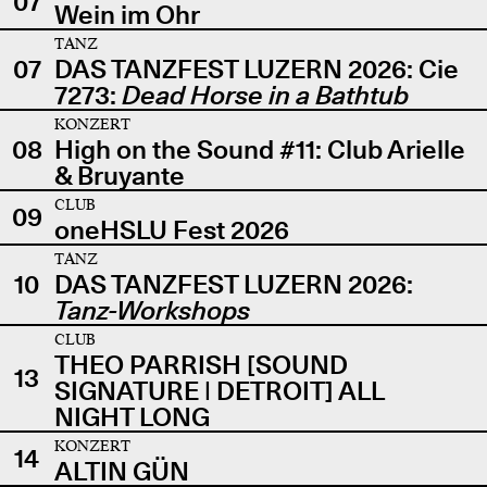
07
Wein im Ohr
TANZ
07
DAS TANZFEST LUZERN 2026: Cie
7273:
Dead Horse in a Bathtub
KONZERT
08
High on the Sound #11: Club Arielle
& Bruyante
CLUB
09
oneHSLU Fest 2026
TANZ
10
DAS TANZFEST LUZERN 2026:
Tanz-Workshops
CLUB
THEO PARRISH [SOUND
13
SIGNATURE | DETROIT] ALL
NIGHT LONG
KONZERT
14
ALTIN GÜN