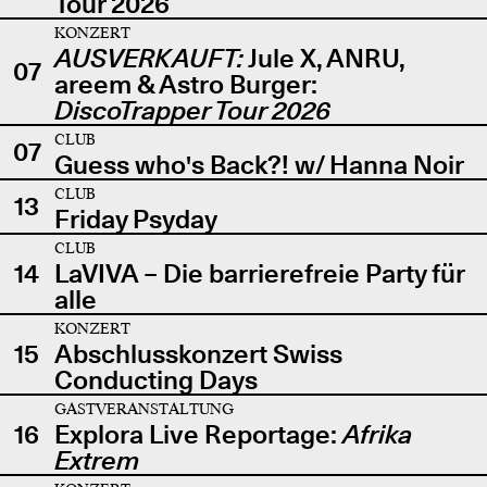
Tour 2026
KONZERT
AUSVERKAUFT:
Jule X, ANRU,
07
areem & Astro Burger:
DiscoTrapper Tour 2026
CLUB
07
Guess who's Back?! w/ Hanna Noir
CLUB
13
Friday Psyday
CLUB
14
LaVIVA – Die barrierefreie Party für
alle
KONZERT
15
Abschlusskonzert Swiss
Conducting Days
GASTVERANSTALTUNG
16
Explora Live Reportage:
Afrika
Extrem