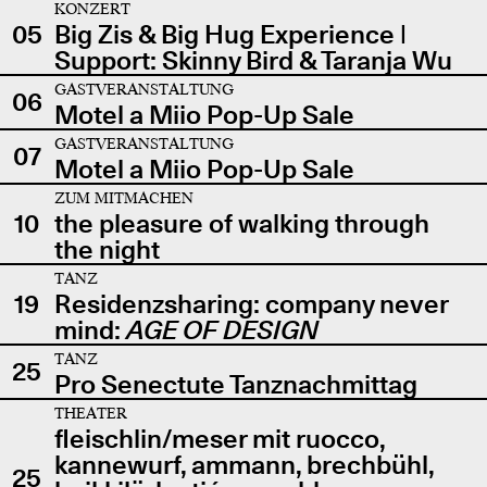
KONZERT
05
Big Zis & Big Hug Experience |
Support: Skinny Bird & Taranja Wu
GASTVERANSTALTUNG
06
Motel a Miio Pop-Up Sale
GASTVERANSTALTUNG
07
Motel a Miio Pop-Up Sale
ZUM MITMACHEN
10
the pleasure of walking through
the night
TANZ
19
Residenzsharing: company never
mind:
AGE OF DESIGN
TANZ
25
Pro Senectute Tanznachmittag
THEATER
fleischlin/meser mit ruocco,
kannewurf, ammann, brechbühl,
25