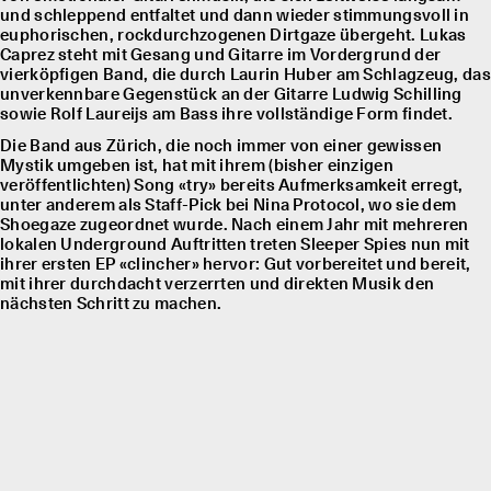
und schleppend entfaltet und dann wieder stimmungsvoll in
euphorischen, rockdurchzogenen Dirtgaze übergeht. Lukas
Caprez steht mit Gesang und Gitarre im Vordergrund der
vierköpfigen Band, die durch Laurin Huber am Schlagzeug, das
unverkennbare Gegenstück an der Gitarre Ludwig Schilling
sowie Rolf Laureĳs am Bass ihre vollständige Form findet.
Die Band aus Zürich, die noch immer von einer gewissen
Mystik umgeben ist, hat mit ihrem (bisher einzigen
veröffentlichten) Song «try» bereits Aufmerksamkeit erregt,
unter anderem als Staff-Pick bei Nina Protocol, wo sie dem
Shoegaze zugeordnet wurde. Nach einem Jahr mit mehreren
lokalen Underground Auftritten treten Sleeper Spies nun mit
ihrer ersten EP «clincher» hervor: Gut vorbereitet und bereit,
mit ihrer durchdacht verzerrten und direkten Musik den
nächsten Schritt zu machen.