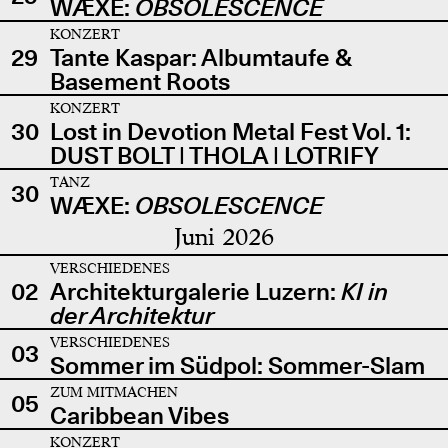
WÆXE:
OBSOLESCENCE
KONZERT
29
Tante Kaspar: Albumtaufe &
Basement Roots
KONZERT
30
Lost in Devotion Metal Fest Vol. 1:
DUST BOLT | THOLA | LOTRIFY
TANZ
30
WÆXE:
OBSOLESCENCE
Juni 2026
VERSCHIEDENES
02
Architekturgalerie Luzern:
KI in
der Architektur
VERSCHIEDENES
03
Sommer im Südpol: Sommer-Slam
ZUM MITMACHEN
05
Caribbean Vibes
KONZERT