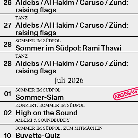
26
Aldebs / Al Hakim / Caruso / Zünd:
raising flags
TANZ
27
Aldebs / Al Hakim / Caruso / Zünd:
raising flags
SOMMER IM SÜDPOL
28
Sommer im Südpol: Rami Thawi
TANZ
28
Aldebs / Al Hakim / Caruso / Zünd:
raising flags
Juli 2026
SOMMER IM SÜDPOL
ABGESAG
01
Sommer-Slam
KONZERT, SOMMER IM SÜDPOL
02
High on the Sound
AMÆMI & SOUNDBUDDY
SOMMER IM SÜDPOL, ZUM MITMACHEN
10
Buvette-Quiz