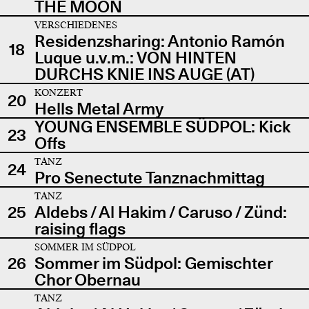
THE MOON
VERSCHIEDENES
Residenzsharing: Antonio Ramón
18
Luque u.v.m.: VON HINTEN
DURCHS KNIE INS AUGE (AT)
KONZERT
20
Hells Metal Army
YOUNG ENSEMBLE SÜDPOL: Kick
23
Offs
TANZ
24
Pro Senectute Tanznachmittag
TANZ
25
Aldebs / Al Hakim / Caruso / Zünd:
raising flags
SOMMER IM SÜDPOL
26
Sommer im Südpol: Gemischter
Chor Obernau
TANZ