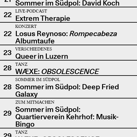
Sommer im Südpol: David Koch
LIVE-PODCAST
22
Extrem Therapie
KONZERT
22
Losus Reynoso:
Rompecabeza
Albumtaufe
VERSCHIEDENES
23
Queer in Luzern
TANZ
28
WÆXE:
OBSOLESCENCE
SOMMER IM SÜDPOL
28
Sommer im Südpol: Deep Fried
Galaxy
ZUM MITMACHEN
Sommer im Südpol:
29
Quartierverein Kehrhof: Musik-
Bingo
TANZ
29