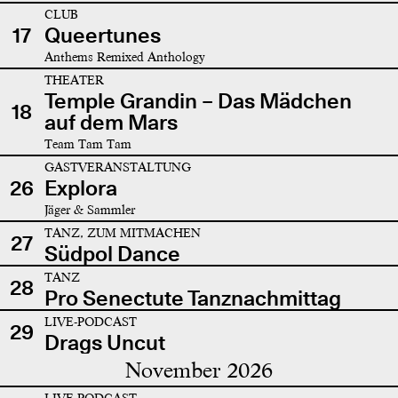
CLUB
17
Queertunes
Anthems Remixed Anthology
THEATER
Temple Grandin – Das Mädchen
18
auf dem Mars
Team Tam Tam
GASTVERANSTALTUNG
26
Explora
Jäger & Sammler
TANZ, ZUM MITMACHEN
27
Südpol Dance
TANZ
28
Pro Senectute Tanznachmittag
LIVE-PODCAST
29
Drags Uncut
November 2026
LIVE-PODCAST