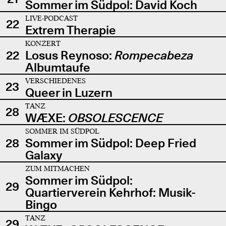
Sommer im Südpol: David Koch
LIVE-PODCAST
22
Extrem Therapie
KONZERT
22
Losus Reynoso:
Rompecabeza
Albumtaufe
VERSCHIEDENES
23
Queer in Luzern
TANZ
28
WÆXE:
OBSOLESCENCE
SOMMER IM SÜDPOL
28
Sommer im Südpol: Deep Fried
Galaxy
ZUM MITMACHEN
Sommer im Südpol:
29
Quartierverein Kehrhof: Musik-
Bingo
TANZ
29