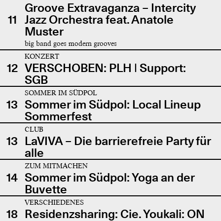
Groove Extravaganza – Intercity
11
Jazz Orchestra feat. Anatole
Muster
big band goes modern grooves
KONZERT
12
VERSCHOBEN: PLH | Support:
SGB
SOMMER IM SÜDPOL
13
Sommer im Südpol: Local Lineup
Sommerfest
CLUB
13
LaVIVA – Die barrierefreie Party für
alle
ZUM MITMACHEN
14
Sommer im Südpol: Yoga an der
Buvette
VERSCHIEDENES
18
Residenzsharing: Cie. Youkali: ON