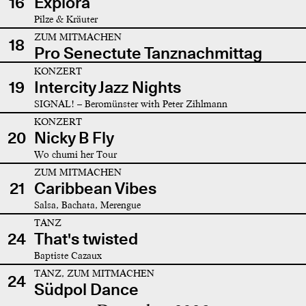
16
Explora
Pilze & Kräuter
ZUM MITMACHEN
18
Pro Senectute Tanznachmittag
KONZERT
19
Intercity Jazz Nights
SIGNAL! – Beromünster with Peter Zihlmann
KONZERT
20
Nicky B Fly
Wo chumi her Tour
ZUM MITMACHEN
21
Caribbean Vibes
Salsa, Bachata, Merengue
TANZ
24
That's twisted
Baptiste Cazaux
TANZ, ZUM MITMACHEN
24
Südpol Dance