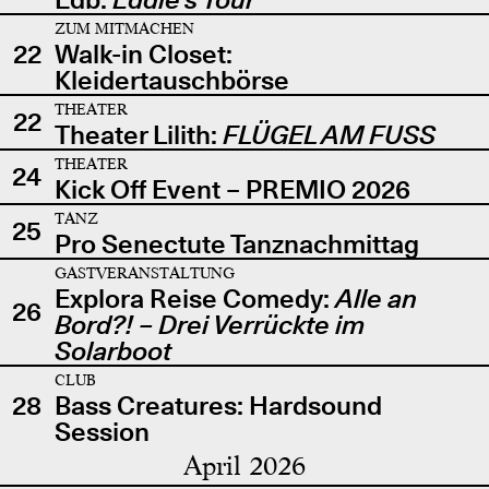
ZUM MITMACHEN
22
Walk-in Closet:
Kleidertauschbörse
THEATER
22
Theater Lilith:
FLÜGEL AM FUSS
THEATER
24
Kick Off Event – PREMIO 2026
TANZ
25
Pro Senectute Tanznachmittag
GASTVERANSTALTUNG
Explora Reise Comedy:
Alle an
26
Bord?! – Drei Verrückte im
Solarboot
CLUB
28
Bass Creatures: Hardsound
Session
April 2026