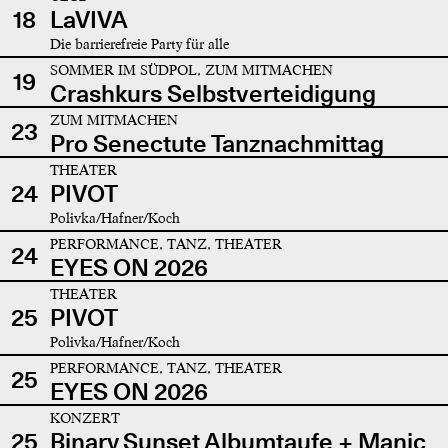
18
LaVIVA
Die barrierefreie Party für alle
SOMMER IM SÜDPOL, ZUM MITMACHEN
19
Crashkurs Selbstverteidigung
ZUM MITMACHEN
23
Pro Senectute Tanznachmittag
THEATER
24
PIVOT
Polivka/Hafner/Koch
PERFORMANCE, TANZ, THEATER
24
EYES ON 2026
THEATER
25
PIVOT
Polivka/Hafner/Koch
PERFORMANCE, TANZ, THEATER
25
EYES ON 2026
KONZERT
25
Binary Sunset Albumtaufe + Manic