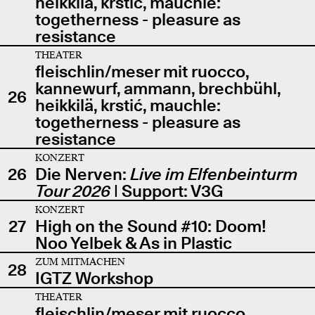
heikkilä, krstić, mauchle:
togetherness - pleasure as
resistance
THEATER
fleischlin/meser mit ruocco,
kannewurf, ammann, brechbühl,
26
heikkilä, krstić, mauchle:
togetherness - pleasure as
resistance
KONZERT
26
Die Nerven:
Live im Elfenbeinturm
Tour 2026
| Support: V3G
KONZERT
27
High on the Sound #10: Doom!
Noo Yelbek & As in Plastic
ZUM MITMACHEN
28
IGTZ Workshop
THEATER
fleischlin/meser mit ruocco,