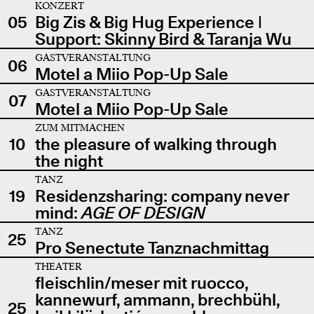
KONZERT
05
Big Zis & Big Hug Experience |
Support: Skinny Bird & Taranja Wu
GASTVERANSTALTUNG
06
Motel a Miio Pop-Up Sale
GASTVERANSTALTUNG
07
Motel a Miio Pop-Up Sale
ZUM MITMACHEN
10
the pleasure of walking through
the night
TANZ
19
Residenzsharing: company never
mind:
AGE OF DESIGN
TANZ
25
Pro Senectute Tanznachmittag
THEATER
fleischlin/meser mit ruocco,
kannewurf, ammann, brechbühl,
25