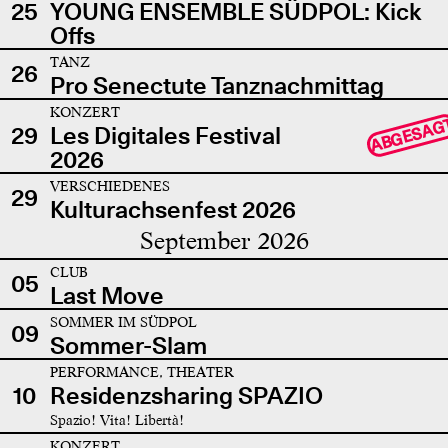
25
YOUNG ENSEMBLE SÜDPOL: Kick
Offs
TANZ
26
Pro Senectute Tanznachmittag
KONZERT
ABGESAG
29
Les Digitales Festival
2026
VERSCHIEDENES
29
Kulturachsenfest 2026
September 2026
CLUB
05
Last Move
SOMMER IM SÜDPOL
09
Sommer-Slam
PERFORMANCE, THEATER
10
Residenzsharing SPAZIO
Spazio! Vita! Libertà!
KONZERT