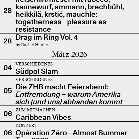
kannewurf, ammann, brechbühl,
28
heikkilä, krstić, mauchle:
togetherness - pleasure as
resistance
Drag im Ring Vol. 4
28
by Rachel Harder
März 2026
VERSCHIEDENES
04
Südpol Slam
VERSCHIEDENES
Die ZHB macht Feierabend:
05
Entfremdung – warum Amerika
sich (und uns) abhanden kommt
ZUM MITMACHEN
06
Caribbean Vibes
KONZERT
06
Opération Zéro - Almost Summer