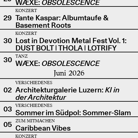
WÆXE:
OBSOLESCENCE
KONZERT
29
Tante Kaspar: Albumtaufe &
Basement Roots
KONZERT
30
Lost in Devotion Metal Fest Vol. 1:
DUST BOLT | THOLA | LOTRIFY
TANZ
30
WÆXE:
OBSOLESCENCE
Juni 2026
VERSCHIEDENES
02
Architekturgalerie Luzern:
KI in
der Architektur
VERSCHIEDENES
03
Sommer im Südpol: Sommer-Slam
ZUM MITMACHEN
05
Caribbean Vibes
KONZERT