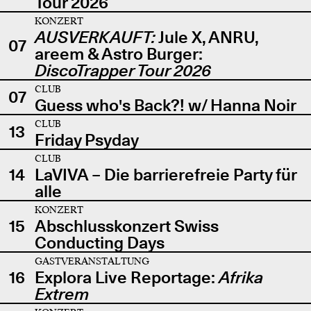
Tour 2026
KONZERT
AUSVERKAUFT:
Jule X, ANRU,
07
areem & Astro Burger:
DiscoTrapper Tour 2026
CLUB
07
Guess who's Back?! w/ Hanna Noir
CLUB
13
Friday Psyday
CLUB
14
LaVIVA – Die barrierefreie Party für
alle
KONZERT
15
Abschlusskonzert Swiss
Conducting Days
GASTVERANSTALTUNG
16
Explora Live Reportage:
Afrika
Extrem