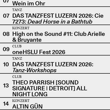
07
Wein im Ohr
TANZ
07
DAS TANZFEST LUZERN 2026: Cie
7273:
Dead Horse in a Bathtub
KONZERT
08
High on the Sound #11: Club Arielle
& Bruyante
CLUB
09
oneHSLU Fest 2026
TANZ
10
DAS TANZFEST LUZERN 2026:
Tanz-Workshops
CLUB
THEO PARRISH [SOUND
13
SIGNATURE | DETROIT] ALL
NIGHT LONG
KONZERT
14
ALTIN GÜN