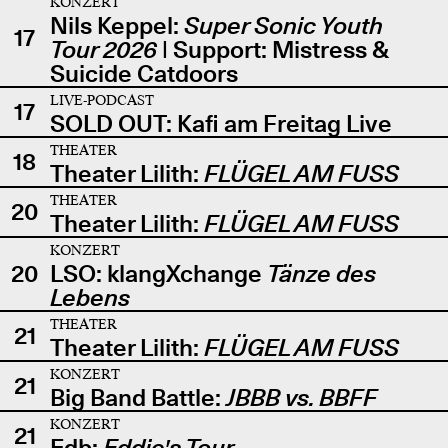
KONZERT
Nils Keppel:
Super Sonic Youth
17
Tour 2026
| Support: Mistress &
Suicide Catdoors
LIVE-PODCAST
17
SOLD OUT: Kafi am Freitag Live
THEATER
18
Theater Lilith:
FLÜGEL AM FUSS
THEATER
20
Theater Lilith:
FLÜGEL AM FUSS
KONZERT
20
LSO: klangXchange
Tänze des
Lebens
THEATER
21
Theater Lilith:
FLÜGEL AM FUSS
KONZERT
21
Big Band Battle:
JBBB vs. BBFF
KONZERT
21
Edb:
Eddie's Tour