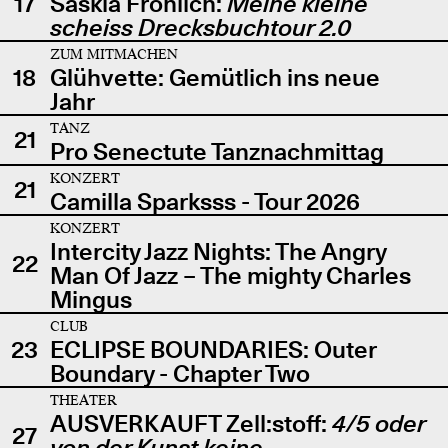
17
Saskia Fröhlich:
Meine kleine
scheiss Drecksbuchtour 2.0
ZUM MITMACHEN
18
Glühvette: Gemütlich ins neue
Jahr
TANZ
21
Pro Senectute Tanznachmittag
KONZERT
21
Camilla Sparksss - Tour 2026
KONZERT
Intercity Jazz Nights: The Angry
22
Man Of Jazz – The mighty Charles
Mingus
CLUB
23
ECLIPSE BOUNDARIES: Outer
Boundary - Chapter Two
THEATER
AUSVERKAUFT Zell:stoff:
4/5 oder
27
von der Kunst keine