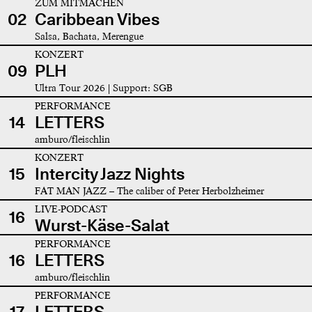
ZUM MITMACHEN
02
Caribbean Vibes
Salsa, Bachata, Merengue
KONZERT
09
PLH
Ultra Tour 2026 | Support: SGB
PERFORMANCE
14
LETTERS
amburo/fleischlin
KONZERT
15
Intercity Jazz Nights
FAT MAN JAZZ – The caliber of Peter Herbolzheimer
LIVE-PODCAST
16
Wurst-Käse-Salat
PERFORMANCE
16
LETTERS
amburo/fleischlin
PERFORMANCE
17
LETTERS