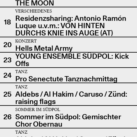
THE MOON
VERSCHIEDENES
Residenzsharing: Antonio Ramón
18
Luque u.v.m.: VON HINTEN
DURCHS KNIE INS AUGE (AT)
KONZERT
20
Hells Metal Army
YOUNG ENSEMBLE SÜDPOL: Kick
23
Offs
TANZ
24
Pro Senectute Tanznachmittag
TANZ
25
Aldebs / Al Hakim / Caruso / Zünd:
raising flags
SOMMER IM SÜDPOL
26
Sommer im Südpol: Gemischter
Chor Obernau
TANZ