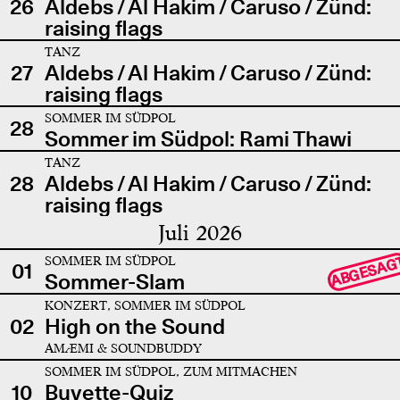
26
Aldebs / Al Hakim / Caruso / Zünd:
raising flags
TANZ
27
Aldebs / Al Hakim / Caruso / Zünd:
raising flags
SOMMER IM SÜDPOL
28
Sommer im Südpol: Rami Thawi
TANZ
28
Aldebs / Al Hakim / Caruso / Zünd:
raising flags
Juli 2026
SOMMER IM SÜDPOL
ABGESAG
01
Sommer-Slam
KONZERT, SOMMER IM SÜDPOL
02
High on the Sound
AMÆMI & SOUNDBUDDY
SOMMER IM SÜDPOL, ZUM MITMACHEN
10
Buvette-Quiz