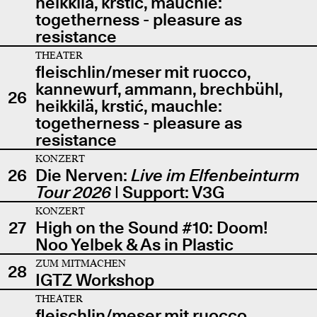
heikkilä, krstić, mauchle:
togetherness - pleasure as
resistance
THEATER
fleischlin/meser mit ruocco,
kannewurf, ammann, brechbühl,
26
heikkilä, krstić, mauchle:
togetherness - pleasure as
resistance
KONZERT
26
Die Nerven:
Live im Elfenbeinturm
Tour 2026
| Support: V3G
KONZERT
27
High on the Sound #10: Doom!
Noo Yelbek & As in Plastic
ZUM MITMACHEN
28
IGTZ Workshop
THEATER
fleischlin/meser mit ruocco,