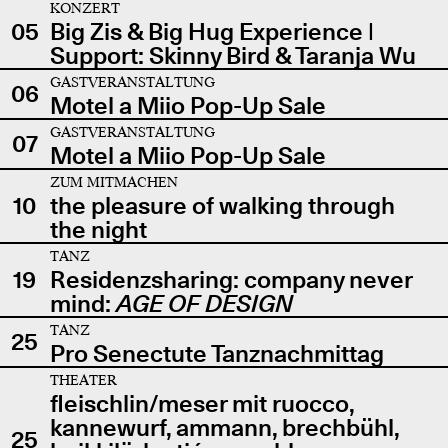
KONZERT
05
Big Zis & Big Hug Experience |
Support: Skinny Bird & Taranja Wu
GASTVERANSTALTUNG
06
Motel a Miio Pop-Up Sale
GASTVERANSTALTUNG
07
Motel a Miio Pop-Up Sale
ZUM MITMACHEN
10
the pleasure of walking through
the night
TANZ
19
Residenzsharing: company never
mind:
AGE OF DESIGN
TANZ
25
Pro Senectute Tanznachmittag
THEATER
fleischlin/meser mit ruocco,
kannewurf, ammann, brechbühl,
25