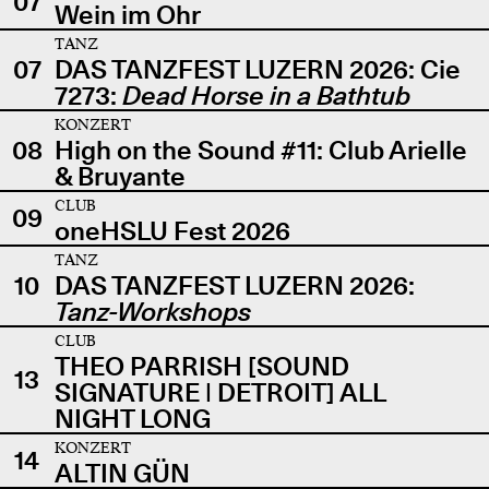
07
Wein im Ohr
TANZ
07
DAS TANZFEST LUZERN 2026: Cie
7273:
Dead Horse in a Bathtub
KONZERT
08
High on the Sound #11: Club Arielle
& Bruyante
CLUB
09
oneHSLU Fest 2026
TANZ
10
DAS TANZFEST LUZERN 2026:
Tanz-Workshops
CLUB
THEO PARRISH [SOUND
13
SIGNATURE | DETROIT] ALL
NIGHT LONG
KONZERT
14
ALTIN GÜN