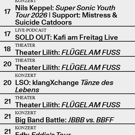
KONZERT
Nils Keppel:
Super Sonic Youth
17
Tour 2026
| Support: Mistress &
Suicide Catdoors
LIVE-PODCAST
17
SOLD OUT: Kafi am Freitag Live
THEATER
18
Theater Lilith:
FLÜGEL AM FUSS
THEATER
20
Theater Lilith:
FLÜGEL AM FUSS
KONZERT
20
LSO: klangXchange
Tänze des
Lebens
THEATER
21
Theater Lilith:
FLÜGEL AM FUSS
KONZERT
21
Big Band Battle:
JBBB vs. BBFF
KONZERT
21
Edb:
Eddie's Tour