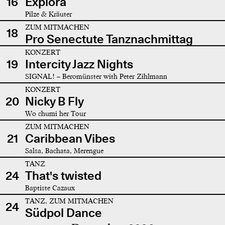
16
Explora
Pilze & Kräuter
ZUM MITMACHEN
18
Pro Senectute Tanznachmittag
KONZERT
19
Intercity Jazz Nights
SIGNAL! – Beromünster with Peter Zihlmann
KONZERT
20
Nicky B Fly
Wo chumi her Tour
ZUM MITMACHEN
21
Caribbean Vibes
Salsa, Bachata, Merengue
TANZ
24
That's twisted
Baptiste Cazaux
TANZ, ZUM MITMACHEN
24
Südpol Dance