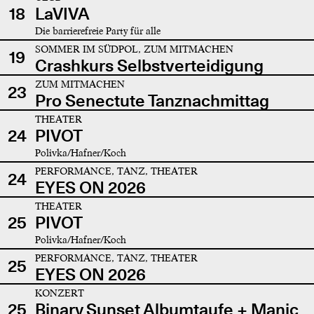
18
LaVIVA
Die barrierefreie Party für alle
SOMMER IM SÜDPOL, ZUM MITMACHEN
19
Crashkurs Selbstverteidigung
ZUM MITMACHEN
23
Pro Senectute Tanznachmittag
THEATER
24
PIVOT
Polivka/Hafner/Koch
PERFORMANCE, TANZ, THEATER
24
EYES ON 2026
THEATER
25
PIVOT
Polivka/Hafner/Koch
PERFORMANCE, TANZ, THEATER
25
EYES ON 2026
KONZERT
25
Binary Sunset Albumtaufe + Manic