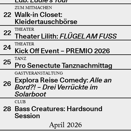
ZUM MITMACHEN
22
Walk-in Closet:
Kleidertauschbörse
THEATER
22
Theater Lilith:
FLÜGEL AM FUSS
THEATER
24
Kick Off Event – PREMIO 2026
TANZ
25
Pro Senectute Tanznachmittag
GASTVERANSTALTUNG
Explora Reise Comedy:
Alle an
26
Bord?! – Drei Verrückte im
Solarboot
CLUB
28
Bass Creatures: Hardsound
Session
April 2026