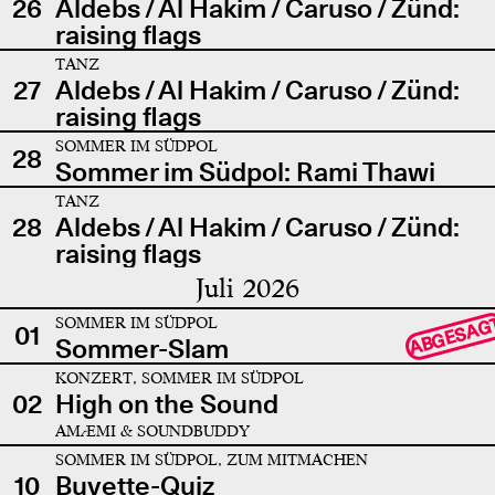
26
Aldebs / Al Hakim / Caruso / Zünd:
raising flags
TANZ
27
Aldebs / Al Hakim / Caruso / Zünd:
raising flags
SOMMER IM SÜDPOL
28
Sommer im Südpol: Rami Thawi
TANZ
28
Aldebs / Al Hakim / Caruso / Zünd:
raising flags
Juli 2026
SOMMER IM SÜDPOL
ABGESAG
01
Sommer-Slam
KONZERT, SOMMER IM SÜDPOL
02
High on the Sound
AMÆMI & SOUNDBUDDY
SOMMER IM SÜDPOL, ZUM MITMACHEN
10
Buvette-Quiz