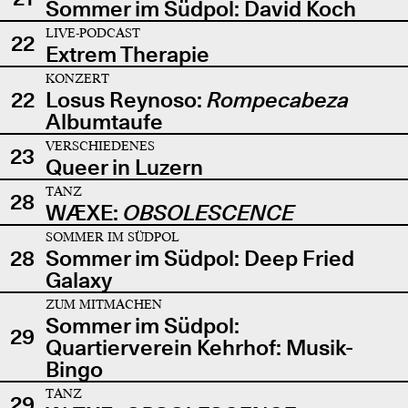
Sommer im Südpol: David Koch
LIVE-PODCAST
22
Extrem Therapie
KONZERT
22
Losus Reynoso:
Rompecabeza
Albumtaufe
VERSCHIEDENES
23
Queer in Luzern
TANZ
28
WÆXE:
OBSOLESCENCE
SOMMER IM SÜDPOL
28
Sommer im Südpol: Deep Fried
Galaxy
ZUM MITMACHEN
Sommer im Südpol:
29
Quartierverein Kehrhof: Musik-
Bingo
TANZ
29