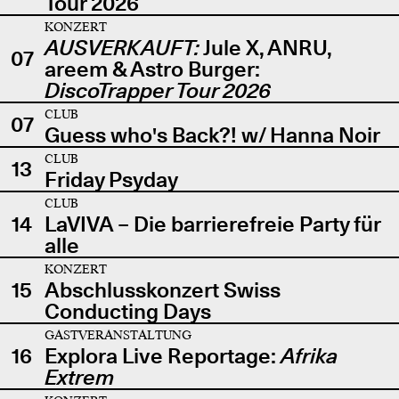
Tour 2026
KONZERT
AUSVERKAUFT:
Jule X, ANRU,
07
areem & Astro Burger:
DiscoTrapper Tour 2026
CLUB
07
Guess who's Back?! w/ Hanna Noir
CLUB
13
Friday Psyday
CLUB
14
LaVIVA – Die barrierefreie Party für
alle
KONZERT
15
Abschlusskonzert Swiss
Conducting Days
GASTVERANSTALTUNG
16
Explora Live Reportage:
Afrika
Extrem