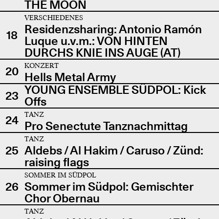
THE MOON
VERSCHIEDENES
Residenzsharing: Antonio Ramón
18
Luque u.v.m.: VON HINTEN
DURCHS KNIE INS AUGE (AT)
KONZERT
20
Hells Metal Army
YOUNG ENSEMBLE SÜDPOL: Kick
23
Offs
TANZ
24
Pro Senectute Tanznachmittag
TANZ
25
Aldebs / Al Hakim / Caruso / Zünd:
raising flags
SOMMER IM SÜDPOL
26
Sommer im Südpol: Gemischter
Chor Obernau
TANZ