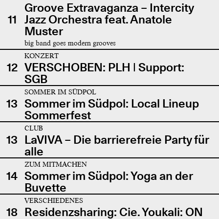
Groove Extravaganza – Intercity
11
Jazz Orchestra feat. Anatole
Muster
big band goes modern grooves
KONZERT
12
VERSCHOBEN: PLH | Support:
SGB
SOMMER IM SÜDPOL
13
Sommer im Südpol: Local Lineup
Sommerfest
CLUB
13
LaVIVA – Die barrierefreie Party für
alle
ZUM MITMACHEN
14
Sommer im Südpol: Yoga an der
Buvette
VERSCHIEDENES
18
Residenzsharing: Cie. Youkali: ON