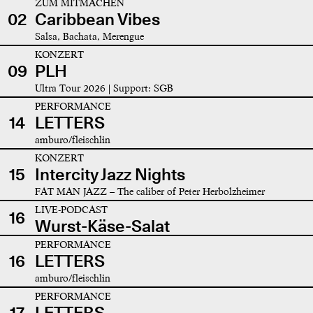
ZUM MITMACHEN
02
Caribbean Vibes
Salsa, Bachata, Merengue
KONZERT
09
PLH
Ultra Tour 2026 | Support: SGB
PERFORMANCE
14
LETTERS
amburo/fleischlin
KONZERT
15
Intercity Jazz Nights
FAT MAN JAZZ – The caliber of Peter Herbolzheimer
LIVE-PODCAST
16
Wurst-Käse-Salat
PERFORMANCE
16
LETTERS
amburo/fleischlin
PERFORMANCE
17
LETTERS