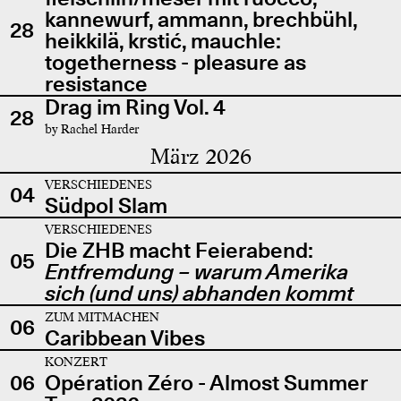
kannewurf, ammann, brechbühl,
28
heikkilä, krstić, mauchle:
togetherness - pleasure as
resistance
Drag im Ring Vol. 4
28
by Rachel Harder
März 2026
VERSCHIEDENES
04
Südpol Slam
VERSCHIEDENES
Die ZHB macht Feierabend:
05
Entfremdung – warum Amerika
sich (und uns) abhanden kommt
ZUM MITMACHEN
06
Caribbean Vibes
KONZERT
06
Opération Zéro - Almost Summer