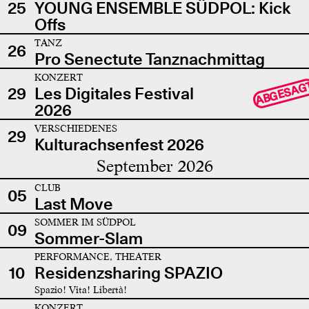
25
YOUNG ENSEMBLE SÜDPOL: Kick
Offs
TANZ
26
Pro Senectute Tanznachmittag
KONZERT
ABGESAG
29
Les Digitales Festival
2026
VERSCHIEDENES
29
Kulturachsenfest 2026
September 2026
CLUB
05
Last Move
SOMMER IM SÜDPOL
09
Sommer-Slam
PERFORMANCE, THEATER
10
Residenzsharing SPAZIO
Spazio! Vita! Libertà!
KONZERT