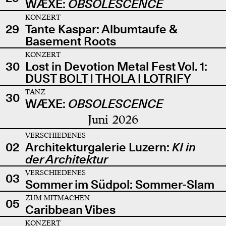
WÆXE:
OBSOLESCENCE
KONZERT
29
Tante Kaspar: Albumtaufe &
Basement Roots
KONZERT
30
Lost in Devotion Metal Fest Vol. 1:
DUST BOLT | THOLA | LOTRIFY
TANZ
30
WÆXE:
OBSOLESCENCE
Juni 2026
VERSCHIEDENES
02
Architekturgalerie Luzern:
KI in
der Architektur
VERSCHIEDENES
03
Sommer im Südpol: Sommer-Slam
ZUM MITMACHEN
05
Caribbean Vibes
KONZERT