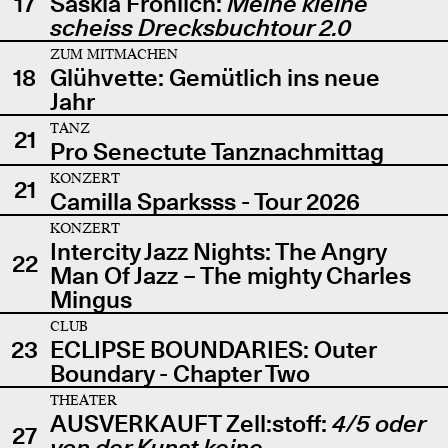
17
Saskia Fröhlich:
Meine kleine
scheiss Drecksbuchtour 2.0
ZUM MITMACHEN
18
Glühvette: Gemütlich ins neue
Jahr
TANZ
21
Pro Senectute Tanznachmittag
KONZERT
21
Camilla Sparksss - Tour 2026
KONZERT
Intercity Jazz Nights: The Angry
22
Man Of Jazz – The mighty Charles
Mingus
CLUB
23
ECLIPSE BOUNDARIES: Outer
Boundary - Chapter Two
THEATER
AUSVERKAUFT Zell:stoff:
4/5 oder
27
von der Kunst keine