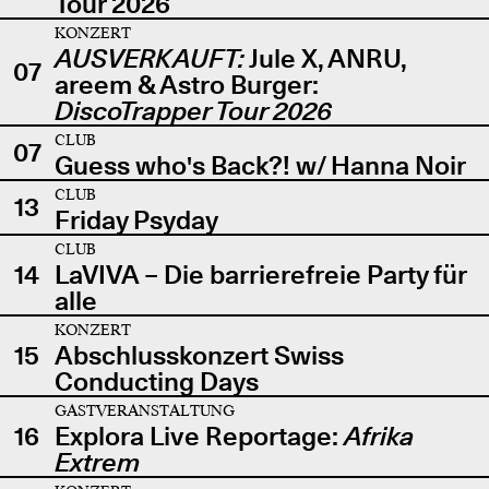
Tour 2026
KONZERT
AUSVERKAUFT:
Jule X, ANRU,
07
areem & Astro Burger:
DiscoTrapper Tour 2026
CLUB
07
Guess who's Back?! w/ Hanna Noir
CLUB
13
Friday Psyday
CLUB
14
LaVIVA – Die barrierefreie Party für
alle
KONZERT
15
Abschlusskonzert Swiss
Conducting Days
GASTVERANSTALTUNG
16
Explora Live Reportage:
Afrika
Extrem