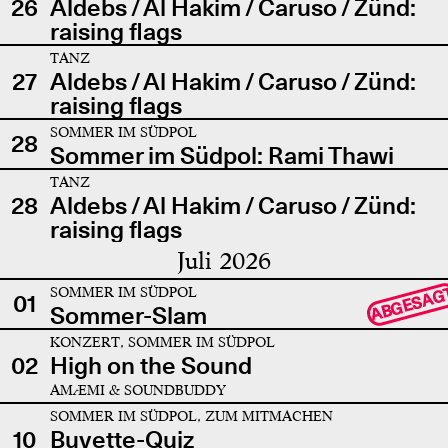
26
Aldebs / Al Hakim / Caruso / Zünd:
raising flags
TANZ
27
Aldebs / Al Hakim / Caruso / Zünd:
raising flags
SOMMER IM SÜDPOL
28
Sommer im Südpol: Rami Thawi
TANZ
28
Aldebs / Al Hakim / Caruso / Zünd:
raising flags
Juli 2026
SOMMER IM SÜDPOL
ABGESAG
01
Sommer-Slam
KONZERT, SOMMER IM SÜDPOL
02
High on the Sound
AMÆMI & SOUNDBUDDY
SOMMER IM SÜDPOL, ZUM MITMACHEN
10
Buvette-Quiz