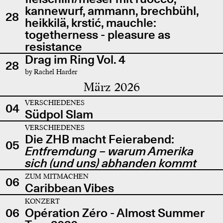
kannewurf, ammann, brechbühl,
28
heikkilä, krstić, mauchle:
togetherness - pleasure as
resistance
Drag im Ring Vol. 4
28
by Rachel Harder
März 2026
VERSCHIEDENES
04
Südpol Slam
VERSCHIEDENES
Die ZHB macht Feierabend:
05
Entfremdung – warum Amerika
sich (und uns) abhanden kommt
ZUM MITMACHEN
06
Caribbean Vibes
KONZERT
06
Opération Zéro - Almost Summer