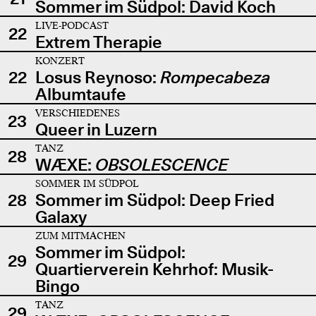
Sommer im Südpol: David Koch
LIVE-PODCAST
22
Extrem Therapie
KONZERT
22
Losus Reynoso:
Rompecabeza
Albumtaufe
VERSCHIEDENES
23
Queer in Luzern
TANZ
28
WÆXE:
OBSOLESCENCE
SOMMER IM SÜDPOL
28
Sommer im Südpol: Deep Fried
Galaxy
ZUM MITMACHEN
Sommer im Südpol:
29
Quartierverein Kehrhof: Musik-
Bingo
TANZ
29