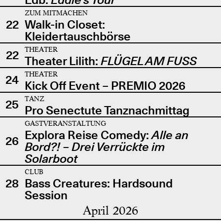
ZUM MITMACHEN
22
Walk-in Closet:
Kleidertauschbörse
THEATER
22
Theater Lilith:
FLÜGEL AM FUSS
THEATER
24
Kick Off Event – PREMIO 2026
TANZ
25
Pro Senectute Tanznachmittag
GASTVERANSTALTUNG
Explora Reise Comedy:
Alle an
26
Bord?! – Drei Verrückte im
Solarboot
CLUB
28
Bass Creatures: Hardsound
Session
April 2026