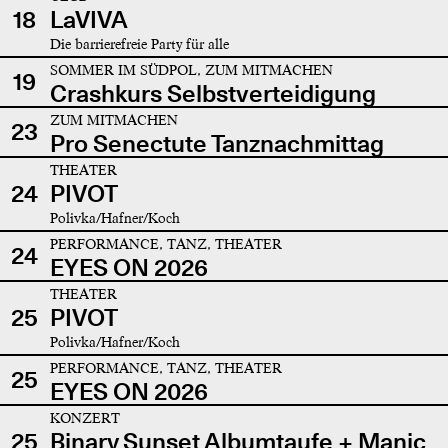
18
LaVIVA
Die barrierefreie Party für alle
SOMMER IM SÜDPOL, ZUM MITMACHEN
19
Crashkurs Selbstverteidigung
ZUM MITMACHEN
23
Pro Senectute Tanznachmittag
THEATER
24
PIVOT
Polivka/Hafner/Koch
PERFORMANCE, TANZ, THEATER
24
EYES ON 2026
THEATER
25
PIVOT
Polivka/Hafner/Koch
PERFORMANCE, TANZ, THEATER
25
EYES ON 2026
KONZERT
25
Binary Sunset Albumtaufe + Manic