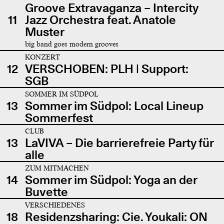
Groove Extravaganza – Intercity
11
Jazz Orchestra feat. Anatole
Muster
big band goes modern grooves
KONZERT
12
VERSCHOBEN: PLH | Support:
SGB
SOMMER IM SÜDPOL
13
Sommer im Südpol: Local Lineup
Sommerfest
CLUB
13
LaVIVA – Die barrierefreie Party für
alle
ZUM MITMACHEN
14
Sommer im Südpol: Yoga an der
Buvette
VERSCHIEDENES
18
Residenzsharing: Cie. Youkali: ON