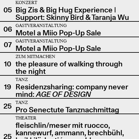
KONZERT
05
Big Zis & Big Hug Experience |
Support: Skinny Bird & Taranja Wu
GASTVERANSTALTUNG
06
Motel a Miio Pop-Up Sale
GASTVERANSTALTUNG
07
Motel a Miio Pop-Up Sale
ZUM MITMACHEN
10
the pleasure of walking through
the night
TANZ
19
Residenzsharing: company never
mind:
AGE OF DESIGN
TANZ
25
Pro Senectute Tanznachmittag
THEATER
fleischlin/meser mit ruocco,
kannewurf, ammann, brechbühl,
25