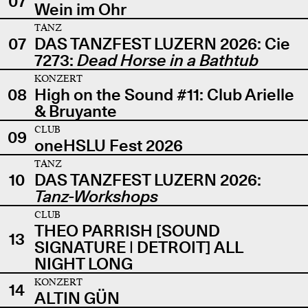
07
Wein im Ohr
TANZ
07
DAS TANZFEST LUZERN 2026: Cie
7273:
Dead Horse in a Bathtub
KONZERT
08
High on the Sound #11: Club Arielle
& Bruyante
CLUB
09
oneHSLU Fest 2026
TANZ
10
DAS TANZFEST LUZERN 2026:
Tanz-Workshops
CLUB
THEO PARRISH [SOUND
13
SIGNATURE | DETROIT] ALL
NIGHT LONG
KONZERT
14
ALTIN GÜN