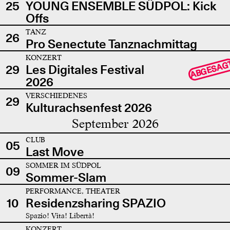
25
YOUNG ENSEMBLE SÜDPOL: Kick
Offs
TANZ
26
Pro Senectute Tanznachmittag
KONZERT
ABGESAG
29
Les Digitales Festival
2026
VERSCHIEDENES
29
Kulturachsenfest 2026
September 2026
CLUB
05
Last Move
SOMMER IM SÜDPOL
09
Sommer-Slam
PERFORMANCE, THEATER
10
Residenzsharing SPAZIO
Spazio! Vita! Libertà!
KONZERT