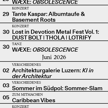
WÆXE:
OBSOLESCENCE
KONZERT
29
Tante Kaspar: Albumtaufe &
Basement Roots
KONZERT
30
Lost in Devotion Metal Fest Vol. 1:
DUST BOLT | THOLA | LOTRIFY
TANZ
30
WÆXE:
OBSOLESCENCE
Juni 2026
VERSCHIEDENES
02
Architekturgalerie Luzern:
KI in
der Architektur
VERSCHIEDENES
03
Sommer im Südpol: Sommer-Slam
ZUM MITMACHEN
05
Caribbean Vibes
KONZERT