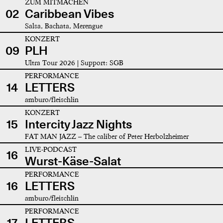
ZUM MITMACHEN
02
Caribbean Vibes
Salsa, Bachata, Merengue
KONZERT
09
PLH
Ultra Tour 2026 | Support: SGB
PERFORMANCE
14
LETTERS
amburo/fleischlin
KONZERT
15
Intercity Jazz Nights
FAT MAN JAZZ – The caliber of Peter Herbolzheimer
LIVE-PODCAST
16
Wurst-Käse-Salat
PERFORMANCE
16
LETTERS
amburo/fleischlin
PERFORMANCE
17
LETTERS