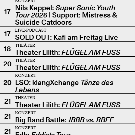
KONZERT
Nils Keppel:
Super Sonic Youth
17
Tour 2026
| Support: Mistress &
Suicide Catdoors
LIVE-PODCAST
17
SOLD OUT: Kafi am Freitag Live
THEATER
18
Theater Lilith:
FLÜGEL AM FUSS
THEATER
20
Theater Lilith:
FLÜGEL AM FUSS
KONZERT
20
LSO: klangXchange
Tänze des
Lebens
THEATER
21
Theater Lilith:
FLÜGEL AM FUSS
KONZERT
21
Big Band Battle:
JBBB vs. BBFF
KONZERT
21
Edb:
Eddie's Tour