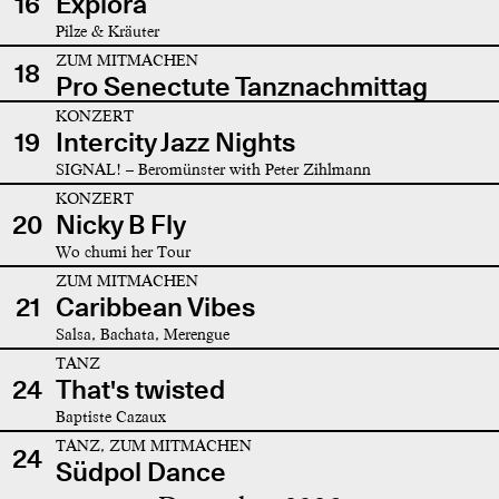
16
Explora
Pilze & Kräuter
ZUM MITMACHEN
18
Pro Senectute Tanznachmittag
KONZERT
19
Intercity Jazz Nights
SIGNAL! – Beromünster with Peter Zihlmann
KONZERT
20
Nicky B Fly
Wo chumi her Tour
ZUM MITMACHEN
21
Caribbean Vibes
Salsa, Bachata, Merengue
TANZ
24
That's twisted
Baptiste Cazaux
TANZ, ZUM MITMACHEN
24
Südpol Dance