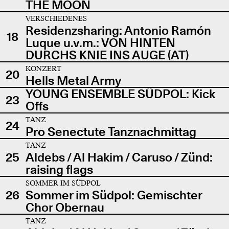
THE MOON
VERSCHIEDENES
Residenzsharing: Antonio Ramón
18
Luque u.v.m.: VON HINTEN
DURCHS KNIE INS AUGE (AT)
KONZERT
20
Hells Metal Army
YOUNG ENSEMBLE SÜDPOL: Kick
23
Offs
TANZ
24
Pro Senectute Tanznachmittag
TANZ
25
Aldebs / Al Hakim / Caruso / Zünd:
raising flags
SOMMER IM SÜDPOL
26
Sommer im Südpol: Gemischter
Chor Obernau
TANZ