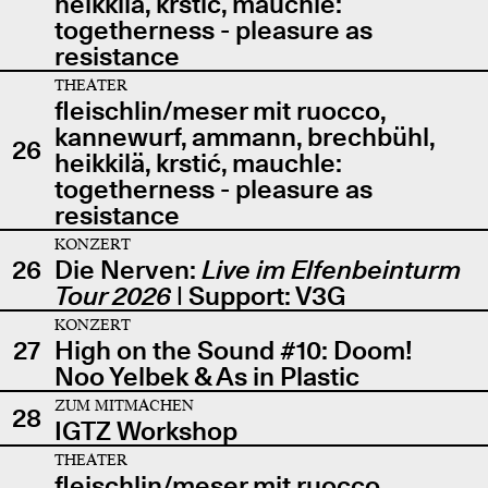
heikkilä, krstić, mauchle:
togetherness - pleasure as
resistance
THEATER
fleischlin/meser mit ruocco,
kannewurf, ammann, brechbühl,
26
heikkilä, krstić, mauchle:
togetherness - pleasure as
resistance
KONZERT
26
Die Nerven:
Live im Elfenbeinturm
Tour 2026
| Support: V3G
KONZERT
27
High on the Sound #10: Doom!
Noo Yelbek & As in Plastic
ZUM MITMACHEN
28
IGTZ Workshop
THEATER
fleischlin/meser mit ruocco,