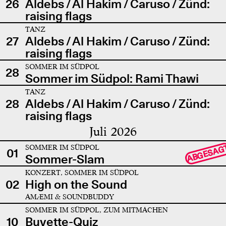
26
Aldebs / Al Hakim / Caruso / Zünd:
raising flags
TANZ
27
Aldebs / Al Hakim / Caruso / Zünd:
raising flags
SOMMER IM SÜDPOL
28
Sommer im Südpol: Rami Thawi
TANZ
28
Aldebs / Al Hakim / Caruso / Zünd:
raising flags
Juli 2026
SOMMER IM SÜDPOL
ABGESAG
01
Sommer-Slam
KONZERT, SOMMER IM SÜDPOL
02
High on the Sound
AMÆMI & SOUNDBUDDY
SOMMER IM SÜDPOL, ZUM MITMACHEN
10
Buvette-Quiz