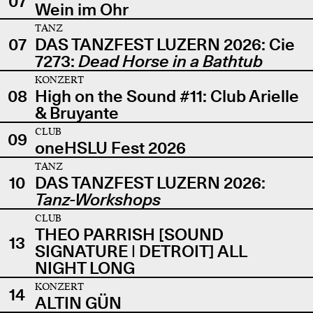
07
Wein im Ohr
TANZ
07
DAS TANZFEST LUZERN 2026: Cie
7273:
Dead Horse in a Bathtub
KONZERT
08
High on the Sound #11: Club Arielle
& Bruyante
CLUB
09
oneHSLU Fest 2026
TANZ
10
DAS TANZFEST LUZERN 2026:
Tanz-Workshops
CLUB
THEO PARRISH [SOUND
13
SIGNATURE | DETROIT] ALL
NIGHT LONG
KONZERT
14
ALTIN GÜN