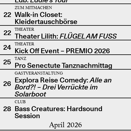
ZUM MITMACHEN
22
Walk-in Closet:
Kleidertauschbörse
THEATER
22
Theater Lilith:
FLÜGEL AM FUSS
THEATER
24
Kick Off Event – PREMIO 2026
TANZ
25
Pro Senectute Tanznachmittag
GASTVERANSTALTUNG
Explora Reise Comedy:
Alle an
26
Bord?! – Drei Verrückte im
Solarboot
CLUB
28
Bass Creatures: Hardsound
Session
April 2026