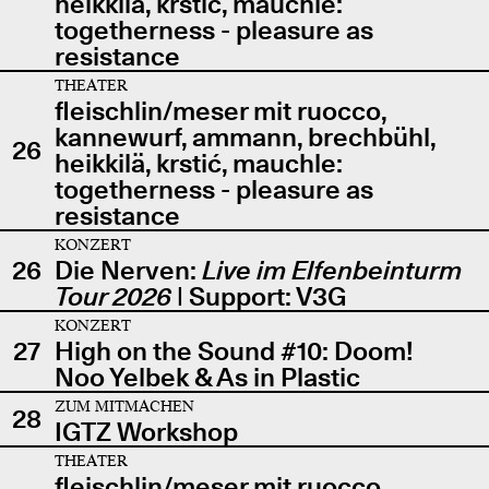
heikkilä, krstić, mauchle:
togetherness - pleasure as
resistance
THEATER
fleischlin/meser mit ruocco,
kannewurf, ammann, brechbühl,
26
heikkilä, krstić, mauchle:
togetherness - pleasure as
resistance
KONZERT
26
Die Nerven:
Live im Elfenbeinturm
Tour 2026
| Support: V3G
KONZERT
27
High on the Sound #10: Doom!
Noo Yelbek & As in Plastic
ZUM MITMACHEN
28
IGTZ Workshop
THEATER
fleischlin/meser mit ruocco,