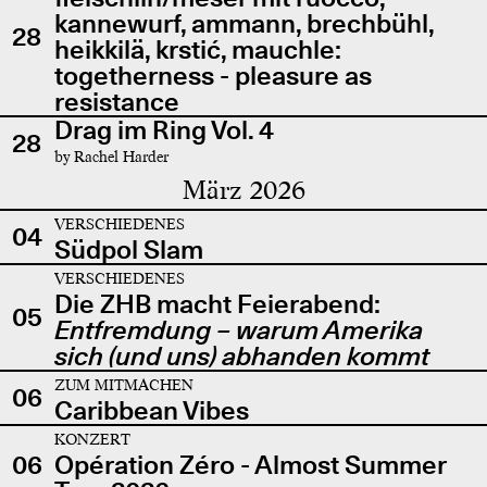
kannewurf, ammann, brechbühl,
28
heikkilä, krstić, mauchle:
togetherness - pleasure as
resistance
Drag im Ring Vol. 4
28
by Rachel Harder
März 2026
VERSCHIEDENES
04
Südpol Slam
VERSCHIEDENES
Die ZHB macht Feierabend:
05
Entfremdung – warum Amerika
sich (und uns) abhanden kommt
ZUM MITMACHEN
06
Caribbean Vibes
KONZERT
06
Opération Zéro - Almost Summer