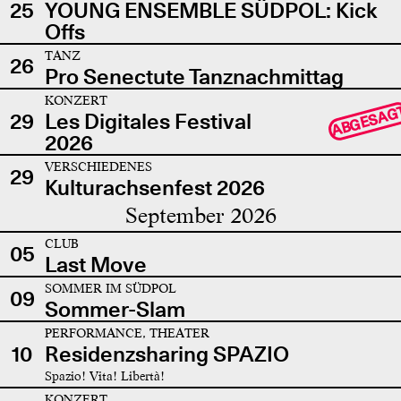
25
YOUNG ENSEMBLE SÜDPOL: Kick
Offs
TANZ
26
Pro Senectute Tanznachmittag
KONZERT
ABGESAG
29
Les Digitales Festival
2026
VERSCHIEDENES
29
Kulturachsenfest 2026
September 2026
CLUB
05
Last Move
SOMMER IM SÜDPOL
09
Sommer-Slam
PERFORMANCE, THEATER
10
Residenzsharing SPAZIO
Spazio! Vita! Libertà!
KONZERT