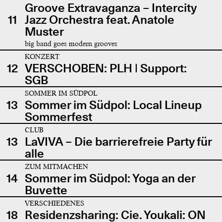
Groove Extravaganza – Intercity
11
Jazz Orchestra feat. Anatole
Muster
big band goes modern grooves
KONZERT
12
VERSCHOBEN: PLH | Support:
SGB
SOMMER IM SÜDPOL
13
Sommer im Südpol: Local Lineup
Sommerfest
CLUB
13
LaVIVA – Die barrierefreie Party für
alle
ZUM MITMACHEN
14
Sommer im Südpol: Yoga an der
Buvette
VERSCHIEDENES
18
Residenzsharing: Cie. Youkali: ON