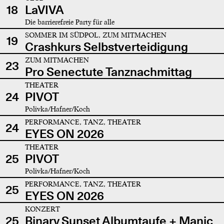
18
LaVIVA
Die barrierefreie Party für alle
SOMMER IM SÜDPOL, ZUM MITMACHEN
19
Crashkurs Selbstverteidigung
ZUM MITMACHEN
23
Pro Senectute Tanznachmittag
THEATER
24
PIVOT
Polivka/Hafner/Koch
PERFORMANCE, TANZ, THEATER
24
EYES ON 2026
THEATER
25
PIVOT
Polivka/Hafner/Koch
PERFORMANCE, TANZ, THEATER
25
EYES ON 2026
KONZERT
25
Binary Sunset Albumtaufe + Manic