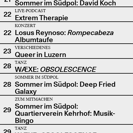
Sommer im Südpol: David Koch
LIVE-PODCAST
22
Extrem Therapie
KONZERT
22
Losus Reynoso:
Rompecabeza
Albumtaufe
VERSCHIEDENES
23
Queer in Luzern
TANZ
28
WÆXE:
OBSOLESCENCE
SOMMER IM SÜDPOL
28
Sommer im Südpol: Deep Fried
Galaxy
ZUM MITMACHEN
Sommer im Südpol:
29
Quartierverein Kehrhof: Musik-
Bingo
TANZ
29