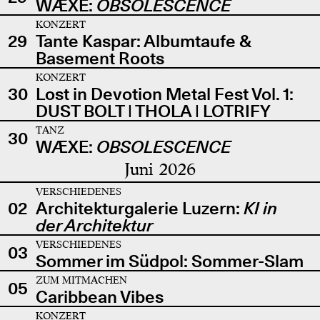
WÆXE:
OBSOLESCENCE
KONZERT
29
Tante Kaspar: Albumtaufe &
Basement Roots
KONZERT
30
Lost in Devotion Metal Fest Vol. 1:
DUST BOLT | THOLA | LOTRIFY
TANZ
30
WÆXE:
OBSOLESCENCE
Juni 2026
VERSCHIEDENES
02
Architekturgalerie Luzern:
KI in
der Architektur
VERSCHIEDENES
03
Sommer im Südpol: Sommer-Slam
ZUM MITMACHEN
05
Caribbean Vibes
KONZERT