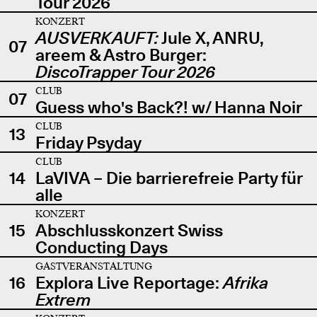
Tour 2026
KONZERT
AUSVERKAUFT:
Jule X, ANRU,
07
areem & Astro Burger:
DiscoTrapper Tour 2026
CLUB
07
Guess who's Back?! w/ Hanna Noir
CLUB
13
Friday Psyday
CLUB
14
LaVIVA – Die barrierefreie Party für
alle
KONZERT
15
Abschlusskonzert Swiss
Conducting Days
GASTVERANSTALTUNG
16
Explora Live Reportage:
Afrika
Extrem