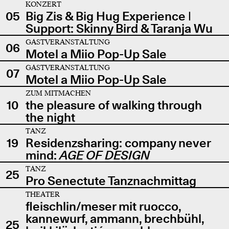
KONZERT
05
Big Zis & Big Hug Experience |
Support: Skinny Bird & Taranja Wu
GASTVERANSTALTUNG
06
Motel a Miio Pop-Up Sale
GASTVERANSTALTUNG
07
Motel a Miio Pop-Up Sale
ZUM MITMACHEN
10
the pleasure of walking through
the night
TANZ
19
Residenzsharing: company never
mind:
AGE OF DESIGN
TANZ
25
Pro Senectute Tanznachmittag
THEATER
fleischlin/meser mit ruocco,
kannewurf, ammann, brechbühl,
25