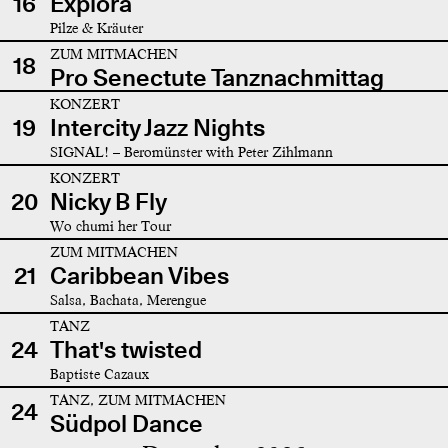
16
Explora
Pilze & Kräuter
ZUM MITMACHEN
18
Pro Senectute Tanznachmittag
KONZERT
19
Intercity Jazz Nights
SIGNAL! – Beromünster with Peter Zihlmann
KONZERT
20
Nicky B Fly
Wo chumi her Tour
ZUM MITMACHEN
21
Caribbean Vibes
Salsa, Bachata, Merengue
TANZ
24
That's twisted
Baptiste Cazaux
TANZ, ZUM MITMACHEN
24
Südpol Dance