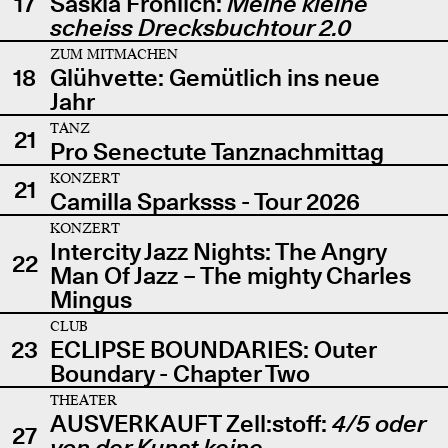
17
Saskia Fröhlich:
Meine kleine
scheiss Drecksbuchtour 2.0
ZUM MITMACHEN
18
Glühvette: Gemütlich ins neue
Jahr
TANZ
21
Pro Senectute Tanznachmittag
KONZERT
21
Camilla Sparksss - Tour 2026
KONZERT
Intercity Jazz Nights: The Angry
22
Man Of Jazz – The mighty Charles
Mingus
CLUB
23
ECLIPSE BOUNDARIES: Outer
Boundary - Chapter Two
THEATER
AUSVERKAUFT Zell:stoff:
4/5 oder
27
von der Kunst keine