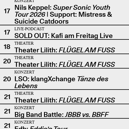
KONZERT
Nils Keppel:
Super Sonic Youth
17
Tour 2026
| Support: Mistress &
Suicide Catdoors
LIVE-PODCAST
17
SOLD OUT: Kafi am Freitag Live
THEATER
18
Theater Lilith:
FLÜGEL AM FUSS
THEATER
20
Theater Lilith:
FLÜGEL AM FUSS
KONZERT
20
LSO: klangXchange
Tänze des
Lebens
THEATER
21
Theater Lilith:
FLÜGEL AM FUSS
KONZERT
21
Big Band Battle:
JBBB vs. BBFF
KONZERT
21
Edb:
Eddie's Tour