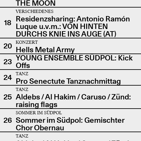
THE MOON
VERSCHIEDENES
Residenzsharing: Antonio Ramón
18
Luque u.v.m.: VON HINTEN
DURCHS KNIE INS AUGE (AT)
KONZERT
20
Hells Metal Army
YOUNG ENSEMBLE SÜDPOL: Kick
23
Offs
TANZ
24
Pro Senectute Tanznachmittag
TANZ
25
Aldebs / Al Hakim / Caruso / Zünd:
raising flags
SOMMER IM SÜDPOL
26
Sommer im Südpol: Gemischter
Chor Obernau
TANZ