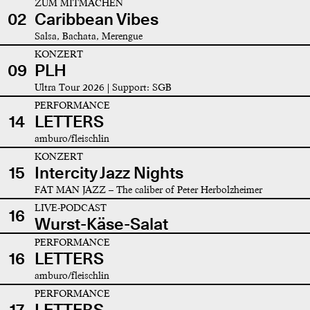
ZUM MITMACHEN
02
Caribbean Vibes
Salsa, Bachata, Merengue
KONZERT
09
PLH
Ultra Tour 2026 | Support: SGB
PERFORMANCE
14
LETTERS
amburo/fleischlin
KONZERT
15
Intercity Jazz Nights
FAT MAN JAZZ – The caliber of Peter Herbolzheimer
LIVE-PODCAST
16
Wurst-Käse-Salat
PERFORMANCE
16
LETTERS
amburo/fleischlin
PERFORMANCE
17
LETTERS