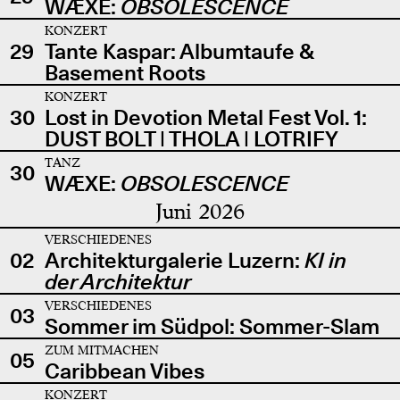
WÆXE:
OBSOLESCENCE
KONZERT
29
Tante Kaspar: Albumtaufe &
Basement Roots
KONZERT
30
Lost in Devotion Metal Fest Vol. 1:
DUST BOLT | THOLA | LOTRIFY
TANZ
30
WÆXE:
OBSOLESCENCE
Juni 2026
VERSCHIEDENES
02
Architekturgalerie Luzern:
KI in
der Architektur
VERSCHIEDENES
03
Sommer im Südpol: Sommer-Slam
ZUM MITMACHEN
05
Caribbean Vibes
KONZERT