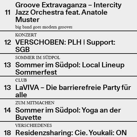
Groove Extravaganza – Intercity
11
Jazz Orchestra feat. Anatole
Muster
big band goes modern grooves
KONZERT
12
VERSCHOBEN: PLH | Support:
SGB
SOMMER IM SÜDPOL
13
Sommer im Südpol: Local Lineup
Sommerfest
CLUB
13
LaVIVA – Die barrierefreie Party für
alle
ZUM MITMACHEN
14
Sommer im Südpol: Yoga an der
Buvette
VERSCHIEDENES
18
Residenzsharing: Cie. Youkali: ON