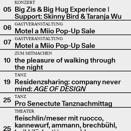
KONZERT
05
Big Zis & Big Hug Experience |
Support: Skinny Bird & Taranja Wu
GASTVERANSTALTUNG
06
Motel a Miio Pop-Up Sale
GASTVERANSTALTUNG
07
Motel a Miio Pop-Up Sale
ZUM MITMACHEN
10
the pleasure of walking through
the night
TANZ
19
Residenzsharing: company never
mind:
AGE OF DESIGN
TANZ
25
Pro Senectute Tanznachmittag
THEATER
fleischlin/meser mit ruocco,
kannewurf, ammann, brechbühl,
25