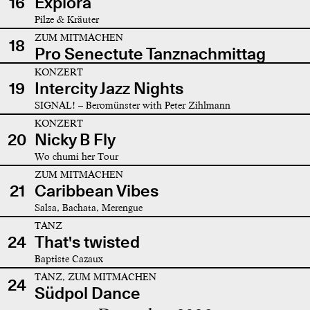
16
Explora
Pilze & Kräuter
ZUM MITMACHEN
18
Pro Senectute Tanznachmittag
KONZERT
19
Intercity Jazz Nights
SIGNAL! – Beromünster with Peter Zihlmann
KONZERT
20
Nicky B Fly
Wo chumi her Tour
ZUM MITMACHEN
21
Caribbean Vibes
Salsa, Bachata, Merengue
TANZ
24
That's twisted
Baptiste Cazaux
TANZ, ZUM MITMACHEN
24
Südpol Dance