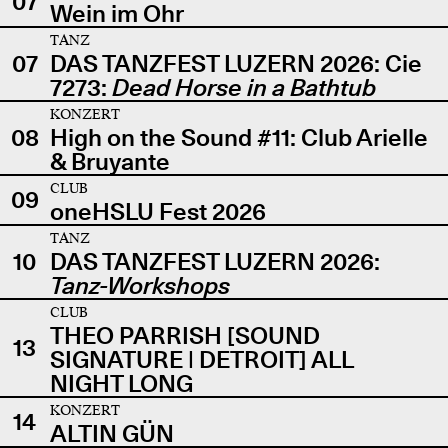
07
Wein im Ohr
TANZ
07
DAS TANZFEST LUZERN 2026: Cie
7273:
Dead Horse in a Bathtub
KONZERT
08
High on the Sound #11: Club Arielle
& Bruyante
CLUB
09
oneHSLU Fest 2026
TANZ
10
DAS TANZFEST LUZERN 2026:
Tanz-Workshops
CLUB
THEO PARRISH [SOUND
13
SIGNATURE | DETROIT] ALL
NIGHT LONG
KONZERT
14
ALTIN GÜN