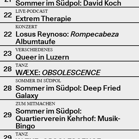
Sommer im Südpol: David Koch
LIVE-PODCAST
22
Extrem Therapie
KONZERT
22
Losus Reynoso:
Rompecabeza
Albumtaufe
VERSCHIEDENES
23
Queer in Luzern
TANZ
28
WÆXE:
OBSOLESCENCE
SOMMER IM SÜDPOL
28
Sommer im Südpol: Deep Fried
Galaxy
ZUM MITMACHEN
Sommer im Südpol:
29
Quartierverein Kehrhof: Musik-
Bingo
TANZ
29