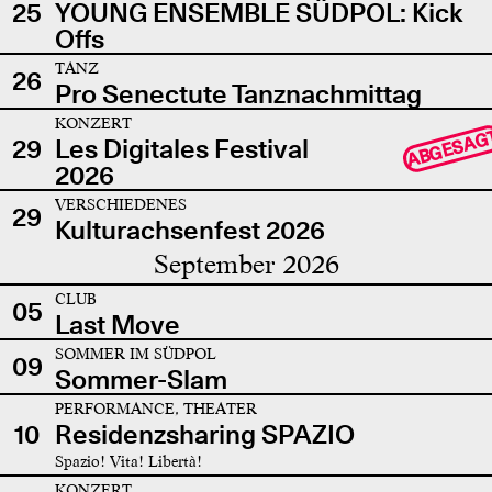
25
YOUNG ENSEMBLE SÜDPOL: Kick
Offs
TANZ
26
Pro Senectute Tanznachmittag
KONZERT
ABGESAG
29
Les Digitales Festival
2026
VERSCHIEDENES
29
Kulturachsenfest 2026
September 2026
CLUB
05
Last Move
SOMMER IM SÜDPOL
09
Sommer-Slam
PERFORMANCE, THEATER
10
Residenzsharing SPAZIO
Spazio! Vita! Libertà!
KONZERT