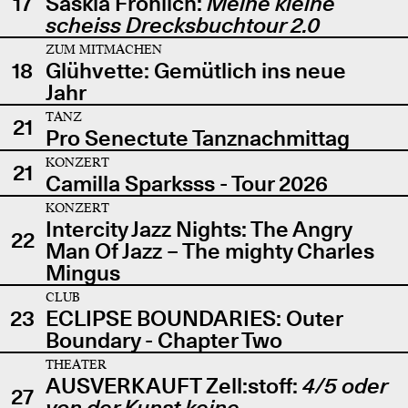
17
Saskia Fröhlich:
Meine kleine
scheiss Drecksbuchtour 2.0
ZUM MITMACHEN
18
Glühvette: Gemütlich ins neue
Jahr
TANZ
21
Pro Senectute Tanznachmittag
KONZERT
21
Camilla Sparksss - Tour 2026
KONZERT
Intercity Jazz Nights: The Angry
22
Man Of Jazz – The mighty Charles
Mingus
CLUB
23
ECLIPSE BOUNDARIES: Outer
Boundary - Chapter Two
THEATER
AUSVERKAUFT Zell:stoff:
4/5 oder
27
von der Kunst keine