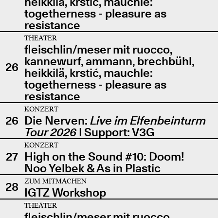
heikkilä, krstić, mauchle:
togetherness - pleasure as
resistance
THEATER
fleischlin/meser mit ruocco,
kannewurf, ammann, brechbühl,
26
heikkilä, krstić, mauchle:
togetherness - pleasure as
resistance
KONZERT
26
Die Nerven:
Live im Elfenbeinturm
Tour 2026
| Support: V3G
KONZERT
27
High on the Sound #10: Doom!
Noo Yelbek & As in Plastic
ZUM MITMACHEN
28
IGTZ Workshop
THEATER
fleischlin/meser mit ruocco,