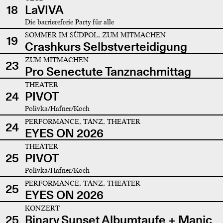
18
LaVIVA
Die barrierefreie Party für alle
SOMMER IM SÜDPOL, ZUM MITMACHEN
19
Crashkurs Selbstverteidigung
ZUM MITMACHEN
23
Pro Senectute Tanznachmittag
THEATER
24
PIVOT
Polivka/Hafner/Koch
PERFORMANCE, TANZ, THEATER
24
EYES ON 2026
THEATER
25
PIVOT
Polivka/Hafner/Koch
PERFORMANCE, TANZ, THEATER
25
EYES ON 2026
KONZERT
25
Binary Sunset Albumtaufe + Manic