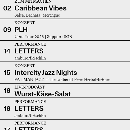
ZUM MITMACHEN
02
Caribbean Vibes
Salsa, Bachata, Merengue
KONZERT
09
PLH
Ultra Tour 2026 | Support: SGB
PERFORMANCE
14
LETTERS
amburo/fleischlin
KONZERT
15
Intercity Jazz Nights
FAT MAN JAZZ – The caliber of Peter Herbolzheimer
LIVE-PODCAST
16
Wurst-Käse-Salat
PERFORMANCE
16
LETTERS
amburo/fleischlin
PERFORMANCE
17
LETTERS