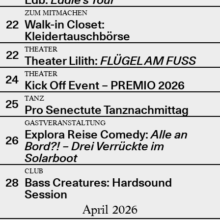
ZUM MITMACHEN
22
Walk-in Closet:
Kleidertauschbörse
THEATER
22
Theater Lilith:
FLÜGEL AM FUSS
THEATER
24
Kick Off Event – PREMIO 2026
TANZ
25
Pro Senectute Tanznachmittag
GASTVERANSTALTUNG
Explora Reise Comedy:
Alle an
26
Bord?! – Drei Verrückte im
Solarboot
CLUB
28
Bass Creatures: Hardsound
Session
April 2026