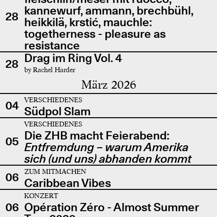
kannewurf, ammann, brechbühl,
28
heikkilä, krstić, mauchle:
togetherness - pleasure as
resistance
Drag im Ring Vol. 4
28
by Rachel Harder
März 2026
VERSCHIEDENES
04
Südpol Slam
VERSCHIEDENES
Die ZHB macht Feierabend:
05
Entfremdung – warum Amerika
sich (und uns) abhanden kommt
ZUM MITMACHEN
06
Caribbean Vibes
KONZERT
06
Opération Zéro - Almost Summer