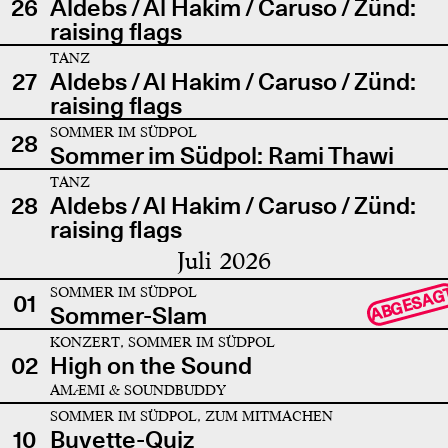
26
Aldebs / Al Hakim / Caruso / Zünd:
raising flags
TANZ
27
Aldebs / Al Hakim / Caruso / Zünd:
raising flags
SOMMER IM SÜDPOL
28
Sommer im Südpol: Rami Thawi
TANZ
28
Aldebs / Al Hakim / Caruso / Zünd:
raising flags
Juli 2026
SOMMER IM SÜDPOL
ABGESAG
01
Sommer-Slam
KONZERT, SOMMER IM SÜDPOL
02
High on the Sound
AMÆMI & SOUNDBUDDY
SOMMER IM SÜDPOL, ZUM MITMACHEN
10
Buvette-Quiz