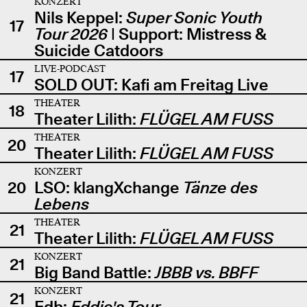
KONZERT
Nils Keppel:
Super Sonic Youth
17
Tour 2026
| Support: Mistress &
Suicide Catdoors
LIVE-PODCAST
17
SOLD OUT: Kafi am Freitag Live
THEATER
18
Theater Lilith:
FLÜGEL AM FUSS
THEATER
20
Theater Lilith:
FLÜGEL AM FUSS
KONZERT
20
LSO: klangXchange
Tänze des
Lebens
THEATER
21
Theater Lilith:
FLÜGEL AM FUSS
KONZERT
21
Big Band Battle:
JBBB vs. BBFF
KONZERT
21
Edb:
Eddie's Tour