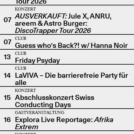
Tour 2026
KONZERT
AUSVERKAUFT:
Jule X, ANRU,
07
areem & Astro Burger:
DiscoTrapper Tour 2026
CLUB
07
Guess who's Back?! w/ Hanna Noir
CLUB
13
Friday Psyday
CLUB
14
LaVIVA – Die barrierefreie Party für
alle
KONZERT
15
Abschlusskonzert Swiss
Conducting Days
GASTVERANSTALTUNG
16
Explora Live Reportage:
Afrika
Extrem