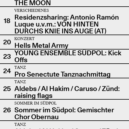
THE MOON
VERSCHIEDENES
Residenzsharing: Antonio Ramón
18
Luque u.v.m.: VON HINTEN
DURCHS KNIE INS AUGE (AT)
KONZERT
20
Hells Metal Army
YOUNG ENSEMBLE SÜDPOL: Kick
23
Offs
TANZ
24
Pro Senectute Tanznachmittag
TANZ
25
Aldebs / Al Hakim / Caruso / Zünd:
raising flags
SOMMER IM SÜDPOL
26
Sommer im Südpol: Gemischter
Chor Obernau
TANZ