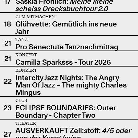
17
Saskia Fröhlich:
Meine kleine
scheiss Drecksbuchtour 2.0
ZUM MITMACHEN
18
Glühvette: Gemütlich ins neue
Jahr
TANZ
21
Pro Senectute Tanznachmittag
KONZERT
21
Camilla Sparksss - Tour 2026
KONZERT
Intercity Jazz Nights: The Angry
22
Man Of Jazz – The mighty Charles
Mingus
CLUB
23
ECLIPSE BOUNDARIES: Outer
Boundary - Chapter Two
THEATER
AUSVERKAUFT Zell:stoff:
4/5 oder
27
von der Kunst keine