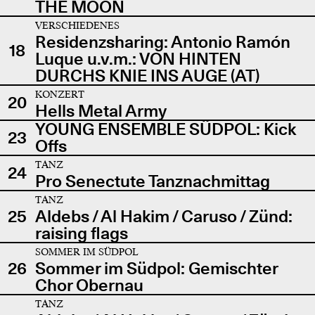
THE MOON
VERSCHIEDENES
Residenzsharing: Antonio Ramón
18
Luque u.v.m.: VON HINTEN
DURCHS KNIE INS AUGE (AT)
KONZERT
20
Hells Metal Army
YOUNG ENSEMBLE SÜDPOL: Kick
23
Offs
TANZ
24
Pro Senectute Tanznachmittag
TANZ
25
Aldebs / Al Hakim / Caruso / Zünd:
raising flags
SOMMER IM SÜDPOL
26
Sommer im Südpol: Gemischter
Chor Obernau
TANZ