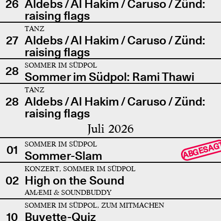
26
Aldebs / Al Hakim / Caruso / Zünd:
raising flags
TANZ
27
Aldebs / Al Hakim / Caruso / Zünd:
raising flags
SOMMER IM SÜDPOL
28
Sommer im Südpol: Rami Thawi
TANZ
28
Aldebs / Al Hakim / Caruso / Zünd:
raising flags
Juli 2026
SOMMER IM SÜDPOL
ABGESAG
01
Sommer-Slam
KONZERT, SOMMER IM SÜDPOL
02
High on the Sound
AMÆMI & SOUNDBUDDY
SOMMER IM SÜDPOL, ZUM MITMACHEN
10
Buvette-Quiz