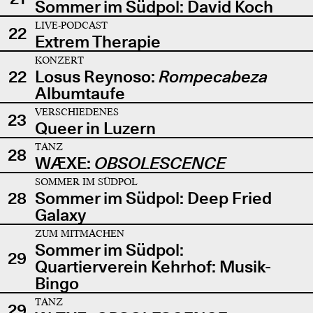
Sommer im Südpol: David Koch
LIVE-PODCAST
22
Extrem Therapie
KONZERT
22
Losus Reynoso:
Rompecabeza
Albumtaufe
VERSCHIEDENES
23
Queer in Luzern
TANZ
28
WÆXE:
OBSOLESCENCE
SOMMER IM SÜDPOL
28
Sommer im Südpol: Deep Fried
Galaxy
ZUM MITMACHEN
Sommer im Südpol:
29
Quartierverein Kehrhof: Musik-
Bingo
TANZ
29