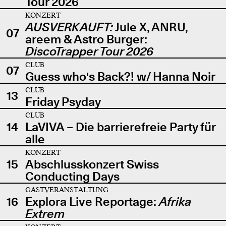
Tour 2026
KONZERT
AUSVERKAUFT:
Jule X, ANRU,
07
areem & Astro Burger:
DiscoTrapper Tour 2026
CLUB
07
Guess who's Back?! w/ Hanna Noir
CLUB
13
Friday Psyday
CLUB
14
LaVIVA – Die barrierefreie Party für
alle
KONZERT
15
Abschlusskonzert Swiss
Conducting Days
GASTVERANSTALTUNG
16
Explora Live Reportage:
Afrika
Extrem