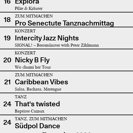
16
Explora
Pilze & Kräuter
ZUM MITMACHEN
18
Pro Senectute Tanznachmittag
KONZERT
19
Intercity Jazz Nights
SIGNAL! – Beromünster with Peter Zihlmann
KONZERT
20
Nicky B Fly
Wo chumi her Tour
ZUM MITMACHEN
21
Caribbean Vibes
Salsa, Bachata, Merengue
TANZ
24
That's twisted
Baptiste Cazaux
TANZ, ZUM MITMACHEN
24
Südpol Dance