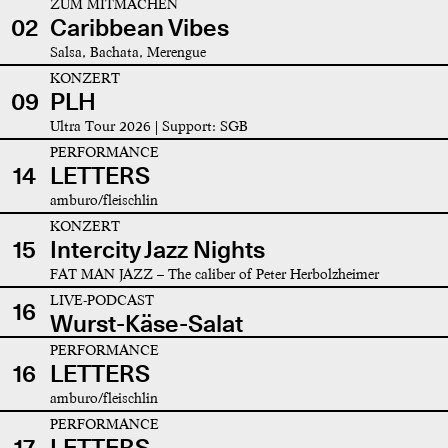
ZUM MITMACHEN
02
Caribbean Vibes
Salsa, Bachata, Merengue
KONZERT
09
PLH
Ultra Tour 2026 | Support: SGB
PERFORMANCE
14
LETTERS
amburo/fleischlin
KONZERT
15
Intercity Jazz Nights
FAT MAN JAZZ – The caliber of Peter Herbolzheimer
LIVE-PODCAST
16
Wurst-Käse-Salat
PERFORMANCE
16
LETTERS
amburo/fleischlin
PERFORMANCE
17
LETTERS