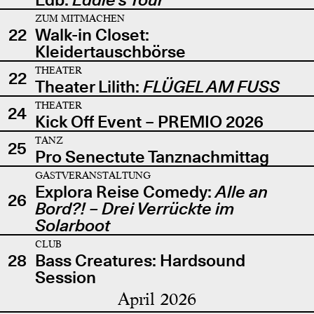
ZUM MITMACHEN
22
Walk-in Closet:
Kleidertauschbörse
THEATER
22
Theater Lilith:
FLÜGEL AM FUSS
THEATER
24
Kick Off Event – PREMIO 2026
TANZ
25
Pro Senectute Tanznachmittag
GASTVERANSTALTUNG
Explora Reise Comedy:
Alle an
26
Bord?! – Drei Verrückte im
Solarboot
CLUB
28
Bass Creatures: Hardsound
Session
April 2026