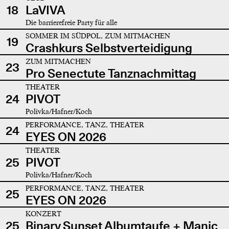
18
LaVIVA
Die barrierefreie Party für alle
SOMMER IM SÜDPOL, ZUM MITMACHEN
19
Crashkurs Selbstverteidigung
ZUM MITMACHEN
23
Pro Senectute Tanznachmittag
THEATER
24
PIVOT
Polivka/Hafner/Koch
PERFORMANCE, TANZ, THEATER
24
EYES ON 2026
THEATER
25
PIVOT
Polivka/Hafner/Koch
PERFORMANCE, TANZ, THEATER
25
EYES ON 2026
KONZERT
25
Binary Sunset Albumtaufe + Manic