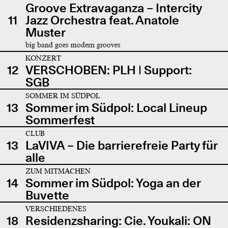
Groove Extravaganza – Intercity
11
Jazz Orchestra feat. Anatole
Muster
big band goes modern grooves
KONZERT
12
VERSCHOBEN: PLH | Support:
SGB
SOMMER IM SÜDPOL
13
Sommer im Südpol: Local Lineup
Sommerfest
CLUB
13
LaVIVA – Die barrierefreie Party für
alle
ZUM MITMACHEN
14
Sommer im Südpol: Yoga an der
Buvette
VERSCHIEDENES
18
Residenzsharing: Cie. Youkali: ON