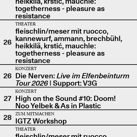
heikkilä, krstić, mauchle:
togetherness - pleasure as
resistance
THEATER
fleischlin/meser mit ruocco,
kannewurf, ammann, brechbühl,
26
heikkilä, krstić, mauchle:
togetherness - pleasure as
resistance
KONZERT
26
Die Nerven:
Live im Elfenbeinturm
Tour 2026
| Support: V3G
KONZERT
27
High on the Sound #10: Doom!
Noo Yelbek & As in Plastic
ZUM MITMACHEN
28
IGTZ Workshop
THEATER
fleischlin/meser mit ruocco,