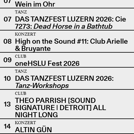
07
Wein im Ohr
TANZ
07
DAS TANZFEST LUZERN 2026: Cie
7273:
Dead Horse in a Bathtub
KONZERT
08
High on the Sound #11: Club Arielle
& Bruyante
CLUB
09
oneHSLU Fest 2026
TANZ
10
DAS TANZFEST LUZERN 2026:
Tanz-Workshops
CLUB
THEO PARRISH [SOUND
13
SIGNATURE | DETROIT] ALL
NIGHT LONG
KONZERT
14
ALTIN GÜN