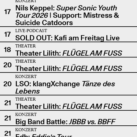
KONZERT
Nils Keppel:
Super Sonic Youth
17
Tour 2026
| Support: Mistress &
Suicide Catdoors
LIVE-PODCAST
17
SOLD OUT: Kafi am Freitag Live
THEATER
18
Theater Lilith:
FLÜGEL AM FUSS
THEATER
20
Theater Lilith:
FLÜGEL AM FUSS
KONZERT
20
LSO: klangXchange
Tänze des
Lebens
THEATER
21
Theater Lilith:
FLÜGEL AM FUSS
KONZERT
21
Big Band Battle:
JBBB vs. BBFF
KONZERT
21
Edb:
Eddie's Tour