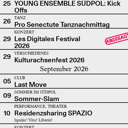
25
YOUNG ENSEMBLE SÜDPOL: Kick
Offs
TANZ
26
Pro Senectute Tanznachmittag
KONZERT
ABGESAG
29
Les Digitales Festival
2026
VERSCHIEDENES
29
Kulturachsenfest 2026
September 2026
CLUB
05
Last Move
SOMMER IM SÜDPOL
09
Sommer-Slam
PERFORMANCE, THEATER
10
Residenzsharing SPAZIO
Spazio! Vita! Libertà!
KONZERT