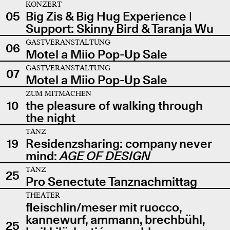
KONZERT
05
Big Zis & Big Hug Experience |
Support: Skinny Bird & Taranja Wu
GASTVERANSTALTUNG
06
Motel a Miio Pop-Up Sale
GASTVERANSTALTUNG
07
Motel a Miio Pop-Up Sale
ZUM MITMACHEN
10
the pleasure of walking through
the night
TANZ
19
Residenzsharing: company never
mind:
AGE OF DESIGN
TANZ
25
Pro Senectute Tanznachmittag
THEATER
fleischlin/meser mit ruocco,
kannewurf, ammann, brechbühl,
25