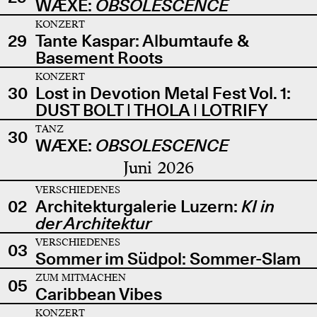
WÆXE:
OBSOLESCENCE
KONZERT
29
Tante Kaspar: Albumtaufe &
Basement Roots
KONZERT
30
Lost in Devotion Metal Fest Vol. 1:
DUST BOLT | THOLA | LOTRIFY
TANZ
30
WÆXE:
OBSOLESCENCE
Juni 2026
VERSCHIEDENES
02
Architekturgalerie Luzern:
KI in
der Architektur
VERSCHIEDENES
03
Sommer im Südpol: Sommer-Slam
ZUM MITMACHEN
05
Caribbean Vibes
KONZERT