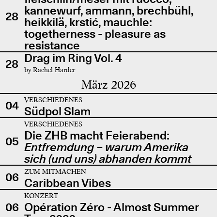
kannewurf, ammann, brechbühl,
28
heikkilä, krstić, mauchle:
togetherness - pleasure as
resistance
Drag im Ring Vol. 4
28
by Rachel Harder
März 2026
VERSCHIEDENES
04
Südpol Slam
VERSCHIEDENES
Die ZHB macht Feierabend:
05
Entfremdung – warum Amerika
sich (und uns) abhanden kommt
ZUM MITMACHEN
06
Caribbean Vibes
KONZERT
06
Opération Zéro - Almost Summer