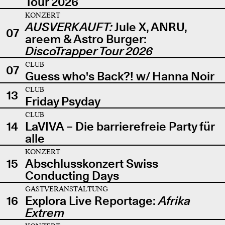
Tour 2026
KONZERT
AUSVERKAUFT:
Jule X, ANRU,
07
areem & Astro Burger:
DiscoTrapper Tour 2026
CLUB
07
Guess who's Back?! w/ Hanna Noir
CLUB
13
Friday Psyday
CLUB
14
LaVIVA – Die barrierefreie Party für
alle
KONZERT
15
Abschlusskonzert Swiss
Conducting Days
GASTVERANSTALTUNG
16
Explora Live Reportage:
Afrika
Extrem