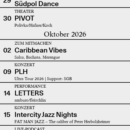
29
Südpol Dance
THEATER
30
PIVOT
Polivka/Hafner/Koch
Oktober 2026
ZUM MITMACHEN
02
Caribbean Vibes
Salsa, Bachata, Merengue
KONZERT
09
PLH
Ultra Tour 2026 | Support: SGB
PERFORMANCE
14
LETTERS
amburo/fleischlin
KONZERT
15
Intercity Jazz Nights
FAT MAN JAZZ – The caliber of Peter Herbolzheimer
LIVE-PODCAST