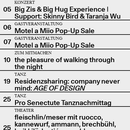
KONZERT
05
Big Zis & Big Hug Experience |
Support: Skinny Bird & Taranja Wu
GASTVERANSTALTUNG
06
Motel a Miio Pop-Up Sale
GASTVERANSTALTUNG
07
Motel a Miio Pop-Up Sale
ZUM MITMACHEN
10
the pleasure of walking through
the night
TANZ
19
Residenzsharing: company never
mind:
AGE OF DESIGN
TANZ
25
Pro Senectute Tanznachmittag
THEATER
fleischlin/meser mit ruocco,
kannewurf, ammann, brechbühl,
25