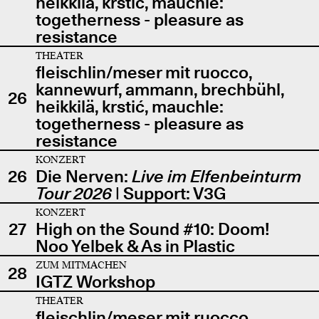
heikkilä, krstić, mauchle:
togetherness - pleasure as
resistance
THEATER
fleischlin/meser mit ruocco,
kannewurf, ammann, brechbühl,
26
heikkilä, krstić, mauchle:
togetherness - pleasure as
resistance
KONZERT
26
Die Nerven:
Live im Elfenbeinturm
Tour 2026
| Support: V3G
KONZERT
27
High on the Sound #10: Doom!
Noo Yelbek & As in Plastic
ZUM MITMACHEN
28
IGTZ Workshop
THEATER
fleischlin/meser mit ruocco,