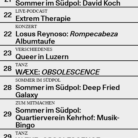
Sommer im Südpol: David Koch
LIVE-PODCAST
22
Extrem Therapie
KONZERT
22
Losus Reynoso:
Rompecabeza
Albumtaufe
VERSCHIEDENES
23
Queer in Luzern
TANZ
28
WÆXE:
OBSOLESCENCE
SOMMER IM SÜDPOL
28
Sommer im Südpol: Deep Fried
Galaxy
ZUM MITMACHEN
Sommer im Südpol:
29
Quartierverein Kehrhof: Musik-
Bingo
TANZ
29