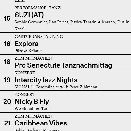
Kenel
PERFORMANCE, TANZ
SUZI (AT)
15
Sophie Germanier, Lan Perces, Jessica Tamsin Allemann, Dustin
Kenel
GASTVERANSTALTUNG
16
Explora
Pilze & Kräuter
ZUM MITMACHEN
18
Pro Senectute Tanznachmittag
KONZERT
19
Intercity Jazz Nights
SIGNAL! – Beromünster with Peter Zihlmann
KONZERT
20
Nicky B Fly
Wo chumi her Tour
ZUM MITMACHEN
21
Caribbean Vibes
Salsa, Bachata, Merengue