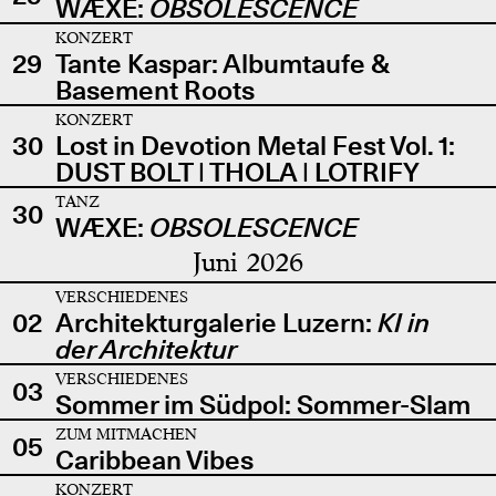
WÆXE:
OBSOLESCENCE
KONZERT
29
Tante Kaspar: Albumtaufe &
Basement Roots
KONZERT
30
Lost in Devotion Metal Fest Vol. 1:
DUST BOLT | THOLA | LOTRIFY
TANZ
30
WÆXE:
OBSOLESCENCE
Juni 2026
VERSCHIEDENES
02
Architekturgalerie Luzern:
KI in
der Architektur
VERSCHIEDENES
03
Sommer im Südpol: Sommer-Slam
ZUM MITMACHEN
05
Caribbean Vibes
KONZERT