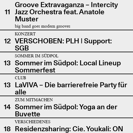
Groove Extravaganza – Intercity
11
Jazz Orchestra feat. Anatole
Muster
big band goes modern grooves
KONZERT
12
VERSCHOBEN: PLH | Support:
SGB
SOMMER IM SÜDPOL
13
Sommer im Südpol: Local Lineup
Sommerfest
CLUB
13
LaVIVA – Die barrierefreie Party für
alle
ZUM MITMACHEN
14
Sommer im Südpol: Yoga an der
Buvette
VERSCHIEDENES
18
Residenzsharing: Cie. Youkali: ON