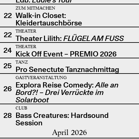
ZUM MITMACHEN
22
Walk-in Closet:
Kleidertauschbörse
THEATER
22
Theater Lilith:
FLÜGEL AM FUSS
THEATER
24
Kick Off Event – PREMIO 2026
TANZ
25
Pro Senectute Tanznachmittag
GASTVERANSTALTUNG
Explora Reise Comedy:
Alle an
26
Bord?! – Drei Verrückte im
Solarboot
CLUB
28
Bass Creatures: Hardsound
Session
April 2026