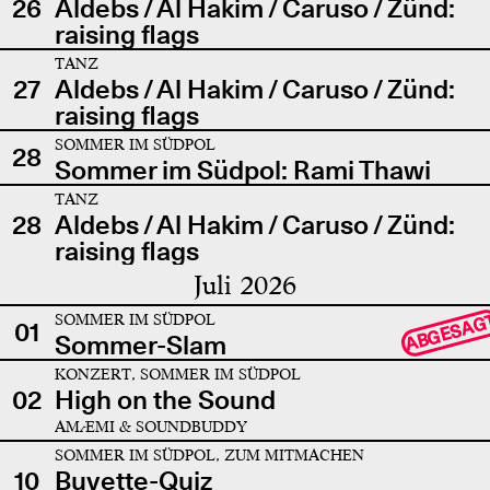
26
Aldebs / Al Hakim / Caruso / Zünd:
raising flags
TANZ
27
Aldebs / Al Hakim / Caruso / Zünd:
raising flags
SOMMER IM SÜDPOL
28
Sommer im Südpol: Rami Thawi
TANZ
28
Aldebs / Al Hakim / Caruso / Zünd:
raising flags
Juli 2026
SOMMER IM SÜDPOL
ABGESAG
01
Sommer-Slam
KONZERT, SOMMER IM SÜDPOL
02
High on the Sound
AMÆMI & SOUNDBUDDY
SOMMER IM SÜDPOL, ZUM MITMACHEN
10
Buvette-Quiz