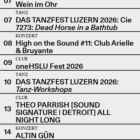
07
Wein im Ohr
TANZ
07
DAS TANZFEST LUZERN 2026: Cie
7273:
Dead Horse in a Bathtub
KONZERT
08
High on the Sound #11: Club Arielle
& Bruyante
CLUB
09
oneHSLU Fest 2026
TANZ
10
DAS TANZFEST LUZERN 2026:
Tanz-Workshops
CLUB
THEO PARRISH [SOUND
13
SIGNATURE | DETROIT] ALL
NIGHT LONG
KONZERT
14
ALTIN GÜN