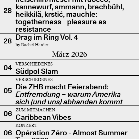
kannewurf, ammann, brechbühl,
28
heikkilä, krstić, mauchle:
togetherness - pleasure as
resistance
Drag im Ring Vol. 4
28
by Rachel Harder
März 2026
VERSCHIEDENES
04
Südpol Slam
VERSCHIEDENES
Die ZHB macht Feierabend:
05
Entfremdung – warum Amerika
sich (und uns) abhanden kommt
ZUM MITMACHEN
06
Caribbean Vibes
KONZERT
06
Opération Zéro - Almost Summer