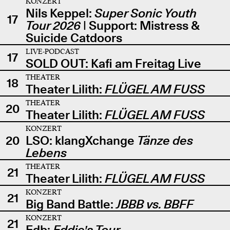
KONZERT
Nils Keppel:
Super Sonic Youth
17
Tour 2026
| Support: Mistress &
Suicide Catdoors
LIVE-PODCAST
17
SOLD OUT: Kafi am Freitag Live
THEATER
18
Theater Lilith:
FLÜGEL AM FUSS
THEATER
20
Theater Lilith:
FLÜGEL AM FUSS
KONZERT
20
LSO: klangXchange
Tänze des
Lebens
THEATER
21
Theater Lilith:
FLÜGEL AM FUSS
KONZERT
21
Big Band Battle:
JBBB vs. BBFF
KONZERT
21
Edb:
Eddie's Tour