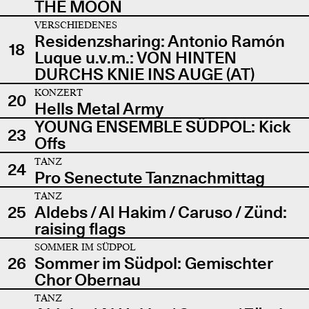
THE MOON
VERSCHIEDENES
Residenzsharing: Antonio Ramón
18
Luque u.v.m.: VON HINTEN
DURCHS KNIE INS AUGE (AT)
KONZERT
20
Hells Metal Army
YOUNG ENSEMBLE SÜDPOL: Kick
23
Offs
TANZ
24
Pro Senectute Tanznachmittag
TANZ
25
Aldebs / Al Hakim / Caruso / Zünd:
raising flags
SOMMER IM SÜDPOL
26
Sommer im Südpol: Gemischter
Chor Obernau
TANZ