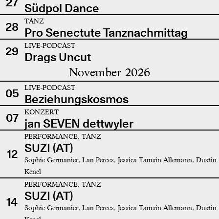
27
Südpol Dance
TANZ
28
Pro Senectute Tanznachmittag
LIVE-PODCAST
29
Drags Uncut
November 2026
LIVE-PODCAST
05
Beziehungskosmos
KONZERT
07
jan SEVEN dettwyler
PERFORMANCE, TANZ
SUZI (AT)
12
Sophie Germanier, Lan Perces, Jessica Tamsin Allemann, Dustin
Kenel
PERFORMANCE, TANZ
SUZI (AT)
14
Sophie Germanier, Lan Perces, Jessica Tamsin Allemann, Dustin