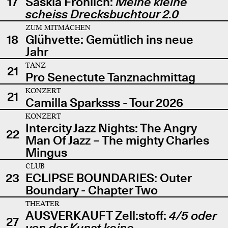
17
Saskia Fröhlich:
Meine kleine
scheiss Drecksbuchtour 2.0
ZUM MITMACHEN
18
Glühvette: Gemütlich ins neue
Jahr
TANZ
21
Pro Senectute Tanznachmittag
KONZERT
21
Camilla Sparksss - Tour 2026
KONZERT
Intercity Jazz Nights: The Angry
22
Man Of Jazz – The mighty Charles
Mingus
CLUB
23
ECLIPSE BOUNDARIES: Outer
Boundary - Chapter Two
THEATER
AUSVERKAUFT Zell:stoff:
4/5 oder
27
von der Kunst keine