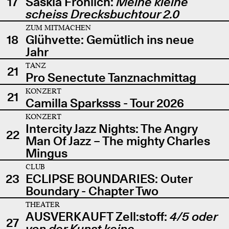
17
Saskia Fröhlich:
Meine kleine
scheiss Drecksbuchtour 2.0
ZUM MITMACHEN
18
Glühvette: Gemütlich ins neue
Jahr
TANZ
21
Pro Senectute Tanznachmittag
KONZERT
21
Camilla Sparksss - Tour 2026
KONZERT
Intercity Jazz Nights: The Angry
22
Man Of Jazz – The mighty Charles
Mingus
CLUB
23
ECLIPSE BOUNDARIES: Outer
Boundary - Chapter Two
THEATER
AUSVERKAUFT Zell:stoff:
4/5 oder
27
von der Kunst keine