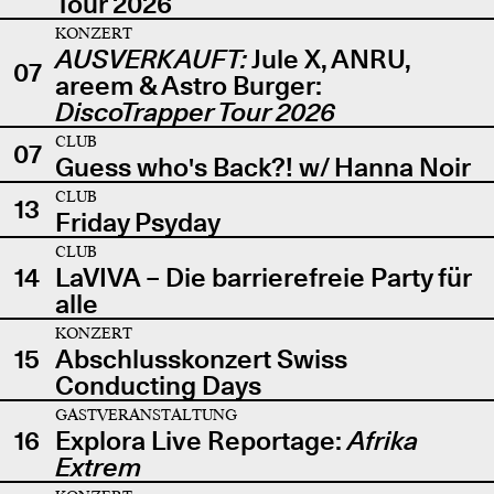
Tour 2026
KONZERT
AUSVERKAUFT:
Jule X, ANRU,
07
areem & Astro Burger:
DiscoTrapper Tour 2026
CLUB
07
Guess who's Back?! w/ Hanna Noir
CLUB
13
Friday Psyday
CLUB
14
LaVIVA – Die barrierefreie Party für
alle
KONZERT
15
Abschlusskonzert Swiss
Conducting Days
GASTVERANSTALTUNG
16
Explora Live Reportage:
Afrika
Extrem