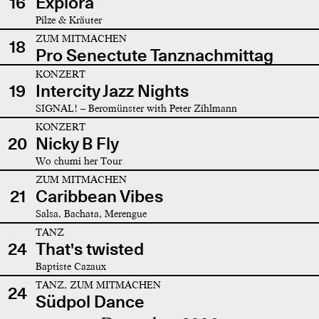
16
Explora
Pilze & Kräuter
ZUM MITMACHEN
18
Pro Senectute Tanznachmittag
KONZERT
19
Intercity Jazz Nights
SIGNAL! – Beromünster with Peter Zihlmann
KONZERT
20
Nicky B Fly
Wo chumi her Tour
ZUM MITMACHEN
21
Caribbean Vibes
Salsa, Bachata, Merengue
TANZ
24
That's twisted
Baptiste Cazaux
TANZ, ZUM MITMACHEN
24
Südpol Dance