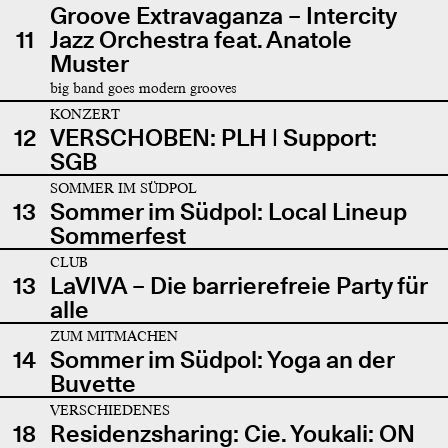
Groove Extravaganza – Intercity
11
Jazz Orchestra feat. Anatole
Muster
big band goes modern grooves
KONZERT
12
VERSCHOBEN: PLH | Support:
SGB
SOMMER IM SÜDPOL
13
Sommer im Südpol: Local Lineup
Sommerfest
CLUB
13
LaVIVA – Die barrierefreie Party für
alle
ZUM MITMACHEN
14
Sommer im Südpol: Yoga an der
Buvette
VERSCHIEDENES
18
Residenzsharing: Cie. Youkali: ON