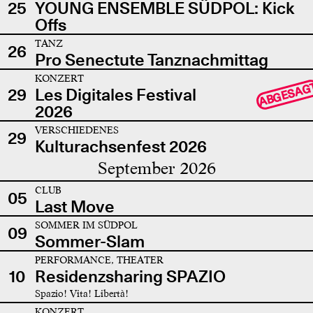
25
YOUNG ENSEMBLE SÜDPOL: Kick
Offs
TANZ
26
Pro Senectute Tanznachmittag
KONZERT
ABGESAG
29
Les Digitales Festival
2026
VERSCHIEDENES
29
Kulturachsenfest 2026
September 2026
CLUB
05
Last Move
SOMMER IM SÜDPOL
09
Sommer-Slam
PERFORMANCE, THEATER
10
Residenzsharing SPAZIO
Spazio! Vita! Libertà!
KONZERT