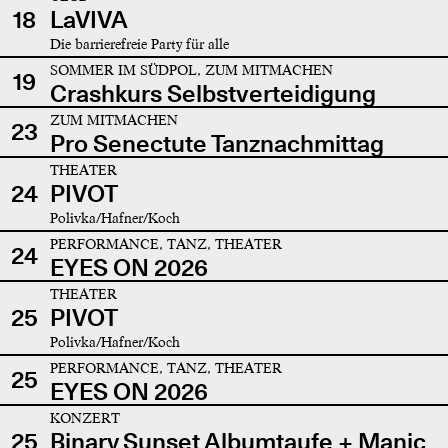
18
LaVIVA
Die barrierefreie Party für alle
SOMMER IM SÜDPOL, ZUM MITMACHEN
19
Crashkurs Selbstverteidigung
ZUM MITMACHEN
23
Pro Senectute Tanznachmittag
THEATER
24
PIVOT
Polivka/Hafner/Koch
PERFORMANCE, TANZ, THEATER
24
EYES ON 2026
THEATER
25
PIVOT
Polivka/Hafner/Koch
PERFORMANCE, TANZ, THEATER
25
EYES ON 2026
KONZERT
25
Binary Sunset Albumtaufe + Manic