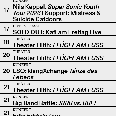
KONZERT
Nils Keppel:
Super Sonic Youth
17
Tour 2026
| Support: Mistress &
Suicide Catdoors
LIVE-PODCAST
17
SOLD OUT: Kafi am Freitag Live
THEATER
18
Theater Lilith:
FLÜGEL AM FUSS
THEATER
20
Theater Lilith:
FLÜGEL AM FUSS
KONZERT
20
LSO: klangXchange
Tänze des
Lebens
THEATER
21
Theater Lilith:
FLÜGEL AM FUSS
KONZERT
21
Big Band Battle:
JBBB vs. BBFF
KONZERT
21
Edb:
Eddie's Tour