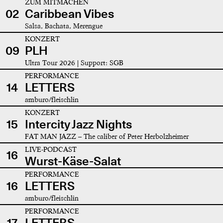
ZUM MITMACHEN
02
Caribbean Vibes
Salsa, Bachata, Merengue
KONZERT
09
PLH
Ultra Tour 2026 | Support: SGB
PERFORMANCE
14
LETTERS
amburo/fleischlin
KONZERT
15
Intercity Jazz Nights
FAT MAN JAZZ – The caliber of Peter Herbolzheimer
LIVE-PODCAST
16
Wurst-Käse-Salat
PERFORMANCE
16
LETTERS
amburo/fleischlin
PERFORMANCE
17
LETTERS