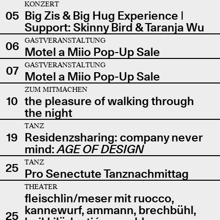
KONZERT
05
Big Zis & Big Hug Experience |
Support: Skinny Bird & Taranja Wu
GASTVERANSTALTUNG
06
Motel a Miio Pop-Up Sale
GASTVERANSTALTUNG
07
Motel a Miio Pop-Up Sale
ZUM MITMACHEN
10
the pleasure of walking through
the night
TANZ
19
Residenzsharing: company never
mind:
AGE OF DESIGN
TANZ
25
Pro Senectute Tanznachmittag
THEATER
fleischlin/meser mit ruocco,
kannewurf, ammann, brechbühl,
25