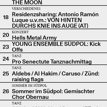
THE MOON
VERSCHIEDENES
Residenzsharing: Antonio Ramón
18
Luque u.v.m.: VON HINTEN
DURCHS KNIE INS AUGE (AT)
KONZERT
20
Hells Metal Army
YOUNG ENSEMBLE SÜDPOL: Kick
23
Offs
TANZ
24
Pro Senectute Tanznachmittag
TANZ
25
Aldebs / Al Hakim / Caruso / Zünd:
raising flags
SOMMER IM SÜDPOL
26
Sommer im Südpol: Gemischter
Chor Obernau
TANZ