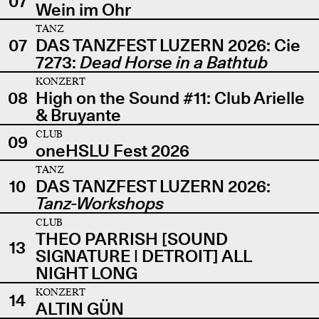
07
Wein im Ohr
TANZ
07
DAS TANZFEST LUZERN 2026: Cie
7273:
Dead Horse in a Bathtub
KONZERT
08
High on the Sound #11: Club Arielle
& Bruyante
CLUB
09
oneHSLU Fest 2026
TANZ
10
DAS TANZFEST LUZERN 2026:
Tanz-Workshops
CLUB
THEO PARRISH [SOUND
13
SIGNATURE | DETROIT] ALL
NIGHT LONG
KONZERT
14
ALTIN GÜN