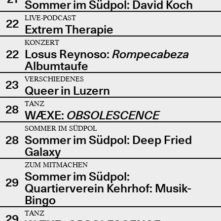
Sommer im Südpol: David Koch
LIVE-PODCAST
22
Extrem Therapie
KONZERT
22
Losus Reynoso:
Rompecabeza
Albumtaufe
VERSCHIEDENES
23
Queer in Luzern
TANZ
28
WÆXE:
OBSOLESCENCE
SOMMER IM SÜDPOL
28
Sommer im Südpol: Deep Fried
Galaxy
ZUM MITMACHEN
Sommer im Südpol:
29
Quartierverein Kehrhof: Musik-
Bingo
TANZ
29