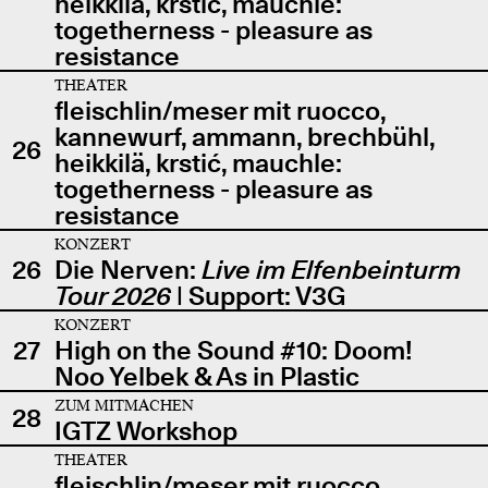
heikkilä, krstić, mauchle:
togetherness - pleasure as
resistance
THEATER
fleischlin/meser mit ruocco,
kannewurf, ammann, brechbühl,
26
heikkilä, krstić, mauchle:
togetherness - pleasure as
resistance
KONZERT
26
Die Nerven:
Live im Elfenbeinturm
Tour 2026
| Support: V3G
KONZERT
27
High on the Sound #10: Doom!
Noo Yelbek & As in Plastic
ZUM MITMACHEN
28
IGTZ Workshop
THEATER
fleischlin/meser mit ruocco,