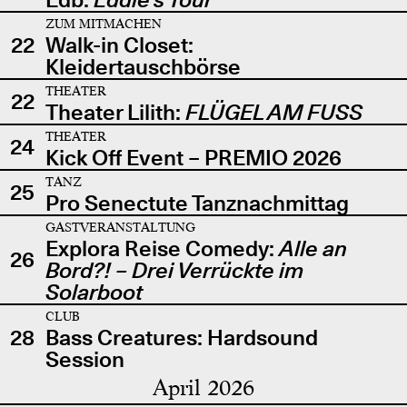
ZUM MITMACHEN
22
Walk-in Closet:
Kleidertauschbörse
THEATER
22
Theater Lilith:
FLÜGEL AM FUSS
THEATER
24
Kick Off Event – PREMIO 2026
TANZ
25
Pro Senectute Tanznachmittag
GASTVERANSTALTUNG
Explora Reise Comedy:
Alle an
26
Bord?! – Drei Verrückte im
Solarboot
CLUB
28
Bass Creatures: Hardsound
Session
April 2026