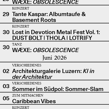
WÆXE:
OBSOLESCENCE
KONZERT
29
Tante Kaspar: Albumtaufe &
Basement Roots
KONZERT
30
Lost in Devotion Metal Fest Vol. 1:
DUST BOLT | THOLA | LOTRIFY
TANZ
30
WÆXE:
OBSOLESCENCE
Juni 2026
VERSCHIEDENES
02
Architekturgalerie Luzern:
KI in
der Architektur
VERSCHIEDENES
03
Sommer im Südpol: Sommer-Slam
ZUM MITMACHEN
05
Caribbean Vibes
KONZERT