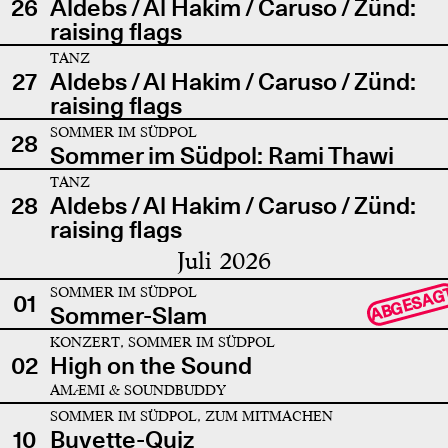
26
Aldebs / Al Hakim / Caruso / Zünd:
raising flags
TANZ
27
Aldebs / Al Hakim / Caruso / Zünd:
raising flags
SOMMER IM SÜDPOL
28
Sommer im Südpol: Rami Thawi
TANZ
28
Aldebs / Al Hakim / Caruso / Zünd:
raising flags
Juli 2026
SOMMER IM SÜDPOL
ABGESAG
01
Sommer-Slam
KONZERT, SOMMER IM SÜDPOL
02
High on the Sound
AMÆMI & SOUNDBUDDY
SOMMER IM SÜDPOL, ZUM MITMACHEN
10
Buvette-Quiz