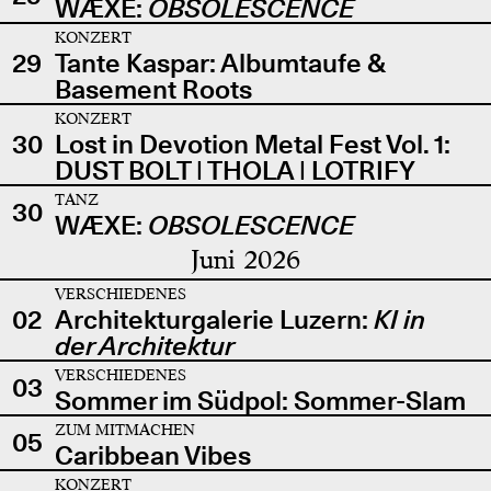
WÆXE:
OBSOLESCENCE
KONZERT
29
Tante Kaspar: Albumtaufe &
Basement Roots
KONZERT
30
Lost in Devotion Metal Fest Vol. 1:
DUST BOLT | THOLA | LOTRIFY
TANZ
30
WÆXE:
OBSOLESCENCE
Juni 2026
VERSCHIEDENES
02
Architekturgalerie Luzern:
KI in
der Architektur
VERSCHIEDENES
03
Sommer im Südpol: Sommer-Slam
ZUM MITMACHEN
05
Caribbean Vibes
KONZERT