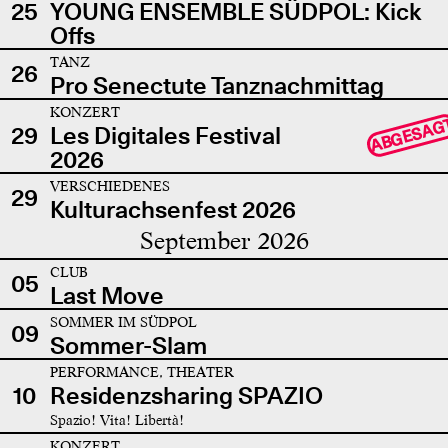
25
YOUNG ENSEMBLE SÜDPOL: Kick
Offs
TANZ
26
Pro Senectute Tanznachmittag
KONZERT
ABGESAG
29
Les Digitales Festival
2026
VERSCHIEDENES
29
Kulturachsenfest 2026
September 2026
CLUB
05
Last Move
SOMMER IM SÜDPOL
09
Sommer-Slam
PERFORMANCE, THEATER
10
Residenzsharing SPAZIO
Spazio! Vita! Libertà!
KONZERT