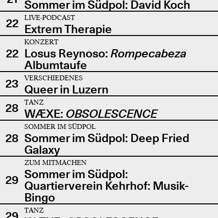
Sommer im Südpol: David Koch
LIVE-PODCAST
22
Extrem Therapie
KONZERT
22
Losus Reynoso:
Rompecabeza
Albumtaufe
VERSCHIEDENES
23
Queer in Luzern
TANZ
28
WÆXE:
OBSOLESCENCE
SOMMER IM SÜDPOL
28
Sommer im Südpol: Deep Fried
Galaxy
ZUM MITMACHEN
Sommer im Südpol:
29
Quartierverein Kehrhof: Musik-
Bingo
TANZ
29