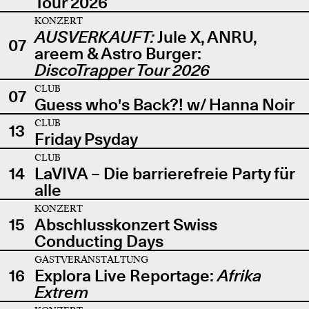
Tour 2026
KONZERT
AUSVERKAUFT:
Jule X, ANRU,
07
areem & Astro Burger:
DiscoTrapper Tour 2026
CLUB
07
Guess who's Back?! w/ Hanna Noir
CLUB
13
Friday Psyday
CLUB
14
LaVIVA – Die barrierefreie Party für
alle
KONZERT
15
Abschlusskonzert Swiss
Conducting Days
GASTVERANSTALTUNG
16
Explora Live Reportage:
Afrika
Extrem