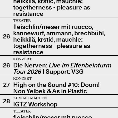
heikkilä, krstić, mauchle:
togetherness - pleasure as
resistance
THEATER
fleischlin/meser mit ruocco,
kannewurf, ammann, brechbühl,
26
heikkilä, krstić, mauchle:
togetherness - pleasure as
resistance
KONZERT
26
Die Nerven:
Live im Elfenbeinturm
Tour 2026
| Support: V3G
KONZERT
27
High on the Sound #10: Doom!
Noo Yelbek & As in Plastic
ZUM MITMACHEN
28
IGTZ Workshop
THEATER
fleischlin/meser mit ruocco,