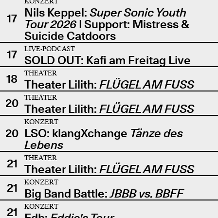
KONZERT
Nils Keppel:
Super Sonic Youth
17
Tour 2026
| Support: Mistress &
Suicide Catdoors
LIVE-PODCAST
17
SOLD OUT: Kafi am Freitag Live
THEATER
18
Theater Lilith:
FLÜGEL AM FUSS
THEATER
20
Theater Lilith:
FLÜGEL AM FUSS
KONZERT
20
LSO: klangXchange
Tänze des
Lebens
THEATER
21
Theater Lilith:
FLÜGEL AM FUSS
KONZERT
21
Big Band Battle:
JBBB vs. BBFF
KONZERT
21
Edb:
Eddie's Tour