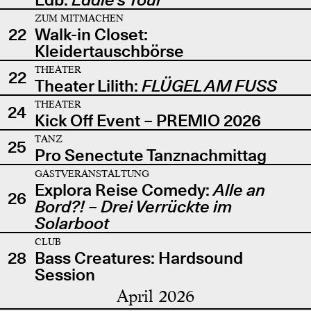
ZUM MITMACHEN
22
Walk-in Closet:
Kleidertauschbörse
THEATER
22
Theater Lilith:
FLÜGEL AM FUSS
THEATER
24
Kick Off Event – PREMIO 2026
TANZ
25
Pro Senectute Tanznachmittag
GASTVERANSTALTUNG
Explora Reise Comedy:
Alle an
26
Bord?! – Drei Verrückte im
Solarboot
CLUB
28
Bass Creatures: Hardsound
Session
April 2026