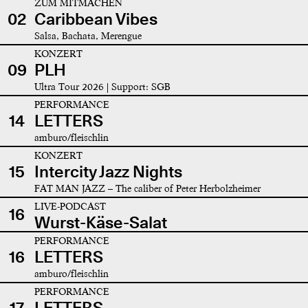
ZUM MITMACHEN
02
Caribbean Vibes
Salsa, Bachata, Merengue
KONZERT
09
PLH
Ultra Tour 2026 | Support: SGB
PERFORMANCE
14
LETTERS
amburo/fleischlin
KONZERT
15
Intercity Jazz Nights
FAT MAN JAZZ – The caliber of Peter Herbolzheimer
LIVE-PODCAST
16
Wurst-Käse-Salat
PERFORMANCE
16
LETTERS
amburo/fleischlin
PERFORMANCE
17
LETTERS