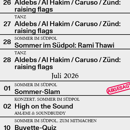
26
Aldebs / Al Hakim / Caruso / Zünd:
raising flags
TANZ
27
Aldebs / Al Hakim / Caruso / Zünd:
raising flags
SOMMER IM SÜDPOL
28
Sommer im Südpol: Rami Thawi
TANZ
28
Aldebs / Al Hakim / Caruso / Zünd:
raising flags
Juli 2026
SOMMER IM SÜDPOL
ABGESAG
01
Sommer-Slam
KONZERT, SOMMER IM SÜDPOL
02
High on the Sound
AMÆMI & SOUNDBUDDY
SOMMER IM SÜDPOL, ZUM MITMACHEN
10
Buvette-Quiz