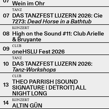
07
Wein im Ohr
TANZ
07
DAS TANZFEST LUZERN 2026: Cie
7273:
Dead Horse in a Bathtub
KONZERT
08
High on the Sound #11: Club Arielle
& Bruyante
CLUB
09
oneHSLU Fest 2026
TANZ
10
DAS TANZFEST LUZERN 2026:
Tanz-Workshops
CLUB
THEO PARRISH [SOUND
13
SIGNATURE | DETROIT] ALL
NIGHT LONG
KONZERT
14
ALTIN GÜN