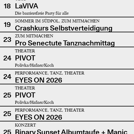
18
LaVIVA
Die barrierefreie Party für alle
SOMMER IM SÜDPOL, ZUM MITMACHEN
19
Crashkurs Selbstverteidigung
ZUM MITMACHEN
23
Pro Senectute Tanznachmittag
THEATER
24
PIVOT
Polivka/Hafner/Koch
PERFORMANCE, TANZ, THEATER
24
EYES ON 2026
THEATER
25
PIVOT
Polivka/Hafner/Koch
PERFORMANCE, TANZ, THEATER
25
EYES ON 2026
KONZERT
25
Binary Sunset Albumtaufe + Manic