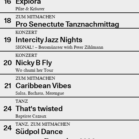
16
Explora
Pilze & Kräuter
ZUM MITMACHEN
18
Pro Senectute Tanznachmittag
KONZERT
19
Intercity Jazz Nights
SIGNAL! – Beromünster with Peter Zihlmann
KONZERT
20
Nicky B Fly
Wo chumi her Tour
ZUM MITMACHEN
21
Caribbean Vibes
Salsa, Bachata, Merengue
TANZ
24
That's twisted
Baptiste Cazaux
TANZ, ZUM MITMACHEN
24
Südpol Dance