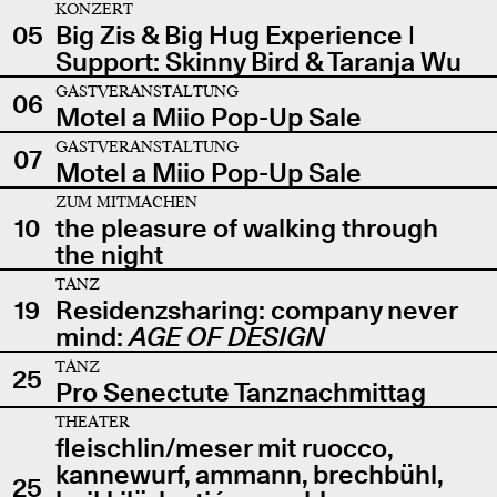
KONZERT
05
Big Zis & Big Hug Experience |
Support: Skinny Bird & Taranja Wu
GASTVERANSTALTUNG
06
Motel a Miio Pop-Up Sale
GASTVERANSTALTUNG
07
Motel a Miio Pop-Up Sale
ZUM MITMACHEN
10
the pleasure of walking through
the night
TANZ
19
Residenzsharing: company never
mind:
AGE OF DESIGN
TANZ
25
Pro Senectute Tanznachmittag
THEATER
fleischlin/meser mit ruocco,
kannewurf, ammann, brechbühl,
25