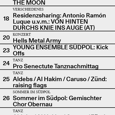
THE MOON
VERSCHIEDENES
Residenzsharing: Antonio Ramón
18
Luque u.v.m.: VON HINTEN
DURCHS KNIE INS AUGE (AT)
KONZERT
20
Hells Metal Army
YOUNG ENSEMBLE SÜDPOL: Kick
23
Offs
TANZ
24
Pro Senectute Tanznachmittag
TANZ
25
Aldebs / Al Hakim / Caruso / Zünd:
raising flags
SOMMER IM SÜDPOL
26
Sommer im Südpol: Gemischter
Chor Obernau
TANZ