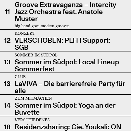
Groove Extravaganza – Intercity
11
Jazz Orchestra feat. Anatole
Muster
big band goes modern grooves
KONZERT
12
VERSCHOBEN: PLH | Support:
SGB
SOMMER IM SÜDPOL
13
Sommer im Südpol: Local Lineup
Sommerfest
CLUB
13
LaVIVA – Die barrierefreie Party für
alle
ZUM MITMACHEN
14
Sommer im Südpol: Yoga an der
Buvette
VERSCHIEDENES
18
Residenzsharing: Cie. Youkali: ON