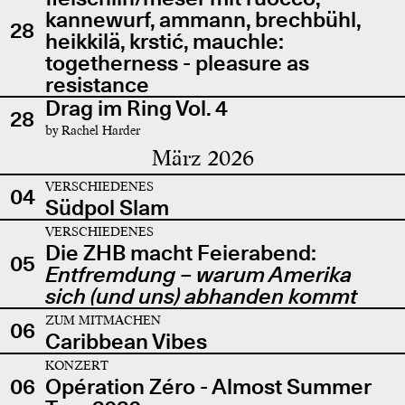
kannewurf, ammann, brechbühl,
28
heikkilä, krstić, mauchle:
togetherness - pleasure as
resistance
Drag im Ring Vol. 4
28
by Rachel Harder
März 2026
VERSCHIEDENES
04
Südpol Slam
VERSCHIEDENES
Die ZHB macht Feierabend:
05
Entfremdung – warum Amerika
sich (und uns) abhanden kommt
ZUM MITMACHEN
06
Caribbean Vibes
KONZERT
06
Opération Zéro - Almost Summer