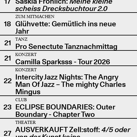
17
Saskia Fröhlich:
Meine kleine
scheiss Drecksbuchtour 2.0
ZUM MITMACHEN
18
Glühvette: Gemütlich ins neue
Jahr
TANZ
21
Pro Senectute Tanznachmittag
KONZERT
21
Camilla Sparksss - Tour 2026
KONZERT
Intercity Jazz Nights: The Angry
22
Man Of Jazz – The mighty Charles
Mingus
CLUB
23
ECLIPSE BOUNDARIES: Outer
Boundary - Chapter Two
THEATER
AUSVERKAUFT Zell:stoff:
4/5 oder
27
von der Kunst keine